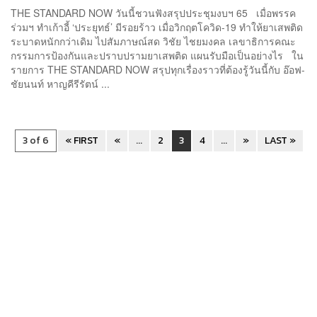
THE STANDARD NOW วันนี้ชวนฟังสรุปประชุมงบฯ 65 เมื่อพรรค
ร่วมฯ ทำเก้าอี้ ‘ประยุทธ์’ มีรอยร้าว เมื่อวิกฤตโควิด-19 ทำให้ยาเสพติด
ระบาดหนักกว่าเดิม ไปสัมภาษณ์สด วิชัย ไชยมงคล เลขาธิการคณะ
กรรมการป้องกันและปราบปรามยาเสพติด แผนรับมือเป็นอย่างไร ใน
รายการ THE STANDARD NOW สรุปทุกเรื่องราวที่ต้องรู้วันนี้กับ อ๊อฟ-
ชัยนนท์ หาญคีรีรัตน์ ...
3 of 6
« FIRST
«
...
2
3
4
...
»
LAST »