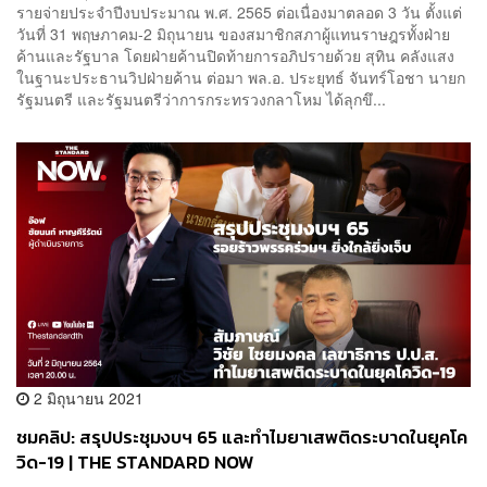
รายจ่ายประจำปีงบประมาณ พ.ศ. 2565 ต่อเนื่องมาตลอด 3 วัน ตั้งแต่
วันที่ 31 พฤษภาคม-2 มิถุนายน ของสมาชิกสภาผู้แทนราษฎรทั้งฝ่าย
ค้านและรัฐบาล โดยฝ่ายค้านปิดท้ายการอภิปรายด้วย สุทิน คลังแสง
ในฐานะประธานวิปฝ่ายค้าน ต่อมา พล.อ. ประยุทธ์ จันทร์โอชา นายก
รัฐมนตรี และรัฐมนตรีว่าการกระทรวงกลาโหม ได้ลุกขึ...
2 มิถุนายน 2021
ชมคลิป: สรุปประชุมงบฯ 65 และทำไมยาเสพติดระบาดในยุคโค
วิด-19 | THE STANDARD NOW