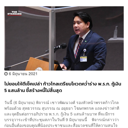
6 มิถุนายน 2021
ไม่ยอมให้ตีเช็คเปล่า ก้าวไกลเตรียมโหวตคว่ำร่าง พ.ร.ก. กู้เงิน
5 แสนล้าน ชี้สร้างหนี้ไม่สิ้นสุด
วันนี้ (6 มิถุนายน) พิจารณ์​ เชาวพัฒนวงศ์​ รองหัวหน้าพรรคก้าวไกล​
พร้อมด้วย สุทธวรรณ สุบรรณ ณ อยุธยา โฆษกพรรค แถลงข่าวท่าที
และจุดยืนต่อการอภิปราย พ.ร.ก. กู้เงิน 5 แสนล้าน​บาท ที่จะมีการ
บรรจุวาระเข้าที่ประชุมสภาในวันที่ 9 ​มิถุนายนนี้​ พิจารณ์กล่าวว่า
ก่อนอื่นต้องขอบคุณพี่น้องประชาชนและสื่อมวลชนที่ให้ความสนใจ