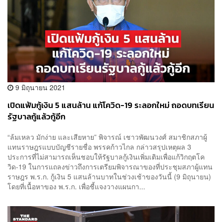
9 มิถุนายน 2021
เปิดแฟ้มกู้เงิน 5 แสนล้าน แก้โควิด-19 ระลอกใหม่ ถอดบทเรียน
รัฐบาลกู้แล้วกู้อีก
“ล้มเหลว มักง่าย และเสียหาย” พิจารณ์ เชาวพัฒนวงศ์ สมาชิกสภาผู้
แทนราษฎรแบบบัญชีรายชื่อ พรรคก้าวไกล กล่าวสรุปเหตุผล 3
ประการที่ไม่สามารถเห็นชอบให้รัฐบาลกู้เงินเพิ่มเติมเพื่อแก้วิกฤตโค
วิด-19 ในการแถลงข่าวถึงการเตรียมพิจารณาของที่ประชุมสภาผู้แทน
ราษฎร พ.ร.ก. กู้เงิน 5 แสนล้านบาทในช่วงเช้าของวันนี้ (9 มิถุนายน)
โดยที่เนื้อหาของ พ.ร.ก. เพื่อชี้แจงวางแผนกา...