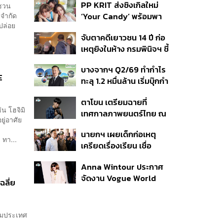
PP KRIT ส่งซิงเกิลใหม่
 ชวน
ปมค้นประวัติคดีกราดยิงที่
 จำกัด
‘Your Candy’ พร้อมพา
สหรัฐฯ
อปล่อย
ต้าเหนิง และ ณิชา ร่วมมิว
จับตาคดีเยาวชน 14 ปี ก่อ
สิกวิดีโอ
เหตุยิงในห้าง กรมพินิจฯ ชี้
ประพฤติดี-รับการรักษาต่อ
บางจากฯ Q2/69 ทำกำไร
เนื่อง ประเมินปล่อยตัว
E
ทะลุ 1.2 หมื่นล้าน เริ่มบุ๊กกำ
ไร ‘SAF’ เชิงพาณิชย์ครั้ง
ตาโขน เตรียมฉายที่
แรก หนุนรายได้ครึ่งปีทะลุ
่น โฮจิมิ
เทศกาลภาพยนตร์ไทย ณ
3.2 แสนล้าน
ยู่อาศัย
ประเทศบราซิล
นายกฯ เผยเด็กก่อเหตุ
 ทา...
เครียดเรื่องเรียน เชื่อ
เตรียมการเป็นขั้นตอน ชี้มี
Anna Wintour ประกาศ
กระสุนอีกกว่า 30 นัด หาก
จัดงาน Vogue World
ไม่จบชีวิตตัวเองอาจสูญ
ฉลี่ย
2027 ที่ซานฟรานซิสโก
เสียเพิ่ม
ุ่มประเทศ