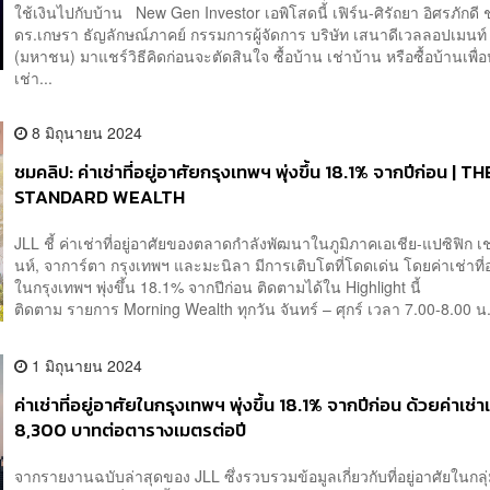
ใช้เงินไปกับบ้าน New Gen Investor เอพิโสดนี้ เฟิร์น-ศิรัถยา อิศรภักดี
ดร.เกษรา ธัญลักษณ์ภาคย์ กรรมการผู้จัดการ บริษัท เสนาดีเวลลอปเมนท์
(มหาชน) มาแชร์วิธีคิดก่อนจะตัดสินใจ ซื้อบ้าน เช่าบ้าน หรือซื้อบ้านเพื่
เช่า...
8 มิถุนายน 2024
ชมคลิป: ค่าเช่าที่อยู่อาศัยกรุงเทพฯ พุ่งขึ้น 18.1% จากปีก่อน | TH
STANDARD WEALTH
JLL ชี้ ค่าเช่าที่อยู่อาศัยของตลาดกำลังพัฒนาในภูมิภาคเอเชีย-แปซิฟิก เช
นห์, จาการ์ตา กรุงเทพฯ และมะนิลา มีการเติบโตที่โดดเด่น โดยค่าเช่าที่อ
ในกรุงเทพฯ พุ่งขึ้น 18.1% จากปีก่อน ติดตามได้ใน Highlight นี้
ติดตาม รายการ Morning Wealth ทุกวัน จันทร์ – ศุกร์ เวลา 7.00-8.00 น.
1 มิถุนายน 2024
ค่าเช่าที่อยู่อาศัยในกรุงเทพฯ พุ่งขึ้น 18.1% จากปีก่อน ด้วยค่าเช่าเ
8,300 บาทต่อตารางเมตรต่อปี
จากรายงานฉบับล่าสุดของ JLL ซึ่งรวบรวมข้อมูลเกี่ยวกับที่อยู่อาศัยในกล