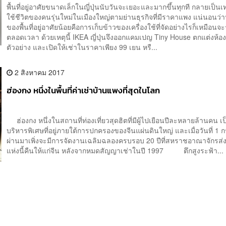
พื้นที่อยู่อาศัยขนาดเล็กในญี่ปุ่นนับวันจะเยอะและมากขึ้นทุกที กลายเป็น
ใช้ชีวิตของคนรุ่นใหม่ในเมืองใหญ่ตามย่านธุรกิจที่มีราคาแพง แน่นอนว่
ของพื้นที่อยู่อาศัยน้อยคือการเก็บข้าวของเครื่องใช้ที่จัดอย่างไรก็เหมือนจะ
ตลอดเวลา ด้วยเหตุนี้ IKEA ญี่ปุ่นจึงออกแคมเปญ Tiny House ตกแต่งห้องใ
ตัวอย่าง และเปิดให้เช่าในราคาเพียง 99 เยน หรื...
2 สิงหาคม 2017
ฮ่องกง หนึ่งในพื้นที่ค่าเช่าบ้านแพงที่สุดในโลก
ฮ่องกง หนึ่งในสถานที่ท่องเที่ยวสุดฮิตที่มีผู้ไปเยือนปีละหลายล้านคน เ
บริหารพิเศษที่อยู่ภายใต้การปกครองของจีนแผ่นดินใหญ่ และเมื่อวันที่ 1 
ผ่านมาเพิ่งจะมีการจัดงานเฉลิมฉลองครบรอบ 20 ปีที่สหราชอาณาจักรส
แห่งนี้คืนให้แก่จีน หลังจากหมดสัญญาเช่าในปี 1997 ตึกสูงระฟ้า...