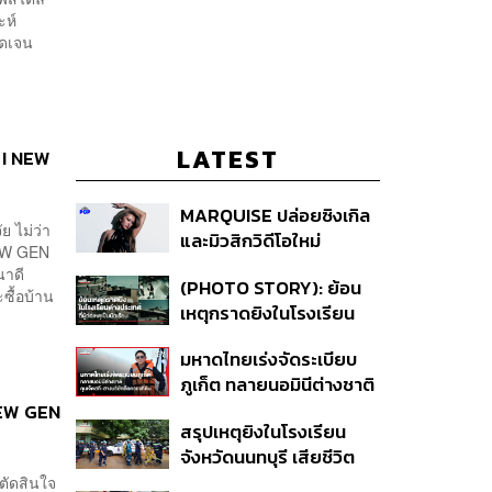
ะห์
ชัดเจน
LATEST
? I NEW
MARQUISE ปล่อยซิงเกิล
ย ไม่ว่า
และมิวสิกวิดีโอใหม่
NEW GEN
IRONIC ที่เสียดสีความ
นาดี
(PHOTO STORY): ย้อน
สัมพันธ์สุด Toxic
ซื้อบ้าน
เหตุกราดยิงในโรงเรียน
ต่างประเทศ ที่ผู้ก่อเหตุเป็น
มหาดไทยเร่งจัดระเบียบ
นักเรียน
ภูเก็ต ทลายนอมินีต่างชาติ
คุมเจ็ตสกี สางบริษัทฮุบ
I NEW GEN
สรุปเหตุยิงในโรงเรียน
ที่ดิน เคลียร์ใบอนุญาต
จังหวัดนนทบุรี เสียชีวิต
โรงแรมค้าง 7 ปี
รวม 8 ราย โฆษก ตร. เผย
นตัดสินใจ