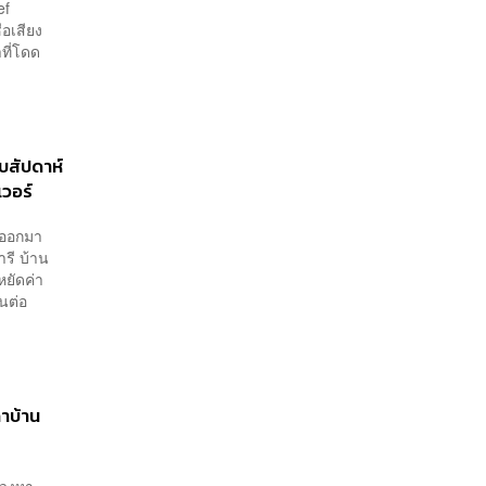
ef
่อเสียง
ที่โดด
บสัปดาห์
เวอร์
งออกมา
รี บ้าน
หยัดค่า
นต่อ
คาบ้าน
แสวงหา