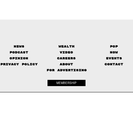
News
Wealth
Pop
Podcast
Video
Now
Opinion
Careers
Events
Privacy Policy
About
Contact
FOR ADVERTISING
MEMBERSHIP
© 2017-
2026
The Standard. All rights reserved.