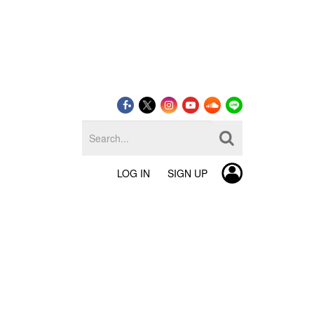
LOG IN
SIGN UP