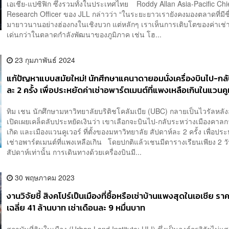
เอเชีย-แปซิฟิก ซึ่งรวมทั้งในประเทศไทย Roddy Allan Asia-Pacific Chi
Research Officer ของ JLL กล่าวว่า “ในระยะยาวเรายังคงมองตลาดที่มีชื
มายาวนานอย่างฮ่องกงในเชิงบวก แต่หลักๆ เราเห็นการเติบโตของค่าเช่า
เด่นกว่าในตลาดกำลังพัฒนาของภูมิภาค เช่น โฮ...
23 กุมภาพันธ์ 2024
แก้ปัญหาแบบสมัยใหม่! นักศึกษาแคนาดายอมนั่งเครื่องบินไป-กลั
ละ 2 ครั้ง เพื่อประหยัดค่าเช่าอพาร์ตเมนต์ที่แพงเหลือเกินในแวนคู
ทิม เชน นักศึกษามหาวิทยาลัยบริติชโคลัมเบีย (UBC) กลายเป็นไวรัลหลั
เปิดเผยเคล็ดลับประหยัดเงินว่า เขาเลือกจะบินไป-กลับระหว่างเมืองคาลกา
เกิด และเมืองแวนคูเวอร์ ที่ตั้งของมหาวิทยาลัย สัปดาห์ละ 2 ครั้ง เพื่อประ
เช่าอพาร์ตเมนต์ที่แพงเหลือเกิน โดยปกติแล้วเชนมีตารางเรียนเพียง 2 วั
สัปดาห์เท่านั้น การเดินทางด้วยเครื่องบินมี...
30 พฤษภาคม 2023
งานวิจัยชี้ สิงคโปร์เป็นเมืองที่ซื้อหรือเช่าบ้านแพงสุดในเอเชีย รา
เฉลี่ย 41 ล้านบาท เช่าเดือนละ 9 หมื่นบาท
สถาบันที่ดินในเมือง (Urban Land Institute: ULI) ซึ่งเป็นองค์กรวิจัยไม่