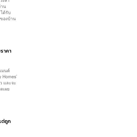
บ้าน
ได้รับ
่ยของบ้าน
วยราคา
ตเมนต์
ny Homes’
ียว และจะ
ิดเผย
แต่ถูก