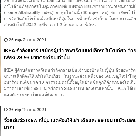
กำไรด้านที่อยู่อาศัยในภูมิภาคเอเชียแปซิฟิก เผยแพร่รายงาน ‘ดัชนีการมี
(Home Attainability Index)’ ล่าสุดในวันนี้ (30 พฤษภาคม) พบว่าสิงคโปร์ 
การจัดอันดับให้เป็นเมืองที่แพงที่สุดในการซื้อหรือเช่าบ้าน โดยราคาเฉลี
ส่วนตัวในปี 2022 อยู่ที่ราคา 1.2 ล้านดอลลาร์สหร...
26 พฤศจิกายน 2021
IKEA กำลังเปิดรับสมัครผู้เช่า ‘อพาร์ตเมนต์เล็กๆ’ ในโตเกียว ด้
เพียง 28.93 บาทต่อเดือนเท่านั้น
IKEA ผู้ค้าปลีกชาวสวีเดนกำลังกลายเป็นเจ้าของบ้านในญี่ปุ่น ด้วยอพาร์
ขนาดเล็กที่จะให้เช่าในโตเกียว ในฐานะส่วนหนึ่งของแคมเปญใหม่ ‘Ti
อพาร์ตเมนต์ขนาด 10 ตารางเมตรนี้ตั้งอยู่ในย่านชินจูกุที่คึกคักของโตเก
มีราคาเช่าเพียง 99 เยน หรือราว 28.93 บาท ต่อเดือนเท่านั้น IKEA ได้เป
แผนผังของอพาร์ตเมนท์ดังกล่าว ...
26 พฤศจิกายน 2021
จิ๋วแต่แจ๋ว IKEA ญี่ปุ่น เปิดห้องให้เช่า เดือนละ 99 เยน (แม้จะเล็ก
มาก)