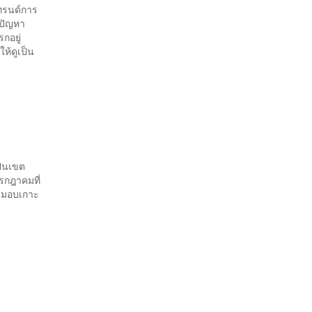
เทรนด์การ
าปัญหา
รกอยู่
ห้ดูเป็น
ป็นเขต
กรกฎาคมที่
่งมอบเกาะ