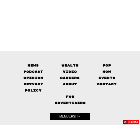
News
Wealth
Pop
Podcast
Video
Now
Opinion
Careers
Events
Privacy
About
Contact
Policy
FOR
ADVERTISING
MEMBERSHIP