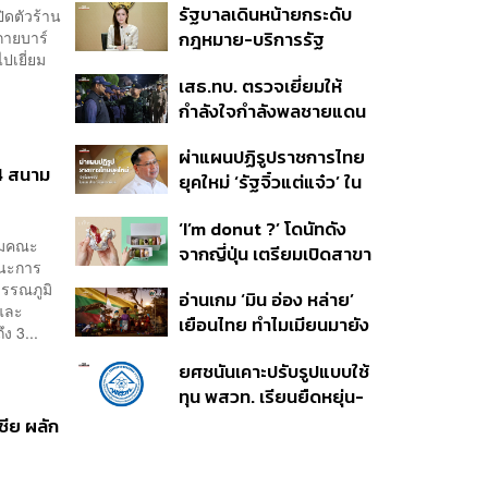
รัฐบาลเดินหน้ายกระดับ
ิดตัวร้าน
พยุหยาตราทางชลมารค ปี
กายบาร์
กฎหมาย-บริการรัฐ
2569
ปเยี่ยม
คุ้มครองสิทธิผู้มีความ
เสธ.ทบ. ตรวจเยี่ยมให้
หลากหลายทางเพศ ดัน
กำลังใจกำลังพลชายแดน
ความเท่าเทียมตั้งแต่
ใต้ ย้ำไม่ประมาท เดินหน้า
หลักสูตรในห้องเรียนถึงที่
ผ่าแผนปฏิรูปราชการไทย
รักษาความสงบ-สร้าง
ทำงาน
 4 สนาม
ยุคใหม่ ‘รัฐจิ๋วแต่แจ๋ว’ ใน
สันติสุข
แบบ ปกรณ์ นิลประพันธ์
‘I’m donut ?’ โดนัทดัง
ชุมคณะ
จากญี่ปุ่น เตรียมเปิดสาขา
้ชนะการ
แรกในไทย ต้นปี 2027
รรณภูมิ
อ่านเกม ‘มิน อ่อง หล่าย’
นและ
เยือนไทย ทำไมเมียนมายัง
ง 3...
เป็นตลาดที่ไทยทิ้งไม่ได้ ใน
ยศชนันเคาะปรับรูปแบบใช้
วันที่ค่าเงินตก ทุนสำรอง
ทุน พสวท. เรียนยืดหยุ่น-
ต่ำ
ลดเงื่อนไขผูกมัด ใช้ทุนเท่า
ชีย ผลัก
เวลาเรียน-ดึงผลงานลด
หย่อนเวลา ดันให้มีผลย้อน