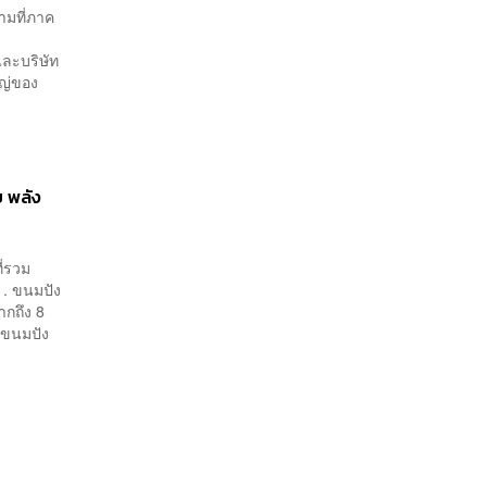
ามที่ภาค
 และบริษัท
หญ่ของ
ย พลัง
ี่รวม
1. ขนมปัง
ากถึง 8
 ขนมปัง