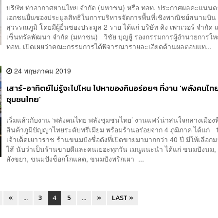
บริษัท ท่าอากาศยานไทย จำกัด (มหาชน) หรือ ทอท. ประกาศผลคะแนนต
เอกชนยื่นซองประมูลสิทธิในการบริหารจัดการพื้นที่เชิงพาณิชย์สนามบิน
สุวรรณภูมิ โดยมีผู้ยื่นซองประมูล 2 ราย ได้แก่ บริษัท คิง เพาเวอร์ จำกัด
เซ็นทรัลพัฒนา จำกัด (มหาชน) วิชัย บุญยู้ รองกรรมการผู้อำนวยการใ
ทอท. เปิดเผยว่าคณะกรรมการได้พิจารณารายละเอียดด้านผลตอบแท...
24 พฤษภาคม 2019
เสาร์-อาทิตย์ไม่รู้จะไปไหน ไปหาของกินอร่อยๆ ที่งาน ‘พลังคนไท
ชุมชนไทย’
เริ่มแล้วกับงาน ‘พลังคนไทย พลังชุมชนไทย’ งานแฟร์น่าสนใจกลางเมืองท
สินค้าภูมิปัญญาไทยระดับพรีเมียม พร้อมร้านอร่อยจาก 4 ภูมิภาค ได้แก่ 
เจ้าเด็ดเยาวราช ร้านขนมปังชื่อดังที่เปิดขายมามากกว่า 40 ปี มีให้เลือกม
ไส้ นับว่าเป็นร้านขายดีและคนเยอะทุกวัน เมนูแนะนำ ได้แก่ ขนมปังนม,
สังขยา, ขนมปังช็อกโกแลต, ขนมปังพริกเผา ...
«
...
3
4
5
...
»
LAST »