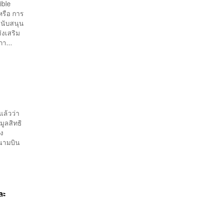
หลัง
ible
หรือ การ
สนับสนุน
งเสริม
า...
แล้วว่า
มูลสิทธิ
่ง
สนามบิน
ละ