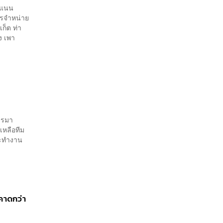
คะแนน
ารจำหน่าย
ก็ต ท่า
ง เพา
การมา
เหลือทีม
่จะทำงาน
นคาดกว่า