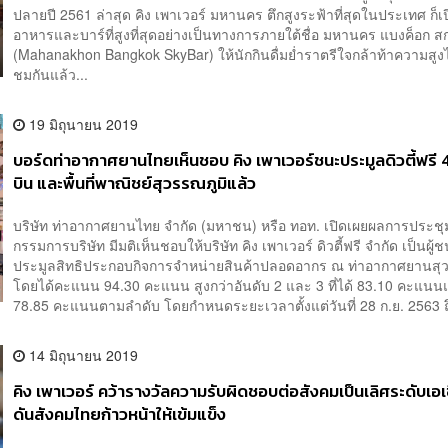
ปลายปี 2561 ล่าสุด คิง เพาเวอร์ มหานคร ตึกสูงระฟ้าที่สุดในประเทศ ก็เป
อาหารและบาร์ที่สูงที่สุดอย่างเป็นทางการภายใต้ชื่อ มหานคร แบงค็อก ส
(Mahanakhon Bangkok SkyBar) ให้นักกินดื่มย่ำราตรีใจกล้าท้าความสูงไ
ชมกันแล้ว...
19 มิถุนายน 2019
บอร์ดท่าอากาศยานไทยเห็นชอบ คิง เพาเวอร์ชนะประมูลดิวตี้ฟรี
บิน และพื้นที่พาณิชย์สุวรรณภูมิแล้ว
บริษัท ท่าอากาศยานไทย จำกัด (มหาชน) หรือ ทอท. เปิดเผยผลการประ
กรรมการบริษัท มีมติเห็นชอบให้บริษัท คิง เพาเวอร์ ดิวตี้ฟรี จำกัด เป็นผู
ประมูลสิทธิประกอบกิจการจำหน่ายสินค้าปลอดอากร ณ ท่าอากาศยานสุว
โดยได้คะแนน 94.30 คะแนน สูงกว่าอันดับ 2 และ 3 ที่ได้ 83.10 คะแน
78.85 คะแนนตามลำดับ โดยกำหนดระยะเวลาตั้งแต่วันที่ 28 ก.ย. 2563 ถึ
14 มิถุนายน 2019
คิง เพาเวอร์ คว้ารางวัลความรับผิดชอบต่อสังคมเป็นเลิศระดับเอเ
ดันสังคมไทยก้าวหน้าให้เข้มแข็ง