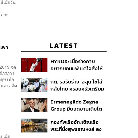
้เมื่อวัน
รสาย
LATEST
 เพา
HYROX: เมื่อร่างกาย
 2019 จัด
อยากยอมแพ้ แต่ใจสั่งให้
องค์กรการ
ไปต่อ นี่คือบททดสอบ
ฤษ เพื่อ
กต. รอรับร่าง ‘ฮลุน โซโล่’
Self-Commitment ที่น่า
้ง และอดีต
กลับไทย ครอบครัวเตรียม
ลอง
ชันสูตรสาเหตุการเสียชีวิต
Ermenegildo Zegna
Group มียอดขายเติบโต
ขึ้น 10.3% ในไตรมาสที่ 2
กองทัพเรืออัญเชิญเรือ
ของปีนี้
พระที่นั่งสุพรรณหงส์ ลง
น้ำซ้อมฝีพายเตรียมขบวน
ปเมื่อ