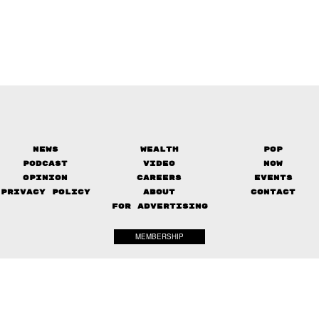
News
Wealth
Pop
Podcast
Video
Now
Opinion
Careers
Events
Privacy Policy
About
Contact
FOR ADVERTISING
MEMBERSHIP
© 2017-
2026
The Standard. All rights reserved.