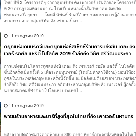
ไทย’ ปีที่ 3 โครงการดีๆ จากกลุ่มบริษัท คิง เพาเวอร์ เริ่มคิกออฟโครงการปีนี
ที่ 20 กรกฎาคมที่ผ่านมา ณ โรงเรียนหนองน้ำส้มวิทยาคม จังหวัด
พระนครศรีอยุธยา โดยมี นิพนธ์ รักศรีอักษร รองกรรมการผู้อำนวยกา
งานการตลาด กลุ่มบริษัท คิง เพาเวอร์ มา...
11 กรกฎาคม 2019
ดยุกแห่งเคมบริดจ์และดยุกแห่งซัสเซ็กซ์ร่วมการแข่งขัน เดอะ คิง
เวอร์ รอยัล แชริตี้ โปโลคัพ 2019 รำลึกถึง วิชัย ศรีวัฒนประภา
การแข่งขันโปโลการกุศลแห่งปี เดอะ คิง เพาเวอร์ รอยัล แชริตี้ โปโลคัพ
ขึ้นอีกครั้งเป็นครั้งที่ 5 เพื่อระดมทุนทรัพย์ (โดยไม่หักค่าใช้จ่าย) มอบให้
กุศลในประเทศอังกฤษ และครั้งนี้จัดขึ้น ณ บิลลิงแบร์ เอสเตท ประเทศอังก
รำลึกถึง วิชัย ศรีวัฒนประภา อดีตประธานกลุ่มบริษัท คิง เพาเวอร์ ผู้ก่อตั
นายกสมาคมกีฬาขี่ม้าโปโลแห่งประเทศไ...
11 กรกฎาคม 2019
พาชมร้านอาหารและบาร์ที่สูงที่สุดในไทย ที่คิง เพาเวอร์ มหานคร
หลังจากเปิดตัวชมวิวดาดฟ้าแบบ 360 องศา ที่บาร์กระจกที่สูงที่สุดในไทยไ