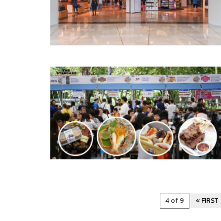
4 of 9
« FIRST