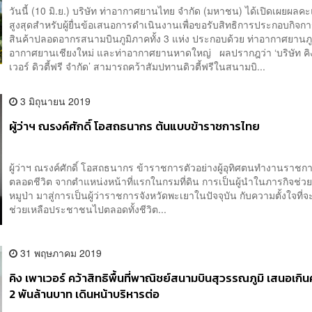
วันนี้ (10 มิ.ย.) บริษัท ท่าอากาศยานไทย จำกัด (มหาชน) ได้เปิดเผยผล
สูงสุดสำหรับผู้ยื่นข้อเสนอการดำเนินงานเพื่อขอรับสิทธิการประกอบกิจก
สินค้าปลอดอากรสนามบินภูมิภาคทั้ง 3 แห่ง ประกอบด้วย ท่าอากาศยานภูเ
อากาศยานเชียงใหม่ และท่าอากาศยานหาดใหญ่ ผลปรากฎว่า ‘บริษัท คิ
เวอร์ ดิวตี้ฟรี จำกัด’ สามารถคว้าสัมปทานดิวตี้ฟรีในสนามบิ...
3 มิถุนายน 2019
ผู้ว่าฯ ณรงค์ศักดิ์ โอสถธนากร ต้นแบบข้าราชการไทย
ผู้ว่าฯ ณรงค์ศักดิ์ โอสถธนากร ข้าราชการตัวอย่างผู้อุทิศตนทำงานราช
ตลอดชีวิต จากตำแหน่งหน้าที่แรกในกรมที่ดิน การเป็นผู้นำในภารกิจช่วย
หมูป่า มาสู่การเป็นผู้ว่าราชการจังหวัดพะเยาในปัจจุบัน กับความตั้งใจที
ช่วยเหลือประชาชนไปตลอดทั้งชีวิต...
31 พฤษภาคม 2019
คิง เพาเวอร์ คว้าสิทธิพื้นที่พาณิชย์สนามบินสุวรรณภูมิ เสนอเกิ
2 พันล้านบาท เดินหน้าบริหารต่อ