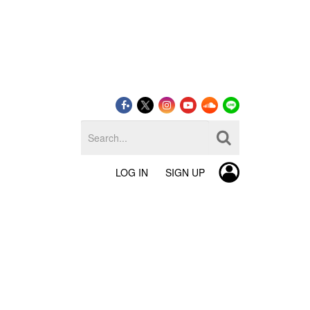
LOG IN
SIGN UP