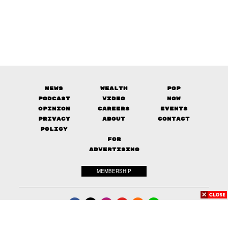
News
Wealth
Pop
Podcast
Video
Now
Opinion
Careers
Events
Privacy
About
Contact
Policy
FOR
ADVERTISING
MEMBERSHIP
© 2017-
2026
The Standard. All rights reserved.