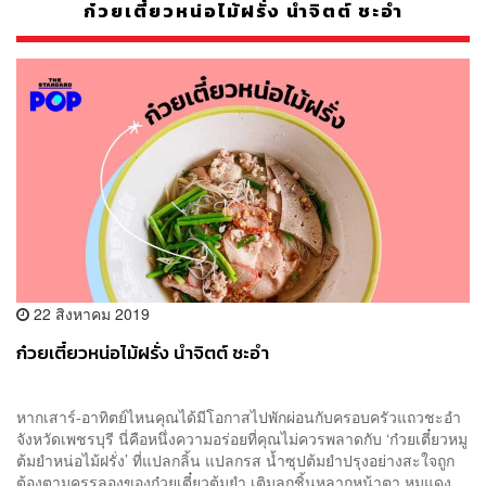
ก๋วยเตี๋ยวหน่อไม้ฝรั่ง นำจิตต์ ชะอำ
22 สิงหาคม 2019
ก๋วยเตี๋ยวหน่อไม้ฝรั่ง นำจิตต์ ชะอำ
หากเสาร์-อาทิตย์ไหนคุณได้มีโอกาสไปพักผ่อนกับครอบครัวแถวชะอำ
จังหวัดเพชรบุรี นี่คือหนึ่งความอร่อยที่คุณไม่ควรพลาดกับ ‘ก๋วยเตี๋ยวหมู
ต้มยำหน่อไม้ฝรั่ง’ ที่แปลกลิ้น แปลกรส น้ำซุปต้มยำปรุงอย่างสะใจถูก
ต้องตามครรลองของก๋วยเตี๋ยวต้มยำ เติมลูกชิ้นหลากหน้าตา หมูแดง