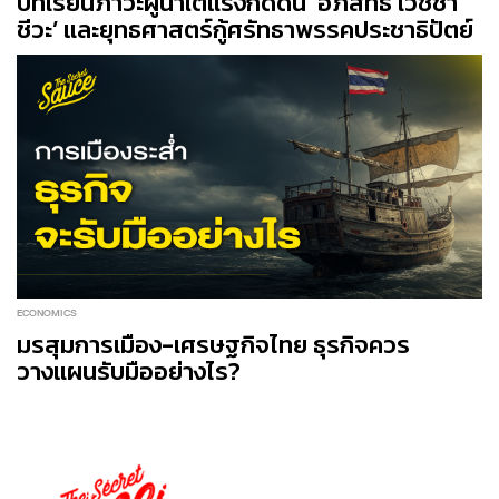
บทเรียนภาวะผู้นำใต้แรงกดดัน ‘อภิสิทธิ์ เวชชา
ชีวะ’ และยุทธศาสตร์กู้ศรัทธาพรรคประชาธิปัตย์
ECONOMICS
มรสุมการเมือง-เศรษฐกิจไทย ธุรกิจควร
วางแผนรับมืออย่างไร?