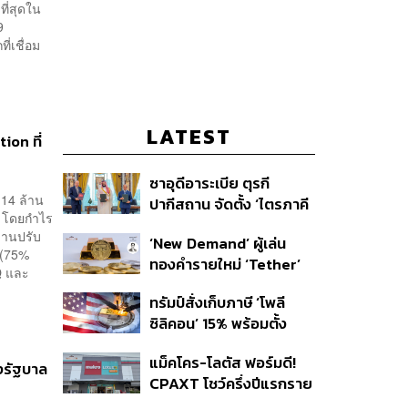
ที่สุดใน
9
่เชื่อม
LATEST
ion ที่
ซาอุดีอาระเบีย ตุรกี
114 ล้าน
ปากีสถาน จัดตั้ง ‘ไตรภาคี
6 โดยกำไร
ความมั่นคงร่วม’ คืออะไร
งานปรับ
‘New Demand’ ผู้เล่น
สำคัญอย่างไร
 (75%
ทองคำรายใหม่ ‘Tether’
Q และ
ทรัมป์สั่งเก็บภาษี ‘โพลี
ซิลิคอน’ 15% พร้อมตั้ง
ราคาขั้นต่ำ ตัดกำลังจีน
แม็คโคร-โลตัส ฟอร์มดี!
้งรัฐบาล
CPAXT โชว์ครึ่งปีแรกราย
ได้ทะลุ 2.6 แสนล้าน เร่ง