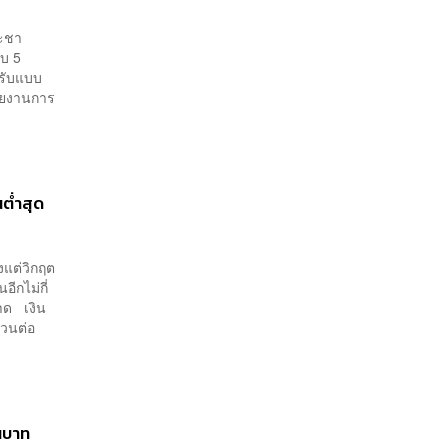
ระชา
ดับ 5
้รับแบบ
รายงานการ
นต่ำสุด
งแต่วิกฤต
ีกไม่กี่
าด เงิน
ยวนต่อ
านบาท