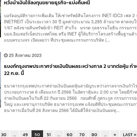
หวังนำเงินใช้ลงทุนขยายธุรกิจ-แบ่งคืนหนี้
บอร์ดอนุมัติรายการเพิ่มเติม ให้เช่าทรัพย์สินโครงการ INET-IDC3 เฟส 2
INETREIT เป็นระยะเวลา 30 ปี มูลค่าประมาณ 3,285 ล้านบาท คาดจบ
1/67 หลังขายสินทรัพย์เข้า REIT สำเร็จ มรกต กุลธรรมโยธิน กรรมการผ
บมจ.อินเทอร์เน็ตประเทศไทย หรือ INET ผู้ให้บริการโครงสร้างพื้นฐานด้า
แบบครบวงจร เปิดเผยว่า ที่ประชุมคณะกรรมการบริษัท (...
25 สิงหาคม 2023
แบงก์กรุงเทพประกาศจ่ายเงินปันผลระหว่างกาล 2 บาทต่อหุ้น ก
22 ก.ย. นี้
ธนาคารกรุงเทพประกาศจ่ายเงินปันผลหุ้นสามัญระหว่างกาลจากเงินกำ
ประกอบการงวด 6 เดือนแรก ปี 2566 ในอัตราหุ้นละ 2.00 บาท โดยมีก
จ่ายเงินปันผลในวันที่ 22 กันยายน 2566 กอบศักดิ์ ภูตระกูล กรรมการรอง
ใหญ่ และเลขานุการบริษัท ธนาคารกรุงเทพ แจ้งมติที่ประชุมคณะกรรมก
ธนาคารเมื่อวันที่ 24 สิงหาคม 2566 ได้มีมติให้จ่ายเงินปันผลหุ...
30
...
49
50
51
...
60
70
80
...
»
LAST »