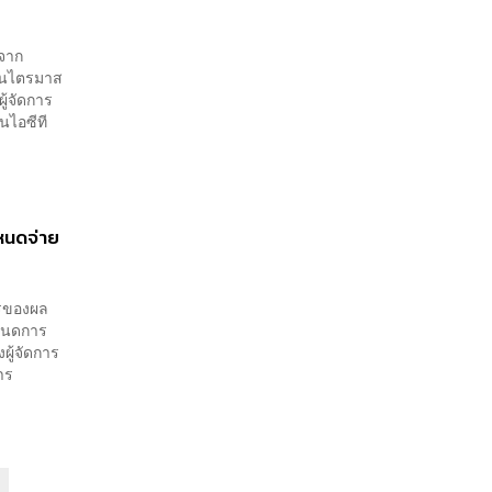
 จาก
ในไตรมาส
ู้จัดการ
นไอซีที
ำหนดจ่าย
ไรของผล
ำหนดการ
ผู้จัดการ
าร