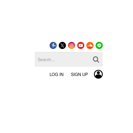
LOG IN
SIGN UP