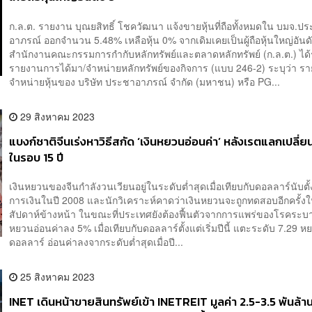
ก.ล.ต. รายงาน บุณยสิทธิ์ โชควัฒนา แจ้งขายหุ้นที่ถือทั้งหมดใน บมจ.ป
อาภรณ์ ออกจำนวน 5.48% เหลือหุ้น 0% จากเดิมเคยเป็นผู้ถือหุ้นใหญ่อัน
สำนักงานคณะกรรมการกำกับหลักทรัพย์และตลาดหลักทรัพย์ (ก.ล.ต.) ได
รายงานการได้มา/จำหน่ายหลักทรัพย์ของกิจการ (แบบ 246-2) ระบุว่า 
จำหน่ายหุ้นของ บริษัท ประชาอาภรณ์ จำกัด (มหาชน) หรือ PG...
29 สิงหาคม 2023
แบงก์ชาติจีนเร่งหาวิธีสกัด ‘เงินหยวนอ่อนค่า’ หลังเรตแลกเปลี่ย
ในรอบ 15 ปี
เงินหยวนของจีนกำลังวนเวียนอยู่ในระดับต่ำสุดเมื่อเทียบกับดอลลาร์นับตั้
การเงินในปี 2008 และนักวิเคราะห์คาดว่าเงินหยวนจะถูกทดสอบอีกครั้งในอ
สัปดาห์ข้างหน้า ในขณะที่ประเทศยังต้องฟื้นตัวจากการแพร่ของโรคระบ
หยวนอ่อนค่าลง 5% เมื่อเทียบกับดอลลาร์ตั้งแต่เริ่มปีนี้ แตะระดับ 7.29 ห
ดอลลาร์ อ่อนค่าลงจากระดับต่ำสุดเมื่อปี...
25 สิงหาคม 2023
INET เดินหน้าขายสินทรัพย์เข้า INETREIT มูลค่า 2.5-3.5 พันล้