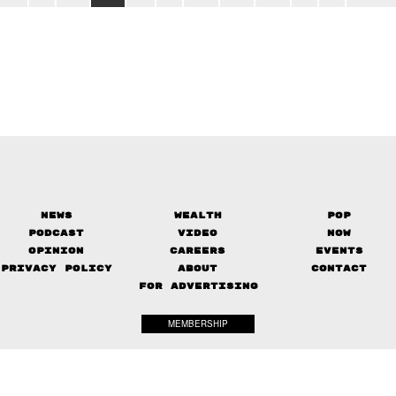
News
Wealth
Pop
Podcast
Video
Now
Opinion
Careers
Events
Privacy Policy
About
Contact
FOR ADVERTISING
MEMBERSHIP