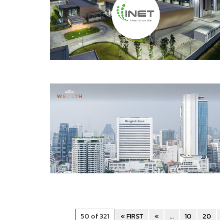
50 of 321
« FIRST
«
...
10
20