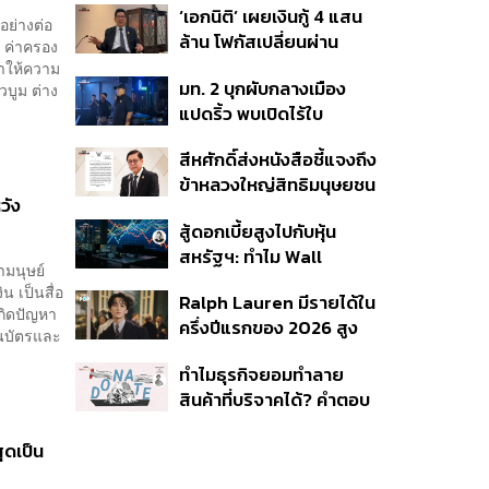
‘เอกนิติ’ เผยเงินกู้ 4 แสน
ปรับโฉมสาขาใหม่ดันพื้นที่
อย่างต่อ
ล้าน โฟกัสเปลี่ยนผ่าน
เช่าโต
, ค่าครอง
พลังงาน ลุ้น ‘ไทยช่วยไทย
 ทำให้ความ
มท. 2 บุกผับกลางเมือง
วบูม ต่าง
พลัส’ เฟส 2 รอประเมิน
แปดริ้ว พบเปิดไร้ใบ
ความเหมาะสม
อนุญาต-เด็กต่ำกว่า 20 ปี
สีหศักดิ์ส่งหนังสือชี้แจงถึง
ใช้บริการ ฉี่ม่วง 32 ราย
ข้าหลวงใหญ่สิทธิมนุษยชน
จ่อปิด 5 ปี
วัง
กรณีรายงาน UN ‘คลาด
สู้ดอกเบี้ยสูงไปกับหุ้น
เคลื่อน-ไม่เป็นธรรม’
สหรัฐฯ: ทำไม Wall
ามนุษย์
Street ยังน่าลงทุนกว่าที่
น เป็นสื่อ
Ralph Lauren มีรายได้ใน
คิด?
กิดปัญหา
ครึ่งปีแรกของ 2026 สูง
ธนบัตรและ
ขึ้นถึง 14%
ทำไมธุรกิจยอมทำลาย
สินค้าที่บริจาคได้? คำตอบ
อาจไม่ได้อยู่ที่จริยธรรมแต่
อยู่ที่ระบบภาษี
ุดเป็น