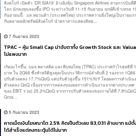
สิงคโปร์ เปิดตัว ‘DR SIA19’ อ้างอิงหุ้น Singapore Airlines สายการบินที่ดี
โลก นักลงทุนจองซื้อ IPO ระหว่างวันที่ 11-15 กันยายน ฤกษ์ดีเข้าเทรด 1
กันยายนนี้ บล.หยวนต้า (ประเทศไทย) ประกาศความยิ่งใหญ่เป็นรายแรกที
กับตลาดหลักทรัพย์สิงคโปร์ นำตราสารแสดงสิทธ...
7 กันยายน 2023
TPAC – หุ้น Small Cap น่าจับตาทั้ง Growth Stock และ Valuat
ไม่แพงมาก
เกิดอะไรขึ้น: บมจ.พลาสติค และหีบห่อไทย (TPAC) ประกาศกำไรสุทธิที่ 
บาท ใน 2Q66 ซึ่งทำสถิติสูงสุดเป็นประวัติการณ์ลำดับที่ 2 รองจาก 1Q6
ปรับตัวลดลง 17.7%QoQ แต่ปรับตัวสูงขึ้น 151%YoY โดยผลการดำเนิน
ตัวลดลง QoQ เนื่องจากการลดลงของผลการดำเนินงานจากต่างประเทศ
ของ EBIT รวม) 25.2%QoQ จากการปรับตัวลดลงของรายได้ที่ 7.8%Qo
Gros...
5 กันยายน 2023
คาดเม็ดเงินโฆษณาโต 2.5% คิดเป็นตัวเลข 83,031 ล้านบาท แม้ตั
ได้สำเร็จแต่คงกระตุ้นได้ไม่มาก