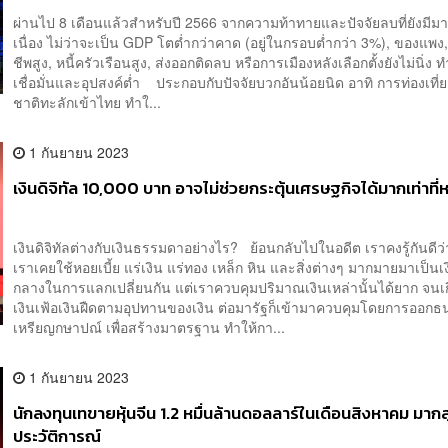
ผ่านไป 8 เดือนแล้วสำหรับปี 2566 จากความท้าทายและปัจจัยลบที่ยังมีมา
เนื่อง ไม่ว่าจะเป็น GDP โตต่ำกว่าคาด (อยู่ในกรอบต่ำกว่า 3%), ของแพง
ชีพสูง, หนี้ครัวเรือนสูง, ส่งออกติดลบ หรือการเมืองหลังเลือกตั้งยังไม่นิ่ง
เชื่อมั่นและอุปสงค์ต่ำ ประกอบกับปัจจัยบวกอันน้อยนิด อาทิ การท่องเที่ย
ชาติทะลักเข้าไทย ทำใ...
1 กันยายน 2023
เงินดิจิทัล 10,000 บาท​ อาจไม่ช่วยกระตุ้นเศรษฐกิจได้มากเท่าที่ห
เงินดิจิทัลต่างกับเงินธรรมดาอย่างไร? ย้อนกลับไปในอดีต เราคงรู้กันดีว่
เราเคยใช้หอยเบี้ย แร่เงิน แร่ทอง เหล็ก หิน และสิ่งต่างๆ มากมายมาเป็นเงิ
กลางในการแลกเปลี่ยนกัน แต่เราควบคุมปริมาณเงินเหล่านั้นได้ยาก จนเ
เงินเฟ้อเงินฝืดตามอุปทานของเงิน ต่อมารัฐก็เข้ามาควบคุมโดยการออก
เหรียญกษาปณ์ เพื่อสร้างมาตรฐาน ทำให้กา...
1 กันยายน 2023
นักลงทุนเทขายหุ้นจีน 1.2 หมื่นล้านดอลลาร์ในเดือน​สิงหาคม มากส
ประวัติการณ์