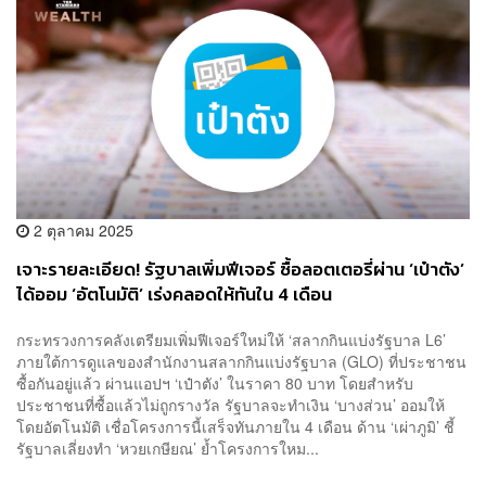
2 ตุลาคม 2025
เจาะรายละเอียด! รัฐบาลเพิ่มฟีเจอร์ ซื้อลอตเตอรี่ผ่าน ‘เป๋าตัง’
ได้ออม ‘อัตโนมัติ’ เร่งคลอดให้ทันใน 4 เดือน
กระทรวงการคลังเตรียมเพิ่มฟีเจอร์ใหม่ให้ ‘สลากกินแบ่งรัฐบาล L6’
ภายใต้การดูแลของสำนักงานสลากกินแบ่งรัฐบาล (GLO) ที่ประชาชน
ซื้อกันอยู่แล้ว ผ่านแอปฯ ‘เป๋าตัง’ ในราคา 80 บาท โดยสำหรับ
ประชาชนที่ซื้อแล้วไม่ถูกรางวัล รัฐบาลจะทำเงิน ‘บางส่วน’ ออมให้
โดยอัตโนมัติ เชื่อโครงการนี้เสร็จทันภายใน 4 เดือน ด้าน ‘เผ่าภูมิ’ ชี้
รัฐบาลเลี่ยงทำ ‘หวยเกษียณ’ ย้ำโครงการใหม...