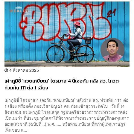
4 สิงหาคม 2025
เผ่าภูมิชี้ ‘หวยเกษียณ’ ไตรมาส 4 นี้เจอกัน หลัง สว. โหวต
ท่วมท้น 111 ต่อ 1 เสียง
เผ่าภูมิชี้ ไตรมาส 4 เจอกัน ‘หวยเกษียณ’ หลังผ่าน สว. ท่วมท้น 111 ต่อ
1 เสียง พร้อมตั้ง กมธ.วิสามัญ 21 คน ก่อนเข้าสู่วาระถัดไป วันนี้ (4
สิงหาคม) ดร.เผ่าภูมิ โรจนสกุล รัฐมนตรีช่วยว่าการกระทรวงการคลัง
เปิดเผยว่า ที่ประชุมวุฒิสภาได้พิจารณาร่างพระราชบัญญัติกองทุนการ
ออมแห่งชาติ (ฉบับที่ ..) พ.ศ. .... หรือหวยเกษียณ ที่สภาผู้แทนราษฎร
เห็นชอบ แ...