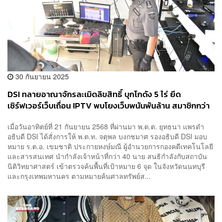
30 กันยายน 2025
DSI ทลายอาณาจักรละเมิดลิขสิทธิ์ บุกโกดัง 5 ไร่ ยึด
เซิร์ฟเวอร์เว็บเถื่อน IPTV พบโยงเว็บพนันพันล้าน สมาชิกกว่า
แสนราย
เมื่อวันอาทิตย์ที่ 21 กันยายน 2568 ที่ผ่านมา พ.ต.ต. ยุทธนา แพรดำ
อธิบดี DSI ได้สั่งการให้ พ.ต.ท. จตุพล บงกชมาศ รองอธิบดี DSI มอบ
หมาย ร.ต.อ. เขมชาติ ประกายหงษ์มณี ผู้อำนวยการกองคดีเทคโนโลยี
และสารสนเทศ นำกำลังเจ้าหน้าที่กว่า 40 นาย สนธิกำลังกับสถาบัน
นิติวิทยาศาสตร์ เข้าตรวจค้นพื้นที่เป้าหมาย 6 จุด ในจังหวัดนนทบุรี
และกรุงเทพมหานคร ตามหมายค้นศาลทรัพย์ส...