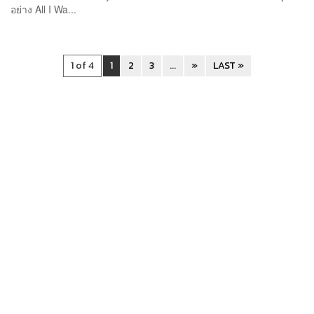
อย่าง All I Wa...
1 of 4
1
2
3
...
»
LAST »