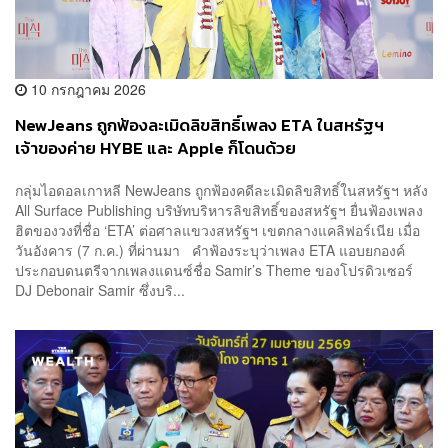
10 กรกฎาคม 2026
NewJeans ถูกฟ้องละเมิดลิขสิทธิ์เพลง ETA ในสหรัฐฯ
เจ้าของค่าย HYBE และ Apple ก็โดนด้วย
กลุ่มไอดอลเกาหลี NewJeans ถูกฟ้องคดีละเมิดลิขสิทธิ์ในสหรัฐฯ หลัง
All Surface Publishing บริษัทบริหารลิขสิทธิ์ของสหรัฐฯ ยื่นฟ้องเพลง
ฮิตของวงที่ชื่อ ‘ETA’ ต่อศาลแขวงสหรัฐฯ เขตกลางแคลิฟอร์เนีย เมื่อ
วันอังคาร (7 ก.ค.) ที่ผ่านมา คำฟ้องระบุว่าเพลง ETA แอบยกองค์
ประกอบดนตรีจากเพลงแดนซ์ชื่อ Samir’s Theme ของโปรดิวเซอร์
DJ Debonair Samir ซึ่งบริ...