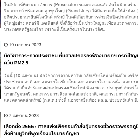
ในสัปดาห์ที่ผ่านมา อัยการ (Prosecutor) ของเขตแมนฮัตตันในนิวยอร์กอย
วิน แบรกก์ พร้อมคณะลูกขุนใหญ่ (Grand Jury) ได้มีความเห็นให้สั่งฟ้อง (
อดีตประธานาธิบดีโดนัลด์ ทรัมป์ ในคดีเกี่ยวกับการจ่ายเงินปิดปากนักแส
ผู้ใหญ่อย่าง สตอร์มี แดเนียลส์ ซึ่งก็ถือว่าเป็นข่าวใหญ่สะเทือนแวดวงการ
ประเทศสหรัฐอเมริกา เพราะนี่เป็นครั้งแรกในประวัติศ...
10 เมษายน 2023
นักวิชาการ-ภาคประชาชน ยื่นศาลปกครองฟ้องนายกฯ กรณีปั
ควัน PM2.5
วันนี้ (10 เมษายน) นักวิชาการจากมหาวิทยาลัยเชียงใหม่ พร้อมด้วยเครื
ประชาชน อาทิ สภาลมหายใจเชียงใหม่ สภาลมหายใจภาคเหนือ และป
ได้รวมตัวยื่นคำร้องต่อศาลปกครองเชียงใหม่ ฟ้อง พล.อ. ประยุทธ์ จันทร์
นายกรัฐมนตรี, คณะกรรมการสิ่งแวดล้อมแห่งชาติ, คณะกรรมการกำกับหล
และตลาดหลักทรัพย์ (ก.ล.ต.) ทั้งนี้ นอกจากยื่นฟ้อง พล.อ. ประยุทธ์แล้ว ยั.
7 เมษายน 2023
เลือกตั้ง 2566 : ศาลแพ่งเพิกถอนคำสั่งคุ้มครองชั่วคราวพรรคภู
สั่งห้ามชูวิทย์พูดเรื่องนโยบายกัญชา