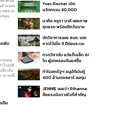
abs พร้อม
Yves Rocher เปิด
ได้ถึงจุดไหน
สนล้านวอน
นวัตกรรม 40,000
หมายตลาด
Micro-Pearls ในเซรั่ม
วกของ
นาคี๓ ครุฑา นาคี เผยภาพ
ใหม่
ชุดแรก พร้อมปักวันฉาย
22 ต.ค. นี้
นักวิชาการเผย สนช. เคย
เพิ่ม
คาดไว้เมื่อ 9 ปีก่อนระบบ
เลือก สว. มีช่องโหว่ให้
กวดวิชาดับ แต่แท็บเล็ต AI
นักการเมืองส่งกลุ่มจัดตั้ง
ารของคู่
โต ผู้ปกครองจีนแห่ซื้อ
เข้าแทรกแซง 5 พันล้านยึด
กำไรสุทธิ
หวังช่วยติวลูกช่วงปิด
ประเทศได้
เดียวกัน
ทำไมสหรัฐฯ อนุมัติเงินกู้
เทอม ดันยอดขายพุ่งทะลุ 7
ราสารหนี้
400 ล้านดอลลาร์ ลงทุน
ล้านเครื่อง
ในเหมืองแร่หายาก
JENNIE เผยว่า Rihanna
ออสเตรเลีย
คือแรงบันดาลใจที่สำคัญ
ที่สุดของเธอ
าเป็น