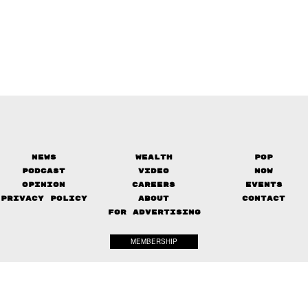
News
Wealth
Pop
Podcast
Video
Now
Opinion
Careers
Events
Privacy Policy
About
Contact
FOR ADVERTISING
MEMBERSHIP