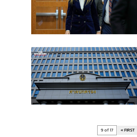
9 of 17
« FIRST