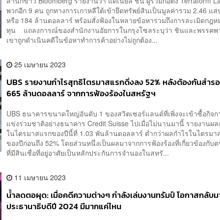
สำนักข่าว Bloomberg รายงานว่า แดเนียล ชิน ผู้ร่วมก่อตั้ง Terraform L
พวกอีก 9 คน ถูกทางการเกาหลีใต้เข้ายึดทรัพย์สินเป็นมูลค่ารวม 2.46 แ
หรือ 184 ล้านดอลลาร์ พร้อมสั่งฟ้องในหลายข้อหารวมถึงการละเมิดกฎ
ทุน แถลงการณ์ของสำนักงานอัยการในกรุงโซลระบุว่า ชินและพรรคพ
เขาถูกดำเนินคดีในข้อหาทำการค้าอย่างไม่ถูกต้อง...
25 เมษายน 2023
UBS รายงานกำไรสุทธิไตรมาสแรกดิ่งลง 52% หลังต้องกันสำรอง
665 ล้านดอลลาร์ จากการฟ้องร้องในสหรัฐฯ
UBS ธนาคารขนาดใหญ่อันดับ 1 ของสวิตเซอร์แลนด์ที่เพิ่งจะเข้าซื้อกิจก
แข่งร่วมชาติอย่างธนาคาร Credit Suisse ไปเมื่อไม่นานมานี้ รายงานผล
ในไตรมาสแรกของปีนี้ที่ 1.03 พันล้านดอลลาร์ ต่ำกว่าผลกำไรในไตรมาส
ของปีก่อนถึง 52% โดยส่วนหนึ่งเป็นผลมาจากการฟ้องร้องที่เกี่ยวข้องกับต
ที่มีสินเชื่อที่อยู่อาศัยเป็นหลักประกันการจำนองในสหรั...
11 เมษายน 2023
น้ำลดตอผุด: เมื่อคดีความต่างๆ กำลังเล่นงานทรัมป์ โอกาสกลับม
ประธานาธิบดีปี 2024 มีมากแค่ไหน