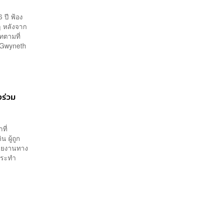
 ปี ฟ้อง
ๆ หลังจาก
ทตามที่
 Gwyneth
งร่วม
ที่
 ผู้ถูก
น่วยงานทาง
กระทำ