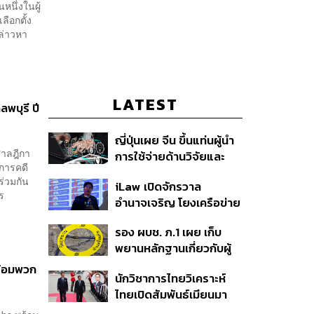
หนึ่งในผู้
ลือกตั้ง
ล่าวหา
LATEST
พบุรี ปี
ญี่ปุ่นเผย จีน ขึ้นแท่นผู้นำ
ศาลฎีกา
การใช้จ่ายด้านวิจัยและ
ยการคดี
พัฒนาโลก กวาดสัดส่วน
ร่วมกัน
iLaw เปิดจักรวาล
งานวิจัยถูกอ้างอิงสูงสุด
าร
อำนาจเจริญ โยงเครือข่าย
แซงสหรัฐฯ
ผู้สมัคร สว. พร้อมตั้งข้อ
รอง ผบช. ภ.1 เผย เก็บ
สังเกตลงสมัครตรง
พยานหลักฐานเกี่ยวกับผู้
คุณสมบัติหรือไม่
ก่อเหตุยิงในโรงเรียนไป
พร้อมพวก
นักวิชาการไทยวิเคราะห์
ตรวจสอบทั้งหมดแล้ว
ไทยเปิดสัมพันธ์เมียนมา
แนะขีดเส้นให้ชัดเป็นมิตร