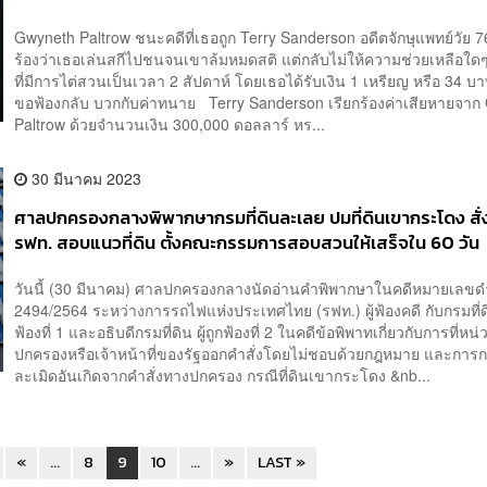
Gwyneth Paltrow ชนะคดีที่เธอถูก Terry Sanderson อดีตจักษุแพทย์วัย 76
ร้องว่าเธอเล่นสกีไปชนจนเขาล้มหมดสติ แต่กลับไม่ให้ความช่วยเหลือใด
ที่มีการไต่สวนเป็นเวลา 2 สัปดาห์ โดยเธอได้รับเงิน 1 เหรียญ หรือ 34 บา
ขอฟ้องกลับ บวกกับค่าทนาย Terry Sanderson เรียกร้องค่าเสียหายจาก
Paltrow ด้วยจำนวนเงิน 300,000 ดอลลาร์ หร...
30 มีนาคม 2023
ศาลปกครองกลางพิพากษากรมที่ดินละเลย ปมที่ดินเขากระโดง สั่
รฟท. สอบแนวที่ดิน ตั้งคณะกรรมการสอบสวนให้เสร็จใน 60 วัน
วันนี้ (30 มีนาคม) ศาลปกครองกลางนัดอ่านคำพิพากษาในคดีหมายเลขดำ
2494/2564 ระหว่างการรถไฟแห่งประเทศไทย (รฟท.) ผู้ฟ้องคดี กับกรมที่ดิน
ฟ้องที่ 1 และอธิบดีกรมที่ดิน ผู้ถูกฟ้องที่ 2 ในคดีข้อพิพาทเกี่ยวกับการที่ห
ปกครองหรือเจ้าหน้าที่ของรัฐออกคำสั่งโดยไม่ชอบด้วยกฎหมาย และการ
ละเมิดอันเกิดจากคำสั่งทางปกครอง กรณีที่ดินเขากระโดง &nb...
«
...
8
9
10
...
»
LAST »