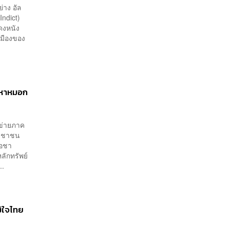
่าง อัล
Indict)
ดงหนัง
เมืองของ
ญหาหมอก
อข่ายภาค
ระชาชน
โอชา
ักทรัพย์
..
มิใจไทย