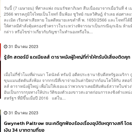
วันนี้ (7 เมษายน) ที่ศาลแพ่ง ถนนรัชดาภิเษก สืบเนื่องมาจากเมื่อวันที่ 4
2566 พรรคภูมิใจไทยเป็นโจทก์ ยื่นฟ้อง ชูวิทย์ กมลวิศิษฎ์ จำเลย ต่อศาลแพ่
ละเมิด เรียกค่าเสียหาย ในคดีหมายเลขดำที่ พ. 1650/2566 และโจทก์ได้ยื
ให้ศาลมีคำสั่งคุ้มครองชั่วคราวในระหว่างพิจารณาเป็นกรณีฉุกเฉิน ห้ามม
กล่าว หรือไขข่าวเกี่ยวกับกัญชาในทำนองหรือใน...
31 มีนาคม 2023
รู้จัก สตอร์มี แดเนียลส์ ดาราหนังผู้ใหญ่ที่ทำให้ทรัมป์เสี่ยงติดคุก
เมื่อไม่กี่ชั่วโมงที่ผ่านมา โดนัลด์ ทรัมป์ อดีตประธานาธิบดีสหรัฐอเมริกา
ขุนแมนฮัตตันสั่งฟ้อง จากกรณีที่เขาจ่ายเงินค่าปิดปากก้อนโตให้กับ สตอร์
ลส์ ดาราหนังผู้ใหญ่ เพื่อไม่ให้เธอแฉว่าพวกเขาเคยมีสัมพันธ์สวาทในช่วง
อันเป็นการกรุยทางให้ประวัติของตัวเองขาวสะอาดก่อนการลงชิงตำแหน่ง
สหรัฐฯ ที่มีขึ้นเมื่อปี 2016 แต่ใน...
31 มีนาคม 2023
Gwyneth Paltrow ชนะคดีถูกฟ้องร้องเรื่องอุบัติเหตุทางสกี โดย
เงิน 34 บาทตามที่ขอ