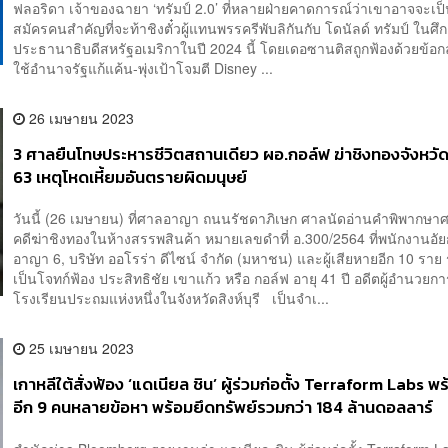
ฟลอริดา เจ้าของฉายา ‘ทรัมป์ 2.0’ ที่หลายฝ่ายคาดการณ์ว่าเขาอาจจะเป็น
สมัครคนสำคัญที่จะท้าชิงตั๋วผู้แทนพรรครีพับลิกันกับ โดนัลด์ ทรัมป์ ในศึกเ
ประธานาธิบดีสหรัฐอเมริกาในปี 2024 นี้ โดยเดอซานติสถูกฟ้องด้วยข้อก
ใช้อำนาจรัฐแก้แค้น-พุ่งเป้าโจมตี Disney ...
26 เมษายน 2023
3 ศาลยืนโทษประหารชีวิตสถานเดียว ผอ.กอล์ฟ ฆ่าชิงทองจังหวัดล
63 เหตุโหดเหี้ยมอันตรายผิดมนุษย์
วันนี้ (26 เมษายน) ที่ศาลอาญา ถนนรัชดาภิเษก ศาลนัดอ่านคำพิพากษา
คดีฆ่าชิงทองในห้างสรรพสินค้า หมายเลขดำที่ อ.300/2564 ที่พนักงานอั
อาญา 6, บริษัท ออโรร่า ดีไซน์ จำกัด (มหาชน) และผู้เสียหายอีก 10 ราย 
เป็นโจทก์ฟ้อง ประสิทธิชัย เขาแก้ว หรือ กอล์ฟ อายุ 41 ปี อดีตผู้อำนวยก
โรงเรียนประถมแห่งหนึ่งในจังหวัดสิงห์บุรี เป็นจำเ...
25 เมษายน 2023
เกาหลีใต้สั่งฟ้อง ‘แดเนียล ชิน’ ผู้ร่วมก่อตั้ง Terraform Labs 
อีก 9 คนหลายข้อหา พร้อมยึดทรัพย์รวมกว่า 184 ล้านดอลลาร์