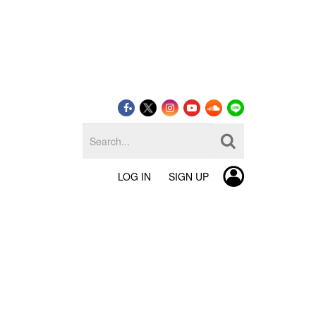
LOG IN
SIGN UP