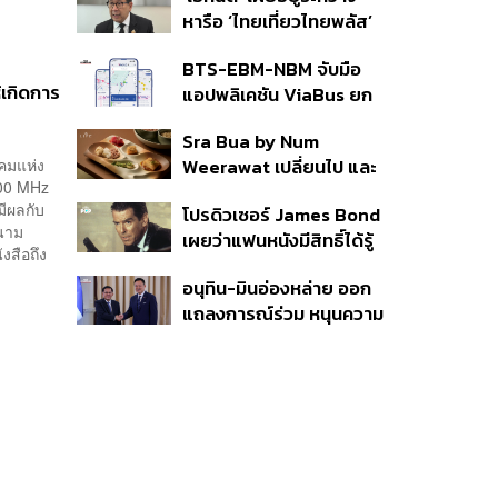
ก.ย.นี้ อาจเพิ่มสัดส่วนการ
หารือ ‘ไทยเที่ยวไทยพลัส’
ขายแบบ Small Lot First
มีสิทธิใช้งบจากเงินกู้ 4
มากขึ้น
BTS-EBM-NBM จับมือ
แสนล้าน มั่นใจงบต่อ ‘ไทย
้เกิดการ
แอปพลิเคชัน ViaBus ยก
ช่วยไทย พลัส’ เฟส 2 มี
ระดับการติดตามตำแหน่ง
เพียงพอ
Sra Bua by Num
รถไฟฟ้า 3 สายแบบเรียล
คมแห่ง
Weerawat เปลี่ยนไป และ
ไทม์
900 MHz
นี่คือเหตุผลที่เราควรกลับ
มีผลกับ
โปรดิวเซอร์ James Bond
ไปอีกครั้ง
สนาม
เผยว่าแฟนหนังมีสิทธิ์ได้รู้
งสือถึง
ว่าใครจะมารับบทนำช่วง
อนุทิน-มินอ่องหล่าย ออก
ปลายปีนี้
แถลงการณ์ร่วม หนุนความ
ร่วมมือรอบด้าน ยกระดับ
ปราบอาชญากรรมข้าม
ชาติ แก้ปัญหาหมอกควัน-
มลพิษทางน้ำ