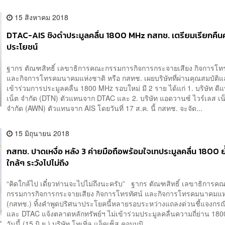
15 สิงหาคม 2018
DTAC-AIS ชิงดำประมูลคลื่น 1800 MHz กสทช. เตรียมเรียกคืนคลื
ประโยชน์
ฐากร ตัณฑสิทธิ์ เลขาธิการคณะกรรมการกิจการกระจายเสียง กิจการโทร
และกิจการโทรคมนาคมแห่งชาติ หรือ กสทช. เผยบริษัทที่ผ่านคุณสมบัติและ
เข้าร่วมการประมูลคลื่น 1800 MHz รอบใหม่ มี 2 ราย ได้แก่ 1. บริษัท ดี
เน็ต จำกัด (DTN) ตัวแทนจาก DTAC และ 2. บริษัท แอดวานซ์ ไวร์เลส เน
จำกัด (AWN) ตัวแทนจาก AIS โดยวันที่ 17 ส.ค. นี้ กสทช. จะจัด...
15 มิถุนายน 2018
กสทช. ปาดเหงื่อ หลัง 3 ค่ายมือถือพร้อมใจเทประมูลคลื่น 1800 ย
ใกล้ๆ ระวังไปไม่ถึง
“คิดใกล้ไป เดี๋ยวท่านจะไปไม่ถึงนะครับ” ฐากร ตัณฑสิทธิ์ เลขาธิการค
กรรมการกิจการกระจายเสียง กิจการโทรทัศน์ และกิจการโทรคมนาคมแห
(กสทช.) ทิ้งคำพูดปริศนาประโยคนี้หลายรอบระหว่างแถลงด่วนชี้แจงกรณ
และ DTAC แจ้งตลาดหลักทรัพย์ฯ ไม่เข้าร่วมประมูลคลื่นความถี่ย่าน 1
วันนี้ (15 มิ.ย.) บริษัท โทเทิ่ล แอ็คเซ็ส คอมมูนิ...