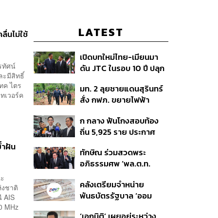
LATEST
่นไม่ใช้
เปิดบทใหม่ไทย-เมียนมา
ทัศน์
ดัน JTC ในรอบ 10 ปี ปลุก
มีสิทธิ์
‘เส้นเลือดใหญ่’ ค้า
แทค ไตร
มท. 2 ลุยชายแดนสุรินทร์
ชายแดน ท่าเรือน้ำลึก
็ทเวอร์ค
สั่ง กฟภ. ขยายไฟฟ้า
ทวาย
‘ปราสาทตาควาย–เนิน
ก กลาง ฟันโกงสอบท้อง
350’ เสริมความมั่นคง
ถิ่น 5,925 ราย ประกาศ
ชายแดน
บัญชีใหม่ 7 ส.ค. ส่วน 97
้ำฝัน
ทักษิณ ร่วมสวดพระ
ราย รอ ป.ป.ช. ขีดเส้นแล้ว
อภิธรรมศพ ‘พล.ต.ท.
เสร็จ 31 ส.ค.
ผ่อน’ บิดา ‘พักตร์พิไล ทวี
ณะ
คลังเตรียมจำหน่าย
สิน’ สิริอายุ 103 ปี แกนนำ
่งชาติ
พันธบัตรรัฐบาล ‘ออม
เพื่อไทย-บุคคลหลาก
ี AIS
พลัส’ รอบถัดไป เร็วสุด 4
800 MHz
วงการร่วมอาลัย
‘เอกนิติ’ เผยอยู่ระหว่าง