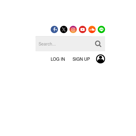
LOG IN
SIGN UP