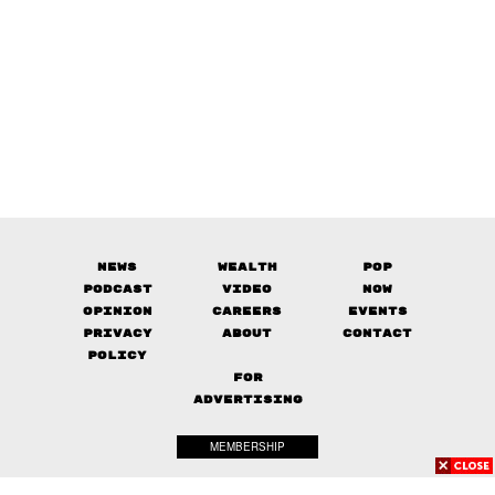
News
Wealth
Pop
Podcast
Video
Now
Opinion
Careers
Events
Privacy
About
Contact
Policy
FOR
ADVERTISING
MEMBERSHIP