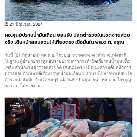
21 มิถุนายน 2024
ผอ.ศูนย์ปราบน้ำมันเถื่อน ยอมรับ ปลดตำรวจในแชตจ่ายส่วย
จริง เดินหน้าสอบสวนให้เที่ยงตรง เชื่อมั่นใน พล.ต.ต. จรูญ
เกียรติ
วันนี้ (21 มิถุนายน) พล.ต.อ. ไกรบุญ ทรวดทรง จเรตำรวจแห่งชาติ
ในฐานะผู้อำนวยการศูนย์ปราบปรามการกระทำผิดเกี่ยวกับน้ำมันเชื้อ
เพลิง สำนักงานตำรวจแห่งชาติ (ศปนม.ตร.) เปิดเผยความคืบหน้าการ
ตรวจสอบดำเนินคดีเรือบรรทุกน้ำมันเถื่อน 3 ลำหายไปจากท่าเทียบเรือ
ตำรวจน้ำสัตหีบ จังหวัดชลบุรี เมื่อวันที่ 11 มิถุนายน พล.ต.อ. ไกรบุญ
กล่าวว่า ได้รายงาน...