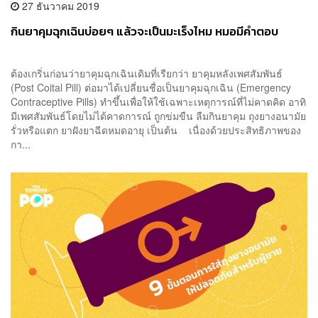
27 ธันวาคม 2019
กินยาคุมฉุกเฉินบ่อยๆ แล้วจะเป็นมะเร็งไหม หมอมีคำตอบ
ต้องเกริ่นก่อนว่ายาคุมฉุกเฉินเดิมที่เรียกว่า ยาคุมหลังเพศสัมพันธ์
(Post Coital Pill) ต่อมาได้เปลี่ยนชื่อเป็นยาคุมฉุกเฉิน (Emergency
Contraceptive Pills) ทำขึ้นเพื่อให้ใช้เฉพาะเหตุการณ์ที่ไม่คาดคิด อาทิ
มีเพศสัมพันธ์โดยไม่ได้คาดการณ์ ถูกข่มขืน ลืมกินยาคุม ถุงยางอนามัย
รั่วหรือแตก ยาฝังยาฉีดหมดอายุ เป็นต้น เนื่องด้วยประสิทธิภาพของ
กา...