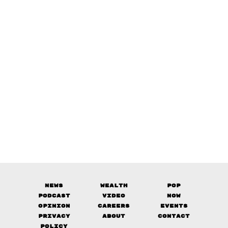
News
Wealth
Pop
Podcast
Video
Now
Opinion
Careers
Events
Privacy
About
Contact
Policy