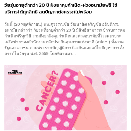
วัยรุ่นอายุต่ำกว่า 20 ปี ฝังยาคุมกำเนิด-ห่วงอนามัยฟรี ใช้
บริการได้ทุกสิทธิ ลดปัญหาตั้งครรภ์ไม่พร้อม
​วันนี้ (20 พฤศจิกายน) นพ.สุวรรณชัย วัฒนายิ่งเจริญชัย อธิบดีกรม
อนามัย กล่าวว่า วัยรุ่นที่อายุต่ำกว่า 20 ปี มีสิทธิสามารถเข้ารับการคุม
กำเนิดฟรีทุกวิธี รวมถึงยาฝังคุมกำเนิดและห่วงอนามัยที่โรงพยาบาล
เครือข่ายของสำนักงานหลักประกันสุขภาพแห่งชาติ (สปสช.) ทั้งภาค
รัฐและเอกชน ตามพระราชบัญญัติการป้องกันและแก้ไขปัญหาการตั้ง
ครรภ์ในวัยรุ่น พ.ศ. 2559 โดยที่ผ่านมา...