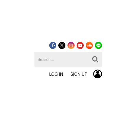
LOG IN
SIGN UP