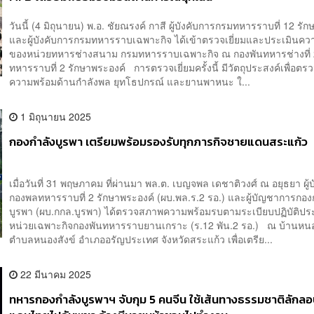
วันนี้ (4 มิถุนายน) พ.อ. ชัยณรงค์ กาสี ผู้บังคับการกรมทหารราบที่ 12 รั
และผู้บังคับการกรมทหารราบเฉพาะกิจ ได้เข้าตรวจเยี่ยมและประเมินคว
ของหน่วยทหารช่างสนาม กรมทหารราบเฉพาะกิจ ณ กองพันทหารช่างที่
ทหารราบที่ 2 รักษาพระองค์ การตรวจเยี่ยมครั้งนี้ มีวัตถุประสงค์เพื่อต
ความพร้อมด้านกำลังพล ยุทโธปกรณ์ และยานพาหนะ ใ...
1 มิถุนายน 2025
กองกำลังบูรพา เตรียมพร้อมรองรับทุกภารกิจชายแดนสระแก้ว
เมื่อวันที่ 31 พฤษภาคม ที่ผ่านมา พล.ต. เบญจพล เดชาติวงศ์ ณ อยุธยา ผู
กองพลทหารราบที่ 2 รักษาพระองค์ (ผบ.พล.ร.2 รอ.) และผู้บัญชาการกอง
บูรพา (ผบ.กกล.บูรพา) ได้ตรวจสภาพความพร้อมรบตามระเบียบปฏิบัติป
หน่วยเฉพาะกิจกองพันทหารราบยานเกราะ (ร.12 พัน.2 รอ.) ณ บ้านหนอ
ตำบลหนองสังข์ อำเภออรัญประเทศ จังหวัดสระแก้ว เพื่อเตรีย...
22 มีนาคม 2025
ทหารกองกำลังบูรพาฯ จับกุม 5 คนจีน ใช้เส้นทางธรรมชาติลักลอ