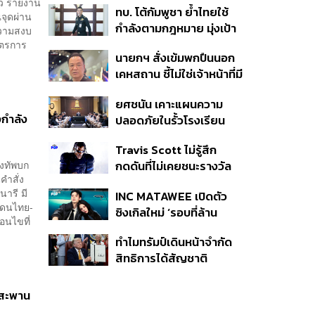
้ว รายงาน
ทบ. โต้กัมพูชา ย้ำไทยใช้
ครั้ง ตลอด 10 ปีที่ผ่านมา
ณจุดผ่าน
กำลังตามกฎหมาย มุ่งเป้า
ความสงบ
หมายทางทหาร ชี้ความเสีย
าตรการ
นายกฯ สั่งเข้มพกปืนนอก
หายไทยไม่อาจลบด้วย
เคหสถาน ชี้ไม่ใช่เจ้าหน้าที่มี
ข้อมูลบิดเบือน
โทษอุกฉกรรจ์ ปืนถูกขโมย
ยศชนัน เคาะแผนความ
ก่อเหตุ เจ้าของร่วมรับผิด
กำลัง
ปลอดภัยในรั้วโรงเรียน
90 วัน ส่งนักสุขภาพจิต
Travis Scott ไม่รู้สึก
ดูแล-คุมเข้มคัดกรองสิ่ง
องทัพบก
กดดันที่ไม่เคยชนะรางวัล
ผิดกฎหมาย
คำสั่ง
แกรมมี่ แม้มีชื่อเข้าชิงมา
ารี มี
INC MATAWEE เปิดตัว
แล้ว 10 ครั้ง
แดนไทย-
ซิงเกิลใหม่ ‘รอบที่ล้าน
อนไขที่
(Loop)’ ที่ได้ เน PERSES
ทำไมทรัมป์เดินหน้าจำกัด
มาแสดงในมิวสิกวิดีโอ
สิทธิการได้สัญชาติ
อเมริกันโดยกำเนิดอีกครั้ง
แม้ศาลสูงสุดเคยตัดสิน
งสะพาน
คัดค้าน