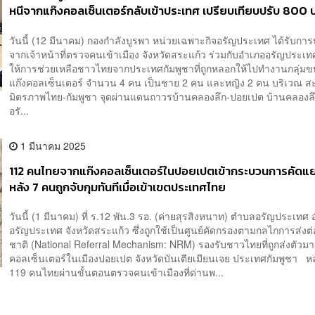
หนีจากแก๊งคอลเซ็นเตอร์กลับเข้าประเทศ เปรียบเทียบปรับ 800 
วันนี้ (12 มีนาคม) กองกำลังบูรพา หน่วยเฉพาะกิจอรัญประเทศ ได้รับก
จากเจ้าหน้าที่ตรวจคนเข้าเมือง จังหวัดสระแก้ว ร่วมกับอำเภออรัญประเท
ให้การช่วยเหลือชาวไทยจากประเทศกัมพูชาที่ถูกหลอกให้ไปทำงานกลุ่ม
แก๊งคอลเซ็นเตอร์ จำนวน 4 คน เป็นชาย 2 คน และหญิง 2 คน บริเวณ 
มิตรภาพไทย-กัมพูชา จุดผ่านแดนถาวรบ้านคลองลึก-ปอยเปต บ้านคลองล
อรั...
1 มีนาคม 2025
112 คนไทยจากแก๊งคอลเซ็นเตอร์ในปอยเปตเข้ากระบวนการคัดแย
หลัง 7 คนถูกจับกุมทันทีเมื่อเข้าเขตประเทศไทย
วันนี้ (1 มีนาคม) ที่ ร.12 พัน.3 รอ. (ค่ายสุรสิงหนาท) ตำบลอรัญประเทศ
อรัญประเทศ จังหวัดสระแก้ว ซึ่งถูกใช้เป็นศูนย์คัดกรองตามกลไกการส่งต
ชาติ (National Referral Mechanism: NRM) รองรับชาวไทยที่ถูกส่งตัวม
คอลเซ็นเตอร์ในเมืองปอยเปต จังหวัดบันเตียเมียนเจย ประเทศกัมพูชา หลั
119 คนไทยผ่านขั้นตอนตรวจคนเข้าเมืองที่ด่านพ...