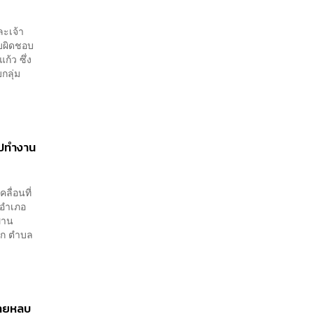
ละเจ้า
ับผิดชอบ
้ว ซึ่ง
กลุ่ม
ไปทำงาน
ลื่อนที่
 อำเภอ
พาน
ึก ตำบล
ไทยหลบ