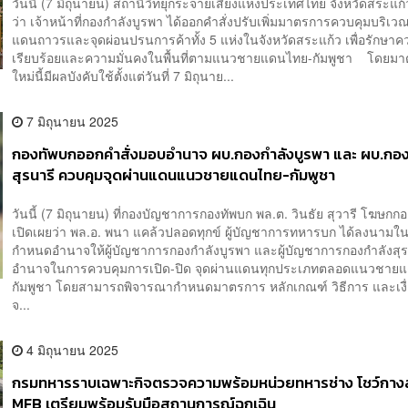
วันนี้ (7 มิถุนายน) สถานีวิทยุกระจายเสียงแห่งประเทศไทย จังหวัดสระแก
ว่า เจ้าหน้าที่กองกำลังบูรพา ได้ออกคำสั่งปรับเพิ่มมาตรการควบคุมบริเว
แดนถาวรและจุดผ่อนปรนการค้าทั้ง 5 แห่งในจังหวัดสระแก้ว เพื่อรักษา
เรียบร้อยและความมั่นคงในพื้นที่ตามแนวชายแดนไทย-กัมพูชา โดยม
ใหม่นี้มีผลบังคับใช้ตั้งแต่วันที่ 7 มิถุนาย...
7 มิถุนายน 2025
กองทัพบกออกคำสั่งมอบอำนาจ ผบ.กองกำลังบูรพา และ ผบ.กอง
สุรนารี ควบคุมจุดผ่านแดนแนวชายแดนไทย-กัมพูชา
วันนี้ (7 มิถุนายน) ที่กองบัญชาการกองทัพบก พล.ต. วินธัย สุวารี โฆษกก
เปิดเผยว่า พล.อ. พนา แคล้วปลอดทุกข์ ผู้บัญชาการทหารบก ได้ลงนามใน
กำหนดอำนาจให้ผู้บัญชาการกองกำลังบูรพา และผู้บัญชาการกองกำลังสุรน
อำนาจในการควบคุมการเปิด-ปิด จุดผ่านแดนทุกประเภทตลอดแนวชาย
กัมพูชา โดยสามารถพิจารณากำหนดมาตรการ หลักเกณฑ์ วิธีการ และเงื่
จ...
4 มิถุนายน 2025
กรมทหารราบเฉพาะกิจตรวจความพร้อมหน่วยทหารช่าง โชว์กา
MFB เตรียมพร้อมรับมือสถานการณ์ฉุกเฉิน