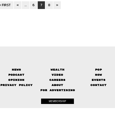
« FIRST
«
...
6
7
8
»
News
Wealth
Pop
Podcast
Video
Now
Opinion
Careers
Events
Privacy Policy
About
Contact
FOR ADVERTISING
MEMBERSHIP