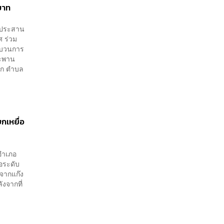
บาท
ารประสาน
ศ ร่วม
ขบวนการ
สะพาน
ึก ตำบล
กเหยื่อ
 อำเภอ
่อระดับ
าจากแก๊ง
งจากที่