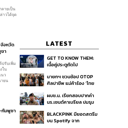
นกลายเป็น
ล่าวได้จุด
LATEST
จังหวัด
ูชา
GET TO KNOW THEM:
้ปรับเพิ่ม
เนื้อคู่ประตูถัดไป
่งใน
มแนว
นายกฯ ชวนช้อป OTOP
ุนายน
ศิลปาชีพ แม่ค้าร้อง ‘ไทย
ช่วยไทย พลัส’ สุดยอด
ผบช.น. เรียกสอบปากคำ
ถามมีต่อไหม นายกฯ ตอบ
นร.เซนต์คาเบรียล ปมรุม
‘เดี๋ยวจะพยายาม’
ทำร้ายเพื่อน-ใช้ปืนขู่ สั่ง
-กัมพูชา
BLACKPINK มียอดสตรีม
ดำเนินคดีแล้ว
บน Spotify จาก
ประเทศไทยสูงถึง 536 ล้าน