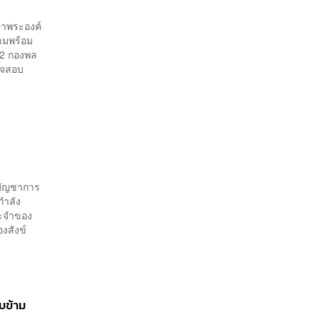
กษาพระองค์
ามพร้อม
 2 กองพล
รวจสอบ
้บัญชาการ
กำลัง
ระจำของ
งสังข์
บข้าม