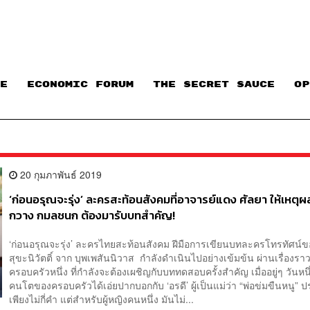
E
ECONOMIC FORUM
THE SECRET SAUCE​
OP
20 กุมภาพันธ์ 2019
‘ก่อนอรุณจะรุ่ง’ ละครสะท้อนสังคมที่อาจารย์แดง ศัลยา ให้เหตุผ
กวาง กมลชนก ต้องมารับบทสำคัญ!
‘ก่อนอรุณจะรุ่ง’ ละครไทยสะท้อนสังคม ฝีมือการเขียนบทละครโทรทัศน์ข
สุขะนิวัตติ์ จาก บุพเพสันนิวาส กำลังดำเนินไปอย่างเข้มข้น ผ่านเรื่องร
ครอบครัวหนึ่ง ที่กำลังจะต้องเผชิญกับบททดสอบครั้งสำคัญ เมื่ออยู่ๆ วันหน
คนโตของครอบครัวได้เอ่ยปากบอกกับ ‘อรดี’ ผู้เป็นแม่ว่า “พ่อข่มขืนหนู” 
เพียงไม่กี่คำ แต่สำหรับผู้หญิงคนหนึ่ง มันไม่...