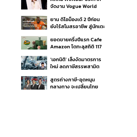
กระสุนอีกกว่า 30 นัด หาก
จัดงาน Vogue World
ไม่จบชีวิตตัวเองอาจสูญ
2027 ที่ซานฟรานซิสโก
เสียเพิ่ม
ยาน ดิโอม็องเด้ 2 ปีก่อน
ยังไร้สโมสรอาชีพ สู่นักเตะ
ค่าตัว 125 ล้านยูโร กับคำ
ยอดขายครึ่งปีแรก Cafe
สัญญาถึงน้องสาวผู้ล่วง
Amazon โตทะลุสถิติ 117
ลับ
ล้านแก้ว หนุนธุรกิจไลฟ์
‘เอกนิติ’ เล็งงัดมาตรการ
สไตล์ OR โตต่อเนื่อง
ใหม่ ลดภาษีสรรพสามิต
หวังดึงผู้ผลิต EV มาตั้ง
สูตรถ่างภาษี-อุดหนุน
โรงงานในไทย
กลางทาง จะเปลี่ยนไทย
จาก ‘ทางผ่าน’ เป็นฮับผลิต
EV ได้จริงหรือ?