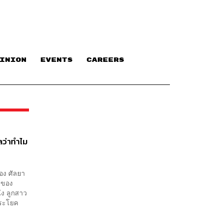
INION
EVENTS
CAREERS
ลว่าทำไม
อง ศัลยา
าวของ
ึ่ง ลูกสาว
ประโยค