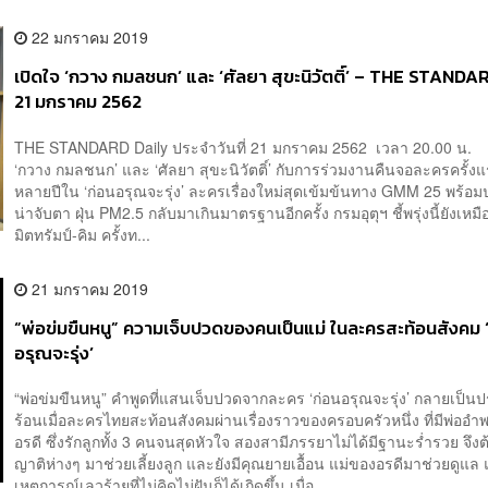
22 มกราคม 2019
เปิดใจ ‘กวาง กมลชนก’ และ ‘ศัลยา สุขะนิวัตติ์’ – THE STANDA
21 มกราคม 2562
THE STANDARD Daily ประจำวันที่ 21 มกราคม 2562 เวลา 20.00 น. 
‘กวาง กมลชนก’ และ ‘ศัลยา สุขะนิวัตติ์’ กับการร่วมงานคืนจอละครครั้
หลายปีใน ‘ก่อนอรุณจะรุ่ง’ ละครเรื่องใหม่สุดเข้มข้นทาง GMM 25 พร้อม
น่าจับตา ฝุ่น PM2.5 กลับมาเกินมาตรฐานอีกครั้ง กรมอุตุฯ ชี้พรุ่งนี้ยังเหมื
มิตทรัมป์-คิม ครั้งท...
21 มกราคม 2019
“พ่อข่มขืนหนู” ความเจ็บปวดของคนเป็นแม่ ในละครสะท้อนสังคม 
อรุณจะรุ่ง’
“พ่อข่มขืนหนู” คำพูดที่แสนเจ็บปวดจากละคร ‘ก่อนอรุณจะรุ่ง’ กลายเป็นป
ร้อนเมื่อละครไทยสะท้อนสังคมผ่านเรื่องราวของครอบครัวหนึ่ง ที่มีพ่ออ
อรดี ซึ่งรักลูกทั้ง 3 คนจนสุดหัวใจ สองสามีภรรยาไม่ได้มีฐานะร่ำรวย จึงต้
ญาติห่างๆ มาช่วยเลี้ยงลูก และยังมีคุณยายเอื้อน แม่ของอรดีมาช่วยดูแล 
เหตุการณ์เลวร้ายที่ไม่คิดไม่ฝันก็ได้เกิดขึ้น เมื่อ...