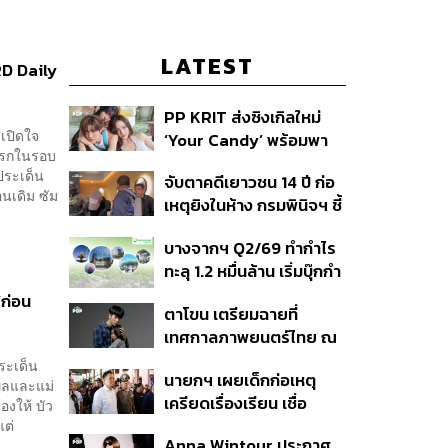
LATEST
RD Daily
PP KRIT ส่งซิงเกิลใหม่
เปิดใจ
‘Your Candy’ พร้อมพา
งแรกในรอบ
ต้าเหนิง และ ณิชา ร่วมมิว
ประเด็น
จับตาคดีเยาวชน 14 ปี ก่อ
สิกวิดีโอ
อนเดิม ซัม
เหตุยิงในห้าง กรมพินิจฯ ชี้
ประพฤติดี-รับการรักษาต่อ
บางจากฯ Q2/69 ทำกำไร
เนื่อง ประเมินปล่อยตัว
ทะลุ 1.2 หมื่นล้าน เริ่มบุ๊กกำ
ไร ‘SAF’ เชิงพาณิชย์ครั้ง
‘ก่อน
ตาโขน เตรียมฉายที่
แรก หนุนรายได้ครึ่งปีทะลุ
เทศกาลภาพยนตร์ไทย ณ
3.2 แสนล้าน
ประเทศบราซิล
ระเด็น
นายกฯ เผยเด็กก่อเหตุ
ำพลและแม่
เครียดเรื่องเรียน เชื่อ
องให้ บัว
เตรียมการเป็นขั้นตอน ชี้มี
แต่
Anna Wintour ประกาศ