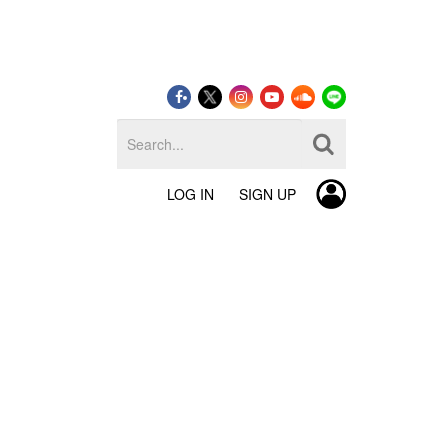
LOG IN
SIGN UP