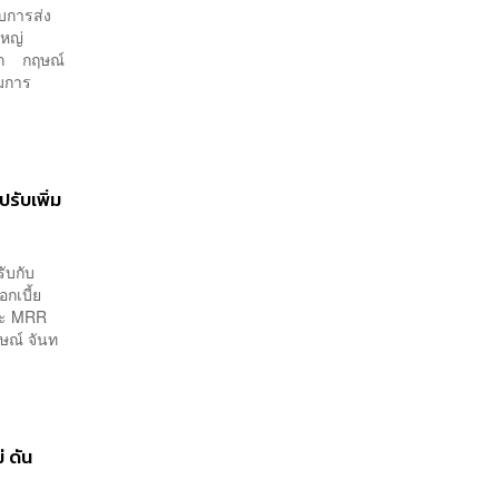
ับการส่ง
ใหญ่
ล็ก กฤษณ์
รมการ
ปรับเพิ่ม
ับกับ
กเบี้ย
และ MRR
ษณ์ จันท
่ ดัน