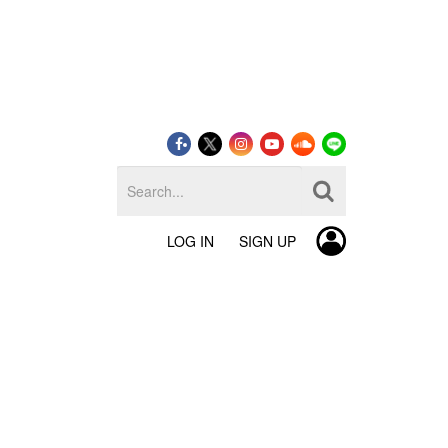
LOG IN
SIGN UP