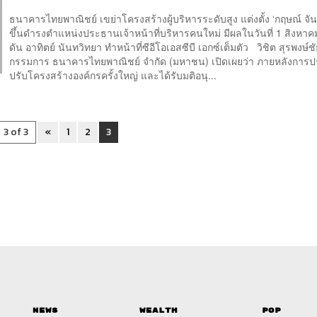
ธนาคารไทยพาณิชย์ เขย่าโครงสร้างผู้บริหารระดับสูง แต่งตั้ง ‘กฤษณ์ จ
ขึ้นดำรงตำแหน่งประธานเจ้าหน้าที่บริหารคนใหม่ มีผลในวันที่ 1 สิงหา
ดัน อาทิตย์ นันทวิทยา ทำหน้าที่ซีอีโอเอสซีบี เอกซ์เต็มตัว วิชิต สุรพงษ์
กรรมการ ธนาคารไทยพาณิชย์ จำกัด (มหาชน) เปิดเผยว่า ภายหลังการ
ปรับโครงสร้างองค์กรครั้งใหญ่ และได้รับมติอนุ...
3 of 3
«
1
2
3
News
Wealth
Pop