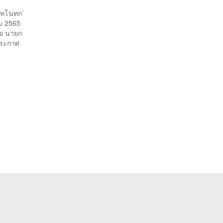
ันทโนทก’
คม 2565
ชัย นายก
ประกาศ