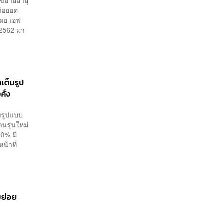
 ขยายอายุ
ต่อยอด
โดย เอฟ
 2562 มา
เต็มรูป
ั่ง
มรูปแบบ
คนรุ่นใหม่
10% มี
น้าที่
ยย่อย