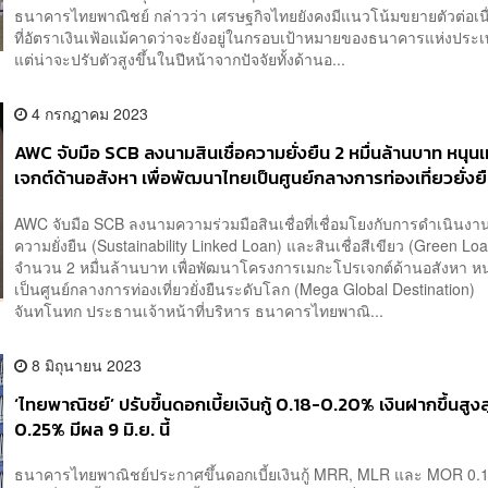
ธนาคารไทยพาณิชย์ กล่าวว่า เศรษฐกิจไทยยังคงมีแนวโน้มขยายตัวต่อเน
ที่อัตราเงินเฟ้อแม้คาดว่าจะยังอยู่ในกรอบเป้าหมายของธนาคารแห่งประ
แต่น่าจะปรับตัวสูงขึ้นในปีหน้าจากปัจจัยทั้งด้านอ...
4 กรกฎาคม 2023
AWC จับมือ SCB ลงนามสินเชื่อความยั่งยืน 2 หมื่นล้านบาท หนุน
เจกต์ด้านอสังหา เพื่อพัฒนาไทยเป็นศูนย์กลางการท่องเที่ยวยั่ง
โลก
AWC จับมือ SCB ลงนามความร่วมมือสินเชื่อที่เชื่อมโยงกับการดำเนินงา
ความยั่งยืน (Sustainability Linked Loan) และสินเชื่อสีเขียว (Green Lo
จำนวน 2 หมื่นล้านบาท เพื่อพัฒนาโครงการเมกะโปรเจกต์ด้านอสังหา ห
เป็นศูนย์กลางการท่องเที่ยวยั่งยืนระดับโลก (Mega Global Destination
จันทโนทก ประธานเจ้าหน้าที่บริหาร ธนาคารไทยพาณิ...
8 มิถุนายน 2023
‘ไทยพาณิชย์’ ปรับขึ้นดอกเบี้ยเงินกู้ 0.18-0.20% เงินฝากขึ้นสูง
0.25% มีผล 9 มิ.ย. นี้
ธนาคารไทยพาณิชย์ประกาศขึ้นดอกเบี้ยเงินกู้ MRR, MLR และ MOR 0.