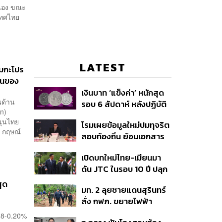
ื่อง ขณะ
เทศไทย
LATEST
เมกะโปร
ยืนของ
เงินบาท ‘แข็งค่า’ หนักสุด
นด้าน
รอบ 6 สัปดาห์ หลังปฏิบัติ
an)
การแทรกแซงเยนของ
นุนไทย
โรมเผยข้อมูลใหม่ปมทุจริต
สหรัฐฯ-ญี่ปุ่น Standard
) กฤษณ์
สอบท้องถิ่น ย้อนเอกสาร
Chartered เปิดเป้าสิ้นปีนี้
ประชุมปี 2567 พบชื่อ
จ่อแข็งต่อแตะ 32.50 บาท
เปิดบทใหม่ไทย-เมียนมา
อนุทิน จ่อสอบต่อเอี่ยว
ต่อดอลลาร์
ดัน JTC ในรอบ 10 ปี ปลุก
ตัดตอน ม.บูรพา หรือไม่
‘เส้นเลือดใหญ่’ ค้า
สุด
มท. 2 ลุยชายแดนสุรินทร์
ชายแดน ท่าเรือน้ำลึก
สั่ง กฟภ. ขยายไฟฟ้า
ทวาย
‘ปราสาทตาควาย–เนิน
18-0.20%