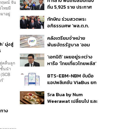
ก กลาง ฟันโกงสอบท้อง
350’ เสริมความมั่นคง
กฤษณ์ จัน
ถิ่น 5,925 ราย ประกาศ
ชายแดน
จไทยมี
บัญชีใหม่ 7 ส.ค. ส่วน 97
มาอยู่
ทักษิณ ร่วมสวดพระ
ราย รอ ป.ป.ช. ขีดเส้นแล้ว
อภิธรรมศพ ‘พล.ต.ท.
เสร็จ 31 ส.ค.
ผ่อน’ บิดา ‘พักตร์พิไล ทวี
คลังเตรียมจำหน่าย
สิน’ สิริอายุ 103 ปี แกนนำ
มุ่งสู่
พันธบัตรรัฐบาล ‘ออม
เพื่อไทย-บุคคลหลาก
8
พลัส’ รอบถัดไป เร็วสุด 4
วงการร่วมอาลัย
‘เอกนิติ’ เผยอยู่ระหว่าง
ก.ย.นี้ อาจเพิ่มสัดส่วนการ
่คลื่นลูก
หารือ ‘ไทยเที่ยวไทยพลัส’
ขายแบบ Small Lot First
 ชั้นนำ
มีสิทธิใช้งบจากเงินกู้ 4
มากขึ้น
ด (SCB
BTS-EBM-NBM จับมือ
แสนล้าน มั่นใจงบต่อ ‘ไทย
ร์’
แอปพลิเคชัน ViaBus ยก
ช่วยไทย พลัส’ เฟส 2 มี
ระดับการติดตามตำแหน่ง
เพียงพอ
Sra Bua by Num
รถไฟฟ้า 3 สายแบบเรียล
Weerawat เปลี่ยนไป และ
ไทม์
นี่คือเหตุผลที่เราควรกลับ
งทาง
ไปอีกครั้ง