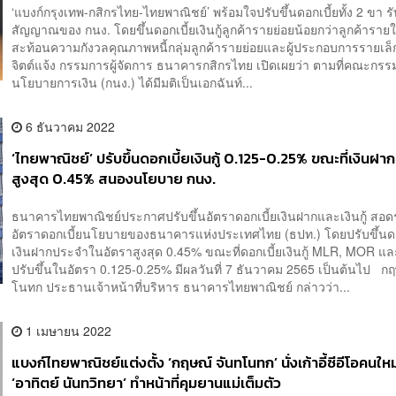
‘แบงก์กรุงเทพ-กสิกรไทย-ไทยพาณิชย์’ พร้อมใจปรับขึ้นดอกเบี้ยทั้ง 2 ขา ร
สัญญาณของ กนง. โดยขึ้นดอกเบี้ยเงินกู้ลูกค้ารายย่อยน้อยกว่าลูกค้าราย
สะท้อนความกังวลคุณภาพหนี้กลุ่มลูกค้ารายย่อยและผู้ประกอบการรายเ
จิตต์แจ้ง กรรมการผู้จัดการ ธนาคารกสิกรไทย เปิดเผยว่า ตามที่คณะกร
นโยบายการเงิน (กนง.) ได้มีมติเป็นเอกฉันท์...
6 ธันวาคม 2022
‘ไทยพาณิชย์’ ปรับขึ้นดอกเบี้ยเงินกู้ 0.125-0.25% ขณะที่เงินฝาก
สูงสุด 0.45% สนองนโยบาย กนง.
ธนาคารไทยพาณิชย์ประกาศปรับขึ้นอัตราดอกเบี้ยเงินฝากและเงินกู้ สอดร
อัตราดอกเบี้ยนโยบายของธนาคารแห่งประเทศไทย (ธปท.) โดยปรับขึ้นดอ
เงินฝากประจำในอัตราสูงสุด 0.45% ขณะที่ดอกเบี้ยเงินกู้ MLR, MOR 
ปรับขึ้นในอัตรา 0.125-0.25% มีผลวันที่ 7 ธันวาคม 2565 เป็นต้นไป กฤ
โนทก ประธานเจ้าหน้าที่บริหาร ธนาคารไทยพาณิชย์ กล่าวว่า...
1 เมษายน 2022
แบงก์ไทยพาณิชย์แต่งตั้ง ‘กฤษณ์ จันทโนทก’ นั่งเก้าอี้ซีอีโอคนใหม
‘อาทิตย์ นันทวิทยา’ ทำหน้าที่คุมยานแม่เต็มตัว