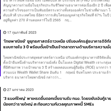
ธนาคารไทยพาณิชย์ และ เอฟดับบลิวดี ประกันชีวิต (FWD ประเทศไทย)
สัญญาความร่วมมือในธุรกิจประกันชีวิตผ่านธนาคารต่อเนื่องอีก 2 ปี เพื่อ
ความสำเร็จของการเป็นพันธมิตรระหว่างทั้งสององค์กรในช่วงที่ผ่านมา 
ดับบลิวดี ประเทศไทย มีอัตราการเติบโตของมูลค่าธุรกิจใหม่ที่ 67% ในปี
อยู่ที่มูลค่า 270 ล้านดอลลาร์ในปี 2565 กฤ...
17 กุมภาพันธ์ 2023
‘ไทยพาณิชย์’ ชูยุทธศาสตร์ดาวเหนือ ปรับองค์กรสู่ธนาคารดิจิทัล
แบบภายใน 3 ปี พร้อมตั้งเป้าเป็นเจ้าตลาดทางด้านบริหารความมั่งค
ไทยพาณิชย์ประกาศยุทธศาสตร์ดาวเหนือ ปรับองค์กรสู่ธนาคารดิจิทัลเต็
ตั้งเป้ายืนหนึ่งด้านบริหารความมั่งคั่ง ปั้นโมเดล Digital Wealth เจาะกลุ่ม
ที่มีศักยภาพ วางเป้าหมาย 3 ปี สร้างผลตอบแทนผู้ถือหุ้น (ROE) มากกว่า 
ส่วนแบ่ง Wealth Wallet Share อันดับ 1 กฤษณ์ จันทโนทก ประธานเจ้าห
บริหาร ธนาคารไทยพาณิชย์ กล่าวว่า...
27 มกราคม 2023
‘3 แบงก์ใหญ่’ พาเหรดขึ้นดอกเบี้ยขานรับ กนง. โดยขยับเงินกู้รา
น้อยกว่ารายใหญ่ สะท้อนความกังวลคุณภาพหนี้ SMEs