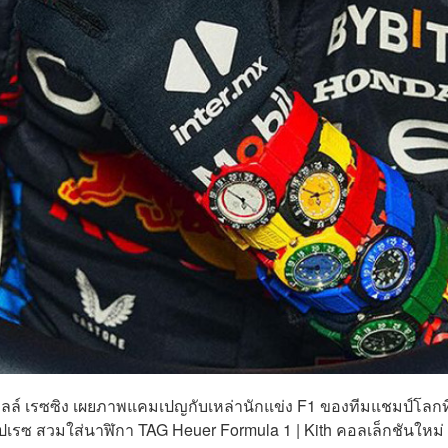
บูลล์ เรซซิง เผยภาพแคมเปญกับเหล่านักแข่ง F1 ของทีมแชมป์โลก
เปเรซ สวมใส่นาฬิกา TAG Heuer Formula 1 | Kith คอลเล็กชันใหม่