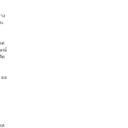
ทาง
ละ
แต่
กษณ์
ตัด
ล ออ
ยล