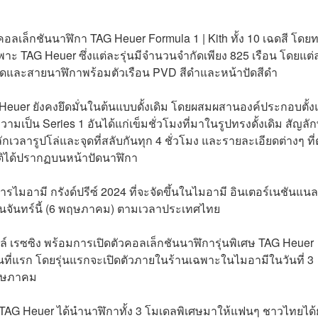
ลเล็กชันนาฬิกา TAG Heuer Formula 1 | Kith ทั้ง 10 เฉดสี โดย
าะ TAG Heuer ซึ่งแต่ละรุ่นมีจำนวนจำกัดเพียง 825 เรือน โดยแต่
ปัดและสายนาฬิกาพร้อมตัวเรือน PVD สีดำและหน้าปัดสีดำ
 Heuer ยังคงยึดมั่นในต้นแบบดั้งเดิม โดยผสมผสานองค์ประกอบตั้ง
วามเป็น Series 1 อันได้แก่เข็มชั่วโมงที่มาในรูปทรงดั้งเดิม สัญลั
กเวลารูปโล่และจุดที่สลับกันทุก 4 ชั่วโมง และรายละเอียดต่างๆ ที่
ยรติได้ปรากฏบนหน้าปัดนาฬิกา
รไมอามี กรังด์ปรีซ์ 2024 ที่จะจัดขึ้นในไมอามี อินเตอร์เนชันแน
วันจันทร์นี้ (6 พฤษภาคม) ตามเวลาประเทศไทย
ล์ เรซซิง พร้อมการเปิดตัวคอลเล็กชันนาฬิการุ่นพิเศษ TAG Heuer
็นที่แรก โดยรุ่นแรกจะเปิดตัวภายในร้านเฉพาะในไมอามีในวันที่ 3
พฤษภาคม
AG Heuer ได้นำนาฬิกาทั้ง 3 โมเดลพิเศษมาให้แฟนๆ ชาวไทยได้