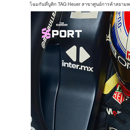
โฉมกันที่บูติก TAG Heuer สาขาศูนย์การค้าสยาม