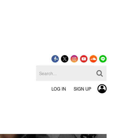
LOG IN
SIGN UP