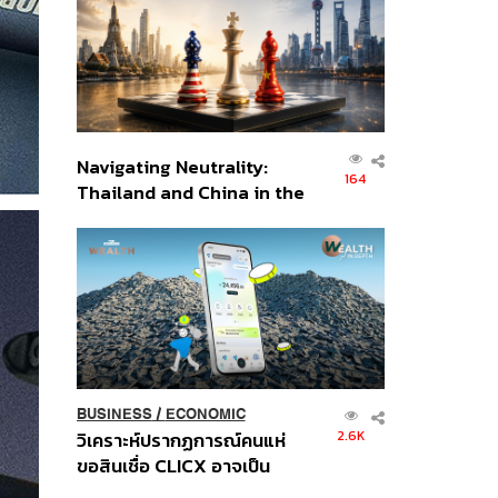
อินโดนีเซีย
Navigating Neutrality:
164
Thailand and China in the
Age of a New Global
Order
BUSINESS
/
ECONOMIC
2.6K
วิเคราะห์ปรากฏการณ์คนแห่
ขอสินเชื่อ CLICX อาจเป็น
เพียงยอดภูเขาน้ำแข็ง ของ