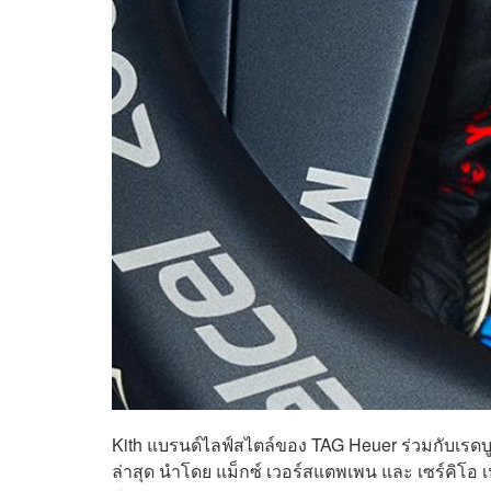
Kith แบรนด์ไลฟ์สไตล์ของ TAG Heuer ร่วมกับเรด
ล่าสุด นำโดย แม็กซ์ เวอร์สแตพเพน และ เซร์คิโอ 