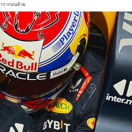
พารากอนด้วย