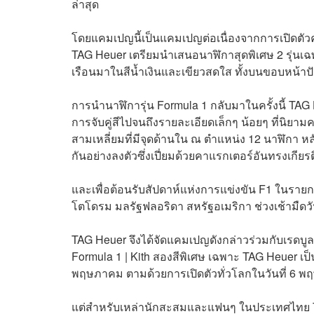
ล่าสุด
โดยแคมเปญนี้เป็นแคมเปญต่อเนื่องจากการเปิดตัวคอ
TAG Heuer เตรียมนำเสนอนาฬิกาสุดพิเศษ 2 รุ่นเฉพ
เรือนมาในสีน้ำเงินและเขียวสดใส ทั้งบนขอบหน้า
การนำนาฬิการุ่น Formula 1 กลับมาในครั้งนี้ TAG
การจับคู่สีไปจนถึงรายละเอียดเล็กๆ น้อยๆ ที่นิยามค
สามเหลี่ยมที่มีจุดด้านใน ณ ตำแหน่ง 12 นาฬิกา หลั
กันอย่างลงตัวซึ่งเปี่ยมด้วยคาแรกเตอร์อันทรงเกี
และเพื่อต้อนรับสัปดาห์แห่งการแข่งขัน F1 ในรายกา
โตโดรม มลรัฐฟลอริดา สหรัฐอเมริกา ช่วงเช้ามืด
TAG Heuer จึงได้จัดแคมเปญดังกล่าวร่วมกับเรดบูล
Formula 1 | Kith สองสีพิเศษ เฉพาะ TAG Heuer เป
พฤษภาคม ตามด้วยการเปิดตัวทั่วโลกในวันที่ 6 
แต่สำหรับเหล่านักสะสมและแฟนๆ ในประเทศไทย T