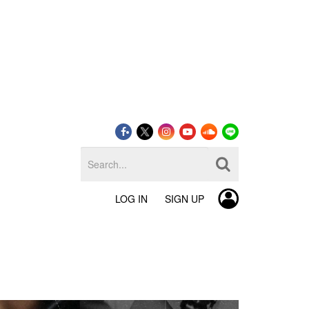
LOG IN
SIGN UP