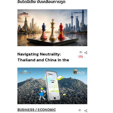
อินโดนีเซีย ขับเคลื่อนการทูต
เศรษฐกิจเชิงรุก ประกาศหุ้น
ส่วนยุทธศาสตร์ไทย –
อินโดนีเซีย
Navigating Neutrality:
175
Thailand and China in the
Age of a New Global
Order
BUSINESS
/
ECONOMIC