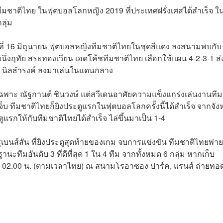
ทีมชาติไทย ในฟุตบอลโลกหญิง 2019 ที่ประเทศฝรั่งเศสได้สำเร็จ ใ
ลุ่ม
ันที่ 16 มิถุนายน ฟุตบอลหญิงทีมชาติไทยในชุดสีแดง ลงสนามพบกับ
้ชหนึ่งฤทัย สระทองเวียน เฮดโค้ชทีมชาติไทย เลือกใช้แผน 4-2-3-1 ส่
วดี นิลธำรงค์ ลงมาเล่นในแดนกลาง
ยเฉพาะ ณัฐกานต์ ชินวงษ์ แต่สวีเดนอาศัยความแข็งแกร่งเล่นงานทีม
บ ทีมชาติไทยก็ยิงประตูแรกในฟุตบอลโลกครั้งนี้ได้สำเร็จ จากจัง
ูแรกให้กับทีมชาติไทยได้สำเร็จ ไล่ขึ้นมาเป็น 1-4
เบนส์สัน ที่ยิงประตูสุดท้ายของเกม จบการแข่งขัน ทีมชาติไทยพ่าย
ทีมอันดับ 3 ที่ดีที่สุด​ 1​ ใน​ 4​ ทีม จากทั้งหมด​ 6​ กลุ่ม หากเก็บ
เวลา 02.00 น. (ตามเวลาไทย) ณ สนามโรอาซอง ปาร์ค, แรนส์ ถ่ายท