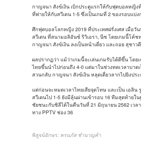
กาญจนา สังข์เงิน เบิกประตูแรกให้กับฟุตบอลหญิง
ที่พ่ายให้กับสวีเดน 1-5 ซึ่งเป็นเกมที่ 2 ของรอบแบ่งก
ศึกฟุตบอลโลกหญิง 2019 ที่ประเทศฝรั่งเศส เมื่อว
สวีเดน ที่สนามอลิอันซ์ ริวิเอรา, นีซ โดยเกมนี้โค
กาญจนา สังข์เงิน ลงเป็นหน้าเดี่ยว และถอย สุชา
ผลปรากฏว่า แม้ว่าเกมนี้จะเล่นเกมรับได้ดีขึ้น โด
ไทยขึ้นนำไปก่อนถึง 4-0 แต่มาในช่วงทดเวลาบาดเจ็
สวนกลับ กาญจนา สังข์เงิน หลุดเดี่ยวลากไปยิงประต
แต่ก่อนจะหมดเวลาไทยเสียจุดโทษ และเป็น เอลิน รู
สวีเดนไป 1-5 ยังมีลุ้นผ่านเข้ารอบ 16 ทีมสุดท้ายในฐานะ
ชัยชนะกับชิลีได้ในคืนวันที่ 21 มิถุนายน 2562 
ทาง PPTV ช่อง 36
พิสูจน์อักษร:
พรนภัส ชำนาญค้า