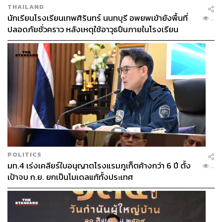
THAILAND
นักเรียนโรงเรียนเทพศิรินทร์ นนทบุรี อพยพเข้ายังพื้นที่
...
ปลอดภัยชั่วคราว หลังเหตุใช้อาวุธปืนภายในโรงเรียน
คลี่คลาย
POLITICS
มท.4 เร่งเคลียร์ใบอนุญาตโรงแรมภูเก็ตค้างกว่า 6 ปี ตั้ง
...
เป้าจบ ก.ย. ยกเป็นโมเดลแก้ทั้งประเทศ