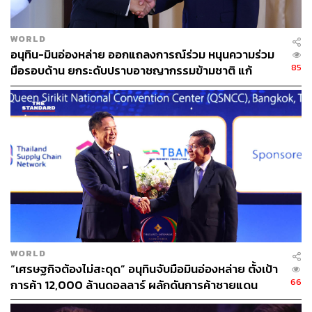
รถยนต์ไฟฟ้า - Electric Vehicle
MG
อุตสาหกรรมยานยนต์ไฟฟ้า (EV)
สุโรจน์ แสงสนิท
WORLD
อนุทิน-มินอ่องหล่าย ออกแถลงการณ์ร่วม หนุนความร่วม
85
มือรอบด้าน ยกระดับปราบอาชญากรรมข้ามชาติ แก้
ปัญหาหมอกควัน-มลพิษทางน้ำ
158
ABOUT THE AUTHOR
เสาวลักษณ์ เขตสูงเนิน
Content Creator THE STANDARD WEALTH
WORLD
“เศรษฐกิจต้องไม่สะดุด” อนุทินจับมือมินอ่องหล่าย ตั้งเป้า
66
การค้า 12,000 ล้านดอลลาร์ ผลักดันการค้าชายแดน