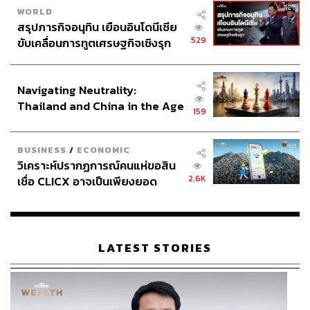
WORLD
สรุปภารกิจอนุทิน เยือนอินโดนีเซีย
529
ขับเคลื่อนการทูตเศรษฐกิจเชิงรุก
ประกาศหุ้นส่วนยุทธศาสตร์ไทย –
อินโดนีเซีย
Navigating Neutrality:
Thailand and China in the Age
159
of a New Global Order
BUSINESS
/
ECONOMIC
วิเคราะห์ปรากฏการณ์คนแห่ขอสิน
2.6K
เชื่อ CLICX อาจเป็นเพียงยอด
ภูเขาน้ำแข็ง ของปัญหาหนี้ครัว
เรือนไทยที่ถูกซุกไว้
LATEST STORIES