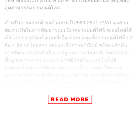
อุตสาหกรรมยานยนต์โลก
สำหรับวาระการดำรงตำแหน่งปี 2569-2571 EVAT มุ่งสาน
ต่อภารกิจในการพัฒนาระบบนิเวศยานยนต์ไฟฟ้าของไทยให้
เติบโตอย่างเข้มแข็งและยั่งยืน ครอบคลุมทั้งยานยนต์ไฟฟ้า 2
ล้อ 4 ล้อ รถโดยสาร และรถเพื่อการพาณิชย์ พร้อมผลักดัน
การพัฒนาเทคโนโลยี มาตรฐานความปลอดภัย โครงสร้าง
พื้นฐานการชาร์จ ระบบช่วยขับขี่อัจฉริยะ เทคโนโลยี
แบตเตอรี่ และการพัฒนาบุคลากร เพื่อยกระดับขีดความ
สามารถในการแข่งขันของประเทศไทย และผลักดันให้ไทย
ก้าวสู่การเป็นฐานการผลิตและส่งออกยานยนต์ไฟฟ้าชั้นนำ
ของภูมิภาคอาเซียน
READ MORE
ทั้งนี้ ความโดดเด่นของคณะกรรมการบริหารชุดใหม่นี้ คือ
การรวมผู้เชี่ยวชาญจากทุกภาคส่วน ทั้งผู้ผลิตยานยนต์ ผู้
ประกอบการชิ้นส่วน ภาคอุตสาหกรรม ภาครัฐ รัฐวิสาหกิจ
สถาบันการศึกษา และผู้เชี่ยวชาญด้านเทคโนโลยี เข้ามาร่วม
กำหนดทิศทางและขับเคลื่อนอุตสาหกรรม EV ไทยอย่างบู