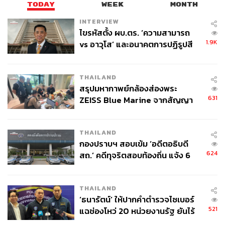
TODAY
WEEK
MONTH
INTERVIEW
ไขรหัสตั้ง ผบ.ตร. ‘ความสามารถ
1.9K
vs อาวุโส’ และอนาคตการปฏิรูปสี
กากี กับ พล.ต.อ. เอก อังสนานนท์
THAILAND
สรุปมหากาพย์กล้องส่องพระ
631
ZEISS Blue Marine จากสัญญา
ผลิต 8.3 ล้าน สู่ข้อพิพาท ‘มา
เวลล์ฯ’ ฟ้อง ‘โทน บางแค’ ผิดนัด
THAILAND
จ่ายหนี้-แอบระบุแบรนด์
กองปราบฯ สอบเข้ม ‘อดีตอธิบดี
624
สถ.’ คดีทุจริตสอบท้องถิ่น แจ้ง 6
ข้อหาหนัก จ่อชง ป.ป.ช. 12 ส.ค. นี้
THAILAND
‘ธนารัตน์’ ให้ปากคำตำรวจไซเบอร์
521
แฉช่องโหว่ 20 หน่วยงานรัฐ ยันไร้
นัยทางการเมือง