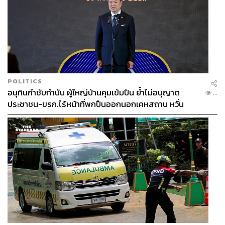
POLITICS
อนุทินกำชับกำนัน ผู้ใหญ่บ้านคุมเข้มปืน ย้ำไม่อนุญาต
...
ประชาชน-ขรก.ไร้หน้าที่พกปืนออกนอกเคหสถาน หวั่น
พฤติกรรมลอกเลียนแบบ จ่อลงพื้นที่เกิดเหตุ