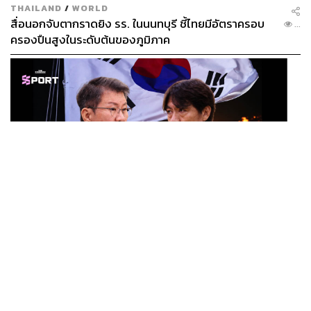
THAILAND
/
WORLD
สื่อนอกจับตากราดยิง รร. ในนนทบุรี ชี้ไทยมีอัตราครอบ
...
ครองปืนสูงในระดับต้นของภูมิภาค
SPORT
ตกรอบบอลโลก ตำรวจบุก KFA แฉแผลเก่า 15 ปี เกิดอะไร
...
ขึ้นกับฟุตบอลเกาหลีใต้?