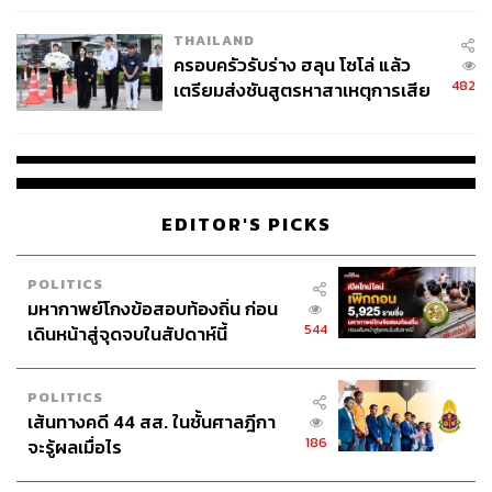
THAILAND
ครอบครัวรับร่าง ฮลุน โซโล่ แล้ว
482
เตรียมส่งชันสูตรหาสาเหตุการเสีย
ชีวิต
EDITOR'S PICKS
POLITICS
มหากาพย์โกงข้อสอบท้องถิ่น ก่อน
544
เดินหน้าสู่จุดจบในสัปดาห์นี้
POLITICS
เส้นทางคดี 44 สส. ในชั้นศาลฎีกา
186
จะรู้ผลเมื่อไร