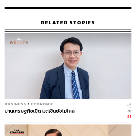
สุโรจน์ แสงสนิท นายกสมาคมยานยนต์ไฟฟ้าไทย กล่าวว่า
การทำงานในวาระที่ 2 นี้ยังคงยึดมั่นในเป้าหมายเดิม คือการ
RELATED STORIES
ทำงานเพื่อประเทศ เพื่อให้อุตสาหกรรมยานยนต์ไฟฟ้าไทย
เติบโตอย่างมีเสถียรภาพ แข่งขันได้ และเกิดประโยชน์ต่อทุก
ภาคส่วน
“EVAT จะทำหน้าที่เป็นเวทีกลางในการเชื่อมโยงภาครัฐ ภาค
เอกชน ภาคการศึกษา และภาคอุตสาหกรรม เพื่อผลักดัน
มาตรฐาน เทคโนโลยี การผลิต การพัฒนาชิ้นส่วน
โครงสร้างพื้นฐาน และบุคลากรไทยให้พร้อมรองรับการ
เปลี่ยนผ่านของอุตสาหกรรมยานยนต์โลก พร้อมดึงดูดการ
ลงทุนและการถ่ายทอดเทคโนโลยีใหม่เข้าสู่ประเทศไทย
อย่างต่อเนื่อง”
BUSINESS
/
ECONOMIC
ม่านเศรษฐกิจเปิด แต่เงินยังไม่ไหล
ทั้งนี้ คณะกรรมการบริหารสมาคมยานยนต์ไฟฟ้า ไทยชุด
23
ใหม่อยู่ระหว่างจัดทำกรอบนโยบายและแผนการดำเนินงาน
สำหรับวาระปี 2569-2571 โดยมีกำหนดแถลงวิสัยทัศน์