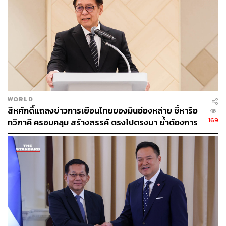
ทิศทางการดำเนินงาน และนโยบายสำคัญของสมาคมฯ
อย่างเป็นทางการในช่วงเดือนสิงหาคม 2569
สำหรับ สุโรจน์ แสงสนิท ปัจจุบันดำรงตำแหน่งรองประธาน
กรรมการบริหาร บริษัท เอสเอไอซี มอเตอร์-ซีพี จำกัด ซึ่ง
ดูแลแบรนด์เอ็มจี (MG) ในประเทศไทย โดยมีประสบการณ์
และความเชี่ยวชาญในอุตสาหกรรมยานยนต์ไทยมายาวนาน
และมีบทบาทสำคัญในการผลักดันนโยบายสนับสนุน
WORLD
อุตสาหกรรมยานยนต์ไฟฟ้า (EV) โดยทำงานร่วมกับทั้งฝั่งผู้
สีหศักดิ์แถลงข่าวการเยือนไทยของมินอ่องหล่าย ชี้หารือ
ประกอบการและผู้บริโภค
169
ทวิภาคี ครอบคลุม สร้างสรรค์ ตรงไปตรงมา ย้ำต้องการ
ให้เมียนมากลับสู่อาเซียน
สามารถติดตาม THE STANDARD WEALTH
ผ่านแอปพลิเคชันต่างๆ ที่คุณสะดวกหรือใช้งานอยู่แล้วได้เลย
TAGS:
Asean
สมาคมยานยนต์ไฟฟ้าไทย