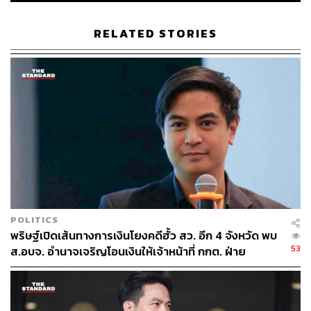
เมื่อผู้สื่อข่าวถามว่า ที่บอกว่าแค่ศึกษาจะเกิดขึ้นจริงหรือไม่
RELATED STORIES
สุรศักดิ์ กล่าวว่า ขณะนี้เป็นการรับฟังความคิดเห็นจากหน่วย
งานต่าง ๆ เพื่อนำกลับไปพิจารณาหลักการ โดยจะพิจารณา
ว่าเห็นด้วยหรือไม่กับการจัดเก็บ ราคาเท่าใดจึงเหมาะสม
ระยะเวลาที่จัดเก็บควรเป็นช่วงใด และบุคคลใดบ้างที่ควรได้
รับการยกเว้น ซึ่งกระทรวงการคลังและรัฐบาลจะต้องนำไป
รวบรวมข้อมูลเพื่อศึกษาต่อไป
TAGS:
นักท่องเที่ยวไทย
กระทรวงการคลัง
การท่องเที่ยวในประเทศไทย
นักท่องเที่ยว
กระทรวงการท่องเที่ยวและกีฬา
คณะรัฐมนตรี
พรรคภูมิใจไทย
เราเที่ยวด้วยกัน
ATTA
การกระตุ้นเศรษฐกิจ
สุรศักดิ์ พันธ์เจริญวรกุล
POLITICS
พริษฐ์เปิดเส้นทางการเงินโยงคดีฮั้ว สว. อีก 4 จังหวัด พบ
53
ส.อบจ. อำนาจเจริญโอนเงินให้เจ้าหน้าที่ กกต. ฝ่าย
สืบสวน