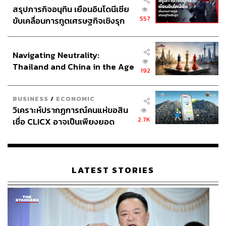
สรุปภารกิจอนุทิน เยือนอินโดนีเซีย
557
ขับเคลื่อนการทูตเศรษฐกิจเชิงรุก
ประกาศหุ้นส่วนยุทธศาสตร์ไทย –
อินโดนีเซีย
Navigating Neutrality:
Thailand and China in the Age
192
of a New Global Order
BUSINESS
/
ECONOMIC
วิเคราะห์ปรากฏการณ์คนแห่ขอสิน
2.7K
เชื่อ CLICX อาจเป็นเพียงยอด
ภูเขาน้ำแข็ง ของปัญหาหนี้ครัว
เรือนไทยที่ถูกซุกไว้
LATEST STORIES