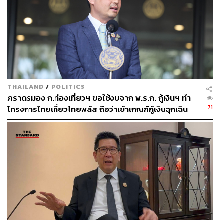
506
ABOUT THE AUTHOR
THE STANDARD TEAM
กองบรรณาธิการ THE STANDARD
THAILAND
/
POLITICS
ภราดรมอง ก.ท่องเที่ยวฯ ขอใช้งบจาก พ.ร.ก. กู้เงินฯ ทำ
71
โครงการไทยเที่ยวไทยพลัส ถือว่าเข้าเกณฑ์กู้เงินฉุกเฉิน