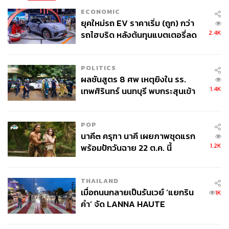
ECONOMIC
ยุคใหม่รถ EV ราคาเริ่ม (ถูก) กว่า
2.4K
รถไฮบริด หลังต้นทุนแบตเตอรี่ลด
ลง - จีนแห่บุกตลาดเกิดใหม่
POLITICS
ผลชันสูตร 8 ศพ เหตุยิงใน รร.
1.4K
เทพศิรินทร์ นนทบุรี พบกระสุนเข้า
จุดสำคัญ ‘ศีรษะ-หน้าอก’ ครูถูกยิง
4 นัด จากระยะไกล
POP
นาคี๓ ครุฑา นาคี เผยภาพชุดแรก
1.2K
พร้อมปักวันฉาย 22 ต.ค. นี้
THAILAND
เมื่อถนนกลายเป็นรันเวย์ ‘แยกริน
1K
คำ’ จัด LANNA HAUTE
COUTURE กลางสายฝน