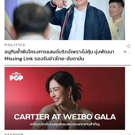
POLITICS
อนุทินย้ำพับโครงการแลนด์บริดจ์เพราะไม่คุ้ม มุ่งพัฒนา
...
Missing Link รองรับอ่าวไทย-อันดามัน
FASHION