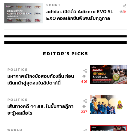
SPORT
adidas เปิดตัว Adizero EVO SL
1K
EXO คอลเล็กชันพิเศษรับฤดูกาล
College Football
EDITOR'S PICKS
POLITICS
มหากาพย์โกงข้อสอบท้องถิ่น ก่อน
601
เดินหน้าสู่จุดจบในสัปดาห์นี้
POLITICS
เส้นทางคดี 44 สส. ในชั้นศาลฎีกา
237
จะรู้ผลเมื่อไร
WORLD