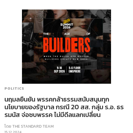
POLITICS
นฤมลยืนยัน พรรคกล้าธรรมสนับสนุนทุก
นโยบายของรัฐบาล กรณี 20 สส. กลุ่ม ร.อ. ธร
รมนัส จ่อซบพรรค ไม่มีดีลแลกเปลี่ยน
โดย
THE STANDARD TEAM
15.12.2024