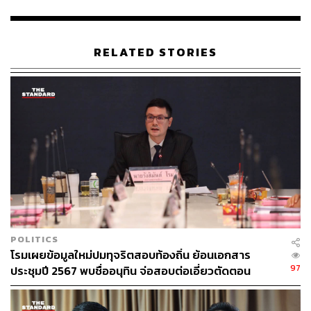
รัฐมนตรีว่าการกระทรวงการท่องเที่ยวและกีฬา ในฐานะ
เลขาธิการพรรคเพื่อไทย ได้ให้สัมภาษณ์เรื่องนี้ไปแล้ว และ
เชื่อว่าความสัมพันธ์ในพรรคร่วมรัฐบาลยังราบรื่นดี
RELATED STORIES
นฤมลยังชี้แจงกรณีที่ อัครา พรหมเผ่า รัฐมนตรีช่วยว่าการ
กระทรวงเกษตรและสหกรณ์ ลาการประชุมคณะรัฐมนตรีใน
วันดังกล่าวว่า ได้แจ้งลาป่วยเนื่องจากกระดูกหลังเคลื่อน จึง
ไม่สามารถเข้าประชุมได้ พร้อมยืนยันด้วยว่า กรณี 20 สส.
กลุ่ม ร.อ. ธรรมนัส ที่ถูกขับออกจากพรรคพลังประชารัฐ และ
เตรียมเข้ากับพรรคกล้าธรรมนั้นไม่มีดีลทางการเมืองแต่
อย่างใด ขณะเดียวกันกระทรวงเกษตรและสหกรณ์มีคณะ
ทำงานสอบสวนเกี่ยวกับการครอบครองที่ดินอยู่แล้ว หากจะ
ถูกหรือผิดอย่างไรขอให้ดำเนินการไปตามกฎหมาย แต่หาก
เรื่องใดที่เกินกว่าเอกสารสิทธิ์ก็ไม่เกี่ยวข้องกับกระทรวง
POLITICS
เกษตรและสหกรณ์ เป็นเรื่องของหน่วยงานอื่น
โรมเผยข้อมูลใหม่ปมทุจริตสอบท้องถิ่น ย้อนเอกสาร
97
ประชุมปี 2567 พบชื่ออนุทิน จ่อสอบต่อเอี่ยวตัดตอน
TAGS:
ธรรมนัส พรหมเผ่า
พรรคกล้าธรรม
ม.บูรพา หรือไม่
สมาชิกสภาผู้แทนราษฎร (สส.)
กระทรวงเกษตรและสหกรณ์
การเมืองไทย