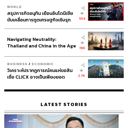
WORLD
สรุปภารกิจอนุทิน เยือนอินโดนีเซีย
554
ขับเคลื่อนการทูตเศรษฐกิจเชิงรุก
ประกาศหุ้นส่วนยุทธศาสตร์ไทย –
อินโดนีเซีย
Navigating Neutrality:
Thailand and China in the Age
190
of a New Global Order
BUSINESS
/
ECONOMIC
วิเคราะห์ปรากฏการณ์คนแห่ขอสิน
2.7K
เชื่อ CLICX อาจเป็นเพียงยอด
ภูเขาน้ำแข็ง ของปัญหาหนี้ครัว
เรือนไทยที่ถูกซุกไว้
LATEST STORIES