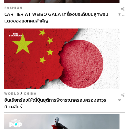
FASHION
CARTIER AT WEIBO GALA เครื่องประดับบนลุคพรม
...
แดงของแขกคนสำคัญ
WORLD
/
CHINA
จีนเรียกร้องให้ญี่ปุ่นยุติการพิจารณาครอบครองอาวุธ
...
นิวเคลียร์