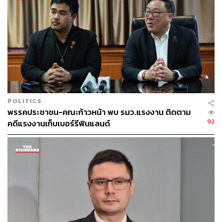
นฤมล ภิญโญสินวัฒน์
140
POLITICS
พรรคประชาชน-คณะก้าวหน้า พบ รมว.แรงงาน ติดตาม
92
คดีแรงงานเก็บเบอร์รีฟินแลนด์
ABOUT THE AUTHOR
THE STANDARD TEAM
กองบรรณาธิการ THE STANDARD