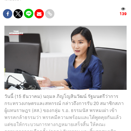
139
วันนี้ (15 ธันวาคม) นฤมล ภิญโญสินวัฒน์ รัฐมนตรีว่าการ
กระทรวงเกษตรและสหกรณ์ กล่าวถึงการรับ 20 สมาชิกสภา
ผู้แทนราษฎร (สส.) ของกลุ่ม ร.อ. ธรรมนัส พรหมเผ่า เข้า
พรรคกล้าธรรมว่า พรรคมีความพร้อมและได้พูดคุยกันแล้ว
แต่ขอให้กระบวนการทางกฎหมายเสร็จสิ้น ให้คณะ