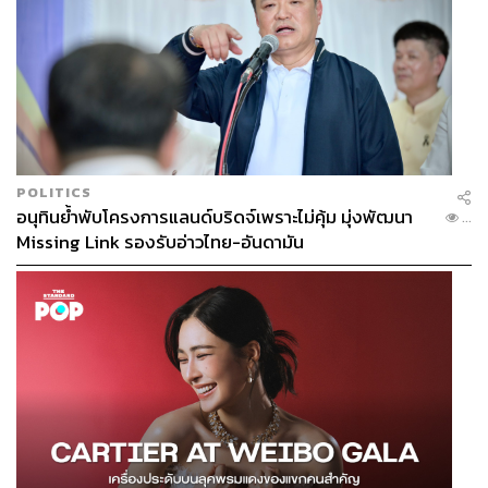
POLITICS
อนุทินย้ำพับโครงการแลนด์บริดจ์เพราะไม่คุ้ม มุ่งพัฒนา
...
Missing Link รองรับอ่าวไทย-อันดามัน