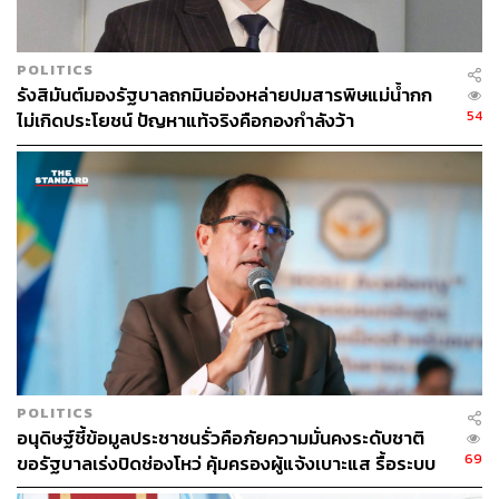
POLITICS
รังสิมันต์มองรัฐบาลถกมินอ่องหล่ายปมสารพิษแม่น้ำกก
54
ไม่เกิดประโยชน์ ปัญหาแท้จริงคือกองกำลังว้า
POLITICS
อนุดิษฐ์ชี้ข้อมูลประชาชนรั่วคือภัยความมั่นคงระดับชาติ
69
ขอรัฐบาลเร่งปิดช่องโหว่ คุ้มครองผู้แจ้งเบาะแส รื้อระบบ
ใช้งบไซเบอร์