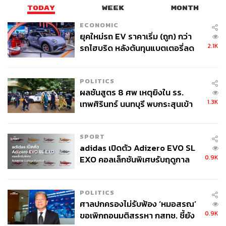
TODAY
WEEK
MONTH
ECONOMIC
ยุคใหม่รถ EV ราคาเริ่ม (ถูก) กว่า
2.1K
รถไฮบริด หลังต้นทุนแบตเตอรี่ลด
ลง - จีนแห่บุกตลาดเกิดใหม่
POLITICS
ผลชันสูตร 8 ศพ เหตุยิงใน รร.
1.3K
เทพศิรินทร์ นนทบุรี พบกระสุนเข้า
จุดสำคัญ ‘ศีรษะ-หน้าอก’ ครูถูกยิง
4 นัด จากระยะไกล
SPORT
adidas เปิดตัว Adizero EVO SL
0.9K
EXO คอลเล็กชันพิเศษรับฤดูกาล
College Football
POLITICS
ศาลปกครองไม่รับฟ้อง ‘หมอสรณ’
0.9K
ขอเพิกถอนมติสรรหา กสทช. ชี้ยัง