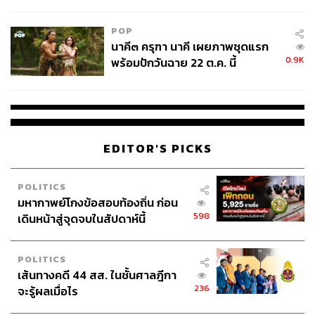
ไม่ใช่ผู้เดือดร้อนเสียหาย
POP
นาคี๓ ครุฑา นาคี เผยภาพชุดแรก
0.9K
พร้อมปักวันฉาย 22 ต.ค. นี้
EDITOR'S PICKS
POLITICS
มหากาพย์โกงข้อสอบท้องถิ่น ก่อน
598
เดินหน้าสู่จุดจบในสัปดาห์นี้
POLITICS
เส้นทางคดี 44 สส. ในชั้นศาลฎีกา
236
จะรู้ผลเมื่อไร