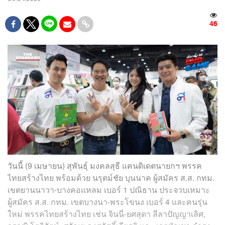
46
วันนี้ (9 เมษายน) สุพันธุ์ มงคลสุธี แคนดิเดตนายกฯ พรรค
ไทยสร้างไทย พร้อมด้วย นรุตม์ชัย บุนนาค ผู้สมัคร ส.ส. กทม.
เขตยานนาวา-บางคอแหลม เบอร์ 1 ปณิธาน ประจวบเหมาะ
ผู้สมัคร ส.ส. กทม. เขตบางนา-พระโขนง เบอร์ 4 และคนรุ่น
ใหม่ พรรคไทยสร้างไทย เช่น จินนี่-ยศสุดา ลีลาปัญญาเลิศ,