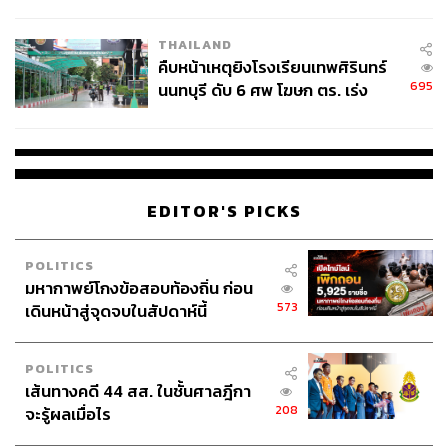
THAILAND
คืบหน้าเหตุยิงโรงเรียนเทพศิรินทร์
695
นนทบุรี ดับ 6 ศพ โฆษก ตร. เร่ง
สอบปมขโมยปืนปู่ก่อเหตุ
EDITOR'S PICKS
POLITICS
มหากาพย์โกงข้อสอบท้องถิ่น ก่อน
573
เดินหน้าสู่จุดจบในสัปดาห์นี้
POLITICS
เส้นทางคดี 44 สส. ในชั้นศาลฎีกา
208
จะรู้ผลเมื่อไร