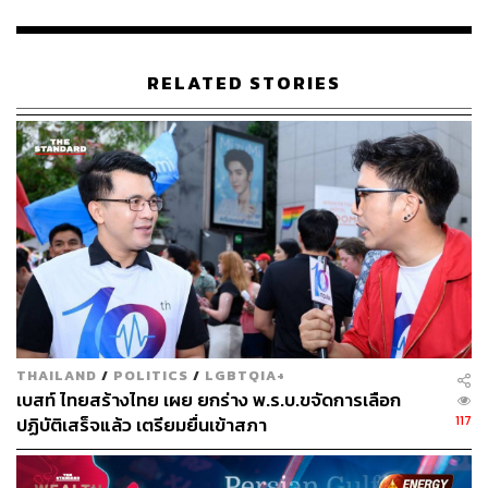
RELATED STORIES
46
ABOUT THE AUTHOR
THE STANDARD TEAM
กองบรรณาธิการ THE STANDARD
THAILAND
/
POLITICS
/
LGBTQIA+
เบสท์ ไทยสร้างไทย เผย ยกร่าง พ.ร.บ.ขจัดการเลือก
117
ปฏิบัติเสร็จแล้ว เตรียมยื่นเข้าสภา