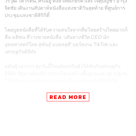
วรวุฒิ โตวิรัตน์,
ศรัณยู คงสวัสดิ์เกียรติ
และ เจตุบัญชา อำรุง
จิตชัย เดิน
งานสัปดาห์หนังสือแห่งชาติ
วันสุดท้าย ที่
ศูนย์การ
ประชุมแห่งชาติสิริกิติ์
โดยบูธหนังสือที่ได้รับความสนใจจากทีมไทยสร้างไทยมากก็
คือ มติชน ที่วางขายหนังสือ
‘เส้นทางชีวิต CEO นัก
ยุทธศาสตร์ไทย สุพันธุ์ มงคลสุธี’
บอร์ดเกม TikTok และ
เศรษฐกิจดิจิทัล
สุพันธุ์กล่าวว่า ทุกวันนี้ไทยต้องปรับตัวให้ทันกับเศรษฐกิจ
ดิจิทัล รัฐบาลต้องมีการวางโครงสร้างพื้นฐานและปูรากฐาน
ไว้ให้กับประชาชนสามารถเข้าถึงการทำธุรกิจดิจิทัลได้
สะดวก แต่ที่มีรัฐมนตรีท่านหนึ่งออกมาเคลมว่า รัฐบาลชุดนี้
ทำรากฐานไว้ดีแล้ว และมีคนที่รวยขึ้นมาในช่วงนี้คือพิมรี่
READ MORE
พาย สุพันธุ์มองว่าเป็นการที่เจ้าตัวสร้างตัวตนขึ้นมาโดยใช้
เทคโนโลยีให้เข้ากับจังหวะและสถานการณ์ รัฐบาลเป็นแค่
ส่วนหนึ่งในการเสริม แต่การเสริมนั้นรัฐบาลได้ทำอย่าง
จริงจังหรือเปล่า? หรือได้แต่ดูและปล่อยให้ทุกคนช่วยตัวเอง
แต่วันนี้เราต้องช่วยกันให้รอดจากภาวะเศรษฐกิจที่ไม่ดี