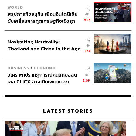
WORLD
สรุปภารกิจอนุทิน เยือนอินโดนีเซีย
543
ขับเคลื่อนการทูตเศรษฐกิจเชิงรุก
ประกาศหุ้นส่วนยุทธศาสตร์ไทย –
อินโดนีเซีย
Navigating Neutrality:
Thailand and China in the Age
174
of a New Global Order
BUSINESS
/
ECONOMIC
วิเคราะห์ปรากฏการณ์คนแห่ขอสิน
2.6K
เชื่อ CLICX อาจเป็นเพียงยอด
ภูเขาน้ำแข็ง ของปัญหาหนี้ครัว
เรือนไทยที่ถูกซุกไว้
LATEST STORIES