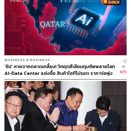
BUSINESS
/
BUSINESS
‘ชิป’ หายจากตลาดเกลี้ยง! วิกฤตฮีเลียมทุบซัพพลายโลก
875
AI-Data Center แย่งซื้อ สินค้าไอทีไม่รอด ราคาจ่อพุ่ง