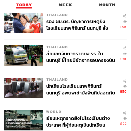
TODAY
WEEK
MONTH
THAILAND
รอง ผบ.ตร. บัญชาการเหตุยิง
1.5K
โรงเรียนเทพศิรินทร์ นนทบุรี สั่ง
ค้นหา 2 รอบยืนยันไร้คนติดค้าง พบ
ศพปู่-ย่าที่บ้านพักผู้ก่อเหตุ
THAILAND
สื่อนอกจับตากราดยิง รร. ใน
1.3K
นนทบุรี ชี้ไทยมีอัตราครอบครองปืน
สูงในระดับต้นของภูมิภาค
THAILAND
นักเรียนโรงเรียนเทพศิรินทร์
850
นนทบุรี อพยพเข้ายังพื้นที่ปลอดภัย
ชั่วคราว หลังเหตุใช้อาวุธปืนภายใน
โรงเรียนคลี่คลาย
WORLD
ย้อนเหตุกราดยิงในโรงเรียนต่าง
822
ประเทศ ที่ผู้ก่อเหตุเป็นนักเรียน