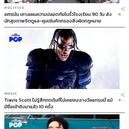
POLITICS
ยศชนัน เคาะแผนความปลอดภัยในรั้วโรงเรียน 90 วัน ส่ง
...
นักสุขภาพจิตดูแล-คุมเข้มคัดกรองสิ่งผิดกฎหมาย
MUSIC
Travis Scott ไม่รู้สึกกดดันที่ไม่เคยชนะรางวัลแกรมมี่ แม้
...
มีชื่อเข้าชิงมาแล้ว 10 ครั้ง