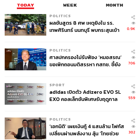
TODAY
WEEK
MONTH
POLITICS
ผลชันสูตร 8 ศพ เหตุยิงใน รร.
0.9K
เทพศิรินทร์ นนทบุรี พบกระสุนเข้า
จุดสำคัญ ‘ศีรษะ-หน้าอก’ ครูถูกยิง
4 นัด จากระยะไกล
POLITICS
ศาลปกครองไม่รับฟ้อง ‘หมอสรณ’
706
ขอเพิกถอนมติสรรหา กสทช. ชี้ยัง
ไม่ใช่ผู้เดือดร้อนเสียหาย
SPORT
adidas เปิดตัว Adizero EVO SL
559
EXO คอลเล็กชันพิเศษรับฤดูกาล
College Football
POLITICS
‘เอกนิติ’ เผยเงินกู้ 4 แสนล้าน โฟกัส
302
เปลี่ยนผ่านพลังงาน ลุ้น ‘ไทยช่วย