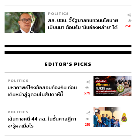
ไทยพลัส’ เฟส 2 รอประเมินความ
เหมาะสม
POLITICS
สส. ปชน. จี้รัฐบาลทบทวนนโยบาย
250
เมียนมา ต้อนรับ ‘มินอ่องหล่าย’ ได้
แค่สัญญาว่างเปล่า
EDITOR'S PICKS
POLITICS
มหากาพย์โกงข้อสอบท้องถิ่น ก่อน
579
เดินหน้าสู่จุดจบในสัปดาห์นี้
POLITICS
เส้นทางคดี 44 สส. ในชั้นศาลฎีกา
218
จะรู้ผลเมื่อไร