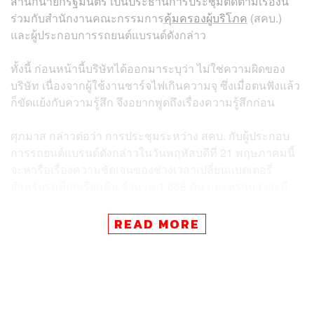
สำนักนายกรัฐมนตรี เป็นประธานการประชุมติดตามเรื่องนี้
ร่วมกับสำนักงานคณะกรรมการ
คุ้มครองผู้บริโภค
(สคบ.)
และผู้ประกอบการรถยนต์แบรนด์ดังกล่าว
ทั้งนี้ ก่อนหน้านี้บริษัทได้ออกมาระบุว่า ไม่ใช่ความผิดของ
บริษัท เนื่องจากผู้ใช้งานชาร์จไฟเกินความจุ ซึ่งเมื่อตนฟังแล้ว
ก็ขัดแย้งกับความรู้สึก จึงอยากพูดถึงเรื่องความรู้สึกก่อน
ศุภมาส กล่าวต่อว่า การประชุมระหว่าง สคบ. กับผู้ประกอบ
การรถยนต์แบรนด์ดังกล่าวในวันพฤหัสบดีที่ 21 พฤษภาคมนี้
จะหารือเรื่องความชัดเจนของช่วงเวลาเปลี่ยนแบตเตอรี่
สำหรับรถที่ถูกเรียกคืน จำนวน 1,668 คัน และทราบว่าจะมี
การนำเข้าแบตเตอรี่กว่า 800 ลูก ในช่วงเดือนหน้า
READ MORE
นอกจากนี้ จะหารือเรื่องการเยียวยาผู้ใช้งานที่ไม่มีรถใช้
ระหว่างรถถูกเรียกคืน และสุดท้ายต้องชี้แจงสาเหตุของการ
เกิดเพลิงไหม้ให้ได้ ซึ่งก่อนหน้านี้บริษัทได้ชี้แจงว่า ผู้ใช้รถ
ชาร์จเกิน 70% แต่ในความเป็นจริงรถสามารถชาร์จได้ถึง
100% ซึ่งเป็นเรื่องที่ทุกคนทราบดีอยู่แล้ว