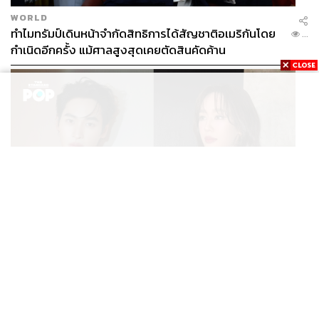
WORLD
ทำไมทรัมป์เดินหน้าจำกัดสิทธิการได้สัญชาติอเมริกันโดย
...
กำเนิดอีกครั้ง แม้ศาลสูงสุดเคยตัดสินคัดค้าน
ENTERTAINMENT
เก้า นพเก้า และ พาย รินรดา เตรียมร่วมงานกันใน ‘รสกาล
...
Enchanted Taste In Time’