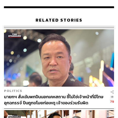
แบตเตอรี่รถยนต์ไฟฟ้า
ศุภมาส อิศรภักดี
Volvo EX30
Volvo
รถยนต์ไฟฟ้า - Electric Vehicle
สำนักนายกรัฐมนตรี
ทำเนียบรัฐบาล
สคบ.
RELATED STORIES
235
ABOUT THE AUTHOR
THE STANDARD TEAM
POLITICS
กองบรรณาธิการ THE STANDARD
นายกฯ สั่งเข้มพกปืนนอกเคหสถาน ชี้ไม่ใช่เจ้าหน้าที่มีโทษ
79
อุกฉกรรจ์ ปืนถูกขโมยก่อเหตุ เจ้าของร่วมรับผิด