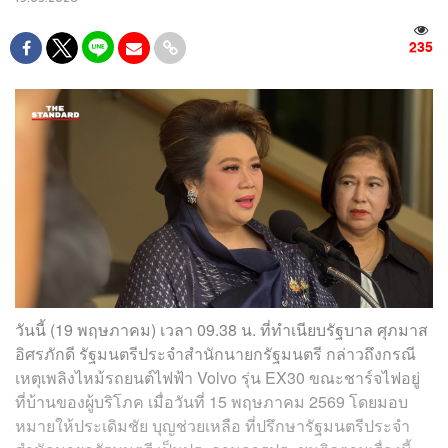
235
วันนี้ (19 พฤษภาคม) เวลา 09.38 น. ที่ทำเนียบรัฐบาล ศุภมาส
อิศรภักดี รัฐมนตรีประจำสำนักนายกรัฐมนตรี กล่าวถึงกรณี
เหตุเพลิงไหม้รถยนต์ไฟฟ้า Volvo รุ่น EX30 ขณะชาร์จไฟอยู่
ที่บ้านของผู้บริโภค เมื่อวันที่ 15 พฤษภาคม 2569 โดยมอบ
หมายให้ประเดิมชัย บุญช่วยเหลือ ที่ปรึกษารัฐมนตรีประจำ