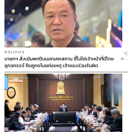
POLITICS
นายกฯ สั่งเข้มพกปืนนอกเคหสถาน ชี้ไม่ใช่เจ้าหน้าที่มีโทษ
...
อุกฉกรรจ์ ปืนถูกขโมยก่อเหตุ เจ้าของร่วมรับผิด