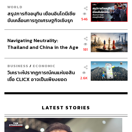
WORLD
สรุปภารกิจอนุทิน เยือนอินโดนีเซีย
546
ขับเคลื่อนการทูตเศรษฐกิจเชิงรุก
ประกาศหุ้นส่วนยุทธศาสตร์ไทย –
อินโดนีเซีย
Navigating Neutrality:
Thailand and China in the Age
181
of a New Global Order
BUSINESS
/
ECONOMIC
วิเคราะห์ปรากฏการณ์คนแห่ขอสิน
2.6K
เชื่อ CLICX อาจเป็นเพียงยอด
ภูเขาน้ำแข็ง ของปัญหาหนี้ครัว
เรือนไทยที่ถูกซุกไว้
LATEST STORIES