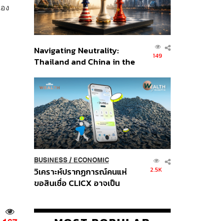
เอง
Navigating Neutrality:
149
Thailand and China in the
Age of a New Global
Order
BUSINESS
/
ECONOMIC
2.5K
วิเคราะห์ปรากฏการณ์คนแห่
ขอสินเชื่อ CLICX อาจเป็น
เพียงยอดภูเขาน้ำแข็ง ของ
ปัญหาหนี้ครัวเรือนไทยที่ถูกซุก
ไว้