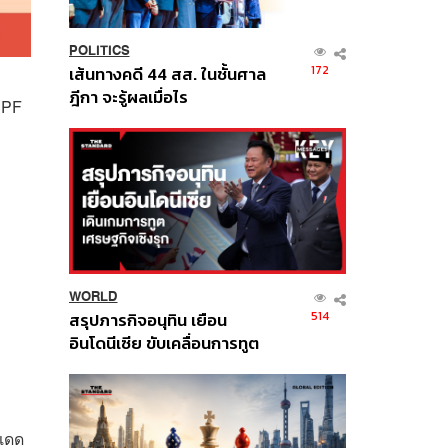
POLITICS
172
เส้นทางคดี 44 สส. ในชั้นศาล
ฎีกา จะรู้ผลเมื่อไร
SPF
WORLD
514
สรุปภารกิจอนุทิน เยือน
อินโดนีเซีย ขับเคลื่อนการทูต
เศรษฐกิจเชิงรุก ประกาศหุ้น
ส่วนยุทธศาสตร์ไทย –
อินโดนีเซีย
งแดด