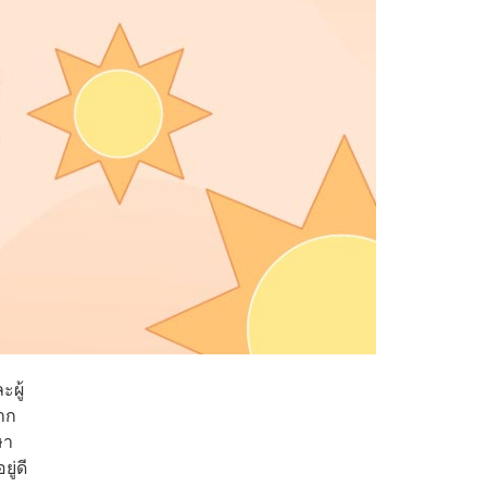
ะผู้
าก
ษา
ู่ดี