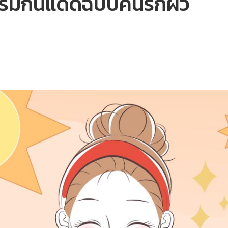
ีมกันแดดฉบับคนรักผิว