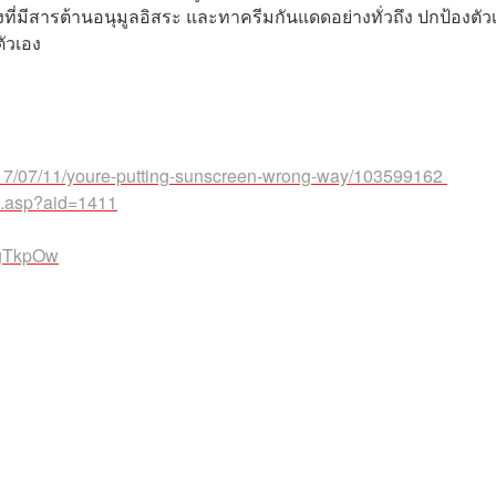
งที่มีสารต้านอนุมูลอิสระ และทาครีมกันแดดอย่างทั่วถึง ปกป้องตัว
งตัวเอง
17/07/11/youre-putting-sunscreen-wrong-way/103599162
il.asp?aid=1411
VgTkpOw