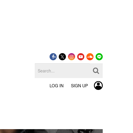
LOG IN
SIGN UP