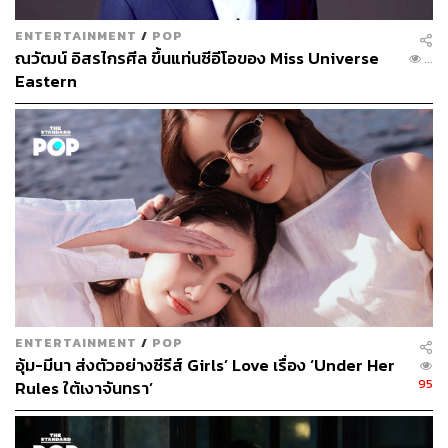
เจ้าของเวทีด้วยสุนทรพจน์ที่มีความหมายลึกซึ้ง ส่งเสริมเพื่อน
ENTERTAINMENT
/
POP
หญิงพลังหญิง โดยเฉพาะประโยคเริ่มต้นที่ว่า “Hello the
ณวัฒน์ อิสรไกรศีล ขึ้นแท่นซีอีโอของ Miss Universe
Universe” จนกลายเป็นไวรัลในวงการนางงามทั่วโลก
69
Eastern
แอน จักรพงษ์ กล่าวว่า ปีนี้เป็นการเริ่มต้นบริหารงานการจัด
ประกวด Miss Universe ที่มีผู้หญิงเป็นผู้นำองค์กร และ
ต้อนรับสู่ยุคใหม่ของเวทีประกวดนางงามที่เสริมพลังให้กับผู้
หญิงในระดับโลก เพื่อยกระดับการประกวด Miss Universe
ด้วยแนวคิด Transformational Leadership คือการเป็นผู้นำที่
สร้างการเปลี่ยนแปลง ให้เสมือนเป็นแสงนำทางเพื่อส่องสว่าง
ให้กับอนาคตที่สดใสของทุกคน
แอน จักรพงษ์ กล่าวอีกว่า หลังจากนี้ Miss Universe จะถูก
บริหารงานโดยผู้หญิง และมีเจ้าของเป็นผู้หญิงข้ามเพศ เพื่อ
ENTERTAINMENT
/
POP
ให้ทุกคนจากทั่วโลกได้มาเฉลิมฉลองแนวคิดแห่งสตรีนิยม
อุ้ม-มีนา ส่งตัวอย่างซีรีส์ Girls’ Love เรื่อง ‘Under Her
ความหลากหลายทางวัฒนธรรม รวมถึงการให้โอกาสทาง
95
Rules ใต้เงาจันทรา’
สังคม ความเท่าเทียมทางเพศ ความคิดสร้างสรรค์ แรงขับ
เคลื่อนแห่งความดี และความงดงามของมนุษย์ปุถุชน