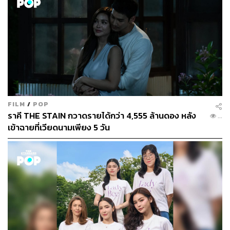
การประกวดครั้งนี้แม้จะมีคนไทยเป็นเจ้าของเวที แต่ก็มินำพา
ให้ ‘แอนนา’ ตัวแทนสาวไทยผ่านเข้ารอบ 16 คนสุดท้ายแต่
อย่างใด ทว่ากองประกวดได้มอบรางวัล Leadership Award
ซึ่งเป็นรางวัลที่มอบให้กับสาวงามผู้มีภาวะผู้นำที่ก่อให้เกิด
ความเปลี่ยนแปลงขึ้นภายในสังคม ซึ่งรางวัลพิเศษนี้หลายคน
มองว่าเป็นรางวัลปลอบใจสำหรับตัวแทนสายสะพาย
‘Thailand’ ที่ตกรอบแรก 2 ปีติด
FILM
/
POP
สำหรับผลการประกวด Miss Universe 2022 นั้น Harnaaz
ราคี THE STAIN กวาดรายได้กว่า 4,555 ล้านดอง หลัง
...
Sandhu นางงามจักรวาลคนที่ 70 จากอินเดีย ได้ส่งต่อ
เข้าฉายที่เวียดนามเพียง 5 วัน
ตำแหน่งให้กับ R’Bonney Gabriel ดีไซเนอร์ด้านสิ่งแวดล้อม
วัย 28 ปี จากสหรัฐอเมริกา