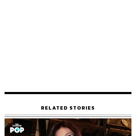
ตกรอบ
เปิดศักราช 2023 ด้วยการประกวด Miss Universe 2022 ครั้ง
ที่ 71 รอบตัดสิน ที่เมืองนิวออร์ลีนส์ รัฐลุยเซียนา
สหรัฐอเมริกา ด้วยตัวแทนสาวไทย ‘แอนนา เสืองามเอี่ยม’
ที่มาพร้อมกับสตอรีสู้ชีวิต
‘แอนนา’ โตมาในครอบครัวที่มีพ่อและแม่ทำงานเป็น
พนักงานเก็บขยะของกรุงเทพมหานคร สตอรีนี้จับใจ ปุ้ย-ปิย
าภรณ์ แสนโกศิก กรรมการผู้จัดการ บริษัท ทีพีเอ็น โกลบอล
จำกัด (TPN GLOBAL) ผู้ถือลิขสิทธิ์ Miss Universe Thailand
(MUT) จนได้เป็นตัวแทนสู่จักรวาล
RELATED STORIES