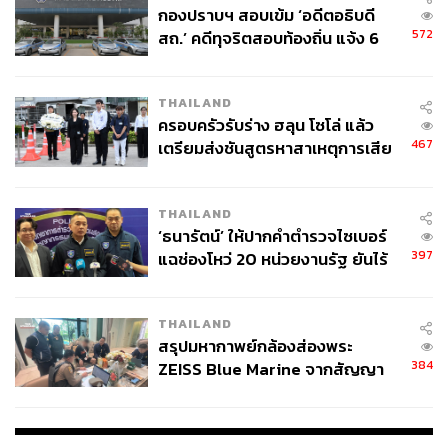
กองปราบฯ สอบเข้ม ‘อดีตอธิบดี
กรรมการเป็นผู้ตัดสิน นอกเหนือจากการดูภาพรวม ยังมีปัจจัย
572
สถ.’ คดีทุจริตสอบท้องถิ่น แจ้ง 6
ในการให้คะแนนอื่นๆ ด้วย และมีบริษัทรับการนับคะแนนที่มี
ข้อหาหนัก จ่อชง ป.ป.ช. 12 ส.ค. นี้
มาตรฐานระดับโลก โดยที่เขาไม่เข้าไปยุ่งเกี่ยวกับผลการประ
กวดใดๆ ทั้งสิ้น
THAILAND
ครอบครัวรับร่าง ฮลุน โซโล่ แล้ว
“การตัดสินไม่ได้มีเพียงความสวยอย่างเดียว แต่มีการตอบ
467
เตรียมส่งชันสูตรหาสาเหตุการเสีย
คำถามด้วย และ Miss USA ตอบคำถามได้ตรง และพูดอยู่
ชีวิต
เสมอว่าเรากำลังมองหาคนที่เป็นผู้นำเชิงปฏิรูป แม้เจ้าของจะ
เป็นคนไทย แต่ผลจากการตัดสินก็ทำให้ทุกคนได้รู้แล้วว่า
THAILAND
ขนาดคนไทยเป็นเจ้าของ กรรมการก็ไม่ได้สนใจ ต่างคนต่าง
‘ธนารัตน์’ ให้ปากคำตำรวจไซเบอร์
397
แฉช่องโหว่ 20 หน่วยงานรัฐ ยันไร้
ให้คะแนน เมื่อรวมคะแนนเสร็จสิ้น นั่นคือสิ่งที่ทุกคนต้อง
นัยทางการเมือง
เคารพ ทุกอย่างเป็นไปตามกติกา” แอน จักรพงษ์ กล่าว
THAILAND
สรุปมหากาพย์กล้องส่องพระ
384
ZEISS Blue Marine จากสัญญา
ผลิต 8.3 ล้าน สู่ข้อพิพาท ‘มา
เวลล์ฯ’ ฟ้อง ‘โทน บางแค’ ผิดนัด
จ่ายหนี้-แอบระบุแบรนด์