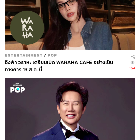
แอนนา เสืองามเอี่ยม Miss Universe Thailand 2022
ENTERTAINMENT
/
POP
พร้อมด้วยคุณแม่สมพร ศรีบุญเรือง พาชมห้องเก่าที่เธอเคย
อิงฟ้า วราหะ เตรียมเปิด WARAHA CAFE อย่างเป็น
อาศัยอยู่ในวัยเด็ก
164
ทางการ 13 ส.ค. นี้
ภาพ: ชาติกล้า สำเนียงแจ่ม
Miss Universe 2022 จัดขึ้น 3 เดือนภายหลัง ‘แอน-จักรพงษ์
จักราจุฑาธิบดิ์’ ซีอีโอของบริษัท เจเคเอ็น โกลบอล กรุ๊ป
จำกัด (มหาชน) เข้าซื้อกิจการของ Miss Universe
Organization (MUO) ซึ่งเป็นผู้จัดการประกวด Miss Universe
ด้วยมูลค่าการซื้อ-ขายรวมทั้งสิ้นไม่เกิน 20,000,000 ดอลลาร์
สหรัฐ หรือประมาณเกือบ 800 ล้านบาท
แอน จักรพงษ์ ขึ้นกล่าวบนเวที Miss Universe 2022 ในฐานะ