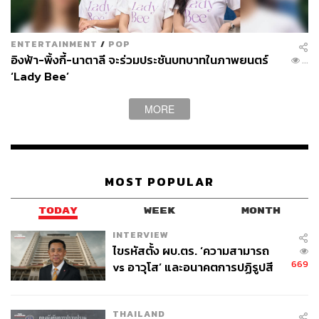
ENTERTAINMENT
/
POP
อิงฟ้า-พิ้งกี้-นาตาลี จะร่วมประชันบทบาทในภาพยนตร์
...
‘Lady Bee’
MORE
R’Bonney Gabriel สาวงามวัย 28 ปี จากสหรัฐอเมริกา
เป็นนางงามจักรวาลคนที่ 71
ภาพ: Miss Universe
MOST POPULAR
แม้การประกวด Miss Universe 2022 จบลง แต่แฟนนางงาม
ไทยก็ยังไม่จบ ต่างเฝ้ารอคำตอบจาก แอน จักรพงษ์ เจ้าของ
TODAY
WEEK
MONTH
Miss Universe Organization ว่าเหตุใด ‘แอนนา’ ตัวแทนสาย
INTERVIEW
สะพาย ‘Thailand’ จึงไม่ได้เข้ารอบ 16 คนสุดท้าย ทั้งที่ทำผล
ไขรหัสตั้ง ผบ.ตร. ‘ความสามารถ
งานไม่แย่ และอยู่ในโผสาวงามที่จะเข้ารอบ 16 คนสุดท้ายมา
669
vs อาวุโส’ และอนาคตการปฏิรูปสี
โดยตลอด
กากี กับ พล.ต.อ. เอก อังสนานนท์
THAILAND
แอน จักรพงษ์ ได้ไลฟ์อธิบายว่า การตัดสินทั้งหมดมีคณะ