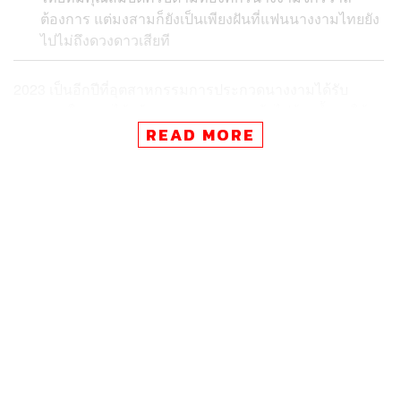
ต้องการ แต่มงสามก็ยังเป็นเพียงฝันที่แฟนนางงามไทยยัง
ไปไม่ถึงดวงดาวเสียที
2023 เป็นอีกปีที่อุตสาหกรรมการประกวดนางงามได้รับ
ความสนใจ และได้สร้างความสุขคลุกเคล้าไปด้วยน้ำตาให้
แฟนนางงามไทย
READ MORE
ปัจจุบันมีเวทีการประกวดนางงามที่เป็นที่สนใจของแฟน
นางงามไทย เช่น Miss Universe, Miss World, Miss
International, Miss Grand International, Miss
Supranational หรือแม้แต่ Miss Earth
THE STANDARD POP ขอประมวลเหตุการณ์สำคัญที่เกิด
ขึ้นกับวงการนางงามไทยตลอดปี 2023 ที่เปรียบเหมือนความ
ฝันที่ยังไปไม่ถึงของแฟนนางงามไทย
คนไทยเป็นเจ้าของจักรวาล เหตุใดตัวแทนสาวไทยยัง