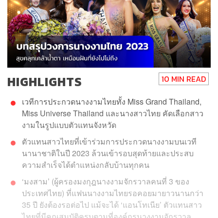
HIGHLIGHTS
10 MIN READ
เวทีการประกวดนางงามไทยทั้ง Miss Grand Thailand,
Miss Universe Thailand และนางสาวไทย คัดเลือกสาว
งามในรูปแบบตัวแทนจังหวัด
ตัวแทนสาวไทยที่เข้าร่วมการประกวดนางงามบนเวที
นานาชาติในปี 2023 ล้วนเข้ารอบสุดท้ายและประสบ
ความสำเร็จได้ตำแหน่งกลับบ้านทุกคน
‘มงสาม’ (ผู้ครองมงกุฎนางงามจักรวาลคนที่ 3 ของ
ประเทศไทย) ที่แฟนนางงามไทยรอคอยมายาวนานกว่า
35 ปี ยังต้องรอต่อไป แม้จะได้ ‘แอนโทเนีย’ ตัวแทนสาว
ไทยที่มีคุณสมบัติครบตามที่องค์กรนางงามจักรวาล