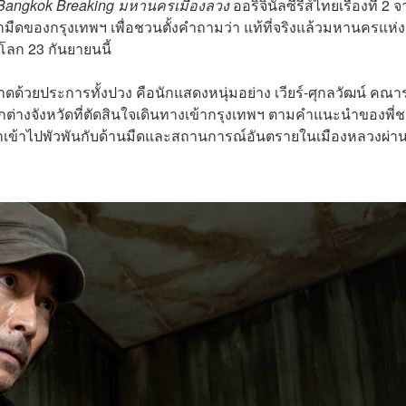
Bangkok Breaking มหานครเมืองลวง
ออริจินัลซีรีส์ไทยเรื่องที่ 2 
ามืดของกรุงเทพฯ เพื่อชวนตั้งคำถามว่า แท้ที่จริงแล้วมหานครแห่งน
วโลก 23 กันยายนนี้
ลาดด้วยประการทั้งปวง คือนักแสดงหนุ่มอย่าง เวียร์-ศุกลวัฒน์ คณาร
ากต่างจังหวัดที่ตัดสินใจเดินทางเข้ากรุงเทพฯ ตามคำแนะนำของพี่
เขาเข้าไปพัวพันกับด้านมืดและสถานการณ์อันตรายในเมืองหลวงผ่า