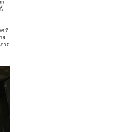
จาก
ี้
ศ ที่
ชาย
นการ