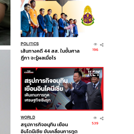
POLITICS
196
เส้นทางคดี 44 สส. ในชั้นศาล
ฎีกา จะรู้ผลเมื่อไร
WORLD
539
สรุปภารกิจอนุทิน เยือน
อินโดนีเซีย ขับเคลื่อนการทูต