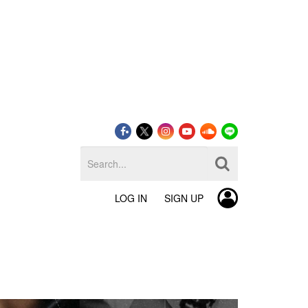
LOG IN
SIGN UP