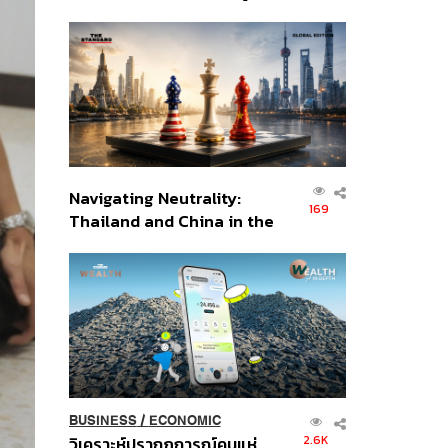
เศรษฐกิจเชิงรุก ประกาศหุ้น
ส่วนยุทธศาสตร์ไทย –
อินโดนีเซีย
Navigating Neutrality:
169
Thailand and China in the
Age of a New Global
Order
BUSINESS
/
ECONOMIC
2.6K
วิเคราะห์ปรากฏการณ์คนแห่