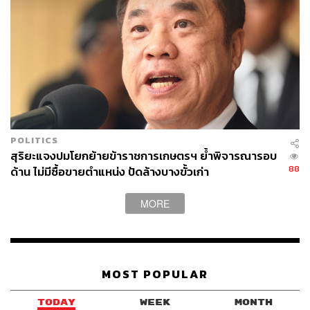
และถูกแปลความเป็นเรื่องผลประโยชน์อย่างเดียว”
เมื่อถามว่าเสียดาย สส. ของพรรคหรือไม่ คุณหญิงสุดารัตน์
ยืนยันว่า ไม่เสียดาย ถ้าใจเขาไม่อยู่แล้ว แล้วอุดมการณ์เขา
ไม่ได้นึกถึงอุดมการณ์ของพรรค แต่ไม่ได้เป็นการไล่ เพียงพูด
ตามหลักการ เราเข้าใจในเหตุผลตามสิ่งที่ถูกต้อง อาจเห็น
ต่างกันได้ แต่ต้องเป็นเพียงมุมมองที่แตกต่าง ไม่ได้เกิดจาก
การที่เขาทำอะไรที่ไม่สุจริตหรือทำเพื่อประโยชน์ของตัวเอง
POLITICS
เราก็จะรับฟัง แต่แน่นอนว่าต้องดูพฤติกรรมในอดีตประกอบ
สุริยะแจงปมโยกย้ายข้าราชการเกษตรฯ ย้ำพิจารณารอบ
ด้วย
88
ด้าน ไม่มีซื้อขายตำแหน่ง ปัดล้างบางขั้วเก่า
เมื่อถามว่านี่เป็นกระบวนการแก้แค้นเอาคืนหรือไม่ คุณหญิง
MORE
สุดารัตน์ตอบว่า ไม่ทราบ แต่ “โนสนโนแคร์” ใครเป็นแค้นก็
ต้องทุกข์เอง ตนเองไม่ทุกข์ คิดว่าได้มาสร้างบ้านหลังเล็กๆ
อยู่กับคนที่อุดมการณ์เหมือนกัน ไม่โกหกหลอกลวง ทำงาน
อย่างสุจริตเพื่อส่วนรวม
MOST POPULAR
“ถ้าทำได้อย่างนี้ก็จะรักษาคุณค่าความเป็นคน ความเป็น
TODAY
WEEK
MONTH