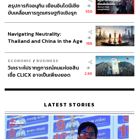
สรุปภารกิจอนุทิน เยือนอินโดนีเซีย
550
ขับเคลื่อนการทูตเศรษฐกิจเชิงรุก
ประกาศหุ้นส่วนยุทธศาสตร์ไทย –
อินโดนีเซีย
Navigating Neutrality:
Thailand and China in the Age
186
of a New Global Order
ECONOMIC
/
BUSINESS
วิเคราะห์ปรากฏการณ์คนแห่ขอสิน
2.6K
เชื่อ CLICX อาจเป็นเพียงยอด
ภูเขาน้ำแข็ง ของปัญหาหนี้ครัว
เรือนไทยที่ถูกซุกไว้
LATEST STORIES