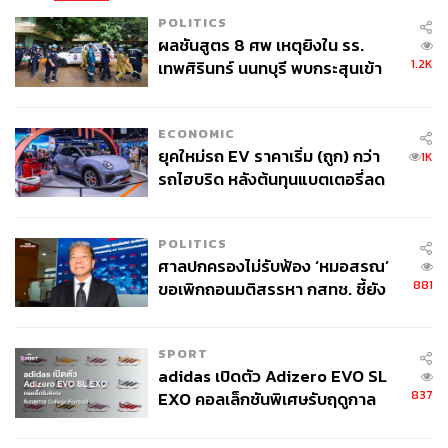
นักการเมืองที่สุจริต มีจริยธรรม ตามจุดยืน อุดมการณ์ของ
POLITICS
เราได้ ไม่โกหกหลอกลวงประชาชน และไม่ผิดคำพูด ตระบัด
ผลชันสูตร 8 ศพ เหตุยิงใน รร.
สัตย์ต่อประชาชน ทำงานด้วยความสุจริต คิดว่าแค่นี้พอแล้ว
1.2K
เทพศิรินทร์ นนทบุรี พบกระสุนเข้า
มีความสุขดีกว่า” คุณหญิงสุดารัตน์กล่าว
จุดสำคัญ ‘ศีรษะ-หน้าอก’ ครูถูกยิง
4 นัด จากระยะไกล
ส่วน สส. 5 คนที่เหลือนี้ จะเหลือกี่คนนั้น คุณหญิงสุดารัตน์
ECONOMIC
ระบุว่า ขอให้กรรมการตอบดีกว่า พูดไปอาจไม่ถูกต้อง
ยุคใหม่รถ EV ราคาเริ่ม (ถูก) กว่า
1K
รถไฮบริด หลังต้นทุนแบตเตอรี่ลด
TAGS:
พรรคไทยสร้างไทย
ทักษิณ ชินวัตร
ลง - จีนแห่บุกตลาดเกิดใหม่
สุดารัตน์ เกยุราพันธุ์
POLITICS
ศาลปกครองไม่รับฟ้อง ‘หมอสรณ’
881
ขอเพิกถอนมติสรรหา กสทช. ชี้ยัง
ไม่ใช่ผู้เดือดร้อนเสียหาย
SPORT
adidas เปิดตัว Adizero EVO SL
837
193
EXO คอลเล็กชันพิเศษรับฤดูกาล
College Football