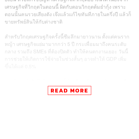
เศรษฐกิจที่วิกฤตในตอนนี้ ผิดกับตอนวิกฤตต้มยำกุ้ง เพราะ
ตอนนั้นคนรวยเสียงดัง เจ๊งแล้วแก้ไขทันทีภายในครึ่งปี แล้วก็
ขายทรัพย์สินให้กับต่างชาติ
สำหรับวิกฤตเศรษฐกิจครั้งนี้ซึมลึกมายาวนาน ตั้งแต่คนราก
หญ้า เศรษฐกิจแย่มามากกว่า 5 ปี กระเพื่อมมาถึงคนระดับ
กลาง รวมถึง SMEs ที่ต้องปิดตัว ทำให้คนตกงานเยอะ วันนี้
การช่วยให้เกิดการใช้จ่ายในช่วงสั้นๆ อาจทำให้ GDP เพิ่ม
ขึ้นได้แค่ 0.5%
“เราคิดว่าถ้ายังดึงดันจะแจกก็ต้องถือว่าผิดจากนโยบาย หรือ
สิ่งที่พรรคแกนนำอย่างพรรคเพื่อไทยพยายามจะพูดว่า นี่
READ MORE
ไม่ใช่เรื่องการสงเคราะห์ แต่คือเรื่องการกระตุ้นเศรษฐกิจ ถ้า
วันนี้จะกลับมาแจกเป็นเงินสดก็ยังดีสำหรับประชาชน โดย
เฉพาะกลุ่มเปราะบาง ให้เขาได้ยืดลมหายใจ” คุณหญิงสุดา
รัตน์กล่าว
คุณหญิงสุดารัตน์กล่าวต่อไปว่า แต่ไหนๆ จะแจกเป็นเงินสด