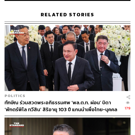
ทั้งหมด โดยเฉพาะคนไทยที่ตลอด 20 กว่าปีมานี้เกิดการ
แตกแยกกัน จะทำอย่างไรให้เขาได้รับประโยชน์ ได้รับการ
RELATED STORIES
เยียวยาในสิ่งที่สูญเสียไป จึงจะเกิดความสามัคคีอย่างแท้จริง”
เปิดโอกาส 6 สส. แจงทีละคน พร้อมฟังเหตุผล ยังไม่ไล่
สำหรับกรณีที่กรรมการจริยธรรมต้องสอบ 6 สส. ของพรรค
ที่โหวตสนับสนุนให้ แพทองธาร ชินวัตร เป็นนายกรัฐมนตรี
นั้น พรรคไทยสร้างไทยมีมติก่อนที่ตนจะเดินทางไปประเทศ
จีน โดยหารือกับกรรมการบริหารพรรคว่า จะให้กรรมการ
จริยธรรมพิจารณาให้โอกาสทุกคนได้ชี้แจงว่าเหตุใดจึงทำ
และมีเหตุผลอย่างไร
POLITICS
ทักษิณ ร่วมสวดพระอภิธรรมศพ ‘พล.ต.ท. ผ่อน’ บิดา
คุณหญิงสุดารัตน์ย้ำว่า เราต้องอำนวยความยุติธรรม และเปิด
179
‘พักตร์พิไล ทวีสิน’ สิริอายุ 103 ปี แกนนำเพื่อไทย-บุคคล
โอกาสให้เขาอย่างเต็มที่ ต้องฟังว่าเหตุใดเขาถึงทำแบบนั้น
หลากวงการร่วมอาลัย
ในมติของกรรมการบริหารพรรค จึงขอเชิญมานั่งพูดคุยกันที
ละคน เพื่อเปิดโอกาสให้เขาได้ระบาย ได้พูดถึงความประสงค์