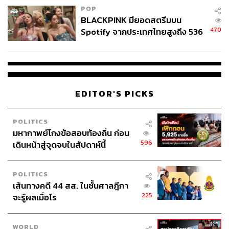
ABOUT THE AUTHOR
POP
BLACKPINK มียอดสตรีมบน
THE STANDARD TEAM
470
Spotify จากประเทศไทยสูงถึง 536
กองบรรณาธิการ THE STANDARD
ล้านครั้ง ตลอด 10 ปีที่ผ่านมา
ABOUT THE PHOTOGRAPHER
ศวิตา พูลเสถียร
ช่างภาพข่าว ประจำสำนักข่าว THE
EDITOR'S PICKS
STANDARD
POLITICS
มหากาพย์โกงข้อสอบท้องถิ่น ก่อน
596
เดินหน้าสู่จุดจบในสัปดาห์นี้
POLITICS
เส้นทางคดี 44 สส. ในชั้นศาลฎีกา
225
จะรู้ผลเมื่อไร
WORLD