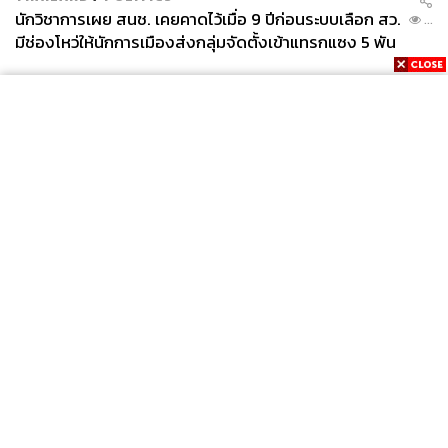
นักวิชาการเผย สนช. เคยคาดไว้เมื่อ 9 ปีก่อนระบบเลือก สว.
...
มีช่องโหว่ให้นักการเมืองส่งกลุ่มจัดตั้งเข้าแทรกแซง 5 พัน
ล้านยึดประเทศได้
News
Wealth
Pop
Podcast
Video
Now
Opinion
Careers
Events
Privacy
About
Contact
Policy
FOR
ADVERTISING
MEMBERSHIP