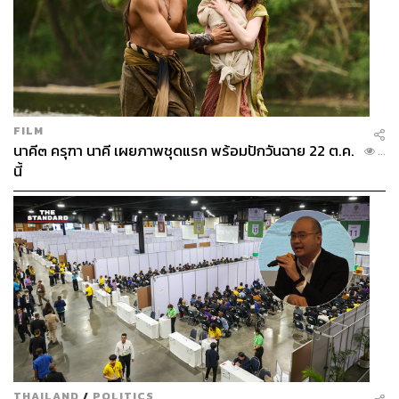
FILM
นาคี๓ ครุฑา นาคี เผยภาพชุดแรก พร้อมปักวันฉาย 22 ต.ค.
...
นี้
THAILAND
/
POLITICS