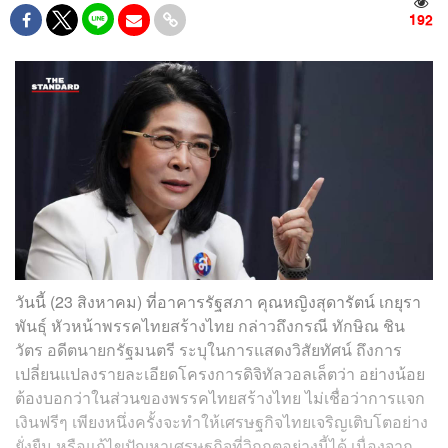
192
วันนี้ (23 สิงหาคม) ที่อาคารรัฐสภา คุณหญิงสุดารัตน์ เกยุรา
พันธุ์ หัวหน้าพรรคไทยสร้างไทย กล่าวถึงกรณี ทักษิณ ชิน
วัตร อดีตนายกรัฐมนตรี ระบุในการแสดงวิสัยทัศน์ ถึงการ
เปลี่ยนแปลงรายละเอียดโครงการดิจิทัลวอลเล็ตว่า อย่างน้อย
ต้องบอกว่าในส่วนของพรรคไทยสร้างไทย ไม่เชื่อว่าการแจก
เงินฟรีๆ เพียงหนึ่งครั้งจะทำให้เศรษฐกิจไทยเจริญเติบโตอย่าง
ยั่งยืน หรือแก้ไขปัญหาเศรษฐกิจที่วิกฤตอย่างนี้ได้ เนื่องจาก