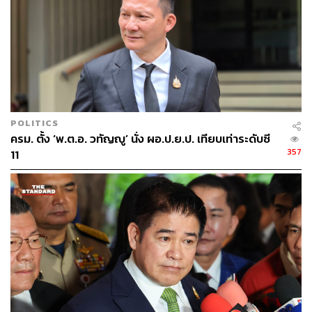
อย่างเต็มที่ทีละคน
คุณหญิงสุดารัตน์ยกตัวอย่าง สส. คนแรกที่เชิญมา ก็มีการไป
ปรากฏตัวและร่วมกิจกรรมกับพรรคอื่น อีกทั้งยังมีการโหวต
สวนมติหลายครั้ง และไม่ได้มาชี้แจง ซึ่งภายหลังการประชุม
ของกรรมการบริหารพรรค มีมติเสนอให้ลงโทษฐานผิด
จริยธรรมร้ายแรงต่อการทำหน้าที่เป็นผู้แทนราษฎรและต่อ
ประชาชน
POLITICS
ครม. ตั้ง ‘พ.ต.อ. วทัญญู’ นั่ง ผอ.ป.ย.ป. เทียบเท่าระดับซี
“พรรคไทยสร้างไทยพูดเสมอว่า นักการเมืองเก่งอย่างเดียวไม่
357
11
พอ จะต้องดี มีจริยธรรมด้วย เราไม่เห็นด้วยกับการส่งเสริมค่า
นิยมแบบนี้ต่อสังคมไทย คือการที่นักการเมืองจะอ้าง
ประชาชนอยู่ตลอดเวลา แต่ท้ายที่สุดเวลาทำงานก็จะทำเพื่อ
ผลประโยชน์ของตัวเองและพวกพ้องเท่านั้น ประชาชนอยู่
ทีหลังเสมอ แล้วก็ไปสร้างค่านิยมผิดๆ ว่าการใช้เงิน ใช้
ตำแหน่ง เพื่อดูด สส. จากพรรคอื่นๆ เป็น New Normal ที่รับ
ได้” คุณหญิงสุดารัตน์กล่าว
คุณหญิงสุดารัตน์ชี้ว่า ตอนนี้เป็นช่วงที่การเมืองเลอะเทอะ