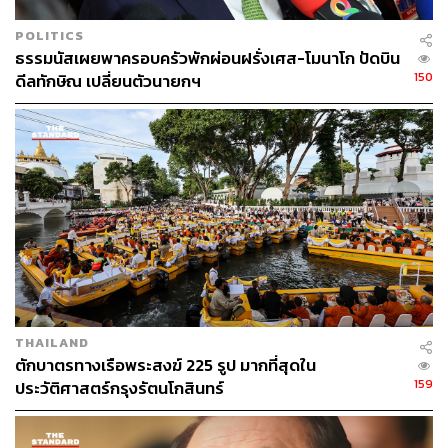
ที่สุด ทำให้จริยธรรมทางการเมืองที่ควรจะมีกลับถูกทำลาย
และเป็นการทำลายระบอบประชาธิปไตยอันมีพระมหา
POLITICS
ธรรมนัสเผยพาครอบครัวพักผ่อนฝรั่งเศส-โมนาโก ปัดบิน
กษัตริย์ทรงเป็นประมุข เป็นการทำลายจริยธรรมของนักการ
150
ดีลทักษิณ เปลี่ยนตัวนายกฯ
เมือง เราควรส่งเสริมให้มีนักการเมืองที่มีคุณภาพ เก่ง และมี
คุณธรรม ไม่ใช่นักการเมืองที่ไม่ได้รับศรัทธาจากประชาชน
ไม่ได้รับความไว้วางใจ และความเชื่อมั่นจากประชาชนทำ
ในสิ่งเหล่านี้
ส่วนเรื่องใบเสร็จนั้น ก็มีนักข่าวรายงานกันเองว่า มีการไป
ร่วมงานกับพรรคการเมืองอื่นอย่างโจ่งแจ้ง และเอามติที่
ประชุมไปอ้าง ซึ่งก็สวนมติพรรคหลายครั้ง แต่เราจะไม่เอาสิ่ง
นี้มาเป็นมาตรฐาน เพราะทั้ง 6 คนไม่เหมือนกัน แต่ละคนมี
เหตุผลแตกต่างกัน เราจึงต้องฟังทั้ง 6 คน และอำนวยความ
ยุติธรรมให้เขาอย่างเต็มที่
THAILAND
ตักบาตรทางเรือพระสงฆ์ 225 รูป มากที่สุดใน
“แต่พรรคเองก็ต้องมีจุดยืน เราจะไปทำตัวเลอะเทอะอย่างที่
159
ประวัติศาสตร์กรุงรัตนโกสินทร์
คนอื่นเขาทำไม่ได้ แม้ว่าเราจะไม่มีใครเหลือ ไม่มี สส. เหลือ
แต่เราขอรักษาจุดยืนที่จะไม่ไปทำให้การเมืองเลอะเทอะมาก
ขึ้น ไปทำให้จริยธรรมอันดีที่ควรเกิดขึ้นในสังคมไทยเสียหาย