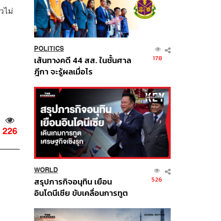
วไม่
POLITICS
178
เส้นทางคดี 44 สส. ในชั้นศาล
ฎีกา จะรู้ผลเมื่อไร
226
WORLD
526
สรุปภารกิจอนุทิน เยือน
อินโดนีเซีย ขับเคลื่อนการทูต
เศรษฐกิจเชิงรุก ประกาศหุ้น
ส่วนยุทธศาสตร์ไทย –