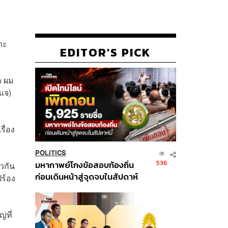
าะ
EDITOR'S PICK
า ผม
แจ)
ื่อง
POLITICS
536
มหากาพย์โกงข้อสอบท้องถิ่น
ยวกัน
ก่อนเดินหน้าสู่จุดจบในสัปดาห์
ร้อง
นี้
่ที่