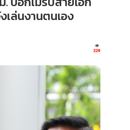
รม. บอกไม่รับสายเอก
หวังเล่นงานตนเอง
226