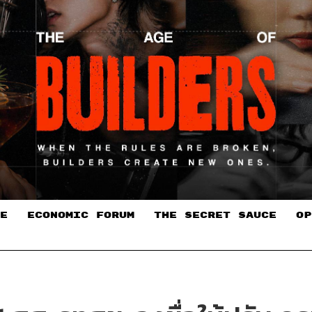
E
ECONOMIC FORUM
THE SECRET SAUCE​
OP