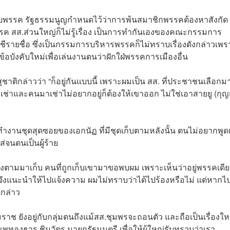
คับพรรค รัฐธรรมนูญกำหนดไว้ว่าการพ้นสมาชิกพรรคต้องหาสังกัด
ค สส.ส่วนใหญ่ก็ไม่รู้เรื่อง เป็นการทำกันเองของคณะกรรมการ
ีรายชื่อ ซึ่งเป็นกรรมการบริหารพรรคก็ไม่ทราบเรื่องดังกล่าวเพร
้อบังคับใหม่เพื่อเล่นงานตนว่าฝักใฝ่พรรคการเมืองอื่น
สุชาติกล่าวว่า “ก็อยู่กันแบบนี้ เพราะผมเป็น สส. ที่ประชาชนเลือกม
ช่าและคนมาเช่าไม่อยากอยู่ก็ต้องให้เขาออก ไม่ใช่เอาสายยู (กุญ
ำงานชุดสุดซอยของเอกนัฏ ที่มีชุดเก็บตามหลังนั้น ตนไม่อยากพูดเร
ใส่จนตนเป็นผู้ร้าย
หนึ่งตามมาเก็บ คนที่ถูกเก็บเขามาขอพบผม เพราะเห็นว่าอยู่พรรคเดี
 จึงแนะนำให้ไปแจ้งความ ผมไม่ทราบว่าได้ไปร้องหรือไม่ แต่หากไป
ิกล่าว
มราช ยังอยู่กับกลุ่มตนถึงแม้สส.ชุมพรจะถอนตัว และถือเป็นเรื่องใหญ
นถึงแพทองธาร ชินวัตร นายกรัฐมนตรี เพื่อให้ผู้ใหญ่รับทราบว่าเรา