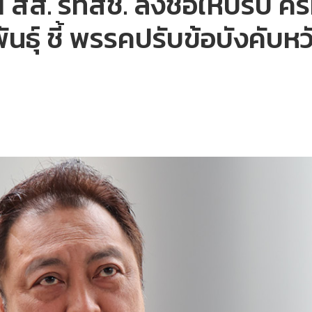
1 สส. รทสช. ลงชื่อให้ปรับ ค
พันธุ์ ชี้ พรรคปรับข้อบังคับ