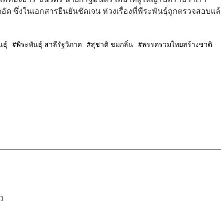
ัด ซึ่งในเอกสารยืนยันชัดเจน ห่วงเรื่องที่พีระพันธ์ุถูกตรวจสอบแล้
ธุ์
พีระพันธุ์ สาลีรัฐวิภาค
สุชาติ ชมกลิ่น
พรรครวมไทยสร้างชาติ
D