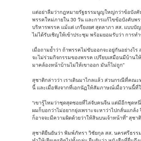
แต่อย่าลืมว่ากฎหมายรัฐธรรมนูญใหญ่กว่าข้อบัง
พรรคใหม่ภายใน 30 วัน และการแก้ไขข้อบังคับพรร
บริหารพรรค แม้แต่ เกรียงยศ สุดลาภา สส. แบบบัญช
ไม่ได้รับเชิญให้เข้าประชุม พร้อมยอมรับว่า การทำข
เมื่อถามย้ำว่า ถ้าพรรคไม่ขับออกจะอยู่กันอย่างไร 
จะไม่ร่วมกิจกรรมของพรรค เปรียบเสมือนมีบ้านให้เ
มาคล้องหน้าบ้านไม่ให้เขาออก มันก็ไม่ถูก”
สุชาติกล่าวว่า เราเดินมาไกลแล้ว ส่วนกรณีที่คณะท
นี้ และเมื่อฟังจากที่เอกนัฏให้สัมภาษณ์เมื่อวานนี้ที่
“เขารู้ไหมว่าชุดสุดซอยที่ไล่จับคนจีน แต่มีอีกชุด
ผมก็บอกว่าไม่อยากยุ่งเพราะจะหาว่าไปกลั่นแกล้ง
ก็อาจจะมีความผิดด้วยว่าให้สินบนเจ้าหน้าที่” สุชาต
สุชาติยืนยันว่า พิมพ์ภัทรา วิชัยกุล สส. นครศรีธรร
ทำให้เสียเครดิตไปทั้งกลุ่ม ยืนยันว่า หนังสือที่ยื่