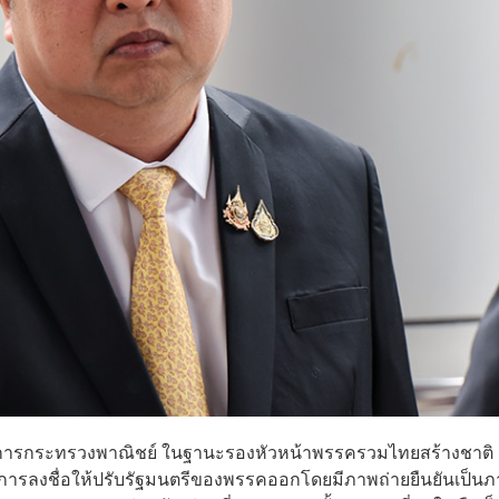
่วยว่าการกระทรวงพาณิชย์ ในฐานะรองหัวหน้าพรรครวมไทยสร้างชาติ
ีการลงชื่อให้ปรับรัฐมนตรีของพรรคออกโดยมีภาพถ่ายยืนยันเป็น