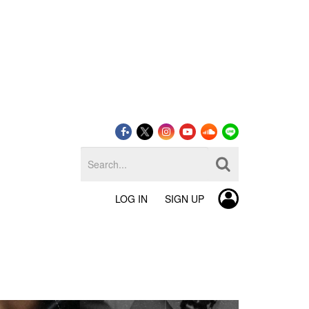
LOG IN
SIGN UP