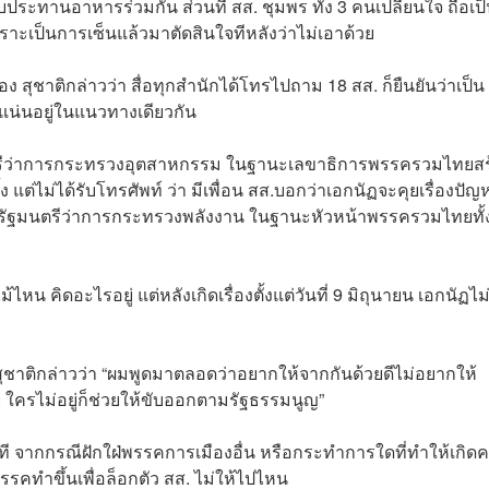
ารรับประทานอาหารร่วมกัน ส่วนที่ สส. ชุมพร ทั้ง 3 คนเปลี่ยนใจ ถือเป
เพราะเป็นการเซ็นแล้วมาตัดสินใจทีหลังว่าไม่เอาด้วย
ื่อง สุชาติกล่าวว่า สื่อทุกสำนักได้โทรไปถาม 18 สส. ก็ยืนยันว่าเป็น
วแน่นอยู่ในแนวทางเดียวกัน
รัฐมนตรีว่าการกระทรวงอุตสาหกรรม ในฐานะเลขาธิการพรรครวมไทยสร
ง แต่ไม่ได้รับโทรศัพท์ ว่า มีเพื่อน สส.บอกว่าเอกนัฏจะคุยเรื่องปัญ
ละรัฐมนตรีว่าการกระทรวงพลังงาน ในฐานะหัวหน้าพรรครวมไทยทั้
หน คิดอะไรอยู่ แต่หลังเกิดเรื่องตั้งแต่วันที่ 9 มิถุนายน เอกนัฏไม
สุชาติกล่าวว่า “ผมพูดมาตลอดว่าอยากให้จากกันด้วยดีไม่อยากให้
ู่ ใครไม่อยู่ก็ช่วยให้ขับออกตามรัฐธรรมนูญ”
ันที จากกรณีฝักใฝ่พรรคการเมืองอื่น หรือกระทำการใดที่ทำให้เกิด
รรคทำขึ้นเพื่อล็อกตัว สส. ไม่ให้ไปไหน