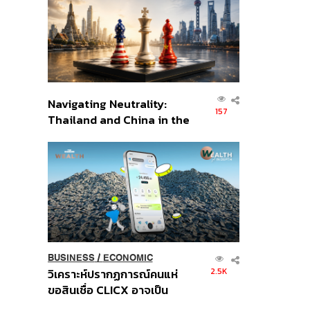
อินโดนีเซีย
Navigating Neutrality:
157
Thailand and China in the
Age of a New Global
Order
BUSINESS
/
ECONOMIC
2.5K
วิเคราะห์ปรากฏการณ์คนแห่
ขอสินเชื่อ CLICX อาจเป็น
เพียงยอดภูเขาน้ำแข็ง ของ