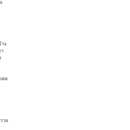
็น
้าง
หา
ง
่เคย
ความ