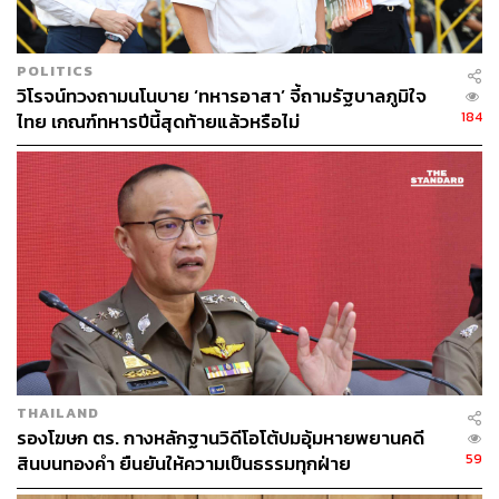
POLITICS
วิโรจน์ทวงถามนโนบาย ‘ทหารอาสา’ จี้ถามรัฐบาลภูมิใจ
184
ไทย เกณฑ์ทหารปีนี้สุดท้ายแล้วหรือไม่
THAILAND
รองโฆษก ตร. กางหลักฐานวิดีโอโต้ปมอุ้มหายพยานคดี
59
สินบนทองคำ ยืนยันให้ความเป็นธรรมทุกฝ่าย