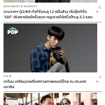
BUSINESS
/
MARKET
บางจากฯ Q2/69 ทำกำไรทะลุ 1.2 หมื่นล้าน เริ่มบุ๊กกำไร
...
‘SAF’ เชิงพาณิชย์ครั้งแรก หนุนรายได้ครึ่งปีทะลุ 3.2 แสน
ล้าน
FILM
ตาโขน เตรียมฉายที่เทศกาลภาพยนตร์ไทย ณ ประเทศ
...
บราซิล