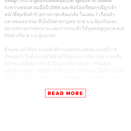
อดีตผู้กำกับโจ้ ผู้ต้องขังคดีคลุมถุงดำผู้ต้องหายาเสพติด
ระหว่างสอบสวนเมื่อปี 2564 และข้อร้องเรียนกรณีถูกเจ้า
หน้าที่คุมขังทำร้ายร่างกายกลั่นแกล้ง ในแดน 7 เรือนจำ
กลางคลองเปรม ที่เป็นไปตามกฎหมาย พ.ร.บ.ป้องกันและ
ปราบปรามการทรมาน และการกระทำให้บุคคลสูญหาย พ.ศ.
2565 หรือ พ.ร.บ.อุ้มหายฯ
ธีรยุทธ แก้วสิงห์ รองอธิบดีกรมคุ้มครองสิทธิและเสรีภาพ
เปิดเผยว่า ในที่ประชุมได้มีมติให้ชะลอการพิจารณาการเสีย
ชีวิตของอดีตผู้กำกับโจ้ เนื่องจากต้องรอผลการชันสูตร
พลิกศพ จากสถาบันนิติเวช ทั้ง 2 สถาบัน ที่ขณะนี้ผลยังไม่เป็น
ที่สิ้นสุด รวมถึงรอผลการตรวจวัตถุพยานและหลักฐานต่างๆ
จากสำนักงานตำรวจแห่งชาติ นำมาประกอบการพิจารณา
READ MORE
ส่วนกรณีการร้องเรียนว่าอดีตผู้กำกับโจ้ถูกเจ้าหน้าที่คุมขัง
ทำร้ายร่างกายกลั่นแกล้ง ในแดน7 เรือนจำกลางคลองเปรม
คณะอนุกรรมการกลั่นกรองฯ ได้ สอบปากคำผู้ที่เกี่ยวข้องไป
แล้ว 10 ปาก จึงได้มอบหมายให้ พนักงานสอบสวน สถานี
ตำรวจนครบาล(สน.)ประชาชื่น ดำเนินการสอบสวน ร่วมกับ