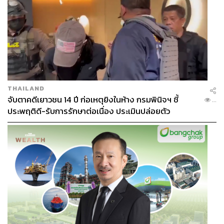
THAILAND
จับตาคดีเยาวชน 14 ปี ก่อเหตุยิงในห้าง กรมพินิจฯ ชี้
...
ประพฤติดี-รับการรักษาต่อเนื่อง ประเมินปล่อยตัว