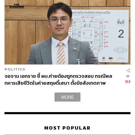
POLITICS
จอจาน เอกราช ชี้ ผบ.ค่ายต้องถูกตรวจสอบ กรณีพล
153
ทหารเสียชีวิตในค่ายสฤษดิ์เสนา ตั้งข้อสังเกตภาพ
เหตุการณ์มีพิรุธ
MORE
MOST POPULAR