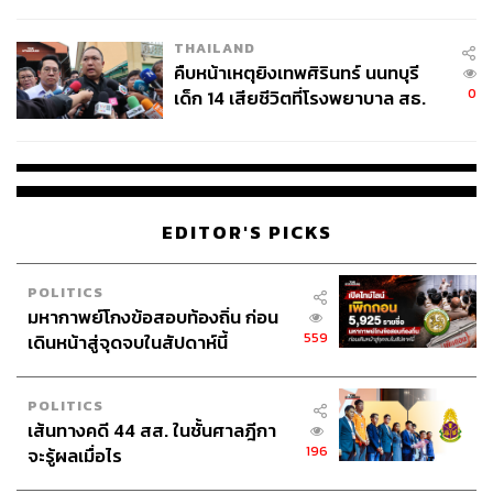
สอบปมขโมยปืนปู่ก่อเหตุ
THAILAND
คืบหน้าเหตุยิงเทพศิรินทร์ นนทบุรี
0
เด็ก 14 เสียชีวิตที่โรงพยาบาล สธ.
ยืนยันครูเสียชีวิต 5 ราย เจ็บ 22
ราย
EDITOR'S PICKS
POLITICS
มหากาพย์โกงข้อสอบท้องถิ่น ก่อน
559
เดินหน้าสู่จุดจบในสัปดาห์นี้
POLITICS
เส้นทางคดี 44 สส. ในชั้นศาลฎีกา
196
จะรู้ผลเมื่อไร