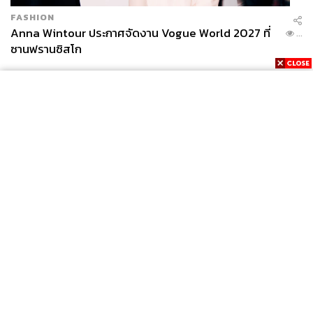
FASHION
Anna Wintour ประกาศจัดงาน Vogue World 2027 ที่
...
ซานฟรานซิสโก
News
Wealth
Pop
Podcast
Video
Now
Opinion
Careers
Events
Privacy
About
Contact
Policy
FOR
ADVERTISING
MEMBERSHIP