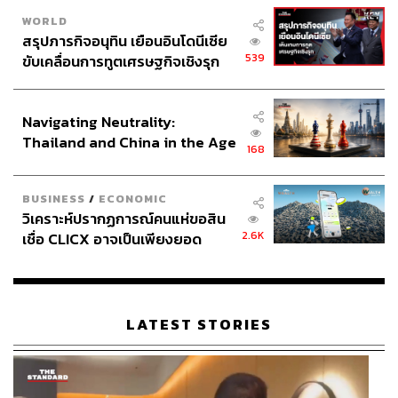
WORLD
สรุปภารกิจอนุทิน เยือนอินโดนีเซีย
539
ขับเคลื่อนการทูตเศรษฐกิจเชิงรุก
ประกาศหุ้นส่วนยุทธศาสตร์ไทย –
อินโดนีเซีย
Navigating Neutrality:
Thailand and China in the Age
168
of a New Global Order
BUSINESS
/
ECONOMIC
วิเคราะห์ปรากฏการณ์คนแห่ขอสิน
2.6K
เชื่อ CLICX อาจเป็นเพียงยอด
ภูเขาน้ำแข็ง ของปัญหาหนี้ครัว
เรือนไทยที่ถูกซุกไว้
LATEST STORIES