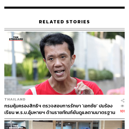
TAGS:
การอุ้มหาย
พ.ร.บ.ป้องกันและปราบปรามการทรมานและการกระ
RELATED STORIES
ทำให้เป็นบุคคลสูญหาย
ธิติสรรค์ อุทธนผล
พ.ร.บ.อุ้มหาย
ธีรยุทธ แก้วสิงห์
104
THAILAND
ABOUT THE AUTHOR
กรมคุ้มครองสิทธิฯ ตรวจสอบการรักษา ‘เอกชัย’ ปมร้อง
THE STANDARD TEAM
101
เรียน พ.ร.บ.อุ้มหายฯ ด้านราชทัณฑ์ยันดูแลตามมาตรฐาน
กองบรรณาธิการ THE STANDARD
สากล