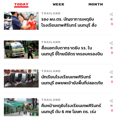
TODAY
WEEK
MONTH
THAILAND
รอง ผบ.ตร. บัญชาการเหตุยิง
0
โรงเรียนเทพศิรินทร์ นนทบุรี สั่ง
ค้นหา 2 รอบยืนยันไร้คนติดค้าง พบ
ศพปู่-ย่าที่บ้านพักผู้ก่อเหตุ
THAILAND
สื่อนอกจับตากราดยิง รร. ใน
0
นนทบุรี ชี้ไทยมีอัตราครอบครองปืน
สูงในระดับต้นของภูมิภาค
THAILAND
นักเรียนโรงเรียนเทพศิรินทร์
0
นนทบุรี อพยพเข้ายังพื้นที่ปลอดภัย
ชั่วคราว หลังเหตุใช้อาวุธปืนภายใน
โรงเรียนคลี่คลาย
THAILAND
คืบหน้าเหตุยิงโรงเรียนเทพศิรินทร์
0
นนทบุรี ดับ 6 ศพ โฆษก ตร. เร่ง