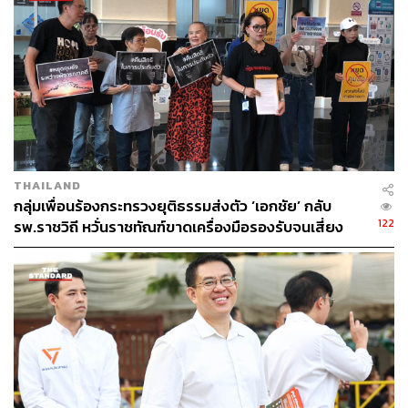
THAILAND
กลุ่มเพื่อนร้องกระทรวงยุติธรรมส่งตัว ‘เอกชัย’ กลับ
122
รพ.ราชวิถี หวั่นราชทัณฑ์ขาดเครื่องมือรองรับจนเสี่ยง
อันตรายถึงชีวิต ซ้ำรอยโศกนาฏกรรม