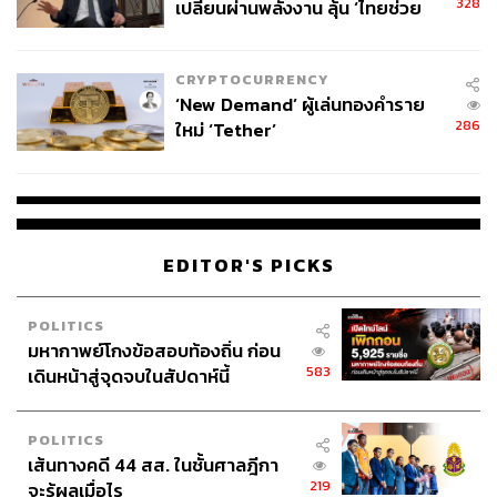
328
เปลี่ยนผ่านพลังงาน ลุ้น ‘ไทยช่วย
ไทยพลัส’ เฟส 2 รอประเมินความ
เหมาะสม
ABOUT THE AUTHOR
CRYPTOCURRENCY
THE STANDARD TEAM
‘New Demand’ ผู้เล่นทองคำราย
กองบรรณาธิการ THE STANDARD
286
ใหม่ ‘Tether’
ABOUT THE PHOTOGRAPHER
ชาติกล้า สำเนียงแจ่ม
ช่างภาพข่าว ประจำสำนักข่าว THE
STANDARD
EDITOR'S PICKS
POLITICS
มหากาพย์โกงข้อสอบท้องถิ่น ก่อน
583
เดินหน้าสู่จุดจบในสัปดาห์นี้
POLITICS
เส้นทางคดี 44 สส. ในชั้นศาลฎีกา
219
จะรู้ผลเมื่อไร