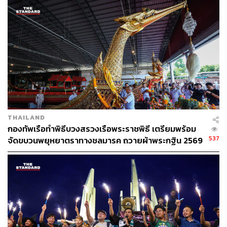
THAILAND
กองทัพเรือทำพิธีบวงสรวงเรือพระราชพิธี เตรียมพร้อม
537
จัดขบวนพยุหยาตราทางชลมารค ถวายผ้าพระกฐิน 2569