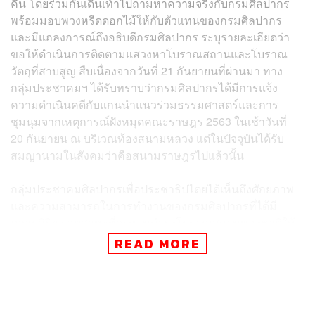
คืน โดยร่วมกันเดินเท้าไปถามหาความจริงกับกรมศิลปากร
พร้อมมอบพวงหรีดดอกไม้ให้กับตัวแทนของกรมศิลปากร
และมีแถลงการณ์ถึงอธิบดีกรมศิลปากร ระบุรายละเอียดว่า
ขอให้ดำเนินการติดตามแสวงหาโบราณสถานและโบราณ
วัตถุที่สาบสูญ สืบเนื่องจากวันที่ 21 กันยายนที่ผ่านมา ทาง
กลุ่มประชาคมฯ ได้รับทราบว่ากรมศิลปากรได้มีการแจ้ง
ความดำเนินคดีกับแกนนำแนวร่วมธรรมศาสตร์และการ
ชุมนุมจากเหตุการณ์ฝังหมุดคณะราษฎร 2563 ในเช้าวันที่
20 กันยายน ณ บริเวณท้องสนามหลวง แต่ในปัจจุบันได้รับ
สมญานามในสังคมว่าคือสนามราษฎรไปแล้วนั้น
กลุ่มประชาคมศิลปากรเพื่อประชาธิปไตยได้เห็นถึงศักยภาพ
และความสามารถในการทำงานของกรมศิลปากรที่ได้มี
ความวิริยะ อุตสาหะที่จะทะนุบำรุงโบราณสถานของชาติให้
ยังคงดำรงอยู่ แต่ถึงกระนั้นก็ดีทางกรมศิลปากรคงอาจลืมไป
READ MORE
เสียแล้วว่ายังมีการสูญหายของโบราณวัตถุและโบราณสถาน
ที่สำคัญของประเทศถึง 2 อย่าง นั่นก็คือ
หนึ่ง หมุดก่อเกิดรัฐธรมนูญ หรือหมุดคณะราษฎร ที่ได้สร้าง