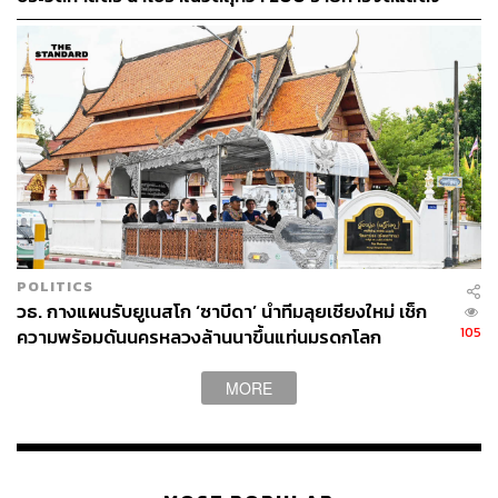
ตั้งเป้าผู้ชม 1 แสนคน
POLITICS
วธ. กางแผนรับยูเนสโก ‘ซาบีดา’ นำทีมลุยเชียงใหม่ เช็ก
105
ความพร้อมดันนครหลวงล้านนาขึ้นแท่นมรดกโลก
MORE