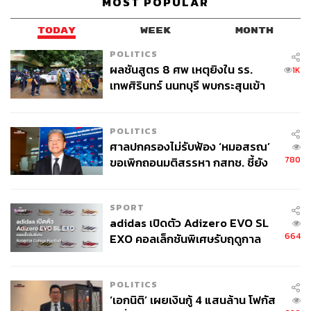
MOST POPULAR
TODAY
WEEK
MONTH
POLITICS
ผลชันสูตร 8 ศพ เหตุยิงใน รร.
1K
เทพศิรินทร์ นนทบุรี พบกระสุนเข้า
จุดสำคัญ ‘ศีรษะ-หน้าอก’ ครูถูกยิง
4 นัด จากระยะไกล
POLITICS
ศาลปกครองไม่รับฟ้อง ‘หมอสรณ’
TAGS:
การเมือง
กรมศิลปากร
การชุมนุมทางการเมือง
780
ขอเพิกถอนมติสรรหา กสทช. ชี้ยัง
มหาวิทยาลัยศิลปากร
ไม่ใช่ผู้เดือดร้อนเสียหาย
SPORT
adidas เปิดตัว Adizero EVO SL
664
EXO คอลเล็กชันพิเศษรับฤดูกาล
College Football
POLITICS
‘เอกนิติ’ เผยเงินกู้ 4 แสนล้าน โฟกัส
65