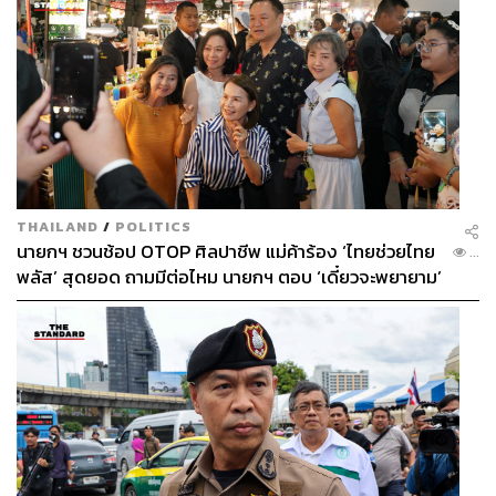
THAILAND
/
POLITICS
นายกฯ ชวนช้อป OTOP ศิลปาชีพ แม่ค้าร้อง ‘ไทยช่วยไทย
...
พลัส’ สุดยอด ถามมีต่อไหม นายกฯ ตอบ ‘เดี๋ยวจะพยายาม’