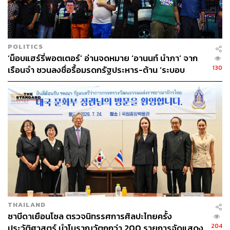
POLITICS
‘ม็อบแฮร์รี่พอตเตอร์’ อ่านจดหมาย ‘อานนท์ นำภา’ จาก
130
เรือนจำ ชวนลงชื่อรื้อมรดกรัฐประหาร-ต้าน ‘ระบอบ
สีน้ำเงิน’
THAILAND
ซาบีดาเยือนโซล ตรวจนิทรรศการศิลปะไทยครั้ง
204
ประวัติศาสตร์ นำโบราณวัตถุกว่า 200 รายการจัดแสดง