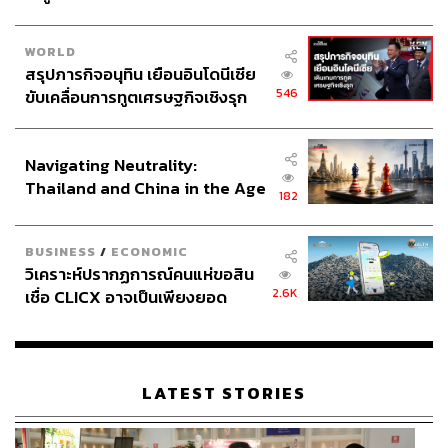
WORLD
สรุปภารกิจอนุทิน เยือนอินโดนีเซีย
546
ขับเคลื่อนการทูตเศรษฐกิจเชิงรุก
ประกาศหุ้นส่วนยุทธศาสตร์ไทย –
อินโดนีเซีย
Navigating Neutrality:
Thailand and China in the Age
182
of a New Global Order
BUSINESS
/
ECONOMIC
วิเคราะห์ปรากฏการณ์คนแห่ขอสิน
2.6K
เชื่อ CLICX อาจเป็นเพียงยอด
ภูเขาน้ำแข็ง ของปัญหาหนี้ครัว
เรือนไทยที่ถูกซุกไว้
LATEST STORIES