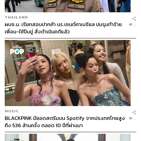
THAILAND
ผบช.น. เรียกสอบปากคำ นร.เซนต์คาเบรียล ปมรุมทำร้าย
...
เพื่อน-ใช้ปืนขู่ สั่งดำเนินคดีแล้ว
MUSIC
BLACKPINK มียอดสตรีมบน Spotify จากประเทศไทยสูง
...
ถึง 536 ล้านครั้ง ตลอด 10 ปีที่ผ่านมา