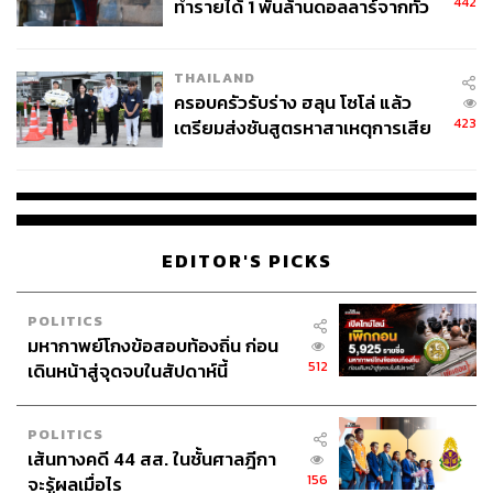
442
ทำรายได้ 1 พันล้านดอลลาร์จากทั่ว
โลกภายใน 6 วัน
THAILAND
ครอบครัวรับร่าง ฮลุน โซโล่ แล้ว
423
เตรียมส่งชันสูตรหาสาเหตุการเสีย
ชีวิต
EDITOR'S PICKS
POLITICS
มหากาพย์โกงข้อสอบท้องถิ่น ก่อน
512
เดินหน้าสู่จุดจบในสัปดาห์นี้
POLITICS
เส้นทางคดี 44 สส. ในชั้นศาลฎีกา
156
จะรู้ผลเมื่อไร