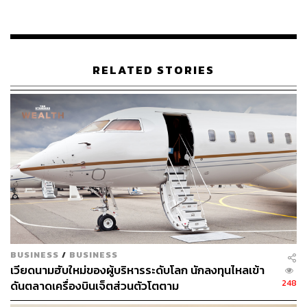
ไทย ได้ปรับตัวลงมาพอสมควรนับตั้งแต่ช่วงต้นปีนี้ นักลงทุน
จึงควรรอจังหวะให้บอนด์ยีลด์ระยะยาวมีการปรับตัวขึ้นบ้าง
ในการทยอยเข้าซื้อสะสม มากกว่าการไล่ราคาซื้อในจังหวะ
บอนด์ยีลด์ปรับตัวลดลง
RELATED STORIES
ในฝั่งตลาดค่าเงิน เงินดอลลาร์อ่อนค่าลงเมื่อเทียบกับสกุลเงิน
หลัก ตามมุมมองของผู้เล่นในตลาดที่เชื่อว่า Fed จะชะลอ
การเร่งขึ้นดอกเบี้ย หลังเงินเฟ้อล่าสุดได้ชะลอตัวลงต่อเนื่อง
ล่าสุดดัชนีเงินดอลลาร์ (DXY) ปรับตัวลดลงสู่ระดับ 102.3 จุด
ส่วนบรรดาสกุลเงินหลักต่างก็ปรับตัวแข็งค่าขึ้น เช่น เงินยูโร
(EUR) แข็งค่าขึ้นแตะระดับ 1.086 ดอลลาร์ต่อยูโร เงินเยน
ญี่ปุ่น (JPY) แข็งค่าขึ้นสู่ระดับ 129 เยนต่อดอลลาร์
นอกจากนี้การปรับตัวลงของทั้งเงินดอลลาร์และบอนด์ยีลด์
10 ปีสหรัฐฯ ได้ช่วยให้ราคาทองคำ (สัญญาทองคำตลาด
COMEX ส่งมอบเดือนกุมภาพันธ์) สามารถปรับตัวขึ้นทดสอบ
BUSINESS
/
BUSINESS
โซนแนวต้านแถว 1,900 ดอลลาร์ต่อออนซ์ได้ ขณะที่โฟลว
เวียดนามฮับใหม่ของผู้บริหารระดับโลก นักลงทุนไหลเข้า
ธุรกรรมขายทำกำไรทองคำก็เป็นอีกปัจจัยที่ช่วยหนุนให้เงิน
248
ดันตลาดเครื่องบินเจ็ตส่วนตัวโตตาม
บาทแข็งค่าขึ้น