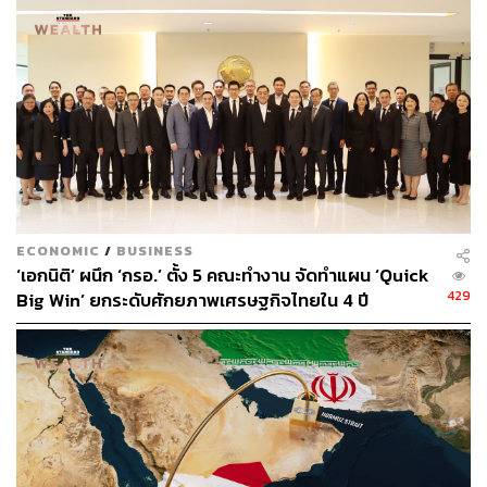
พูน พานิชพิบูลย์ นักกลยุทธ์ตลาดเงินตลาดทุน Krungthai
GLOBAL MARKETS ธนาคารกรุงไทย ประเมินว่า วันนี้ผู้เล่น
ในตลาดจะรอประเมินแนวโน้มเศรษฐกิจสหรัฐฯ ผ่านรายงาน
ดัชนีความเชื่อมั่นผู้บริโภคโดยมหาวิทยาลัยมิชิแกน ซึ่งหนึ่ง
ในข้อมูลที่น่าสนใจคือ รายงานคาดการณ์อัตราเงินเฟ้อใน
ระยะสั้นและระยะยาว (Inflation Expectations) โดยหากคาด
การณ์เงินเฟ้อของผู้บริโภคทั้งในระยะสั้นและระยะยาวต่าง
ปรับตัวลดลงต่อเนื่อง ก็อาจทำให้ผู้เล่นในตลาดต่างมั่นใจใน
มุมมองที่เชื่อว่าเงินเฟ้อสหรัฐฯ จะชะลอตัวลงได้จริง และจะ
ECONOMIC
/
BUSINESS
‘เอกนิติ’ ผนึก ‘กรอ.’ ตั้ง 5 คณะทำงาน จัดทำแผน ‘Quick
ทำให้ Fed ชะลอการเร่งขึ้นดอกเบี้ย
429
Big Win’ ยกระดับศักยภาพเศรษฐกิจไทยใน 4 ปี
พูนระบุว่า การแข็งค่าของเงินบาทในช่วงที่ผ่านมานั้นมาจาก
ปัจจัยหลักทั้งการอ่อนค่าลงของเงินดอลลาร์ รวมถึงโฟลว
ธุรกรรมขายทำกำไรทองคำ สำหรับวันนี้ในภาวะตลาดเปิด
รับความเสี่ยง คาดว่าเงินบาทก็มีโอกาสแข็งค่าขึ้นต่อได้บ้าง
โดยมีโอกาสที่ค่าเงินบาทอาจแข็งค่าขึ้นทดสอบโซนแนวรับ
สำคัญ 33 บาทต่อดอลลาร์ แต่เงินบาทอาจไม่ได้แข็งค่าขึ้น
แรงจนหลุดแนวรับสำคัญ เนื่องจากเริ่มเห็นสัญญาณการขาย