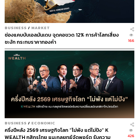
ทำกำไรสถานะ Short USDTHB ของผู้เล่นต่างชาติมากขึ้น
นอกจากนี้ยังประเมินว่า บรรดาผู้ส่งออกอาจไม่ได้รีบเข้ามา
BUSINESS
/
MARKET
ขายเงินดอลลาร์ เพราะส่วนใหญ่อาจรอจังหวะให้เงินบาท
ช่องแคบบับเอลมันเดบ จุดคอขวด 12% การค้าโลกเสี่ยง
อ่อนค่าลงบ้าง อาทิ อ่อนค่าใกล้โซน 33.50 บาทต่อดอลลาร์
166
ชะงัก กระทบราคาทองคำ
จึงยังมองกรอบเงินบาทวันนี้อยู่ที่ระดับ 33.00-33.30 บาทต่อ
ดอลลาร์
สามารถติดตาม THE STANDARD WEALTH
ผ่านแอปพลิเคชันต่างๆ ที่คุณสะดวกหรือใช้งานอยู่แล้วได้เลย
TAGS:
การลงทุน
เงินบาทแข็งค่า
BUSINESS
/
ECONOMIC
ธนาคารกลางสหรัฐฯ (Fed)
เศรษฐกิจสหรัฐฯ
ครึ่งปีหลัง 2569 เศรษฐกิจโลก “ไม่พัง แต่ไม่ปัง” K
ตลาดหุ้นยุโรป
พูน พานิชพิบูลย์
เงินบาท
เงินเฟ้อสหรัฐฯ
426
WEALTH กสิกรไทย แนะกลยุทธ์จัดพอร์ต รับความ