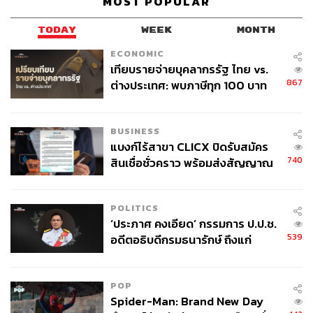
MOST POPULAR
TODAY
WEEK
MONTH
ECONOMIC
เทียบรายจ่ายบุคลากรรัฐ ไทย vs.
867
ต่างประเทศ: พบภาษีทุก 100 บาท
ของคนไทยใช้ไปกับข้าราชการเฉียด
40 บาท
BUSINESS
แบงก์ไร้สาขา CLICX ปิดรับสมัคร
740
สินเชื่อชั่วคราว พร้อมส่งสัญญาณ
เตือนกลุ่มกู้เงินผิดวัตถุประสงค์-ให้
ข้อมูลเท็จ เตรียมดำเนินคดีเด็ดขาด
POLITICS
‘ประภาศ คงเอียด’ กรรมการ ป.ป.ช.
539
อดีตอธิบดีกรมธนารักษ์ ถึงแก่
อนิจกรรม
POP
Spider-Man: Brand New Day