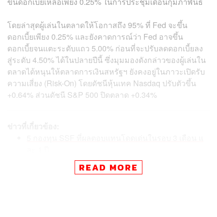
ขึ้นดอกเบี้ยเหลือเพียง 0.25% ในการประชุมเดือนกุมภาพันธ์
โดยล่าสุดผู้เล่นในตลาดให้โอกาสถึง 95% ที่ Fed จะขึ้น
ดอกเบี้ยเพียง 0.25% และยังคาดการณ์ว่า Fed อาจขึ้น
ดอกเบี้ยจนแตะระดับแถว 5.00% ก่อนที่จะปรับลดดอกเบี้ยลง
สู่ระดับ 4.50% ได้ในปลายปีนี้ ซึ่งมุมมองดังกล่าวของผู้เล่นใน
ตลาดได้หนุนให้ตลาดการเงินสหรัฐฯ ยังคงอยู่ในภาวะเปิดรับ
ความเสี่ยง (Risk-On) โดยดัชนีหุ้นเทค Nasdaq ปรับตัวขึ้น
+0.64% ส่วนดัชนี S&P 500 ปิดตลาด +0.34%
ข่าวที่เกี่ยวข้อง:
5 กองทุน SSF ที่ผลตอบแทนโดดเด่นในรอบ 3 เดือน แ
ละ 1 ปี
เจาะกองทุน SSF/RMF ดาวเด่นสายฮิต กับ SCBRM4 แ
READ MORE
ละ SCBLT1-SSF
10 กองทุน RMF ที่ผลตอบแทนดีสุดตั้งแต่ต้นปีจนถึงปัจจุ
บัน