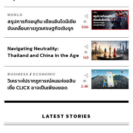
WORLD
สรุปภารกิจอนุทิน เยือนอินโดนีเซีย
506
ขับเคลื่อนการทูตเศรษฐกิจเชิงรุก
ประกาศหุ้นส่วนยุทธศาสตร์ไทย –
อินโดนีเซีย
Navigating Neutrality:
Thailand and China in the Age
143
of a New Global Order
BUSINESS
/
ECONOMIC
วิเคราะห์ปรากฏการณ์คนแห่ขอสิน
2.4K
เชื่อ CLICX อาจเป็นเพียงยอด
ภูเขาน้ำแข็ง ของปัญหาหนี้ครัว
เรือนไทยที่ถูกซุกไว้
LATEST STORIES