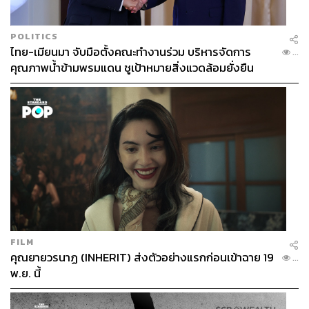
POLITICS
ไทย-เมียนมา จับมือตั้งคณะทำงานร่วม บริหารจัดการ
...
คุณภาพน้ำข้ามพรมแดน ชูเป้าหมายสิ่งแวดล้อมยั่งยืน
FILM
คุณยายวรนาฏ (INHERIT) ส่งตัวอย่างแรกก่อนเข้าฉาย 19
...
พ.ย. นี้