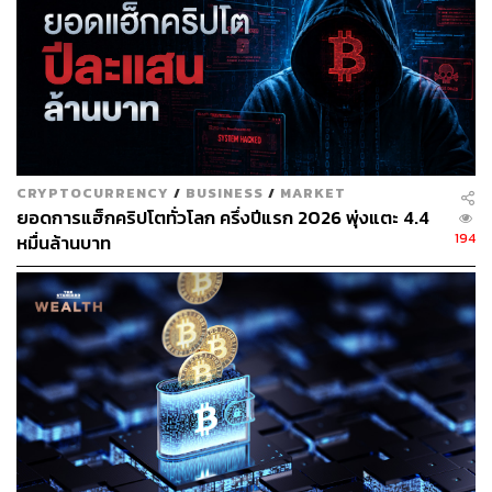
สำหรับ ‘ทุกคน’
อยากสัมผัสอนาคตคริปโต? รวบรวมบรรยากาศโลกการเงิน
อนาคตมาไว้ให้แล้วกับงานที่น่าตื่นเต้นที่สุดแห่งปี! ‘Street of
the Future’ โดย Binance TH ใจกลางสยามสแควร์ วันที่ 18-
19 มกราคมนี้ ม่วนจอยบรรยากาศโลกคริปโตแบบที่ไม่ว่า
ใครก็เข้าใจได้ งานนี้ไม่ได้มีแค่ข้อมูลเกี่ยวกับโลกคริปโตที่
CRYPTOCURRENCY
/
BUSINESS
/
MARKET
ทุกคนสงสัย แต่ยังมาพร้อมกับกิจกรรมเอ็นเตอร์เทนที่จะช่วย
ยอดการแฮ็กคริปโตทั่วโลก ครึ่งปีแรก 2026 พุ่งแตะ 4.4
ให้เราเข้าใจโลกคริปโตมากยิ่งขึ้น
194
หมื่นล้านบาท
อีเวนต์นี้ตอกย้ำว่าสินทรัพย์ดิจิทัลเข้าสู่กระแสหลัก (Mass
Adoption) ที่จะไม่พูดคุยกันในวงสนทนานักลงทุนอีกต่อไป