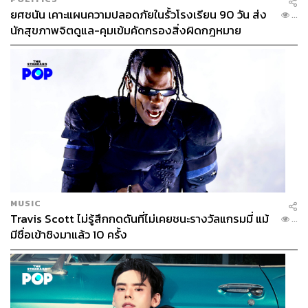
ยศชนัน เคาะแผนความปลอดภัยในรั้วโรงเรียน 90 วัน ส่ง
...
นักสุขภาพจิตดูแล-คุมเข้มคัดกรองสิ่งผิดกฎหมาย
ABOUT THE AUTHOR
THE STANDARD WEALTH
สำนักข่าวเศรษฐกิจ ธุรกิจ และการลงทุน โดย
ทีมข่าว THE STANDARD
MUSIC
Travis Scott ไม่รู้สึกกดดันที่ไม่เคยชนะรางวัลแกรมมี่ แม้
...
มีชื่อเข้าชิงมาแล้ว 10 ครั้ง