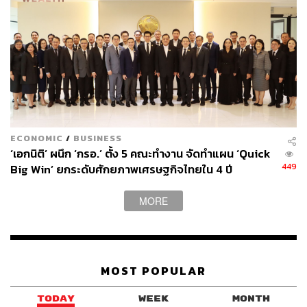
Binance TH Square เวิร์กช็อปแบบจับมือทำ 101 ตั้งแต่
พื้นฐานการเปิดบัญชี การเริ่มลงทุนบิทคอยน์ มายด์เซ็
ตก่อนเริ่มลงทุนคริปโต
Binance TH Tuk Tuk อีกหนึ่งแลนด์มาร์กที่ถ่ายทอด
ความเป็นส่วนหนึ่งของแพลตฟอร์มในสังคมไทย
ECONOMIC
/
BUSINESS
โอกาสในโลกการเงินยุคใหม่ มากกว่าการซื้อขาย
‘เอกนิติ’ ผนึก ‘กรอ.’ ตั้ง 5 คณะทำงาน จัดทำแผน ‘Quick
เหรียญ นี่คืองานที่จะเปิดโลกทางอาชีพ หรือการนำ
449
Big Win’ ยกระดับศักยภาพเศรษฐกิจไทยใน 4 ปี
เทคโนโลยีมาสร้างสิ่งที่ไม่เคยเป็นไปได้มาก่อน!
MORE
Talk Space รับฟังเทรนด์สด ใหม่ ย่อยง่าย เกี่ยวกับคริป
โตและบล็อกเชนจากสปีกเกอร์แนวหน้าของวงการ
พร้อมรับอินไซต์ที่คุณจะนำไปต่อยอดได้จริง ไม่ว่าจะ
MOST POPULAR
เป็น
Driving Crypto Adoption in Thailand: การนำคริ
TODAY
WEEK
MONTH