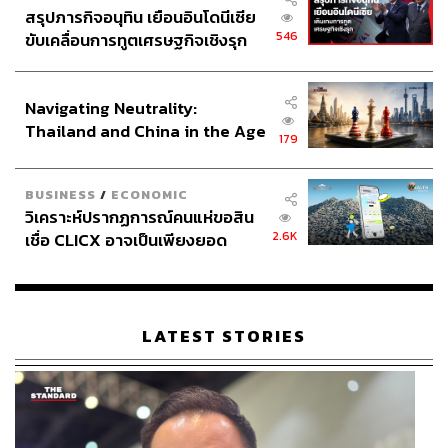
อย่าง BNK48, ต้าห์อู๋-ออฟโรด, วี วิโอเลต, PERSES,
สรุปภารกิจอนุทิน เยือนอินโดนีเซีย
PROXIE และ BOWKYLION ที่จะทำให้งานนี้สนุกและเก็บ
546
ขับเคลื่อนการทูตเศรษฐกิจเชิงรุก
ความประทับใจกลับบ้าน
ประกาศหุ้นส่วนยุทธศาสตร์ไทย –
อินโดนีเซีย
กิจกรรมตลอด 2 วันนี้จะจัดขึ้นบนถนนกลางสยามสแควร์ ที่
Navigating Neutrality:
ได้รับการเนรมิตให้เป็นเหมือนเส้นทางที่จะค่อยๆ พาทุกคน
Thailand and China in the Age
179
เข้าสู่โลกคริปโตอย่างสมบูรณ์
of a New Global Order
ลงทะเบียนล่วงหน้าเข้าร่วมฟรีได้แล้ววันนี้ผ่านลิงก์นี้:
https://l
BUSINESS
/
ECONOMIC
u.ma/883jke53
และคลิกดูขั้นตอนการลงทะเบียนเพิ่มเติม
วิเคราะห์ปรากฏการณ์คนแห่ขอสิน
2.6K
เชื่อ CLICX อาจเป็นเพียงยอด
ได้ที่:
https://www.facebook.com/share/p/1KgoAE1Kdc/
ภูเขาน้ำแข็ง ของปัญหาหนี้ครัว
เรือนไทยที่ถูกซุกไว้
แล้วเจอกันบน ‘ถนนสู่อนาคต’ Street of the Future ณ
สยามสแควร์ วันที่ 18-19 มกราคม 2568! งานที่คุณจะไม่
LATEST STORIES
อยากพลาด หากอยากรู้ว่าคริปโตคืออนาคตหรือแค่กระแส…
และงานที่ทำให้คุณเข้าใจโลกคริปโตได้ด้วยความสนุกและ
ความสร้างสรรค์แบบไม่เหมือนใคร!
คำเตือน:
คริปโทเคอร์เรนซี
และโทเคนดิจิทัลมีความเสี่ยงสูง