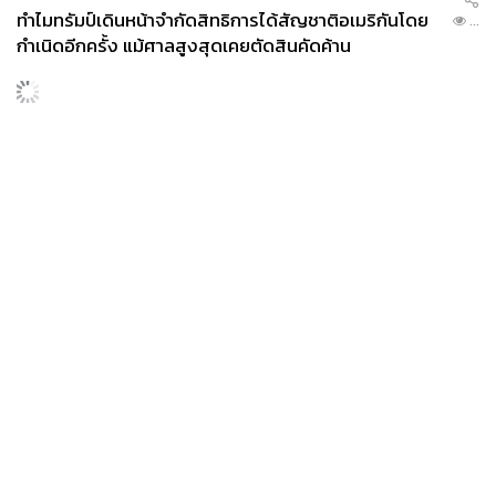
ทำไมทรัมป์เดินหน้าจำกัดสิทธิการได้สัญชาติอเมริกันโดย
...
กำเนิดอีกครั้ง แม้ศาลสูงสุดเคยตัดสินคัดค้าน
News
Wealth
Pop
Podcast
Video
Now
Opinion
Careers
Events
Privacy
About
Contact
Policy
FOR
ADVERTISING
MEMBERSHIP