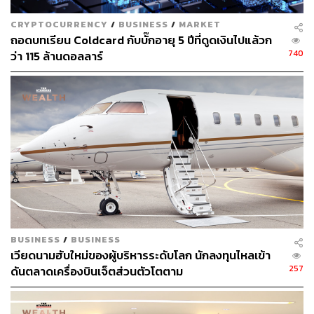
CRYPTOCURRENCY
/
BUSINESS
/
MARKET
ถอดบทเรียน Coldcard กับบั๊กอายุ 5 ปีที่ดูดเงินไปแล้วก
740
ว่า 115 ล้านดอลลาร์
จำลองบรรยากาศการใช้คริปโตและเหรียญสกุลดิจิทัล
ต่างๆ ผ่านกิจกรรมโซนต่างๆ ในงาน
สะสมแสตมป์บน Passport Card รับ SWAG รุ่น Rare
Item ในวงการคริปโตที่ไม่มีการผลิตซ้ำและผลิตเพิ่ม มี
แจกเฉพาะที่นี่ที่เดียว!
BUSINESS
/
BUSINESS
เวียดนามฮับใหม่ของผู้บริหารระดับโลก นักลงทุนไหลเข้า
ขนเกมยอดนิยมในชาวคริปโตอย่าง ตึกถล่ม (Jenga),
257
ดันตลาดเครื่องบินเจ็ตส่วนตัวโตตาม
บันไดงู และอีกมากมาย มาในไซส์จัมโบ้ เป็นอีกหนึ่ง
แลนด์มาร์กในงาน