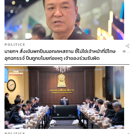
ท่านอาจสูญเสียเงินลงทุนได้ทั้งจำนวน โปรดศึกษาข้อมูลและ
ลงทุนให้เหมาะสมกับระดับความเสี่ยงที่ยอมรับได้
สามารถติดตาม THE STANDARD WEALTH
ผ่านแอปพลิเคชันต่างๆ ที่คุณสะดวกหรือใช้งานอยู่แล้วได้เลย
POLITICS
นายกฯ สั่งเข้มพกปืนนอกเคหสถาน ชี้ไม่ใช่เจ้าหน้าที่มีโทษ
...
อุกฉกรรจ์ ปืนถูกขโมยก่อเหตุ เจ้าของร่วมรับผิด
TAGS:
การลงทุน
Cryptocurrency
สกุลเงินดิจิทัล
2.0K
POLITICS