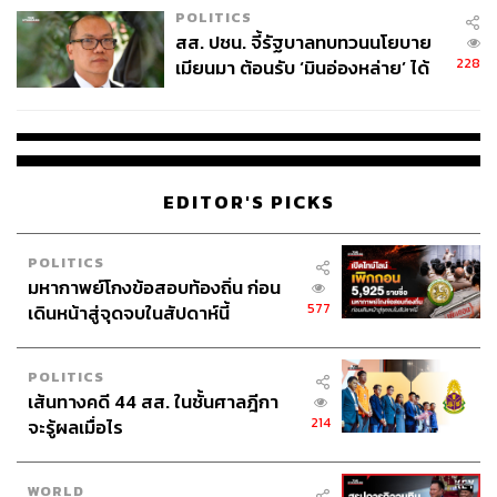
POLITICS
สส. ปชน. จี้รัฐบาลทบทวนนโยบาย
228
เมียนมา ต้อนรับ ‘มินอ่องหล่าย’ ได้
แค่สัญญาว่างเปล่า
EDITOR'S PICKS
POLITICS
มหากาพย์โกงข้อสอบท้องถิ่น ก่อน
577
เดินหน้าสู่จุดจบในสัปดาห์นี้
POLITICS
เส้นทางคดี 44 สส. ในชั้นศาลฎีกา
214
จะรู้ผลเมื่อไร
ฟรีคอนเสิร์ตปิดท้ายสุดปัง เตรียมพบกับโชว์จากศิลปินชื่อดัง
WORLD