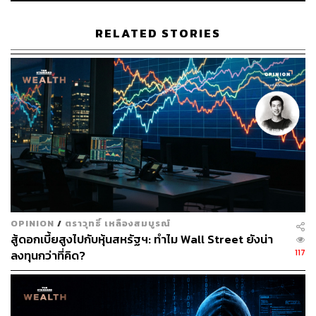
ผู้คน และตลาด RWA Tokenization จะไม่ใช่แค่เทรนด์ แต่ยัง
คงถูกพูดถึงต่อ แม้ว่าจะโดดเด่นใน Tokenization ในวงการ
RELATED STORIES
อสังหาริมทรัพย์ แต่ในปีนี้จะเห็นการขยายตัวเข้าสู่
อุตสาหกรรมต่างๆ เช่น ศิลปะ, การเกษตร, พลังงานหมุนเวียน
และทรัพย์สินทางปัญญา ซึ่งแต่เดิมยากต่อการลงทุน
เนื่องจากต้นทุนสูงหรือยากต่อการจัดการ แต่ Tokenization
กำลังจะเปิดโอกาสให้คนหน้าใหม่ๆ เข้าถึงการลงทุนมากขึ้น
สำหรับบิทคอยน์ ส่งท้ายปี 2567 ด้วยมูลค่าตลาดเพิ่มขึ้น
123.4%YTD เมื่อเทียบกับต้นปี ความสำเร็จนี้ทำให้บิทคอยน์
กลายเป็นสินทรัพย์ที่มีมูลค่าตลาดใหญ่เป็นอันดับ 7 ของโลก
แซงหน้า
Saudi Aramco
และเงิน ในบรรดาสินทรัพย์ที่มี
มูลค่าสูงสุด 10 อันดับแรกของโลก บิทคอยน์มีผลงานดีที่สุด
OPINION
/
ตราวุทธิ์ เหลืองสมบูรณ์
เป็นอันดับ 2 รองจาก NVIDIA
และมีโอกาสที่ปี 2568 จะเป็นปี
สู้ดอกเบี้ยสูงไปกับหุ้นสหรัฐฯ: ทำไม Wall Street ยังน่า
ที่บิทคอยน์จะไต่อันดับสูงขึ้นเป็นสินทรัพย์ชั้นนำระดับโลก
117
ลงทุนกว่าที่คิด?
เปิดโลกคริปโตในงาน Street of the Future: อีเวนต์ค
ริปโตที่แรกและที่เดียวในประเทศไทยที่พูดเรื่องคริปโต