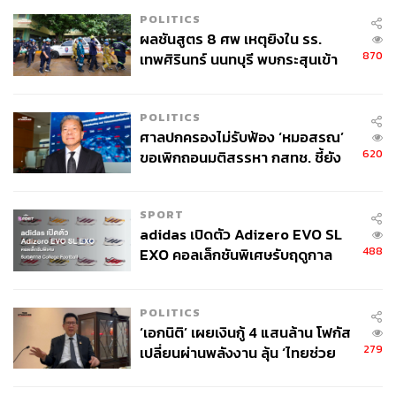
ปโตมาใช้ในชีวิตประจำวันของคนไทย
POLITICS
Meme Coins: Fad or Financial Revolution?:
ผลชันสูตร 8 ศพ เหตุยิงใน รร.
กระแสชั่วคราวหรือการปฏิวัติการเงิน?
870
เทพศิรินทร์ นนทบุรี พบกระสุนเข้า
สำรวจระบบนิเวศของเกมในยุค Web3 ที่จะ
จุดสำคัญ ‘ศีรษะ-หน้าอก’ ครูถูกยิง
เปลี่ยนแปลงความสัมพันธ์ระหว่างผู้พัฒนา ผู้เล่น
4 นัด จากระยะไกล
และนักลงทุนไปตลอดกาล ที่หัวข้อ Who Owns
POLITICS
the Game? Power, Profit, and Possibility in
ศาลปกครองไม่รับฟ้อง ‘หมอสรณ’
Web3 Gaming
620
ขอเพิกถอนมติสรรหา กสทช. ชี้ยัง
Investment Thesis 2025 ครบจบประเด็นการ
ไม่ใช่ผู้เดือดร้อนเสียหาย
ลงทุนที่ทุกคนควรรู้
SPORT
อาชีพใหม่รับการมาของเทคโนโลยีคริปโต,
adidas เปิดตัว Adizero EVO SL
Web3 หรือบล็อกเชน ที่เซสชัน Building Careers
488
EXO คอลเล็กชันพิเศษรับฤดูกาล
in Web3 and Crypto: สร้างเส้นทางอาชีพในโลก
College Football
ใหม่
และการปรากฏตัวของแขกรับเชิญสุดพิเศษที่คุณ
POLITICS
ต้องมาสัมผัส!
‘เอกนิติ’ เผยเงินกู้ 4 แสนล้าน โฟกัส
279
เปลี่ยนผ่านพลังงาน ลุ้น ‘ไทยช่วย
ไทยพลัส’ เฟส 2 รอประเมินความ
เหมาะสม