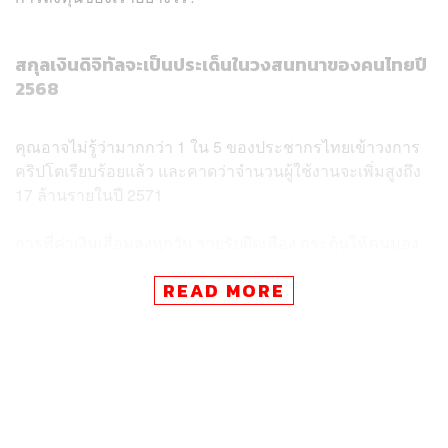
สกุลเงินดิจิทัลจะเป็นประเด็นในวงสนทนาของคนไทยปี
2568
คุณอาจไม่รู้ว่ามากกว่า 1 ใน 5 ของประชากรไทยเข้าวงการ
คริปโตเรียบร้อยแล้ว และคาดว่าจำนวนผู้ใช้งานจะเพิ่มสูงถึง
17 ล้านรายในปี 2571
การที่ค่าเงินเสื่อมลงทุกวัน รายรับฝืดเคือง กระตุ้นให้คนมอง
หาสินทรัพย์ที่มีอนาคต ในยุคนี้บิทคอยน์เป็น Store of Value
READ MORE
ที่เก็บความมั่งคั่งสำหรับปัจจุบันไปจนถึงยุคหน้า ซึ่งจะทำให้ผู้
เก็บสะสมอยู่เหนือปัญหาเงินเฟ้อ สถานการณ์ All Time High
ล่าสุดเมื่อเดือนพฤศจิกายน 2567 นับเป็นอีกหนึ่งการจุดพลุ
วงการสินทรัพย์ดิจิทัลในตลาด เปิดโอกาสให้ผู้ลงทุนหน้าใหม่
หลั่งไหลเข้าสู่ตลาดนี้มากขึ้น
เรื่องราวของเหรียญมีม (Meme Coin) หนึ่งในเหรียญคริปโต