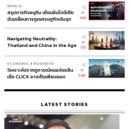
WORLD
สรุปภารกิจอนุทิน เยือนอินโดนีเซีย
544
ขับเคลื่อนการทูตเศรษฐกิจเชิงรุก
ประกาศหุ้นส่วนยุทธศาสตร์ไทย –
อินโดนีเซีย
Navigating Neutrality:
Thailand and China in the Age
175
of a New Global Order
ECONOMIC
/
BUSINESS
วิเคราะห์ปรากฏการณ์คนแห่ขอสิน
2.6K
เชื่อ CLICX อาจเป็นเพียงยอด
ภูเขาน้ำแข็ง ของปัญหาหนี้ครัว
เรือนไทยที่ถูกซุกไว้
LATEST STORIES