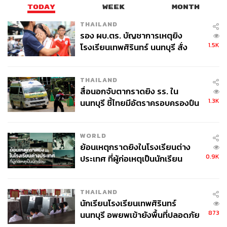
TODAY
WEEK
MONTH
THAILAND
รอง ผบ.ตร. บัญชาการเหตุยิง
1.5K
โรงเรียนเทพศิรินทร์ นนทบุรี สั่ง
ค้นหา 2 รอบยืนยันไร้คนติดค้าง พบ
ศพปู่-ย่าที่บ้านพักผู้ก่อเหตุ
THAILAND
สื่อนอกจับตากราดยิง รร. ใน
1.3K
นนทบุรี ชี้ไทยมีอัตราครอบครองปืน
สูงในระดับต้นของภูมิภาค
WORLD
ย้อนเหตุกราดยิงในโรงเรียนต่าง
0.9K
ประเทศ ที่ผู้ก่อเหตุเป็นนักเรียน
THAILAND
นักเรียนโรงเรียนเทพศิรินทร์
873
นนทบุรี อพยพเข้ายังพื้นที่ปลอดภัย
ชั่วคราว หลังเหตุใช้อาวุธปืนภายใน