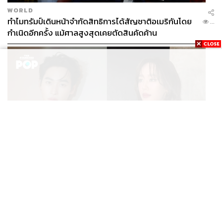
WORLD
ทำไมทรัมป์เดินหน้าจำกัดสิทธิการได้สัญชาติอเมริกันโดย
...
กำเนิดอีกครั้ง แม้ศาลสูงสุดเคยตัดสินคัดค้าน
ENTERTAINMENT
เก้า นพเก้า และ พาย รินรดา เตรียมร่วมงานกันใน ‘รสกาล
...
Enchanted Taste In Time’