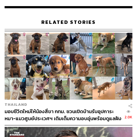
RELATED STORIES
นอกจากนี้ยังได้สั่งการให้ 50 เขตประสานเครือข่ายกลุ่มคน
รักสัตว์ ลงพื้นที่ชุมชน เพื่อทำหมันและฉีดวัคซีนก่อนจด
THAILAND
ทะเบียนสุนัขและแมว โดยคาดว่าจะดำเนินการทำหมันและ
มอบชีวิตใหม่ให้น้องสี่ขา กทม. ชวนเปิดบ้านรับอุปการะ
ฉีดวัคซีนสุนัขและแมวได้สัปดาห์ละ 600 ตัว
2.0K
หมา-แมวศูนย์ประเวศฯ เติมเต็มความอบอุ่นพร้อมดูแลฝัง
ไมโครชิปฟรี
TAGS:
โรคพิษสุนัขบ้า
การขึ้นทะเบียนสัตว์เลี้ยง
แมวจรจัด