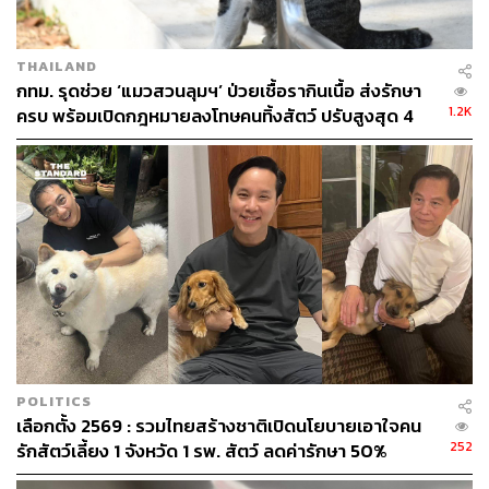
THAILAND
กทม. รุดช่วย ‘แมวสวนลุมฯ’ ป่วยเชื้อรากินเนื้อ ส่งรักษา
1.2K
ครบ พร้อมเปิดกฎหมายลงโทษคนทิ้งสัตว์ ปรับสูงสุด 4
หมื่นบาท
POLITICS
เลือกตั้ง 2569 : รวมไทยสร้างชาติเปิดนโยบายเอาใจคน
252
รักสัตว์เลี้ยง 1 จังหวัด 1 รพ. สัตว์ ลดค่ารักษา 50%