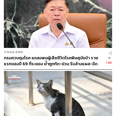
266
THAILAND
กรมควบคุมโรค แถลงพบผู้เสียชีวิตโรคพิษสุนัขบ้า ราย
ABOUT THE AUTHOR
1.6K
แรกของปี 69 ที่ระยอง ย้ำถูกกัด-ข่วน รีบล้างแผล-ฉีด
ธนกร วงษ์ปัญญา
วัคซีนทันที
บรรณาธิการข่าวในประเทศ กอง
บรรณาธิการข่าว THE STANDARD
ABOUT THE PHOTOGRAPHER
ฐานิส สุดโต
บรรณาธิการภาพ ประจำสำนักข่าว THE
STANDARD