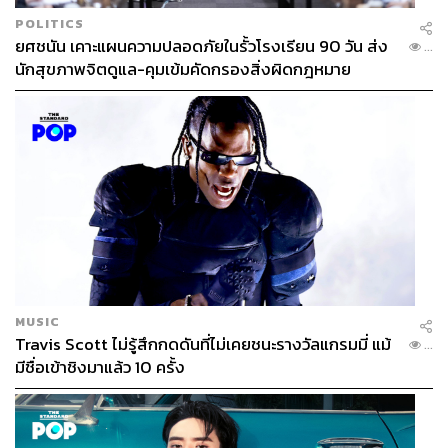
POLITICS
ยศชนัน เคาะแผนความปลอดภัยในรั้วโรงเรียน 90 วัน ส่ง
...
นักสุขภาพจิตดูแล-คุมเข้มคัดกรองสิ่งผิดกฎหมาย
MUSIC
Travis Scott ไม่รู้สึกกดดันที่ไม่เคยชนะรางวัลแกรมมี่ แม้
...
มีชื่อเข้าชิงมาแล้ว 10 ครั้ง