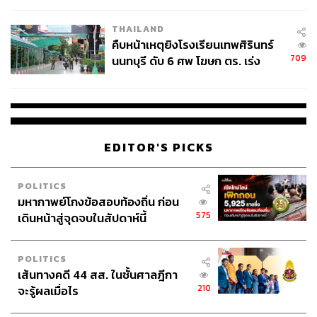
โรงเรียนคลี่คลาย
THAILAND
คืบหน้าเหตุยิงโรงเรียนเทพศิรินทร์
709
นนทบุรี ดับ 6 ศพ โฆษก ตร. เร่ง
สอบปมขโมยปืนปู่ก่อเหตุ
EDITOR'S PICKS
POLITICS
มหากาพย์โกงข้อสอบท้องถิ่น ก่อน
575
เดินหน้าสู่จุดจบในสัปดาห์นี้
POLITICS
เส้นทางคดี 44 สส. ในชั้นศาลฎีกา
210
จะรู้ผลเมื่อไร