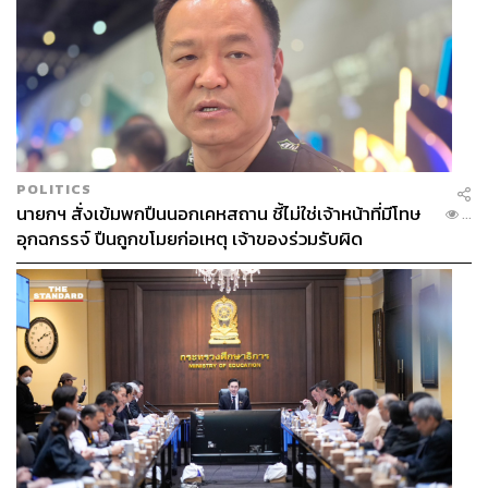
POLITICS
นายกฯ สั่งเข้มพกปืนนอกเคหสถาน ชี้ไม่ใช่เจ้าหน้าที่มีโทษ
...
อุกฉกรรจ์ ปืนถูกขโมยก่อเหตุ เจ้าของร่วมรับผิด