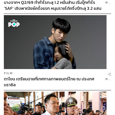
บางจากฯ Q2/69 ทำกำไรทะลุ 1.2 หมื่นล้าน เริ่มบุ๊กกำไร
...
‘SAF’ เชิงพาณิชย์ครั้งแรก หนุนรายได้ครึ่งปีทะลุ 3.2 แสน
ล้าน
FILM
ตาโขน เตรียมฉายที่เทศกาลภาพยนตร์ไทย ณ ประเทศ
...
บราซิล