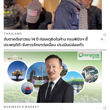
THAILAND
จับตาคดีเยาวชน 14 ปี ก่อเหตุยิงในห้าง กรมพินิจฯ ชี้
...
ประพฤติดี-รับการรักษาต่อเนื่อง ประเมินปล่อยตัว
BUSINESS
/
MARKET