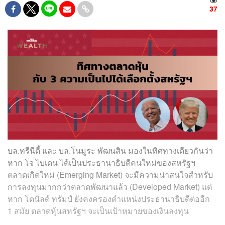
37
บล.ทรีนีตี้ และ บล.โนมูระ พัฒนสิน มองในทิศทางเดียวกันว่า
หาก โจ ไบเดน ได้เป็นประธานาธิบดีคนใหม่ของสหรัฐฯ
ตลาดเกิดใหม่ (Emerging Market) จะมีความน่าสนใจสำหรับ
การลงทุนมากกว่าตลาดพัฒนาแล้ว (Developed Market) แต่
หาก โดนัลด์ ทรัมป์ ยังคงครองตำแหน่งประธานาธิบดีต่ออีก
1 สมัย ตลาดหุ้นสหรัฐฯ จะเป็นเป้าหมายของเงินลงทุน