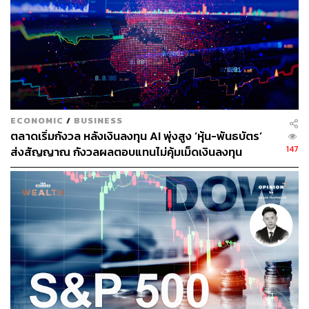
ECONOMIC
/
BUSINESS
ตลาดเริ่มกังวล หลังเงินลงทุน AI พุ่งสูง ‘หุ้น-พันธบัตร’
147
ส่งสัญญาณ กังวลผลตอบแทนไม่คุ้มเม็ดเงินลงทุน