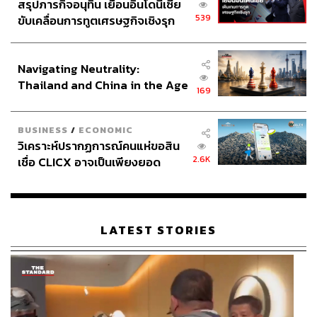
สรุปภารกิจอนุทิน เยือนอินโดนีเซีย
539
ขับเคลื่อนการทูตเศรษฐกิจเชิงรุก
ประกาศหุ้นส่วนยุทธศาสตร์ไทย –
อินโดนีเซีย
Navigating Neutrality:
Thailand and China in the Age
169
of a New Global Order
BUSINESS
/
ECONOMIC
วิเคราะห์ปรากฏการณ์คนแห่ขอสิน
2.6K
เชื่อ CLICX อาจเป็นเพียงยอด
ภูเขาน้ำแข็ง ของปัญหาหนี้ครัว
เรือนไทยที่ถูกซุกไว้
LATEST STORIES