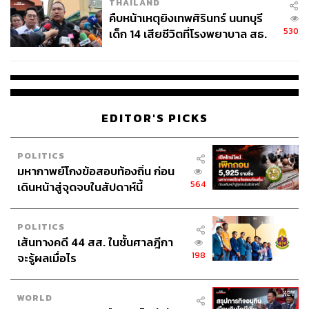
THAILAND
คืบหน้าเหตุยิงเทพศิรินทร์ นนทบุรี
530
เด็ก 14 เสียชีวิตที่โรงพยาบาล สธ.
ยืนยันครูเสียชีวิต 5 ราย เจ็บ 22
ราย
EDITOR'S PICKS
POLITICS
มหากาพย์โกงข้อสอบท้องถิ่น ก่อน
564
เดินหน้าสู่จุดจบในสัปดาห์นี้
POLITICS
เส้นทางคดี 44 สส. ในชั้นศาลฎีกา
198
จะรู้ผลเมื่อไร
WORLD