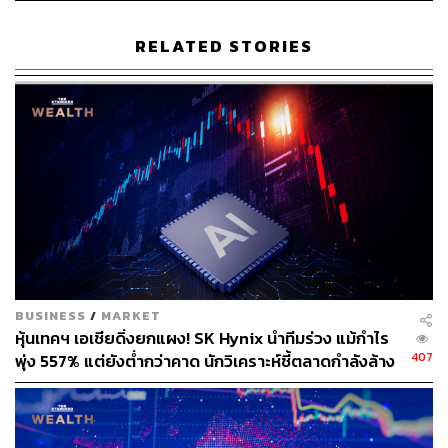
RELATED STORIES
37
ABOUT THE AUTHOR
สกุลชัย เก่งอนันตานนท์
Content Creator สำนักข่าว THE
STANDARD WEALTH
BUSINESS
/
MARKET
หุ้นเทคฯ เอเชียดิ่งยกแผง! SK Hynix นำทีมร่วง แม้กำไร
407
พุ่ง 557% แต่ยังต่ำกว่าคาด นักวิเคราะห์ชี้ตลาดกำลังล้าง
‘ฟองสบู่’ AI