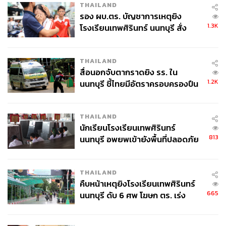
THAILAND
รอง ผบ.ตร. บัญชาการเหตุยิง
1.3K
โรงเรียนเทพศิรินทร์ นนทบุรี สั่ง
ค้นหา 2 รอบยืนยันไร้คนติดค้าง พบ
ศพปู่-ย่าที่บ้านพักผู้ก่อเหตุ
THAILAND
สื่อนอกจับตากราดยิง รร. ใน
1.2K
นนทบุรี ชี้ไทยมีอัตราครอบครองปืน
สูงในระดับต้นของภูมิภาค
THAILAND
นักเรียนโรงเรียนเทพศิรินทร์
813
นนทบุรี อพยพเข้ายังพื้นที่ปลอดภัย
ชั่วคราว หลังเหตุใช้อาวุธปืนภายใน
โรงเรียนคลี่คลาย
THAILAND
คืบหน้าเหตุยิงโรงเรียนเทพศิรินทร์
665
นนทบุรี ดับ 6 ศพ โฆษก ตร. เร่ง
สอบปมขโมยปืนปู่ก่อเหตุ