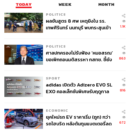
TODAY
WEEK
MONTH
POLITICS
ผลชันสูตร 8 ศพ เหตุยิงใน รร.
1.1K
เทพศิรินทร์ นนทบุรี พบกระสุนเข้า
จุดสำคัญ ‘ศีรษะ-หน้าอก’ ครูถูกยิง
4 นัด จากระยะไกล
POLITICS
ศาลปกครองไม่รับฟ้อง ‘หมอสรณ’
863
ขอเพิกถอนมติสรรหา กสทช. ชี้ยัง
ไม่ใช่ผู้เดือดร้อนเสียหาย
SPORT
adidas เปิดตัว Adizero EVO SL
816
EXO คอลเล็กชันพิเศษรับฤดูกาล
College Football
ECONOMIC
ยุคใหม่รถ EV ราคาเริ่ม (ถูก) กว่า
672
รถไฮบริด หลังต้นทุนแบตเตอรี่ลด