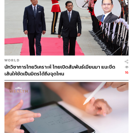
จำเป็นอย่างยิ่ง
นักวิเคราะห์มองว่าการนำพันธมิตรเชิงกลยุทธ์เข้ามาจะช่วย
ลดช่องว่างการรับรู้ระหว่างสำนักงานใหญ่และทีมในจีน ซึ่ง
มักเป็นอุปสรรคต่อการตัดสินใจที่รวดเร็ว
ฮั่น เซิน หลิน ผู้อำนวยการของ The Asia Group เปรียบเปรย
สถานการณ์นี้ว่า “เหมือนสมาชิกในทีมเดียวกันกำลังอ่านบท
WORLD
คนละฉบับเพื่อตัดสินใจร่วมกัน” การมีพันธมิตรท้องถิ่นจึงเป็น
นักวิชาการไทยวิเคราะห์ ไทยเปิดสัมพันธ์เมียนมา แนะขีด
ไพ่ตายที่จะช่วยให้ Starbucks กลับมาตอบสนองตลาดได้เร็ว
16
เส้นให้ชัดเป็นมิตรได้ถึงจุดไหน
และตรงจุดยิ่งขึ้นในสมรภูมิกาแฟที่ไม่มีที่ว่างสำหรับผู้ที่ปรับ
ตัวช้า
ภาพ:
Kevin Frayer/Getty Images
อ้างอิง:
https://www.cnbc.com/2025/07/09/starbucks-china-at
tracts-bids-valuing-the-coffee-chain-at-up-to-10-billio