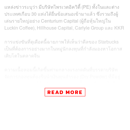
แหล่งข่าวระบุว่า มีบริษัทไพรเวตอิควิตี้ (PE) ทั้งในและต่าง
ประเทศเกือบ 30 แห่งได้ยื่นข้อเสนอเข้ามาแล้ว ซึ่งรวมถึงผู้
เล่นรายใหญ่อย่าง Centurium Capital (ผู้ถือหุ้นใหญ่ใน
Luckin Coffee), Hillhouse Capital, Carlyle Group และ KKR
การแข่งขันที่ดุเดือดนี้ฉายภาพให้เห็นว่าดีลของ Starbucks
เป็นที่ต้องการอย่างมากในหมู่นักลงทุนที่กำลังมองหาโอกาส
เติบโตในตลาดจีน
ความเนื้อหอมนี้เกิดขึ้นท่ามกลางแรงกดดันที่บรรดาบริษัท
จัดการกองทุนต้องรีบนำเงินทุนสำรอง (Dry Powder) ที่มีอยู่
มหาศาลออกมาใช้ หลังจากตลาดการซื้อขายกิจการในจีน
ซบเซามานาน
READ MORE
“การปิดดีลให้ได้และนำเงินทุนที่ไม่ได้ใช้งานไปลงทุนคือ
ภารกิจสำคัญที่สุดในตอนนี้” ผู้คร่ำหวอดในวงการกล่าว
พร้อมเสริมว่าการได้เป็นส่วนหนึ่งของดีลใหญ่อย่าง
Starbucks ถือเป็นการพิสูจน์ฝีมือของบริษัทจัดการกองทุน