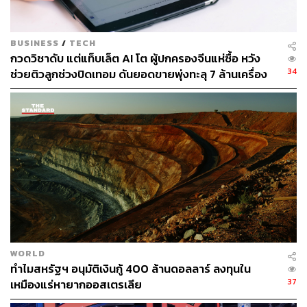
n.html
BUSINESS
/
TECH
สามารถติดตาม THE STANDARD WEALTH
กวดวิชาดับ แต่แท็บเล็ต AI โต ผู้ปกครองจีนแห่ซื้อ หวัง
34
ช่วยติวลูกช่วงปิดเทอม ดันยอดขายพุ่งทะลุ 7 ล้านเครื่อง
ผ่านแอปพลิเคชันต่างๆ ที่คุณสะดวกหรือใช้งานอยู่แล้วได้เลย
TAGS:
Starbucks
China
การเข้าซื้อกิจการ
ซื้อกิจการ
WORLD
ทำไมสหรัฐฯ อนุมัติเงินกู้ 400 ล้านดอลลาร์ ลงทุนใน
37
เหมืองแร่หายากออสเตรเลีย
261