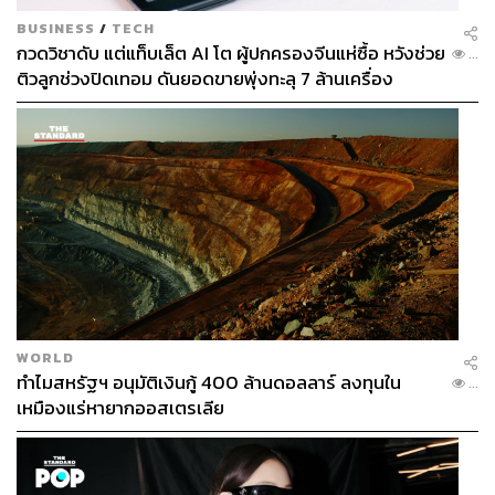
BUSINESS
/
TECH
กวดวิชาดับ แต่แท็บเล็ต AI โต ผู้ปกครองจีนแห่ซื้อ หวังช่วย
...
ติวลูกช่วงปิดเทอม ดันยอดขายพุ่งทะลุ 7 ล้านเครื่อง
WORLD
ทำไมสหรัฐฯ อนุมัติเงินกู้ 400 ล้านดอลลาร์ ลงทุนใน
...
เหมืองแร่หายากออสเตรเลีย