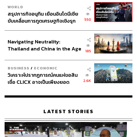
WORLD
สรุปภารกิจอนุทิน เยือนอินโดนีเซีย
550
ขับเคลื่อนการทูตเศรษฐกิจเชิงรุก
ประกาศหุ้นส่วนยุทธศาสตร์ไทย –
อินโดนีเซีย
Navigating Neutrality:
Thailand and China in the Age
185
of a New Global Order
BUSINESS
/
ECONOMIC
วิเคราะห์ปรากฏการณ์คนแห่ขอสิน
2.6K
เชื่อ CLICX อาจเป็นเพียงยอด
ภูเขาน้ำแข็ง ของปัญหาหนี้ครัว
เรือนไทยที่ถูกซุกไว้
LATEST STORIES