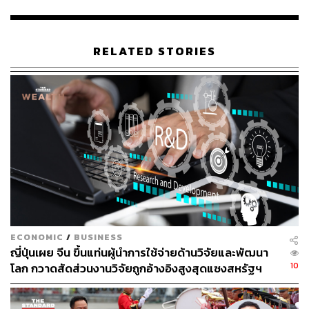
ต้นทุน โดยเฉพาะการสูญเสียส่วนแบ่งการตลาดอย่างหนัก
จาก 34% ในปี 2019 เหลือเพียง 14% ในปี 2024 ให้กับคู่แข่ง
ท้องถิ่นราคาประหยัดอย่าง Luckin Coffee รวมถึงแบรนด์ชา
RELATED STORIES
นมไข่มุกที่กำลังเติบโตอย่างรวดเร็ว
ในยุคที่เศรษฐกิจชะลอตัว ผู้บริโภคชาวจีนไม่ต้องการจ่ายเงิน
ในราคาพรีเมียมเพื่อแบรนด์ต่างชาติอีกต่อไป ตราบใดที่ยังมี
‘สินค้าทดแทนที่ดีพอ’ ในราคาที่เข้าถึงง่ายกว่า ทำให้
Starbucks ต้องดิ้นรน ‘เอาตัวรอด’ ด้วยการลดราคาเครื่องดื่ม
บางรายการเป็นครั้งแรกในประวัติศาสตร์ และออกเมนูใหม่ๆ
เพื่อเอาใจลูกค้า แต่ยอดขายสาขาเดิมก็ยังคงทรงตัวหลังจาก
ที่ลดลงติดต่อกันถึง 4 ไตรมาส
อีกหนึ่งความเสี่ยงสำคัญคือต้นทุนค่าเช่าที่อาจพุ่งสูงขึ้นใน
ECONOMIC
/
BUSINESS
อนาคต ในอดีต
Starbucks
มักได้รับข้อเสนอส่วนลดค่าเช่า
ญี่ปุ่นเผย จีน ขึ้นแท่นผู้นำการใช้จ่ายด้านวิจัยและพัฒนา
จากห้างสรรพสินค้าเพื่อใช้เป็นแม่เหล็กดึงดูดลูกค้า แต่แนว
10
โลก กวาดสัดส่วนงานวิจัยถูกอ้างอิงสูงสุดแซงสหรัฐฯ
โน้มนี้อาจกำลังจะเปลี่ยนไป ซึ่งหากเกิดขึ้นจริงก็อาจกลาย
เป็นหายนะต่อผลกำไรของบริษัท นี่จึงเป็นเหตุผลที่การมี
พันธมิตรท้องถิ่นที่มีความเข้าใจตลาดอย่างลึกซึ้งเป็นสิ่ง