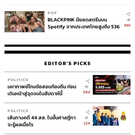
ลง - จีนแห่บุกตลาดเกิดใหม่
POP
BLACKPINK มียอดสตรีมบน
430
Spotify จากประเทศไทยสูงถึง 536
ล้านครั้ง ตลอด 10 ปีที่ผ่านมา
EDITOR'S PICKS
POLITICS
มหากาพย์โกงข้อสอบท้องถิ่น ก่อน
594
เดินหน้าสู่จุดจบในสัปดาห์นี้
POLITICS
เส้นทางคดี 44 สส. ในชั้นศาลฎีกา
224
จะรู้ผลเมื่อไร