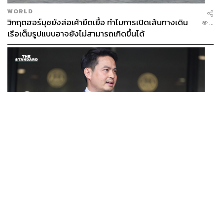
WORLD
วิกฤตฮอร์มุซยังส่อเค้ายืดเยื้อ ทำไมการเปิดเส้นทางเดิน
...
เรือเต็มรูปแบบอาจยังไม่สามารถเกิดขึ้นได้
POLITICS
/
THAILAND
ภราดรมอง ก.ท่องเที่ยวฯ ขอใช้งบจาก พ.ร.ก. กู้เงินฯ ทำ
...
โครงการไทยเที่ยวไทยพลัส ถือว่าเข้าเกณฑ์กู้เงินฉุกเฉิน