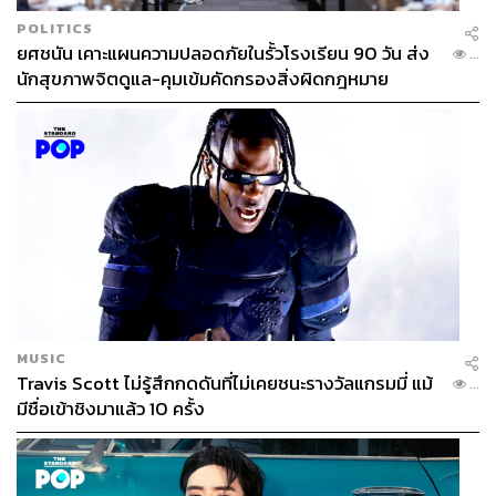
POLITICS
ยศชนัน เคาะแผนความปลอดภัยในรั้วโรงเรียน 90 วัน ส่ง
...
นักสุขภาพจิตดูแล-คุมเข้มคัดกรองสิ่งผิดกฎหมาย
ศรีจันทร์ ไทม์เลส แอนตี้ เอจจิ้ง คืนชีพผิวให้อ่อนเยาว์ เรียบ
MUSIC
เนียน ไร้ริ้วรอย
Travis Scott ไม่รู้สึกกดดันที่ไม่เคยชนะรางวัลแกรมมี่ แม้
...
มีชื่อเข้าชิงมาแล้ว 10 ครั้ง
SRICHAND IN-SKIN คือไลน์สกินแคร์ใหม่ที่พัฒนาขึ้นเพื่อ
ดูแลทุกผิวของคนไทยอย่างแท้จริง ด้วยแนวคิด ‘ผิวก็คือผิว’ ที่
ไม่มีเส้นแบ่งระหว่างอายุ ประเภท หรือสีผิว พร้อมทั้งตอบ