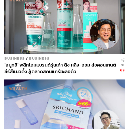
ผิวที่ถูกปฏิบัติอย่างเท่าเทียม ไม่มีผิวสำหรับ ‘คนธรรมดา’ และ
‘ซูเปอร์สตาร์’ SRICHAND มีความเชื่อว่าผิวทุกผิวก็คือผิว
เหมือนกัน และผิวนั้นจะสามารถก้าวข้ามสแตนดาร์ดของตัว
เองได้ เมื่อเราใช้สกินแคร์ที่สร้างจากความเข้าใจผิวของคุณ
เพื่อสร้างความงามและความมั่นใจของคุณเอง
SRICHAND x BamBam กับการก้าวข้ามสแตนดาร์ด
ของตัวเอง
BUSINESS
/
BUSINESS
‘สมูทอี’ พลิกโฉมแบรนด์รุ่นเก๋า ดึง หลิง-ออม ส่งคอนเทนต์
‘ผิว’ ไม่ว่าจะแบบไหน ก็สามารถก้าวข้ามขีดจำกัดไปสู่ผิวที่ดี
69
ซีรีส์แนวตั้ง สู้ตลาดสกินแคร์ชะลอตัว
ที่สุดได้
นั่นคือความเชื่อของศรีจันทร์ ที่ต้องการพาผิวคนไทยก้าว
ข้ามขีดจำกัดของตัวเอง ผิวดีได้ในแบบที่เป็นคุณ