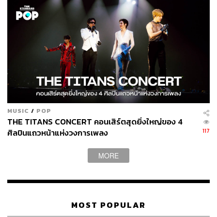
MUSIC
/
POP
THE TITANS CONCERT คอนเสิร์ตสุดยิ่งใหญ่ของ 4
117
ศิลปินแถวหน้าแห่งวงการเพลง
แบมแบม กันต์พิมุกต์ พรีเซนเตอร์ใหม่ของศรีจันทร์
MORE
แบมแบม และ ศรีจันทร์ ต่างมีดีเอ็นเอที่ตรงกัน คือความมุ่ง
มั่นในการพัฒนาตนเอง ในการก้าวขึ้นบันไดแห่งความ
พยายามเพื่อข้ามสแตนดาร์ดของตัวเอง จนในวันหนึ่ง
สามารถไปยืนในระดับโลกได้ การมาของแบมแบมจึง
MOST POPULAR
เป็นการพบกันที่ลงตัวจากความเชื่อเดียวกันที่สะท้อนออกมา