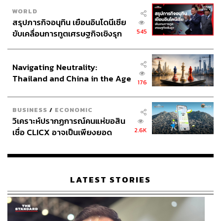
WORLD
สรุปภารกิจอนุทิน เยือนอินโดนีเซีย
545
ขับเคลื่อนการทูตเศรษฐกิจเชิงรุก
ประกาศหุ้นส่วนยุทธศาสตร์ไทย –
อินโดนีเซีย
ศรีจันทร์ สกิน มอยส์เจอร์ เบิร์ส เติมความชุ่มชื่นให้ผิว 72
Navigating Neutrality:
ชั่วโมง
Thailand and China in the Age
176
of a New Global Order
ศรีจันทร์ ซุปเปอร์ ซี ไบร์ทเทนนิ่ง
BUSINESS
/
ECONOMIC
วิเคราะห์ปรากฏการณ์คนแห่ขอสิน
2.6K
เชื่อ CLICX อาจเป็นเพียงยอด
กู้วิกฤตความหมองคล้ำและจุดด่างดำที่เกิดจากแสงแดด พลิก
ภูเขาน้ำแข็ง ของปัญหาหนี้ครัว
ฟื้นผิวให้กลับมากระจ่างใส ด้วยคุณค่าอนุพันธ์วิตามินซี ให้
เรือนไทยที่ถูกซุกไว้
ทุกผิวได้รับการบำรุงที่ล้ำลึกและมีประสิทธิภาพสูงสุด
LATEST STORIES