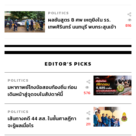
ชั่วคราว หลังเหตุใช้อาวุธปืนภายใน
โรงเรียนคลี่คลาย
สกินแคร์ไลน์ใหม่ของ SRICHAND ที่ได้รับการรังสรรค์จาก
POLITICS
โจทย์ในการดูแลผิวแบบครบและรอบด้าน เพื่อเปิดมิติใหม่
ผลชันสูตร 8 ศพ เหตุยิงใน รร.
ของผิว ก้าวข้ามเข้าสู่สิ่งใหม่ที่ดีกว่าเดิมของผิวคนไทยทุกคน
816
เทพศิรินทร์ นนทบุรี พบกระสุนเข้า
จุดสำคัญ ‘ศีรษะ-หน้าอก’ ครูถูกยิง
4 นัด จากระยะไกล
ศรีจันทร์ สกิน มอยส์เจอร์ เบิร์ส
บูสต์ความสดชื่นให้ผิวที่อยากเติมความชุ่มชื่นได้นานถึง 72
EDITOR'S PICKS
ชั่วโมง พร้อมปรับสภาพผิวให้นุ่ม ชุ่มชื่น และอิ่มฟูตลอดทั้ง
วัน เหมาะกับทุกสภาพผิว
POLITICS
มหากาพย์โกงข้อสอบท้องถิ่น ก่อน
576
เดินหน้าสู่จุดจบในสัปดาห์นี้
POLITICS
เส้นทางคดี 44 สส. ในชั้นศาลฎีกา
211
จะรู้ผลเมื่อไร