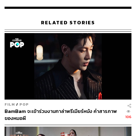
RELATED STORIES
อะไรคือเส้นแบ่งแยกผิว? หรือผิวทุกผิวก็คือผิวเท่านั้นเอง?
นี่คือแนวคิดเบื้องหลังของไลน์สกินแคร์ใหม่ของแบรนด์
FILM
/
POP
SRICHAND อย่าง ‘SRICHAND IN-SKIN’ ไลน์สกินแคร์ที่จะ
BamBam จะเข้าร่วมงานกาล่าพรีเมียร์หนัง คำสารภาพ
ไม่มีเส้นแบ่งว่าผิวไหนกับผิวไหน นี่คือสกินแคร์ที่จะทำให้ทุก
106
ของหมอผี
ผิวของคนไทยได้รับการดูแลอย่างดีที่สุด