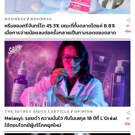
BUSINESS
/
BUSINESS
ครีมซองศรีจันทร์โต 45.3% ขณะที่ทั้งตลาดโตแค่ 8.8%
414
เมื่อการจ่ายน้อยลงต่อครั้งกลายเป็นทางรอดของตลาด
ความงาม
‘ศรีจันทร์’ มุ่งมั่นพาผิวคนไทยก้าวข้ามสแตนดาร์ดของตนเอง
เหตุผลอันลงตัวนี้จึงสอดคล้องและแสดงออกตัวตนของ
แบรนด์ที่ตรงกันกับพรีเซนเตอร์คนใหม่ของศรีจันทร์ ซึ่งก็คือ
แบมแบม-กันต์พิมุกต์ ภูวกุล หรือที่เรารู้กันอย่าง แบมแบม
GOT7 ศิลปินชาวไทยหนึ่งในแทกุกไลน์ของวงการเคป๊อปของ
ประเทศเกาหลีใต้ ที่สร้างความโด่งดังในฐานะซูเปอร์สตาร์
THE SECRET SAUCE | ARTICLE
/
OPINION
แห่งเอเชีย ที่ทั่วโลกยอมรับในความพยายามและความ
Melasyl: รอยดำ ความมั่นใจ กับโมเลกุล 18 ปีที่ L’Oréal
สามารถอันเป็นที่ประจักษ์
156
ใช้ตอบโจทย์ผู้บริโภคยุคใหม่