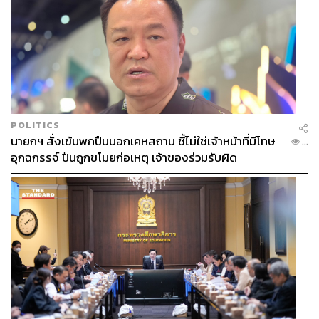
POLITICS
นายกฯ สั่งเข้มพกปืนนอกเคหสถาน ชี้ไม่ใช่เจ้าหน้าที่มีโทษ
...
ศรีจันทร์ ซุปเปอร์ ซี ไบร์ทเทนนิ่ง กู้วิกฤตผิวหมองคล้ำด้วย
อุกฉกรรจ์ ปืนถูกขโมยก่อเหตุ เจ้าของร่วมรับผิด
อนุพันธ์วิตามินซี
ศรีจันทร์ ไทม์เลส แอนตี้ เอจจิ้ง
คืนชีพผิวอ่อนเยาว์และดูกระชับภายใน 3 วัน จากคุณค่า
สาร
สกัดจาก
Bakuchiol
นวัตกรรมทางเลือกแทนเรตินอล พร้อม
ด้วยเทคโนโลยี
Hyalufiller Drone Technology เติมความชุ่ม
ชื้นและลดริ้วรอย ให้ผิวดูเรียบเนียน เปล่งปลั่ง อ่อนเยาว์