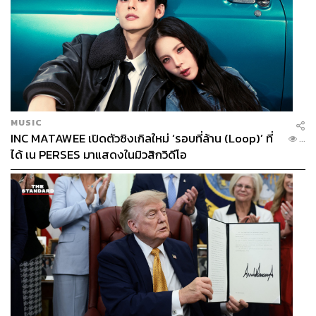
โจทย์ด้วยผลิตภัณฑ์ที่เน้นการบำรุงอย่างล้ำลึก และราคาที่
เข้าถึงได้ง่าย ทั้งยังตอกย้ำความมุ่งมั่นผ่านพรีเซนเตอร์คน
ใหม่อย่าง แบมแบม กันต์พิมุกต์ ที่สะท้อนดีเอ็นเอของแบรนด์
ในการก้าวข้ามทุกขีดจำกัดเพื่อสร้างผิวที่ดีที่สุดในแบบของ
คุณเอง
MUSIC
INC MATAWEE เปิดตัวซิงเกิลใหม่ ‘รอบที่ล้าน (Loop)’ ที่
...
ได้ เน PERSES มาแสดงในมิวสิกวิดีโอ
แฟนคลับต่างร่วมต้อนรับแบมแบมสู่การเป็นพรีเซนเตอร์ของ
ศรีจันทร์