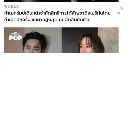
WORLD
ทำไมทรัมป์เดินหน้าจำกัดสิทธิการได้สัญชาติอเมริกันโดย
ค้นพบคำตอบของผิวของคุณ ก้าวข้ามสแตนดาร์ดผิวของคุณ
...
กำเนิดอีกครั้ง แม้ศาลสูงสุดเคยตัดสินคัดค้าน
ได้ที่
https://srichand.com/srichandxbambam
SRICHAND Shop:
https://bit.ly/3OgO0su
SRICHAND LINE Official:
https://lin.ee/zVmOzNP
ENTERTAINMENT
เก้า นพเก้า และ พาย รินรดา เตรียมร่วมงานกันใน ‘รสกาล
...
Enchanted Taste In Time’