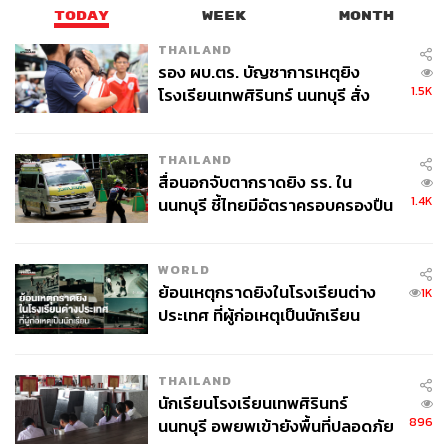
TODAY
WEEK
MONTH
THAILAND
รอง ผบ.ตร. บัญชาการเหตุยิง
1.5K
โรงเรียนเทพศิรินทร์ นนทบุรี สั่ง
ค้นหา 2 รอบยืนยันไร้คนติดค้าง พบ
ศพปู่-ย่าที่บ้านพักผู้ก่อเหตุ
THAILAND
สื่อนอกจับตากราดยิง รร. ใน
1.4K
นนทบุรี ชี้ไทยมีอัตราครอบครองปืน
สูงในระดับต้นของภูมิภาค
WORLD
ย้อนเหตุกราดยิงในโรงเรียนต่าง
1K
แบมแบม และ ศรีจันทร์ ต่างมีความมุ่งมั่นในการพัฒนา
ประเทศ ที่ผู้ก่อเหตุเป็นนักเรียน
ตนเอง
THAILAND
SRICHAND IN-SKIN ไลน์สกินแคร์ไทยที่ตอบโจทย์
นักเรียนโรงเรียนเทพศิรินทร์
‘ผิว’
896
นนทบุรี อพยพเข้ายังพื้นที่ปลอดภัย