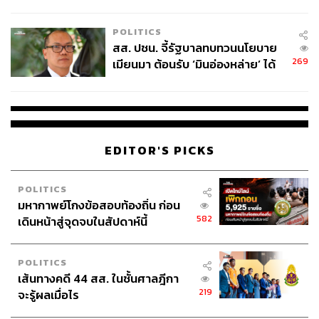
ไทยพลัส’ เฟส 2 รอประเมินความ
เหมาะสม
POLITICS
สส. ปชน. จี้รัฐบาลทบทวนนโยบาย
269
เมียนมา ต้อนรับ ‘มินอ่องหล่าย’ ได้
แค่สัญญาว่างเปล่า
EDITOR'S PICKS
POLITICS
มหากาพย์โกงข้อสอบท้องถิ่น ก่อน
582
เดินหน้าสู่จุดจบในสัปดาห์นี้
POLITICS
เส้นทางคดี 44 สส. ในชั้นศาลฎีกา
219
จะรู้ผลเมื่อไร