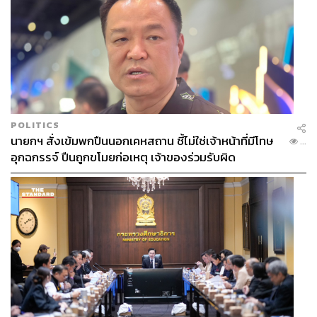
POLITICS
นายกฯ สั่งเข้มพกปืนนอกเคหสถาน ชี้ไม่ใช่เจ้าหน้าที่มีโทษ
...
อุกฉกรรจ์ ปืนถูกขโมยก่อเหตุ เจ้าของร่วมรับผิด