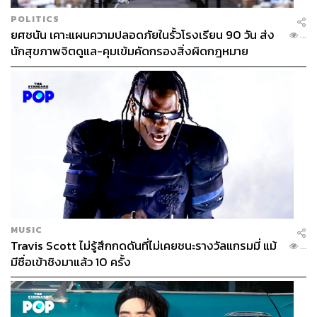
POLITICS
ยศชนัน เคาะแผนความปลอดภัยในรั้วโรงเรียน 90 วัน ส่ง
...
นักสุขภาพจิตดูแล-คุมเข้มคัดกรองสิ่งผิดกฎหมาย
MUSIC
Travis Scott ไม่รู้สึกกดดันที่ไม่เคยชนะรางวัลแกรมมี่ แม้
...
มีชื่อเข้าชิงมาแล้ว 10 ครั้ง