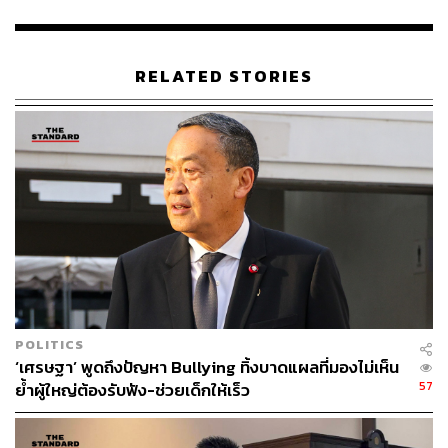
ฟ้ายังไม่เปิด แต่หากสถานการณ์ไม่ห้ามคนออกจากบ้านแต่
น่านฟ้ายังไม่เปิดก็จะพิจารณาอีกครั้ง เพราะถือว่าลดระดับ
ความรุนแรงลงมาแล้ว ซึ่งเชื่อว่ากระทรวงการต่างประเทศ
RELATED STORIES
และกองทัพอากาศจะมีการประเมินสถานการณ์ร่วมกัน
เศรษฐายืนยันว่าตนเองกังวลใจในระดับสูงสุด เครื่องบิน
กองทัพอากาศสามารถขนคนไทยได้จำนวน 423 คน ส่วน
แรงงานไทยที่ทำงานอยู่ในอิสราเอลพบว่ามีจำนวน 25,000
คน และ 5,000 คนอยู่ในพื้นที่เกิดเหตุรุนแรง ยอมรับว่าตนเอง
มีความเป็นห่วงเพราะมีผู้บริสุทธิ์เสียชีวิต โดยเฉพาะ
ประชาชนคนไทยที่ไม่ได้เป็นส่วนหนึ่งของความขัดแย้ง จึงมี
ความไม่สบายใจ หลังจากนี้จะมีการตั้งศูนย์คอลเซ็นเตอร์เพื่อ
ให้ญาติประสานงานติดต่อ
POLITICS
จากนั้นเศรษฐามีคำสั่งด่วนให้รัฐมนตรีช่วยว่าการกระทรวง
‘เศรษฐา’ พูดถึงปัญหา Bullying ทิ้งบาดแผลที่มองไม่เห็น
การต่างประเทศอยู่ปฏิบัติหน้าที่ประสานงานในประเทศไทย
57
ย้ำผู้ใหญ่ต้องรับฟัง-ช่วยเด็กให้เร็ว
ต่อ แม้จะต้องร่วมคณะไปกับนายกรัฐมนตรี และในช่วงบ่าย
ของวันนี้จะมีการประชุมศูนย์ประสานงานสถานการณ์