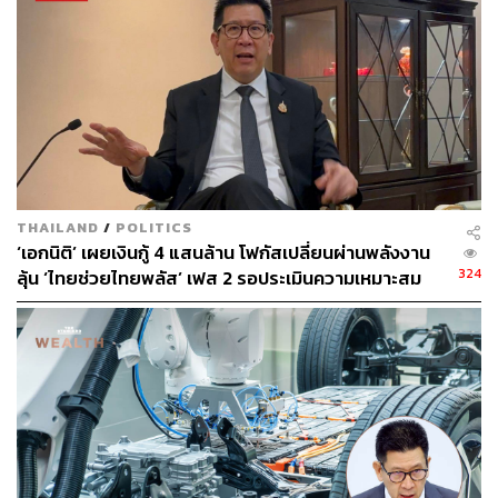
ฉุกเฉินระหว่างหน่วยงานที่เกี่ยวข้อง ที่กรมการกงสุล
กระทรวงการต่างประเทศ เนื่องจาก ปานปรีย์ พหิทธานุกร
รองนายกรัฐมนตรี และรัฐมนตรีว่าการกระทรวงการต่าง
ประเทศ ติดภารกิจอยู่ที่ต่างประเทศ เพื่อที่ทุกคนจะได้สบายใจ
ว่ารัฐบาลนี้ให้ความสำคัญกับเรื่องนี้สูงสุด
TAGS:
กระทรวงการคลัง
Palestine
Israel
เศรษฐา ทวีสิน
Hamas
เหตุฮามาสโจมตีอิสราเอล
THAILAND
/
POLITICS
‘เอกนิติ’ เผยเงินกู้ 4 แสนล้าน โฟกัสเปลี่ยนผ่านพลังงาน
324
ลุ้น ‘ไทยช่วยไทยพลัส’ เฟส 2 รอประเมินความเหมาะสม
136
ABOUT THE AUTHOR