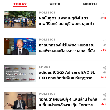
TODAY
WEEK
MONTH
POLITICS
ผลชันสูตร 8 ศพ เหตุยิงใน รร.
1K
เทพศิรินทร์ นนทบุรี พบกระสุนเข้า
จุดสำคัญ ‘ศีรษะ-หน้าอก’ ครูถูกยิง
4 นัด จากระยะไกล
POLITICS
ศาลปกครองไม่รับฟ้อง ‘หมอสรณ’
759
ขอเพิกถอนมติสรรหา กสทช. ชี้ยัง
ไม่ใช่ผู้เดือดร้อนเสียหาย
SPORT
adidas เปิดตัว Adizero EVO SL
637
EXO คอลเล็กชันพิเศษรับฤดูกาล
College Football
POLITICS
‘เอกนิติ’ เผยเงินกู้ 4 แสนล้าน โฟกัส
323
เปลี่ยนผ่านพลังงาน ลุ้น ‘ไทยช่วย