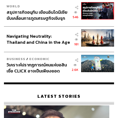
WORLD
สรุปภารกิจอนุทิน เยือนอินโดนีเซีย
546
ขับเคลื่อนการทูตเศรษฐกิจเชิงรุก
ประกาศหุ้นส่วนยุทธศาสตร์ไทย –
อินโดนีเซีย
Navigating Neutrality:
Thailand and China in the Age
181
of a New Global Order
BUSINESS
/
ECONOMIC
วิเคราะห์ปรากฏการณ์คนแห่ขอสิน
2.6K
เชื่อ CLICX อาจเป็นเพียงยอด
ภูเขาน้ำแข็ง ของปัญหาหนี้ครัว
เรือนไทยที่ถูกซุกไว้
LATEST STORIES