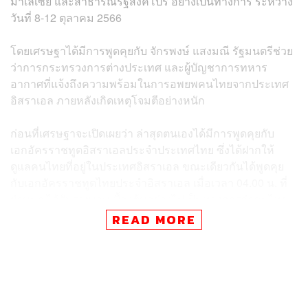
มาเลเซีย และสาธารณรัฐสิงคโปร์ อย่างเป็นทางการ ระหว่าง
วันที่ 8-12 ตุลาคม 2566
โดยเศรษฐาได้มีการพูดคุยกับ จักรพงษ์ แสงมณี รัฐมนตรีช่วย
ว่าการกระทรวงการต่างประเทศ และผู้บัญชาการทหาร
อากาศที่แจ้งถึงความพร้อมในการอพยพคนไทยจากประเทศ
อิสราเอล ภายหลังเกิดเหตุโจมตีอย่างหนัก
ก่อนที่เศรษฐาจะเปิดเผยว่า ล่าสุดตนเองได้มีการพูดคุยกับ
เอกอัครราชทูตอิสราเอลประจำประเทศไทย ซึ่งได้ฝากให้
ดูแลคนไทยที่อยู่ในประเทศอิสราเอล ขณะเดียวกันได้พูดคุย
กับเอกอัครราชทูตไทยประจำอิสราเอล เมื่อเวลา 04.00 น. ที่
ผ่านมา ได้รับรายงานเบื้องต้นอย่างไม่เป็นทางการว่าคนไทย
เสียชีวิต 1 คน และมีแรงงานที่เข้าใจว่าถูกกักตัวหรือกักขัง 11
READ MORE
คน ซึ่งยังไม่ได้รับรายงานว่าอยู่ตรงจุดไหน หรืออยู่ตรงส่วน
ไหนของประเทศอิสราเอล
ขณะที่สถานการณ์ปัจจุบันมีการสู้รบและมีการประกาศ
เคอร์ฟิวห้ามออกจากบ้าน ในส่วนของกองทัพอากาศไทยได้มี