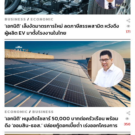
THE STANDARD TEAM
กองบรรณาธิการ THE STANDARD
BUSINESS
/
ECONOMIC
‘เอกนิติ’ เล็งงัดมาตรการใหม่ ลดภาษีสรรพสามิต หวังดึง
171
ผู้ผลิต EV มาตั้งโรงงานในไทย
ECONOMIC
/
BUSINESS
‘เอกนิติ’ หนุนติดโซลาร์ 50,000 บาทต่อครัวเรือน พร้อม
350
ดึง ‘ออมสิน-ธอส.’ ปล่อยกู้ดอกเบี้ยต่ำ เร่งออกโครงการ
ภายใน 1 เดือน