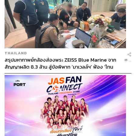
THAILAND
สรุปมหากาพย์กล้องส่องพระ ZEISS Blue Marine จาก
...
สัญญาผลิต 8.3 ล้าน สู่ข้อพิพาท ‘มาเวลล์ฯ’ ฟ้อง ‘โทน
บางแค’ ผิดนัดจ่ายหนี้-แอบระบุแบรนด์