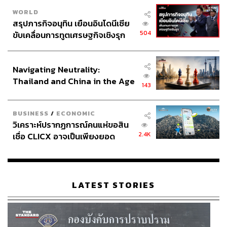
WORLD
สรุปภารกิจอนุทิน เยือนอินโดนีเซีย
504
ขับเคลื่อนการทูตเศรษฐกิจเชิงรุก
ประกาศหุ้นส่วนยุทธศาสตร์ไทย –
อินโดนีเซีย
Navigating Neutrality:
Thailand and China in the Age
143
of a New Global Order
BUSINESS
/
ECONOMIC
วิเคราะห์ปรากฏการณ์คนแห่ขอสิน
2.4K
เชื่อ CLICX อาจเป็นเพียงยอด
ภูเขาน้ำแข็ง ของปัญหาหนี้ครัว
เรือนไทยที่ถูกซุกไว้
LATEST STORIES