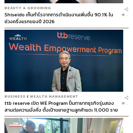
BEAUTY & GROOMING
Shiseido เห็นกำไรจากการดำเนินงานเพิ่มขึ้น 90.1% ใน
...
ช่วงครึ่งแรกของปี 2026
BUSINESS
/
WEALTH MANAGEMENT
ttb reserve เปิด WE Program ปั้นทายาทธุรกิจรุ่นสอง
...
สานต่อความมั่งคั่ง ตั้งเป้าขยายฐานลูกค้าแตะ 11,000 ราย
ดัน AUM เติบโต 10% ต่อปีในอีก 3-5 ปีข้างหน้า