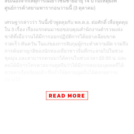
สืบเนื่องจากเหตุการณ์เยาวชนชายอายุ 14 ปี ก่อเหตุยิงที่
ศูนย์การค้าสยามพารากอนวานนี้ (3 ตุลาคม)
เศรษฐากล่าวว่า วันนี้เข้าพูดคุยกับ พล.ต.อ. ต่อศักดิ์ เพื่อพูดคุย
ใน 3 เรื่อง เรื่องแรกตนมาขอขอบคุณสำนักงานตำรวจแห่ง
ชาติที่เมื่อวานได้มีการออกปฏิบัติการได้อย่างเฉียบขาด
รวดเร็ว ทันควัน ในแง่ของการจับกุมผู้กระทำความผิด รวมถึง
การค้นหาญาติของนักท่องเที่ยวชาวจีนที่กระจายไปในช่วง
ชุลมุน และสามารถตามมาได้ครบในช่วงเวลา 22.00 น. และ
ตนได้มีการโทรหาสถานทูตจีนว่าได้มีการพบเจอบุคคลที่ได้
ตามหาเรียบร้อยแล้ว ซึ่งทำให้สถานทูตจีนได้คลายความ
กังวลได้
ส่วนเรื่องที่ 2 ได้พูดคุยถึงมาตรการของตำรวจในการยกระดับ
READ MORE
กฎหมาย เรื่องการครอบครองอาวุธปืนหรือความยากง่ายใน
การเข้าถึงอาวุธปืน จึงขอให้ทางสำนักงานตำรวจแห่งชาติ
เป็นคนแถลงรายละเอียดต่อไป
และเรื่องที่ 3 มีการพูดคุยว่าเป็นหน้าที่ของตนในฐานะ