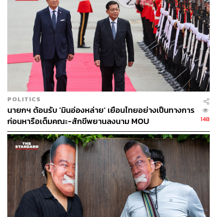
ทางออนไลน์ด้วย
พล.ต.อ. ต่อศักดิ์ กล่าวว่า ในส่วนของข้อกฎหมายเราประสาน
กับกรมการปกครองเพื่อไม่ให้สิ่งที่จะทำให้ปืน Blank Gun
เป็นสิ่งที่ซื้อขายได้ ให้ตีกฎหมายว่าของดัดแปลงลักษณะนี้อยู่
ในประเภทเดียวกับอาวุธไปเลย เรายกระดับข้อกฎหมายนี้ไม่
ให้นำเข้ามาเพื่อไม่ให้สิ่งนี้หลุดเข้ามาในระบบในท้องตลาด
เรื่องนี้ยืนยันว่าเราดำเนินการอยู่ ไม่ใช่แค่จับกุม แต่เราจะต้อง
ยกระดับข้อกฎหมายเรื่องการนำเข้า
POLITICS
นายกฯ ต้อนรับ ‘มินอ่องหล่าย’ เยือนไทยอย่างเป็นทางการ
ทั้งนี้ พล.ต.อ. ต่อศักดิ์ กล่าวต่อว่า ขอให้สื่อและประชาชน
148
ก่อนหารือเต็มคณะ-สักขีพยานลงนาม MOU
ระมัดระวังการพูดถึงพฤติกรรมคนร้าย ทำให้เขาเป็นเป้า เป็น
ฮีโร่ เพราะเสี่ยงที่จะเกิดพฤติกรรมการเลียนแบบ และต้อง
ขอบคุณสื่อมวลชนที่เข้าใจและไม่นำเสนอพฤติกรรมต่างๆ
รวมถึงคลิปต่างๆ ที่สุ่มเสี่ยง
ส่วนที่สำนักงานตำรวจแห่งชาติทำเรื่องหลักสูตรหนีซ่อนสู้
ขอให้สื่อช่วยกันกระจายไปหลายช่องทาง เพื่อให้เกิดช่องทาง
ความรู้และนำไปใช้ในชีวิตจริง จะเห็นว่าอย่างเด็กนักเรียน