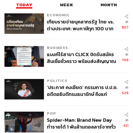
TODAY
WEEK
MONTH
ECONOMIC
เทียบรายจ่ายบุคลากรรัฐ ไทย vs.
807
ต่างประเทศ: พบภาษีทุก 100 บาท
ของคนไทยใช้ไปกับข้าราชการเฉียด
40 บาท
BUSINESS
แบงก์ไร้สาขา CLICX ปิดรับสมัคร
709
สินเชื่อชั่วคราว พร้อมส่งสัญญาณ
เตือนกลุ่มกู้เงินผิดวัตถุประสงค์-ให้
ข้อมูลเท็จ เตรียมดำเนินคดีเด็ดขาด
POLITICS
‘ประภาศ คงเอียด’ กรรมการ ป.ป.ช.
529
อดีตอธิบดีกรมธนารักษ์ ถึงแก่
อนิจกรรม
POP
Spider-Man: Brand New Day
421
ทำรายได้ 1 พันล้านดอลลาร์จากทั่ว