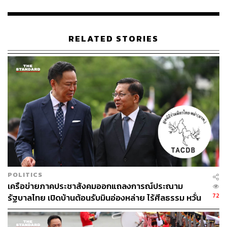
พล.ต.อ. ต่อศักดิ์ กล่าวต่อว่า จากสถิติที่ พล.ต.ท. ธนา ชูวงศ์ ผู้
ช่วยผู้บัญชาการตำรวจแห่งชาติ รักษาราชการแทนรองผู้
บัญชาการตำรวจแห่งชาติ ที่รายงานมาถึงตนเมื่อวานนี้ (3
RELATED STORIES
ตุลาคม) ปืนที่เป็นปืนจริงไม่ได้ถูกนำออกมาใช้กระทำความ
ผิดเลย ปืนที่นักเรียนส่วนมากใช้มาก่อเหตุจะเป็นปืนชนิด
Blank Gun ตรงกับที่สำนักงานพิสูจน์หลักฐานตำรวจ (สพฐ.)
รายงานสถิติการใช้ปืน Blank Gun ว่ามีสูงมาก
แต่ทั้งนี้ต้องยอมรับว่าขณะนี้ไม่มีกฎหมายใดที่ไปบังคับการ
นำเข้าผ่านทางกรมศุลกากร คนขายขออนุญาตขาย แต่คน
ซื้อไม่ต้องมีใบอนุญาต นี่คือช่องว่างของกฎหมาย จากนั้นคน
ซื้อนำไปดัดแปลงต่อ
อย่างกรณีเมื่อวานนี้ที่เกิดขึ้น ผู้ก่อเหตุใช้ปืน Blank Gun ที่
POLITICS
ผ่านการดัดแปลงทำตามช่องทางอินเทอร์เน็ต ในขั้นแรกตน
เครือข่ายภาคประชาสังคมออกแถลงการณ์ประณาม
ได้สั่งการให้กองบัญชาการตำรวจสืบสวนสอบสวน
72
รัฐบาลไทย เปิดบ้านต้อนรับมินอ่องหล่าย ไร้ศีลธรรม หวั่น
อาชญากรรมทางเทคโนโลยี (บช.สอท.) เจาะลึกถึงเว็บไซต์
ถูกใช้เป็นเครื่องมือกดขี่ชาวเมียนมา
พวกนี้ให้ได้ ตั้งเป็นทีมเฉพาะในการคุมเว็บไซต์ที่ขายปืนเถื่อน