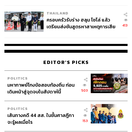
โลกภายใน 6 วัน
THAILAND
ครอบครัวรับร่าง ฮลุน โซโล่ แล้ว
413
เตรียมส่งชันสูตรหาสาเหตุการเสีย
ชีวิต
EDITOR'S PICKS
POLITICS
มหากาพย์โกงข้อสอบท้องถิ่น ก่อน
503
เดินหน้าสู่จุดจบในสัปดาห์นี้
POLITICS
เส้นทางคดี 44 สส. ในชั้นศาลฎีกา
153
จะรู้ผลเมื่อไร