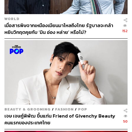
โรงเรียนกรุงเทพคริสเตียนวิทยาลัยและโรงเรียนสาธิต
มหาวิทยาลัยศรีนครินทรวิโรฒ ปทุมวัน ที่ได้ฝึกหลักสูตรนี้ไป
ตอนที่เกิดเหตุจริงลูกก็ได้สอนแม่ให้แม่ทำตามที่ได้เรียน
WORLD
เมื่อสารพิษจากเหมืองเมียนมาไหลถึงไทย รัฐบาลจะกล้า
TAGS:
ผบ.ตร.
Siam Paragon
นายกรัฐมนตรี
ตำรวจ
152
หยิบวิกฤตคุยกับ ‘มิน อ่อง หล่าย’ หรือไม่?
เศรษฐา ทวีสิน
ผู้บัญชาการตำรวจแห่งชาติ
เหตุยิงกัน
เหตุยิงปืน
ต่อศักดิ์ สุขวิมล
กฎหมายควบคุมปืน
51
BEAUTY & GROOMING
/
FASHION
/
POP
เจษ เจษฎ์พิพัฒ ขึ้นแท่น Friend of Givenchy Beauty
50
ABOUT THE AUTHOR
คนแรกของประเทศไทย