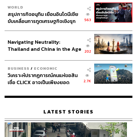
WORLD
เศรษฐากล่าวต่อว่า ประเทศไทยมีเรื่องดีๆ อีกมากมายที่ซ่อน
สรุปภารกิจอนุทิน เยือนอินโดนีเซีย
อยู่ มีอีกหลายเรื่องที่อยากพูด แต่ต้องยอมรับว่าประเทศเรามี
563
ขับเคลื่อนการทูตเศรษฐกิจเชิงรุก
ปัญหาการลงทุน รักใครชอบใครเยอะเกินไป อย่างไรก็ตาม มี
ประกาศหุ้นส่วนยุทธศาสตร์ไทย –
ข่าวดีคือ หมดปีงบประมาณไปแล้ว 6 เดือน ยังไม่ได้ใช้งบ
อินโดนีเซีย
ประมาณสักบาท ในวันที่ 1 พฤษภาคมนี้ จะสามารถใช้ได้ ซึ่ง
Navigating Neutrality:
เหลืออีกแค่ 5 เดือน งบประมาณตัวนี้บวกกับงบประมาณปี
Thailand and China in the Age
202
2568 จะมีการลงทุนเยอะมาก ซึ่งถือเรื่องของข่าวดี และ
of a New Global Order
ข่าวดีอีกเรื่องก็คือ มีนายกรัฐมนตรีที่เข้าใจ Pro Business
และมีความตั้งใจจริงที่จะทำให้ทุกภาคส่วน จะพยายามทำให้
BUSINESS
/
ECONOMIC
ดีที่สุด ขอให้เป็นกำลังใจและให้มีความอดทนต่อไป
วิเคราะห์ปรากฏการณ์คนแห่ขอสิน
2.7K
เชื่อ CLICX อาจเป็นเพียงยอด
TAGS:
นายกรัฐมนตรี
เศรษฐา ทวีสิน
การทำธุรกิจ
ภูเขาน้ำแข็ง ของปัญหาหนี้ครัว
นักธุรกิจ
เรือนไทยที่ถูกซุกไว้
LATEST STORIES