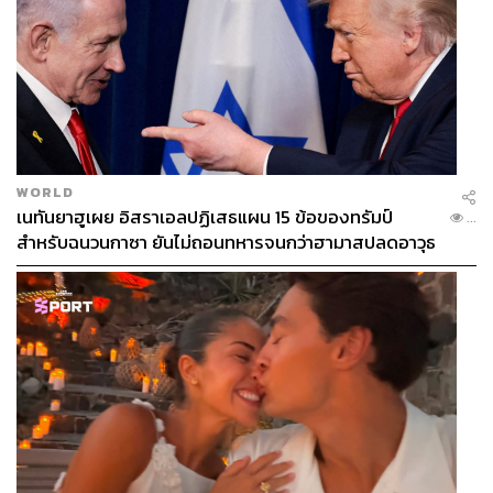
WORLD
เนทันยาฮูเผย อิสราเอลปฏิเสธแผน 15 ข้อของทรัมป์
...
สำหรับฉนวนกาซา ยันไม่ถอนทหารจนกว่าฮามาสปลดอาวุธ
แท้จริง