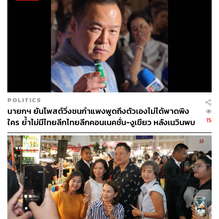
ต้องระวังตัว การที่เรามีอาชีพนี้มาก่อนในอดีตมันก็เป็นที่เพ่ง
เล็งของสังคม ฉะนั้นการจะทำอะไรก็ต้องรอบคอบและ
ระมัดระวังประโยชน์สูงสุดของประเทศชาติเป็นหลัก
ขายที่ก้าวข้ามขายชาติไม่ได้
เศรษฐายังยกตัวอย่างด้วยว่า เคยพลาดแล้วโดนทัวร์ลง กรณี
ให้ชาวต่างชาติครอบครองที่ดิน 1 ไร่ มันเป็นสิ่งที่เราไม่
POLITICS
นายกฯ ยันโพสต์วิ่งชนกำแพงพูดถึงตัวเองไม่ได้พาดพิง
สามารถก้าวข้ามเรื่องขายชาติได้ อะไรก็ขายชาติ มันขายไม่
15
ใคร ย้ำไม่มีไทยลีกไทยลีกคอนเนคชั่น-งูเขียว หลังเนวินพบ
ได้หรอก เพราะชาติคือจิตวิญญาณของพวกเรา แต่รัฐบาลที่
บุญยิ่ง
แล้วโดยการนำของ พล.อ. ประยุทธ์ จันทร์โอชา อดีตนายก
รัฐมนตรี มีเจ้าหน้าที่ระดับสูงหลายคนที่จะกระตุ้นเศรษฐกิจ
เข้ามาปรึกษาตนว่า จะทำอย่างไรให้ต่างชาติเข้ามาถือที่ดิน
ได้ ตนบอกว่าต่อให้มี 749 ต่อ 750 เสียงในสภาก็ไม่มีทางให้
ต่างชาติมาถือที่ดิน
เศรษฐากล่าวต่อไปว่า ฉะนั้นกฎหมายเหล่านี้จะต้องมาแก้ไข
ให้ถูกต้อง ให้เหมาะสม เพื่อให้การทำธุรกรรมผ่านไปได้ รวม