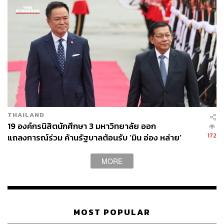
เงินคนไปเรื่อยๆ ไม่เกิดประโยชน์ แต่การที่เราทำดิจิทัล
วอลเล็ต ตนยืนยัน โดยอัดเสียงไว้ก็ได้ว่า ไม่มีการทุจริต
เป็นการส่งตรงจากภาครัฐ ผ่านเทคโนโลยีการจัดเก็บข้อมูล
(Blockchain) ที่สามารถตรวจสอบได้
ถามว่าได้หมดทุกคนหรือไม่ อยู่ที่ฐานเงินเดือนที่กำหนดไว้
70,000 บาท และที่ดีเลย์มานานขนาดนี้เพราะบอกไม่ให้
คนรวย ไม่มีใครกล้าบอกว่าใครคือคนรวย 70,000 บาทยัง
บอกอยู่เลยว่ายังเป็นหนี้ แต่ไม่ใช่คนรวย ก็ต้องคัดที่มาที่ไป
ยืนยันว่ารัฐบาลให้ทุกคน คนที่มีเงินจำนวนมากอาจไม่ใช้ แต่
THAILAND
ด้วยความเสมอภาคเท่าเทียม เมื่อมีองค์กรเสนอแนะมา เราก็
19 องค์กรนิสิตนักศึกษา 3 มหาวิทยาลัย ออก
172
แถลงการณ์ร่วม ค้านรัฐบาลต้อนรับ ‘มิน อ่อง หล่าย’
พยายามที่จะรับฟังความคิดเห็นทุกภาคส่วนให้เหมาะสม
MORE
เดินสายต่างประเทศไม่สนุก แต่ทำเพื่อให้ประชาชนอยู่ดี
กินดี
MOST POPULAR
เศรษฐากล่าวต่อว่า ตนไปเมืองนอกมา 10 กว่าครั้ง ไป