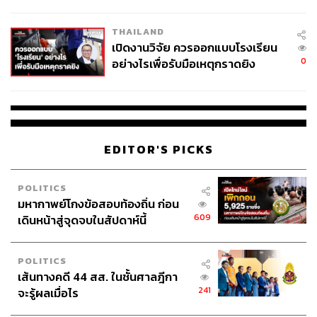
ผู้ใช้ถอดเปลี่ยนแบตเองได้ ก่อนกฎ
แรกที่ลงพื้นที่ภาคใต้ 3 วัน 2 คืน ตนไม่ให้มีใครใส่เสื้อเกราะ
EU บังคับปีหน้า
หรือทหารใส่รถถังตามมา เพราะมั่นใจว่าไปด้วยเจตนารมณ์
THAILAND
ที่ดี ไปด้วยความตั้งใจจริง เพราะพรรคเพื่อไทยไม่มี สส. ที่นั่น
เปิดงานวิจัย ควรออกแบบโรงเรียน
ขออย่าไปเชื่อวาทกรรมที่ผู้นำบางท่านพูดว่า เพื่อไทยไม่เคย
0
อย่างไรเพื่อรับมือเหตุกราดยิง
ให้ความสำคัญกับภาคใต้ สนามบินจังหวัดภูเก็ต พรรคเพื่อ
ไทยไม่มี สส. แต่ลงทุนไปหลายหมื่นล้านบาท
ขณะที่สนามบินดอนเมืองเปิดวันนี้ยังเต็ม เครื่องลงก็ลำบาก
แต่มีวาทกรรมบอกว่า นายกรัฐมนตรีเลียรองเท้าบู๊ต ยืนยันว่า
EDITOR'S PICKS
ไม่ได้เลีย แต่เราพูดคุยด้วยภาษาที่เหมาะสม ตนไม่ได้ไปบอก
ว่าทหารมีพื้นที่เยอะไป ให้ไปยึดพื้นที่มา แต่ไปขอร้อง ไป
POLITICS
อธิบายให้ฟัง หากท่านคืนสนามกอล์ฟตรงนี้มา จะเกิด
มหากาพย์โกงข้อสอบท้องถิ่น ก่อน
ประโยชน์กับประเทศไทยขนาดไหน ท่านต้องการอะไรเป็นผล
609
เดินหน้าสู่จุดจบในสัปดาห์นี้
ตอบแทน บอกว่าสนามกอล์ฟปีละ 5 ล้านบาท ตนก็ให้เอา
สนามกอล์ฟออกไป
POLITICS
เส้นทางคดี 44 สส. ในชั้นศาลฎีกา
241
จะรู้ผลเมื่อไร
ข่าวดี คนไทยมีนายกฯ Pro Business