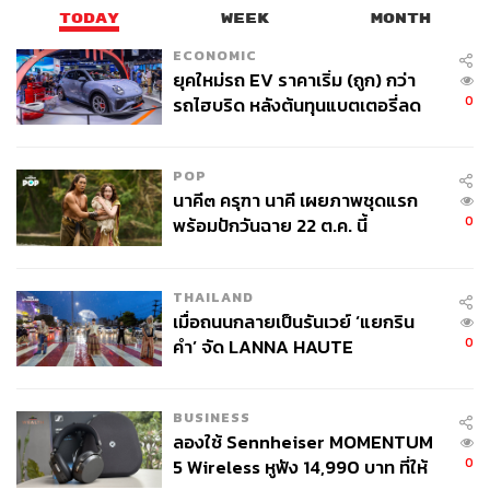
ประกาศให้ชาวโลกรู้ว่าประเทศไทยเปิดแล้ว เพื่อรองรับการ
TODAY
WEEK
MONTH
ลงทุน คนที่ไม่ใช่แฟนคลับบอกไปตั้งหลายครั้ง อะไรก็ไม่เกิด
ขอถามหน่อยว่า 7 เดือนมีใครตกลง ได้ลงทุนเป็นแสนล้าน
ECONOMIC
ยุคใหม่รถ EV ราคาเริ่ม (ถูก) กว่า
0
รถไฮบริด หลังต้นทุนแบตเตอรี่ลด
“คุณจะทำคอนโด หมู่บ้านจัดสรร ใช้เวลาตัดสินใจเท่าไรกว่า
ลง - จีนแห่บุกตลาดเกิดใหม่
จะตอกเสาเข็ม ผลงานยังไม่ออก คอยไปก่อน วันนี้ขี้เกียจไป
ตอบผู้ที่นั่งทางในอยู่บนหอคอยทั้งหลาย ลงมามือเปื้อนดินตีน
POP
เปื้อนโคลนบ้าง อันนี้ นโยบายนี้ การเดินทางไปเมืองนอกไม่
นาคี๓ ครุฑา นาคี เผยภาพชุดแรก
สนุก แต่เป็นหน้าที่ที่จะต้องทำ ประเทศไทยปิดมาตลอด 10 ปีที่
0
พร้อมปักวันฉาย 22 ต.ค. นี้
ผ่านมา ตารางงานผมแน่นมาก วันหนึ่งไป 19 วง ไม่สนุก ไม่
เห็นเดือนเห็นตะวัน แต่ต้องไป เพื่อให้เกิดการกระตุ้นการ
ลงทุน เพื่อยกระดับภาคอุตสาหกรรมทุกภาคส่วนของ
THAILAND
ประเทศไทย ทำให้เรามีกิน มีใช้ มีชีวิตความเป็นอยู่ที่ดีขึ้น”
เมื่อถนนกลายเป็นรันเวย์ ‘แยกริน
เศรษฐากล่าว
0
คำ’ จัด LANNA HAUTE
COUTURE กลางสายฝน
ย้ำไม่มีเลียรองเท้าบู๊ตแลกพื้นที่สนามบิน
BUSINESS
ลองใช้ Sennheiser MOMENTUM
0
5 Wireless หูฟัง 14,990 บาท ที่ให้
นอกจากนี้เศรษฐายังกล่าวด้วยว่า ตนเป็นนายกรัฐมนตรีคน