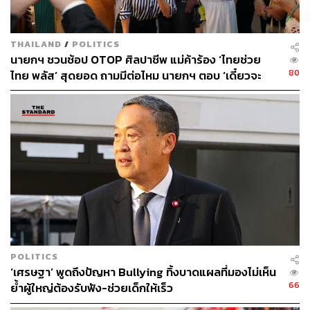
ถึงต้องมีความรับผิดชอบ ในฐานะที่เคยทำธุรกิจนี้มาก่อนก็จะ
พยายามทำกฎข้อบังคับเหล่านี้ เพื่อให้กฎหมายลูกที่มารองรับ
THAILAND
/
POLITICS
สามารถทำงานได้ง่ายและสะดวกสบายขึ้น
นายกฯ ชวนช้อป OTOP ศิลปาชีพ แม่ค้าร้อง ‘ไทยช่วย
80
ไทย พลัส’ สุดยอด ถามมีต่อไหม นายกฯ ตอบ ‘เดี๋ยวจะ
แม้จะมีการมองว่าเมื่อก่อนเป็นนักธุรกิจใจร้อน มาเป็นรัฐบาล
พยายาม’
แล้วเฉื่อยชา แต่มีสิ่งที่ต้องคำนึงมีหลายเรื่อง ตนคิดถึงพวก
เราทุกคนในห้องนี้เสมอ สมัยก่อนตนทำงาน 7 วัน วันเสาร์
และอาทิตย์ก็ทำ ดูทุกโครงการตรงนี้ แต่พอหายไป 13 เดือน
มีความรู้สึกว่าโลกเปลี่ยนไปเยอะ เชื่อว่ามีวิทยากรหลายท่าน
ที่มีความเหมาะสมที่จะให้ความรู้ มีความสามารถ สำหรับตน
ให้ได้คือจิตวิญญาณของนักพัฒนาอสังหาริมทรัพย์
ดิจิทัลวอลเล็ตตรวจสอบได้ ยืนยันไม่มีทุจริต
POLITICS
เศรษฐากล่าวถึงเรื่องดิจิทัลวอลเล็ตว่า เรื่องของดิจิทัลวอลเล็ต
‘เศรษฐา’ พูดถึงปัญหา Bullying ทิ้งบาดแผลที่มองไม่เห็น
10 ปีที่ผ่านมาประเทศไทยเศรษฐกิจโต 1.8% ภาค
66
ย้ำผู้ใหญ่ต้องรับฟัง-ช่วยเด็กให้เร็ว
อสังหาริมทรัพย์ไม่มีอะไรดีใน 10 ปีที่ผ่านมา การแบมือขอ