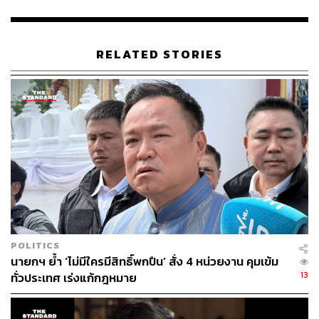
เป็นแฟนใครก็แล้วแต่ แต่ความจริงก็เห็นอยู่ เงินเฟ้อลด 0.8
แม้เอามาตรการรัฐสนับสนุน ลดค่าใช้จ่ายไปแล้ว แต่เงินก็
เฟ้อประมาณ วันนี้ก็ยังไม่ลดดอกเบี้ย” เศรษฐากล่าว
RELATED STORIES
เศรษฐากล่าวต่อว่า พวกเราก็เดือดร้อนพอสมควร ตนเองก็
เป็นคนในวงการอสังหาริมทรัพย์มาก่อน จะเรียกร้องให้หนัก
กว่านี้ก็มีความลำบากใจ จะหาว่าทำไปเพื่อตัวเองอีก แต่เรื่อง
ดอกเบี้ยเป็นเรื่องสำคัญที่กำหนดกำลังซื้อ หากดอกเบี้ยไม่ลด
กำลังซื้อก็ลด เพราะกำลังซื้อเป็นเรื่องสำคัญ การเข้าถึงที่อยู่
อาศัยถือเป็นการออมอย่างหนึ่ง อย่าให้ใครมาเบียดเบียน
ตัวเลขกระทรวงการคลัง ยืนยันว่าไม่มีเรื่องของการเก็งกำไร
เรื่องบางเรื่องเห็นอสังหาเป็นผู้ร้ายตลอดเวลา เวลามีวิกฤต
อะไรเรื่องการกระตุ้นเศรษฐกิจก็เป็นเรื่องสำคัญ วันนี้อย่าพูด
POLITICS
ว่าเป็นเรื่องของการมีวิกฤตหรือไม่วิกฤต แต่จริงๆ แล้ว
นายกฯ ย้ำ ‘ไม่มีใครมีสิทธิ์พกปืน’ สั่ง 4 หน่วยงาน คุมเข้ม
เศรษฐกิจไทยต้องการจะกระตุ้น อสังหาริมทรัพย์อยู่ในภาค
13
ทั่วประเทศ เร่งแก้กฎหมาย
อุตสาหกรรม รัฐบาลก็ควรจะกระตุ้นเรื่องนี้ แต่บังเอิญท่าน
ซวย มีนายกรัฐมนตรีที่มาจากภาคอสังหาริมทรัพย์ ทำอะไรก็