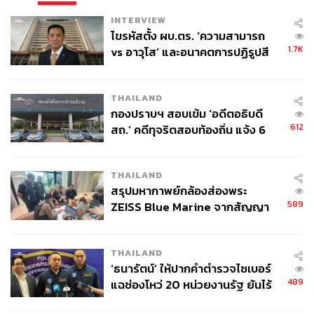
บล.อินโนเวสท์ เอกซ์
INTERVIEW
InnovestX
ไขรหัสตั้ง ผบ.ตร. ‘ความสามารถ
1.7K
vs อาวุโส’ และอนาคตการปฏิรูปสี
ABOUT THE PHOTOGRAPHER
กากี กับ พล.ต.อ. เอก อังสนานนท์
ศวิตา พูลเสถียร
THAILAND
ช่างภาพข่าว ประจำสำนักข่าว THE
กองปราบฯ สอบเข้ม ‘อดีตอธิบดี
STANDARD
612
สถ.’ คดีทุจริตสอบท้องถิ่น แจ้ง 6
ข้อหาหนัก จ่อชง ป.ป.ช. 12 ส.ค. นี้
THAILAND
สรุปมหากาพย์กล้องส่องพระ
589
ZEISS Blue Marine จากสัญญา
ผลิต 8.3 ล้าน สู่ข้อพิพาท ‘มา
เวลล์ฯ’ ฟ้อง ‘โทน บางแค’ ผิดนัด
THAILAND
จ่ายหนี้-แอบระบุแบรนด์
‘ธนารัตน์’ ให้ปากคำตำรวจไซเบอร์
489
แฉช่องโหว่ 20 หน่วยงานรัฐ ยันไร้
นัยทางการเมือง