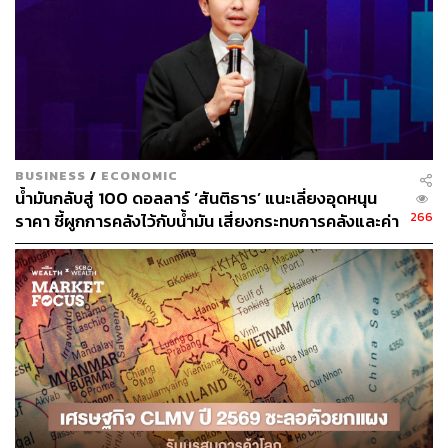
โดยให้ราคาเป้าหมายที่ 6.60 บาทต่อหุ้น อ้างอิงระดับ -2SD
ของ PBV เฉลี่ย 5 ปี ซึ่งเชื่อว่าสะท้อนความไม่แน่นอนของ
ธุรกิจโรงกลั่นน้ำมันสืบเนื่องมาจากปัญหาทางภูมิรัฐศาสตร์ที่
ยืดเยื้อและอุปทานใหม่ทั่วโลก รวมถึงอุปสงค์ที่ชะลอตัวลง
จากสงครามการค้าโลกไปเรียบร้อยแล้ว ระดับดังกล่าวคิด
เป็น EV/EBITDA ได้ที่เพียง 5.1 เท่า เทียบกับค่าเฉลี่ย >9 เท่า
ของบริษัทที่ประกอบธุรกิจเดียวกันในตลาดภูมิภาค อัตราผล
BUSINESS
/
ECONOMIC
ตอบแทนจากเงินปันผลที่ 7% ซึ่งอิงกับกระแสเงินสดและฐานะ
น้ำมันกลับสู่ 100 ดอลลาร์ ‘สันติธาร’ แนะเลี่ยงอุดหนุน
การเงินที่แข็งแกร่ง ก็ดูน่าสนใจ
266
ราคา ชี้ผูกการคลังไว้กับน้ำมัน เสี่ยงกระทบการคลังและค่า
เงิน
แม้ราคาหุ้น SPRC ปรับตัวเพิ่มขึ้นอย่างน่าประทับใจถึง 28%
ในช่วง 1 เดือนที่ผ่านมา Outperform SET ที่ปรับตัวเพิ่มขึ้น
12% ค่อนข้างมาก แต่คาดว่าตลาดจะยังคงให้ความสนใจ
SPRC อย่างต่อเนื่อง โดยได้แรงหนุนจากส่วนต่างราคา
น้ำมันเบนซิน (คิดเป็น 26% ของผลิตภัณฑ์ทั้งหมดของ
SPRC) ที่กว้างขึ้น ซึ่งจะเป็นปัจจัยสำคัญที่ช่วยสนับสนุนให้
กำไรปกติ 2Q68 เติบโต QoQ แม้ว่าขาดทุนจากสต๊อกน้ำมัน
ยังคงเป็นความเสี่ยงที่สำคัญ