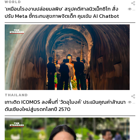
WORLD
‘เหมือนโรงงานปล่อยมลพิษ’ สรุปคดีศาลนิวเม็กซิโก สั่ง
...
ปรับ Meta ชี้กระทบสุขภาพจิตเด็ก คุมเข้ม AI Chatbot
THAILAND
เกาะติด ICOMOS ลงพื้นที่ ‘วัดอุโมงค์’ ประเมินคุณค่าล้านนา
...
ดันเชียงใหม่สู่มรดกโลกปี 2570