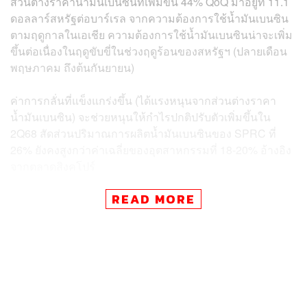
ส่วนต่างราคาน้ำมันเบนซินที่เพิ่มขึ้น 44% QoQ มาอยู่ที่ 11.1
ดอลลาร์สหรัฐต่อบาร์เรล จากความต้องการใช้น้ำมันเบนซิน
ตามฤดูกาลในเอเชีย ความต้องการใช้น้ำมันเบนซินน่าจะเพิ่ม
ขึ้นต่อเนื่องในฤดูขับขี่ในช่วงฤดูร้อนของสหรัฐฯ (ปลายเดือน
พฤษภาคม ถึงต้นกันยายน)
ค่าการกลั่นที่แข็งแกร่งขึ้น (ได้แรงหนุนจากส่วนต่างราคา
น้ำมันเบนซิน) จะช่วยหนุนให้กำไรปกติปรับตัวเพิ่มขึ้นใน
2Q68 สัดส่วนปริมาณการผลิตน้ำมันเบนซินของ SPRC ที่
26% ยังคงสูงกว่าค่าเฉลี่ยของอุตสาหกรรมที่ 18-20% อ้างอิง
จากตลาดสิงคโปร์
READ MORE
การขยายเครือข่ายธุรกิจค้าปลีก นับตั้งแต่เข้าซื้อธุรกิจการ
ตลาดน้ำมันเชื้อเพลิงจากบริษัทแม่เมื่อต้นปี 2567 SPRC ได้
ขยายสถานีบริการน้ำมันอย่างต่อเนื่อง การที่แบรนด์ต่าง
ประเทศอีกแบรนด์ถอนตัวจากตลาดไทย ทำให้ดีลเลอร์ใน
ประเทศหันมาใช้แบรนด์ Caltex มากขึ้น ส่งผลทำให้ส่วนแบ่ง
ตลาดค้าปลีกเพิ่มขึ้นจาก 4.4% ในปี 2566 เป็น 5.6%