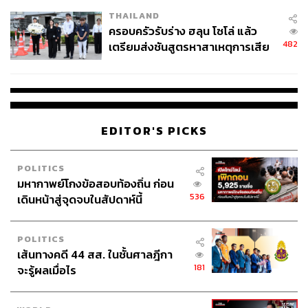
THAILAND
ครอบครัวรับร่าง ฮลุน โซโล่ แล้ว
482
เตรียมส่งชันสูตรหาสาเหตุการเสีย
ชีวิต
EDITOR'S PICKS
POLITICS
มหากาพย์โกงข้อสอบท้องถิ่น ก่อน
536
เดินหน้าสู่จุดจบในสัปดาห์นี้
POLITICS
เส้นทางคดี 44 สส. ในชั้นศาลฎีกา
181
จะรู้ผลเมื่อไร