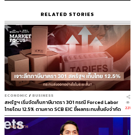
น้ำหนักเบาเมื่อมีการใช้น้ำมันดิบจากสหรัฐฯ มากขึ้น
โครงการนี้จะช่วยเพิ่มผลผลิตน้ำมันเบนซินได้ 4-5% เพื่อ
RELATED STORIES
จำหน่ายในตลาดในประเทศและประเทศเพื่อนบ้าน ผู้บริหาร
คาดการณ์ผลตอบแทนจากการลงทุนมากกว่า 20% ซึ่งช่วย
ยืนยันกลยุทธ์ของ SPRC ในการดำเนินโครงการที่ใช้เงินทุน
ต่ำและให้ผลตอบแทนเร็วในระหว่างที่มีการปิดซ่อมบำรุงในปี
2569
กระทบอย่างไร:
ในช่วง 1 สัปดาห์ที่ผ่านมา ราคาหุ้น SPRC ปรับขึ้น 4.7% สู่
5.55 บาท ขณะที่ SET Index ปรับขึ้น 2.7% สู่ 1,219.76 จุด
ECONOMIC
/
BUSINESS
สหรัฐฯ เริ่มจัดเก็บภาษีมาตรา 301 กรณี Forced Labor
221
ไทยโดน 12.5% ตามคาด SCB EIC ชี้ผลกระทบสั้นยังจำกัด
กลยุทธ์การลงทุนและคำแนะนำ:
แม้ส่งออก มิ.ย. โตแรง 20.8% แต่นำเข้าพุ่งดันดุลการค้า
ขาดดุลหนัก
InnovestX Research แนะนำ Outperform สำหรับ SPRC