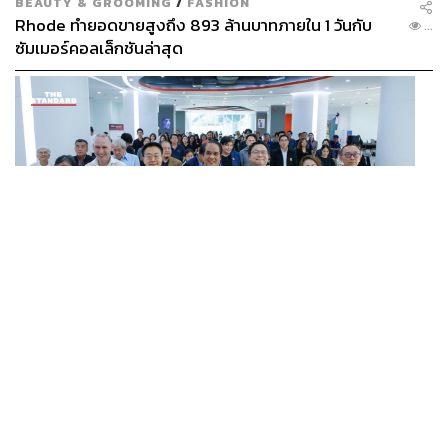
BEAUTY & GROOMING
/
FASHION
Rhode ทำยอดขายสูงถึง 893 ล้านบาทภายใน 1 วันกับ
...
ซัมเมอร์คอลเล็กชันล่าสุด
SCIENCE
/
TECH
/
THAILAND
KMITL ชู ‘Farming the Future 2026’ พลิกครัวโลก สู่
...
เกษตร-อาหารยั่งยืนด้วย One Health