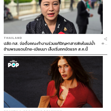
THAILAND
ปลัด ทส. จ่อตั้งคณะทำงานร่วมแก้ปัญหาสารพิษในแม่น้ำ
...
ข้ามพรมแดนไทย-เมียนมา เล็งเริ่มถกนัดแรก ส.ค.นี้