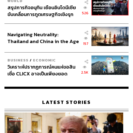
WORLD
สรุปภารกิจอนุทิน เยือนอินโดนีเซีย
526
ขับเคลื่อนการทูตเศรษฐกิจเชิงรุก
ประกาศหุ้นส่วนยุทธศาสตร์ไทย –
อินโดนีเซีย
Navigating Neutrality:
Thailand and China in the Age
157
of a New Global Order
BUSINESS
/
ECONOMIC
วิเคราะห์ปรากฏการณ์คนแห่ขอสิน
2.5K
เชื่อ CLICX อาจเป็นเพียงยอด
ภูเขาน้ำแข็ง ของปัญหาหนี้ครัว
เรือนไทยที่ถูกซุกไว้
LATEST STORIES