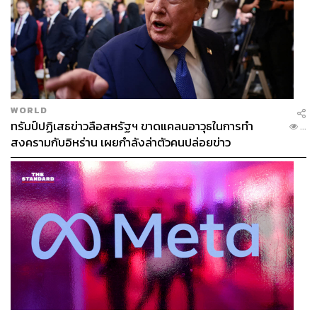
WORLD
ทรัมป์ปฏิเสธข่าวลือสหรัฐฯ ขาดแคลนอาวุธในการทำ
...
สงครามกับอิหร่าน เผยกำลังล่าตัวคนปล่อยข่าว