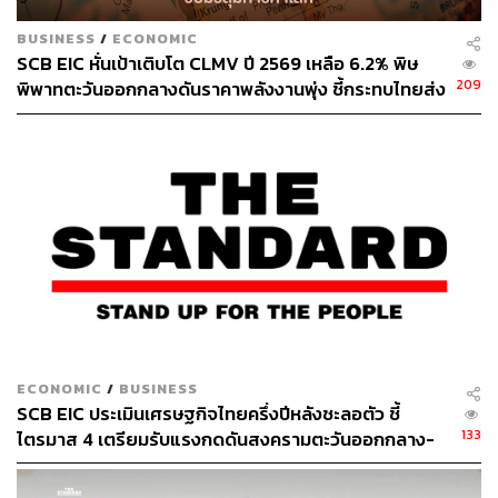
ปัจจัยเสี่ยงสำคัญที่ต้องติดตามคือ ภาวะเศรษฐกิจชะลอตัว
BUSINESS
/
ECONOMIC
อาจส่งผลกระทบต่อความต้องการผลิตภัณฑ์น้ำมันสำเร็จรูป
SCB EIC หั่นเป้าเติบโต CLMV ปี 2569 เหลือ 6.2% พิษ
ของ SPRC ซึ่งก็จะส่งผลกระทบต่อค่าการกลั่นด้วยเช่นกัน
209
พิพาทตะวันออกกลางดันราคาพลังงานพุ่ง ชี้กระทบไทยส่ง
ในขณะที่ความผันผวนของราคาน้ำมันอาจส่งผลทำให้มีขาด
ออกโตแผ่ว-ยอดเกินดุลการค้าลดลง
ทุนจากสต็อกน้ำมันเพิ่มขึ้น ปัจจัยเสี่ยงอื่นๆ ได้แก่ การ
เปลี่ยนแปลงกฎหมายเกี่ยวกับการปล่อยก๊าซเรือนกระจก และ
โครงสร้างราคาน้ำมันในประเทศ
ปัจจัยเสี่ยงด้าน ESG ที่สำคัญคือ ผลกระทบของธุรกิจต่อสิ่ง
แวดล้อม และการปรับตัวในช่วงเปลี่ยนผ่านสู่พลังงานสะอาด
SPRC – ปัจจัยกระตุ้นระยะสั้นคือส่วนต่างราคาน้ำมันเบนซิน
ที่เพิ่มขึ้น
ECONOMIC
/
BUSINESS
SCB EIC ประเมินเศรษฐกิจไทยครึ่งปีหลังชะลอตัว ชี้
133
ไตรมาส 4 เตรียมรับแรงกดดันสงครามตะวันออกกลาง-
กำแพงภาษีสหรัฐฯ ระลอกใหม่
สามารถติดตาม THE STANDARD WEALTH