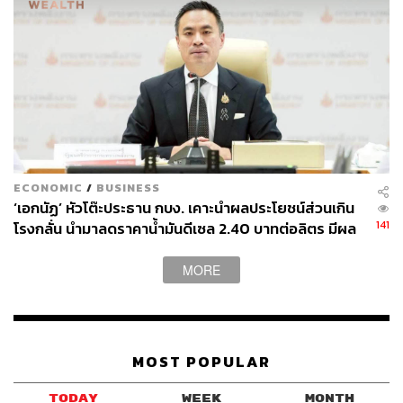
ผ่านแอปพลิเคชันต่างๆ ที่คุณสะดวกหรือใช้งานอยู่แล้วได้เลย
TAGS:
น้ำมันเบนซิน
อินโนเวสท์ เอกซ์ จำกัด (InnovestX)
InnovestX
ราคาน้ำมันเบนซิน
ราคาน้ำมัน
Market Focus
Caltex
บมจ.สตาร์ ปิโตรเลียม รีไฟน์นิ่ง (SPRC)
ECONOMIC
/
BUSINESS
‘เอกนัฏ’ หัวโต๊ะประธาน กบง. เคาะนำผลประโยชน์ส่วนเกิน
141
โรงกลั่น นำมาลดราคาน้ำมันดีเซล 2.40 บาทต่อลิตร มีผล
24 ก.ค.-15 ส.ค.นี้
MORE
214
MOST POPULAR
ABOUT THE AUTHOR
TODAY
WEEK
MONTH