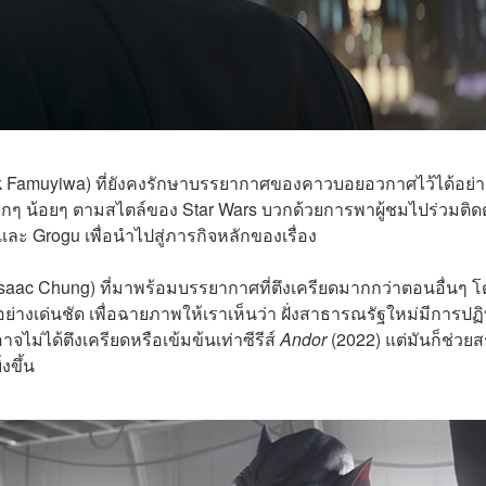
ick Famuyiwa) ที่ยังคงรักษาบรรยากาศของคาวบอยอวกาศไว้ได้อย่า
ล็กๆ น้อยๆ ตามสไตล์ของ Star Wars บวกด้วยการพาผู้ชมไปร่วมติ
ละ Grogu เพื่อนำไปสู่ภารกิจหลักของเรื่อง
Isaac Chung) ที่มาพร้อมบรรยากาศที่ตึงเครียดมากกว่าตอนอื่นๆ โ
เด่นชัด เพื่อฉายภาพให้เราเห็นว่า ฝั่งสาธารณรัฐใหม่มีการปฏิบ
าจไม่ได้ตึงเครียดหรือเข้มข้นเท่าซีรีส์
Andor
(2022) แต่มันก็ช่วยส
่งขึ้น