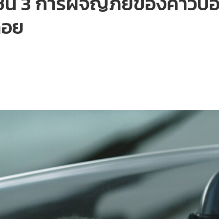
ซัน 3 การผจญภัยของคาวบอย
คอย