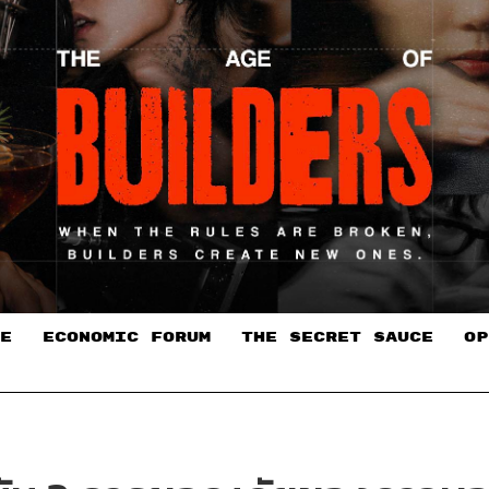
E
ECONOMIC FORUM
THE SECRET SAUCE​
OP