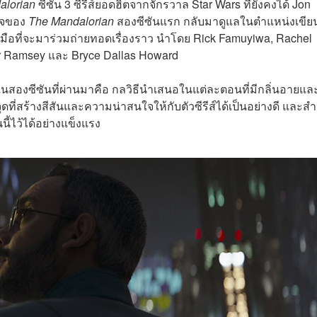
alorian
ซีซัน 3 ซีรีส์ยอดฮิตจากจักรวาล Star Wars ที่ยังคงได้ Jon
ร็จของ
The Mandalorian
สองซีซันแรก กลับมาดูแลในตำแหน่งเขี
ฝีมือที่จะมาร่วมถ่ายทอดเรื่องราว นำโดย Rick Famuyiwa, Rachel
er Ramsey และ Bryce Dallas Howard
นสองซีซันที่ผ่านมาคือ กลวิธีนำเสนอในแต่ละตอนที่มีกลิ่นอายแล
็นจุดที่สร้างสีสันและความน่าสนใจให้กับตัวซีรีส์ได้เป็นอย่างดี และส
นนี้ไว้ได้อย่างแข็งแรง