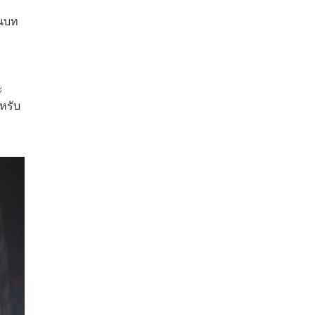
ยนบท
ะ
ำหรับ