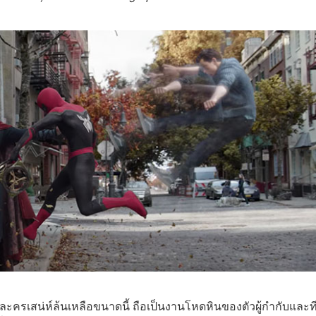
วละครเสน่ห์ล้นเหลือขนาดนี้ ถือเป็นงานโหดหินของตัวผู้กำกับและท