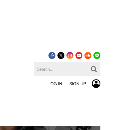
LOG IN
SIGN UP