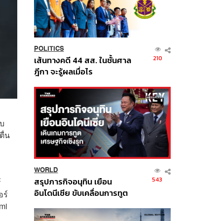
POLITICS
210
เส้นทางคดี 44 สส. ในชั้นศาล
ฎีกา จะรู้ผลเมื่อไร
บบ
ื่น
WORLD
543
สรุปภารกิจอนุทิน เยือน
์
อินโดนีเซีย ขับเคลื่อนการทูต
ร์
เศรษฐกิจเชิงรุก ประกาศหุ้น
mi
ส่วนยุทธศาสตร์ไทย –