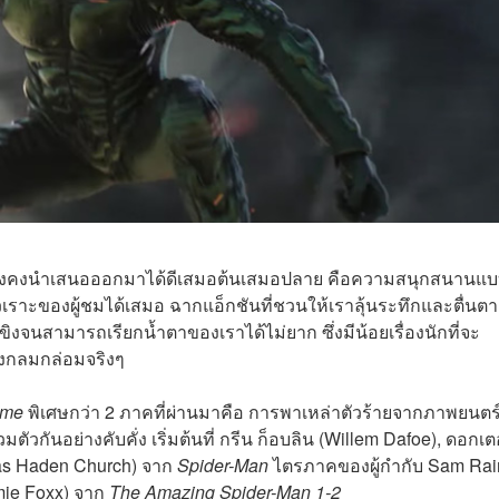
ยังคงนำเสนอออกมาได้ดีเสมอต้นเสมอปลาย คือความสนุกสนานแ
ัวเราะของผู้ชมได้เสมอ ฉากแอ็กชันที่ชวนให้เราลุ้นระทึกและตื่นตาต
ิงจนสามารถเรียกน้ำตาของเราได้ไม่ยาก ซึ่งมีน้อยเรื่องนักที่จะ
งกลมกล่อมจริงๆ
ome
พิเศษกว่า 2 ภาคที่ผ่านมาคือ การพาเหล่าตัวร้ายจากภาพยนตร
ัวกันอย่างคับคั่ง เริ่มต้นที่ กรีน ก็อบลิน (Willem Dafoe),
ดอกเตอ
as Haden Church) จาก
Spider-Man
ไตรภาคของผู้กำกับ Sam Rai
amie Foxx) จาก
The Amazing Spider-Man 1-2