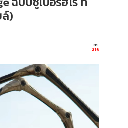
ับซูเปอร์ฮีโร่ ที่
ล์)
316