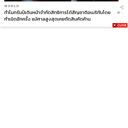
หมาดๆ และกลายเป็นขวัญใจมหาชนชาวอเมริกัน ผลงาน
WORLD
ของ เดวิด ชอร์ ทีมสร้างเดียวกับ
M.D. House
ที่เคยโด่งดัง
ทำไมทรัมป์เดินหน้าจำกัดสิทธิการได้สัญชาติอเมริกันโดย
...
เมื่อหลายปีก่อน
กำเนิดอีกครั้ง แม้ศาลสูงสุดเคยตัดสินคัดค้าน
จุดเริ่มต้นก่อนจะมาเป็นซีรีส์รีเมกเวอร์ชันอเมริกา
Good
Doctor
เป็นซีรีส์เกาหลีชื่อเดียวกันที่ออกอากาศในปี 2013
โดยสถานี KBS ซึ่งในขณะนั้นก็ได้รับคำวิจารณ์ในแง่บวก
มากมาย รวมทั้งได้รับรางวัล Best TV Drama จาก
Baeksang Arts Awards
Good Doctor
เล่าเรื่องราวของอัจฉริยะออทิสติกที่เพิ่งเรียนจบ
แพทย์ และมีความฝันจะเป็นศัลยแพทย์ประจำโรงพยาบาล
News
Wealth
Pop
ด้วยความที่เขาเป็นเด็กกำพร้าและมีภูมิหลังครอบครัวที่ไม่น่า
Podcast
Video
Now
Opinion
Careers
Events
จดจำนัก พี่ชายที่มีอยู่คนเดียวซึ่งเป็นญาติใกล้ชิดก็เสียชีวิต
Privacy
About
Contact
จากอุบัติเหตุ เนื้อเรื่องค่อยๆ เผยปมชีวิตของเขาออกมาทีละ
Policy
น้อย พร้อมๆ กับปัจจุบันที่เขาเริ่มทำงานเป็นแพทย์ฝึกหัดใน
FOR
โรงพยาบาล รวมทั้งการเรียนรู้เพื่อปรับตัวให้เข้ากับสังคมที่
ADVERTISING
มองว่าเขาไม่สามารถเป็นแพทย์ที่ดีได้ด้วยภาวะออทิสติกของ
MEMBERSHIP
เขา