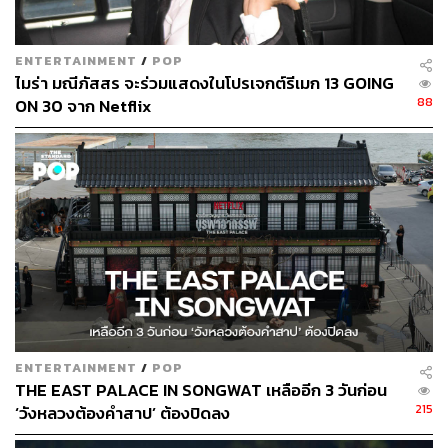
แสดงความสามารถในการแก้ปัญหา แต่ถ้ามองให้ลึกลงไป
กว่านั้น นี่คือตลกร้ายสะท้อนภาพของผู้ใหญ่ในชีวิตจริงที่
วางตัวอยู่เหนือเด็กๆ และคอยบงการทุกอย่างด้วยความคิดที่
ENTERTAINMENT
/
POP
ว่าเป็นเด็กต้องเชื่อฟังผู้ใหญ่ แล้วสิ่งที่ดีจะตามมา แต่สุดท้าย
ไมร่า มณีภัสสร จะร่วมแสดงในโปรเจกต์รีเมก 13 GOING
แล้วกลับเป็นความคิดเหล่านั้นเองที่ย้อนกลับมาทำให้เด็กๆ
88
ON 30 จาก Netflix
ไม่มีวันได้พบกับ ‘โชคดี’ เสียที
จุดเด่นอย่างที่สามคือการให้เวลากับการเล่าเรื่องในซีรีส์ด้วย
จำนวน 2 ตอนต่อหนังสือ 1 เล่ม (ซีซันที่ 2 สร้างจากหนังสือ
เล่มที่ 5-9 จากทั้งหมด 13 เล่ม) ทำให้สามารถเก็บรายละเอียด
ตามหนังสือได้ค่อนข้างดี มีเวลาในการเล่าความสัมพันธ์ของ
ตัวละครและรายละเอียดเล็กๆ น้อยๆ ที่เป็นเสน่ห์ของหนังสือ
ชุดนี้ได้เกือบครบ (บางจุดทำให้เราเข้าใจสัญลักษณ์บางอย่าง
ในหนังสือมากขึ้นด้วย) ยิ่งถ้าเป็นแฟนหนังสือชุดนี้อยู่แล้วก็ไม่
น่าผิดหวัง
ENTERTAINMENT
/
POP
แต่ปัญหาอย่างหนึ่งที่ทำให้หลายคนทนดูได้ไม่จบก็คือไม่
THE EAST PALACE IN SONGWAT เหลืออีก 3 วันก่อน
215
‘วังหลวงต้องคำสาป’ ต้องปิดลง
สามารถอดทนต่อความน่าหงุดหงิดของบรรดาตัวละคร
ผู้ใหญ่ทุกตัวได้จริงๆ แต่เชื่อเถอะว่าถ้าสามารถผ่านจุดนั้นไป