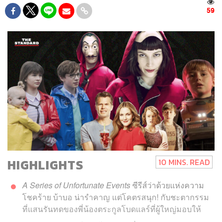
59
HIGHLIGHTS
10 MINS. READ
A Series of Unfortunate Events
ซีรีส์ว่าด้วยแห่งความ
โชคร้าย บ้าบอ น่ารำคาญ แต่โคตรสนุก! กับชะตากรรม
ที่แสนรันทดของพี่น้องตระกูลโบดแลร์ที่ผู้ใหญ่มอบให้