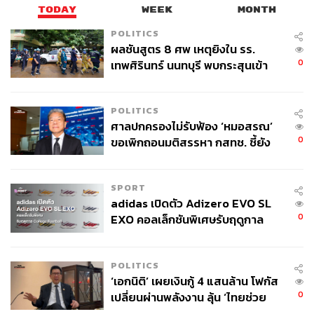
TODAY
WEEK
MONTH
ไชส์หนัง
Ocean
ทั้ง 3 ภาค รวมกับความบีบคั้นในการปฏิบัติ
ภารกิจที่มาพร้อมกับดราม่าข้นๆ ที่ทุกคนพร้อมที่จะ ‘รัก’ และ
POLITICS
‘แตกหัก’ กันได้ตลอดเวลาแบบที่ซีรีส์แหกคุกอย่าง
Prison
ผลชันสูตร 8 ศพ เหตุยิงใน รร.
0
เทพศิรินทร์ นนทบุรี พบกระสุนเข้า
Break
เคยทำเอาไว้ นั่นแหละคือส่วนผสมลงตัวที่รวมอยู่ใน
จุดสำคัญ ‘ศีรษะ-หน้าอก’ ครูถูกยิง
Money Heist
ทั้ง 2 ซีซัน
4 นัด จากระยะไกล
POLITICS
Money Heist
เล่าเรื่องกลุ่มโจรที่นำโดยคนที่เรียกตัวเองว่า
ศาลปกครองไม่รับฟ้อง ‘หมอสรณ’
‘ศาสตราจารย์’ ที่รอบรู้และฉลาดเป็นกรด เขารวมตัว
0
ขอเพิกถอนมติสรรหา กสทช. ชี้ยัง
อาชญากรตัวเอ้ที่เต็มไปด้วยพรสวรรค์เพื่อบุกปล้นโรง
ไม่ใช่ผู้เดือดร้อนเสียหาย
กษาปณ์ที่มีเงินกว่าหนึ่งพันล้านยูโรซ่อนอยู่ในนั้น โดยมี
เงื่อนไขคือทุกคนต้องศึกษาและฝึกซ้อมแผนการร่วมกันนาน
SPORT
5 เดือน ทุกคนต้องห้ามมีความสัมพันธ์กัน ห้ามรู้จักชื่อจริงกัน
adidas เปิดตัว Adizero EVO SL
และกัน และการโจรกรรมครั้งนี้ต้องหลีกเลี่ยงความรุนแรง
0
EXO คอลเล็กชันพิเศษรับฤดูกาล
ทุกอย่างที่จะเกิดขึ้นให้ได้มากที่สุด
College Football
ใน 13 ตอนของซีซันแรกจะแบ่งออกเป็น 3 พาร์ตหลักๆ ตัด
POLITICS
‘เอกนิติ’ เผยเงินกู้ 4 แสนล้าน โฟกัส
สลับกัน คือฝ่ายศาสตราจารย์ที่เป็นคนควบคุมแผนการจาก
0
เปลี่ยนผ่านพลังงาน ลุ้น ‘ไทยช่วย
ด้านนอก ฝ่ายปฏิบัติการที่ต้องบุกเข้าไปในโรงกษาปณ์โดยมี
ไทยพลัส’ เฟส 2 รอประเมินความ