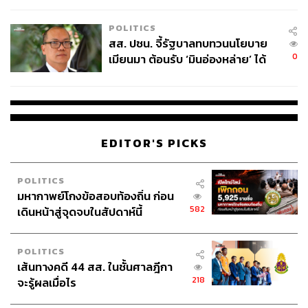
ตัวประกันอีก 67 คนที่ต้องใช้เป็นเครื่องมือในการต่อรอง และ
เหมาะสม
ฝ่ายตำรวจที่ต้องหยุดภารกิจครั้งนี้ให้ได้
POLITICS
สส. ปชน. จี้รัฐบาลทบทวนนโยบาย
นอกจากนี้ยังมีการให้เวลาเพื่อเล่าถึงแบ็กกราวด์ตัวละคร
0
เมียนมา ต้อนรับ ‘มินอ่องหล่าย’ ได้
สำคัญหลายๆ ตัว เพื่อทำความเข้าใจถึงเหตุผลในการกระทำ
แค่สัญญาว่างเปล่า
และตัดสินใจทั้งหมด ซึ่งจุดนี้ทำได้ดีมากจนบางครั้งเราเกือบ
ลืมเรื่องการปล้นไปเลย และนั่นคือเหตุผลหลักว่าทำไมซีซัน
แรกต้องมีจำนวนมากถึง 13 ตอน
EDITOR'S PICKS
POLITICS
มหากาพย์โกงข้อสอบท้องถิ่น ก่อน
582
เดินหน้าสู่จุดจบในสัปดาห์นี้
POLITICS
เส้นทางคดี 44 สส. ในชั้นศาลฎีกา
218
จะรู้ผลเมื่อไร