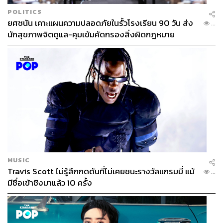
แบบไม่ต้องคิดอะไรมาก Netflix ก็จัดให้ เรื่องราวว่าด้วย
POLITICS
ครอบครัวแสนสุขที่อยู่ดีๆ คุณแม่แสนสวยก็ติดเชื้อโรคที่
ยศชนัน เคาะแผนความปลอดภัยในรั้วโรงเรียน 90 วัน ส่ง
...
ทำให้เธอกลายเป็นซอมบี้หน้าใสที่กินได้แต่เนื้อ ซึ่งสามีและ
นักสุขภาพจิตดูแล-คุมเข้มคัดกรองสิ่งผิดกฎหมาย
ลูกก็แสนดีที่เป็นธุระจัดการหา ‘อาหาร’ มาให้ และช่วยกัน
ปกปิดความลับนี้ไว้เป็นอย่างดี
เนื้อเรื่องหลักๆ มีเท่านี้เลยจริงๆ แต่ความสนุกอยู่ที่ความวาย
ป่วงที่เกิดขึ้นจากแผนการสวาปามคนที่เอาจริงๆ ก็ประหลาด
ไม่แพ้โรคที่คุณแม่เป็นเท่าไร รวมถึงมุกตลกหน้าตายที่บาง
อันก็อาจจะถึงขั้นเรียกได้ว่าหน้าด้าน (คำชม) ที่ดูแล้วคิดว่า
เฮ้ย จะเล่นกันแบบนี้จริงๆ เหรอ บวกกับการครีเอตเมนูเนื้อสด
เลือดสาดที่ดูแล้วสมจริง สะอิดสะเอียน แต่ก็ชวนขำไปพร้อมๆ
กัน ทั้ง 10 ตอนจะแบ่งการออกอากาศสั้นๆ ประมาณ 30 นาที
MUSIC
ทำให้ดูไปได้เรื่อยๆ ไม่กินพลังงานมากนัก และที่สำคัญ แค่ได้
Travis Scott ไม่รู้สึกกดดันที่ไม่เคยชนะรางวัลแกรมมี่ แม้
...
นั่งดูการกลับมารับบทนำอีกครั้งของ ดรูว์ แบร์รีมอร์ ก็คุ้มแล้ว
มีชื่อเข้าชิงมาแล้ว 10 ครั้ง
ในภาคแรก เนื้อเรื่องไปจบตรงที่การพยายามหาทางรักษา
อาการป่วยของคุณแม่ แต่ดูเหมือนว่ามีแต่จะยิ่งหนักข้อขึ้นทุก