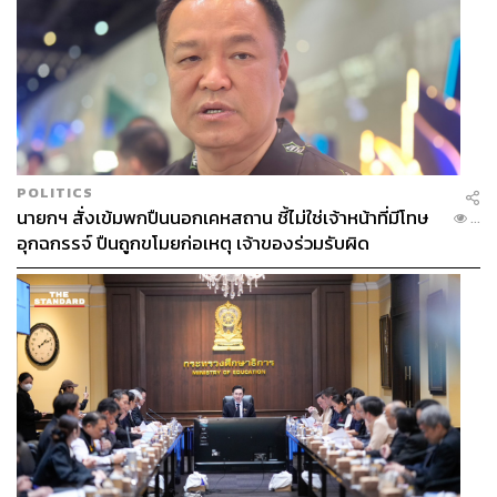
ปฏิบัติการ 128 ชั่วโมงของการปล้นจะออกมาถูกใจหลายคน
หรือเปล่า แต่ที่แน่ๆ คือภาคนี้ดำเนินเรื่องฉับไว บีบหัวใจ และ
มีเรื่องไม่คาดฝันเกิดขึ้นเยอะกว่าเดิมมากแน่นอน
POLITICS
นายกฯ สั่งเข้มพกปืนนอกเคหสถาน ชี้ไม่ใช่เจ้าหน้าที่มีโทษ
...
อุกฉกรรจ์ ปืนถูกขโมยก่อเหตุ เจ้าของร่วมรับผิด
Santa Clarita Diet (Season 2, 10 EP.)
แนะนำสำหรับคนที่ชอบดูซีรีส์คอเมดี้เบาๆ ผ่อนคลายสมอง