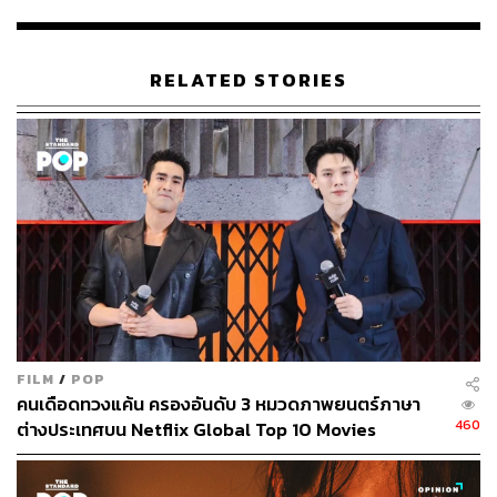
สรุปอย่างสั้นสำหรับคนที่ไม่เคยอ่านฉบับนิยายหรือดูภาค 1
มาก่อน
A Series of Unfortunate Events
คือการพาไปดูชีวิต
RELATED STORIES
สามพี่น้องที่อยู่ๆ ต้องกลายเป็นเด็กกำพร้าจากเหตุการณ์ที่พ่อ
แม่หายตัวไปในกองเพลิงปริศนาในบ้านของตัวเอง และเค้า
ลางแห่งความโชคร้ายก็เริ่มต้นขึ้น เมื่อชีวิตของเด็กทั้ง 3 คน
ต้องอยู่ภายใต้การดูแลของมิสเตอร์โพ นายธนาคารผู้มีหน้าที่
หาบ้านและผู้ปกครองคนใหม่ให้กับเด็กๆ โดยมีเคานต์โอลาฟ
นักแสดงตกอับที่ตามรังควานและทำทุกวิถีทางเพื่อฮุบมรดก
ก้อนโตที่พ่อแม่ของเด็กๆ ทิ้งเอาไว้ให้
จุดเด่นอย่างแรกของซีรีส์เรื่องนี้อยู่ที่ความน่ารักและเฉลียว
ฉลาดของพี่น้องทั้ง 3 คนที่ต้องใช้ความรู้และอุปกรณ์ทุก
อย่างรอบตัวเพื่อเอาตัวรอดจากผู้ใหญ่ที่พร้อมจะยัดเยียด
FILM
/
POP
ความโชคร้ายให้พวกเขาตลอดเวลา ตั้งแต่ไหวพริบของพี่สาว
คนเดือดทวงแค้น ครองอันดับ 3 หมวดภาพยนตร์ภาษา
อย่าง ไวโอเล็ต ที่สามารถหยิบสิ่งของรอบตัวมาประดิษฐ์เป็น
460
ต่างประเทศบน Netflix Global Top 10 Movies
อุปกรณ์ช่วยชีวิต ความรู้รอบตัวจากนิสัยรักอ่านการของ เค
ลาส์ พี่ชายคนกลาง และซันนี่ น้องเล็กสุดที่มีความสามารถ
คือการ ‘แทะ’ ทุกอย่างที่ขวางหน้า และพร้อมที่จะขโมยซี