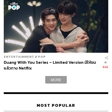
ได้ ซีรีส์
A Series of Unfortunate Events
ให้อะไรได้มากกว่า
‘ความโชคร้าย’ อยู่เยอะทีเดียว
ENTERTAINMENT
/
POP
Duang With You Series – Limited Version มีให้ชม
642
แล้วทาง Netflix
MORE
Money Heist (Season 2, 9 EP.)
ใครที่มองหาซีรีส์แนวโจรกรรมระทึกขวัญสนุกๆ เดินเรื่อง
รวดเร็วฉับไว บีบหัวใจในทุกๆ นาที
Money Heist
ของ Netflix
MOST POPULAR
คือคำตอบที่ใกล้เคียงเรื่องนี้มากที่สุด อธิบายให้เห็นภาพง่ายๆ
คือนึกภาพความฉลาดของแก๊งสุภาพบุรุษนักต้มตุ๋นในแฟรน