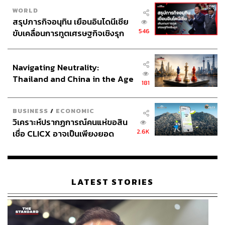
WORLD
แต่ละคนก็มีประเด็นขัดแย้งที่แตกต่างกัน แต่ประเด็นใหญ่
สรุปภารกิจอนุทิน เยือนอินโดนีเซีย
ที่สุดของ
Money Heist
คือคอนเซปต์ที่วางเอาไว้ว่า ‘ความรัก
546
ขับเคลื่อนการทูตเศรษฐกิจเชิงรุก
คือสิ่งที่ทำให้แผนการและทุกอย่างพังทลาย’ เราจะได้เห็น
ประกาศหุ้นส่วนยุทธศาสตร์ไทย –
ความรักของทั้งเพื่อนร่วมงาน ศัตรู กลุ่มโจร และตัวประกัน
อินโดนีเซีย
เกิดขึ้น ตั้งอยู่ และพังทลายสลับกับแผนการที่ต้องเปลี่ยนแปลง
Navigating Neutrality:
Thailand and China in the Age
ไปมาอยู่ตลอดทั้งเรื่อง
181
of a New Global Order
สุดท้ายในซีซันแรกผู้สร้างก็ช่างใจร้ายกับคนดูด้วยการทิ้ง
BUSINESS
/
ECONOMIC
ภารกิจนั้นค้างไว้แค่การเจรจาต่อรองครั้งสำคัญระหว่างกลุ่ม
วิเคราะห์ปรากฏการณ์คนแห่ขอสิน
โจรกับตัวประกัน แล้วก็ตัดจบลงไปเฉยๆ ทำให้หลายคนที่
2.6K
เชื่อ CLICX อาจเป็นเพียงยอด
ติดตามมาตั้งแต่ต้นออกอาการหงุดหงิดกันเป็นแถบ แต่คราว
ภูเขาน้ำแข็ง ของปัญหาหนี้ครัว
นี้เราบอกข่าวดีให้สบายใจกันได้ว่าผลสรุปของภารกิจปล้น
เรือนไทยที่ถูกซุกไว้
ของกลุ่มโจรหน้ากากในชุดฮู้ดแดงครั้งนี้ได้จบสิ้นลงเป็นที่
เรียบร้อย! (แต่จะมีครั้งต่อไปหรือเปล่า ต้องลุ้นกันต่อไป)
LATEST STORIES
ในซีซัน 2 ปรับลดลงเหลือแค่ 9 ตอน เพราะได้เล่าแบ็กกราวด์
หลายอย่างไปหมดแล้ว ทำให้เหลือแค่การหักเหลี่ยมเฉือนคม
ระหว่างปฏิบัติภารกิจกันแบบจุใจ ไม่แน่ใจว่าผลลัพธ์ของ