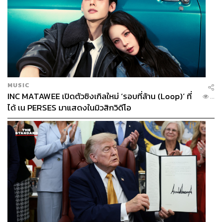
วัน โดยที่ยังไม่รู้ว่าจะรักษาได้ผลหรือเปล่า เพราะเราเองก็ยัง
ไม่ได้ดูเหมือนกัน แต่วางแผนไว้แล้วว่าจะหาคำตอบนั้นใน
ช่วงสงกรานต์นี้แน่นอน
MUSIC
INC MATAWEE เปิดตัวซิงเกิลใหม่ ‘รอบที่ล้าน (Loop)’ ที่
...
ได้ เน PERSES มาแสดงในมิวสิกวิดีโอ
Good Doctor (Season 1, 18 EP.)
Good Doctor
ทีวีซีรีส์ของ ABC Studios ที่เพิ่งจบซีซันแรกไป