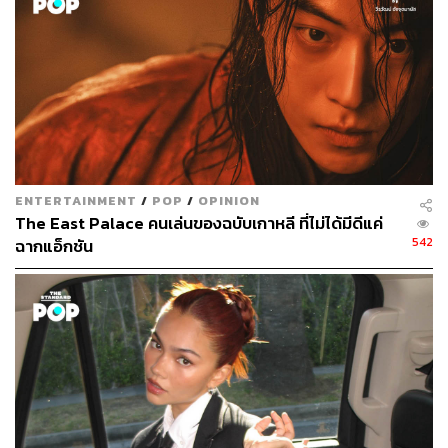
นพี่ๆ อยู่เสมอ
ENTERTAINMENT
/
POP
/
OPINION
The East Palace คนเล่นของฉบับเกาหลี ที่ไม่ได้มีดีแค่
542
ฉากแอ็กชัน
อย่างที่สองเป็นภาคตรงข้ามของพี่น้องทั้งสามคือความ ‘เซ่อ
ซ่า’ น่าหงุดหงิดของตัวละครผู้ใหญ่ทุกตัวในเรื่อง ทั้งการ
ตัดสินใจที่ผิดพลาดซ้ำไปซ้ำมา การปลอมตัวห่วยๆ ที่ดันไม่มี
ใครดูออก (ยกเว้นเด็กๆ) ความกลัวที่ไม่สมเหตุสมผล การ
หมกมุ่นอยู่กับชื่อเสียง ฯลฯ ถ้ามองตามเนื่อเรื่อง ความ
บกพร่องเหล่านี้คือปัจจัยที่ทำให้เกิดเรื่องโชคร้ายให้เด็กๆ ได้