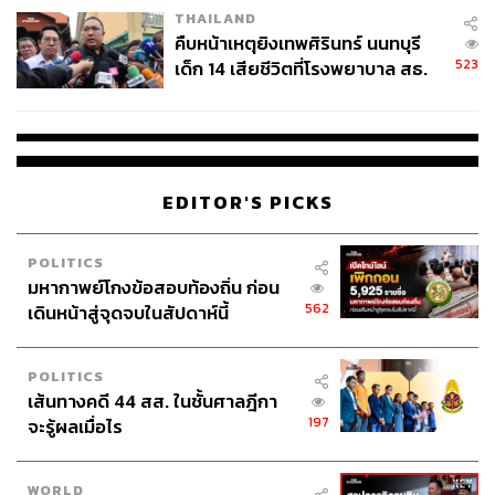
THAILAND
THE STANDARD TEAM
คืบหน้าเหตุยิงเทพศิรินทร์ นนทบุรี
กองบรรณาธิการ THE STANDARD
523
เด็ก 14 เสียชีวิตที่โรงพยาบาล สธ.
ยืนยันครูเสียชีวิต 5 ราย เจ็บ 22
ราย
EDITOR'S PICKS
POLITICS
มหากาพย์โกงข้อสอบท้องถิ่น ก่อน
562
เดินหน้าสู่จุดจบในสัปดาห์นี้
POLITICS
เส้นทางคดี 44 สส. ในชั้นศาลฎีกา
197
จะรู้ผลเมื่อไร
WORLD