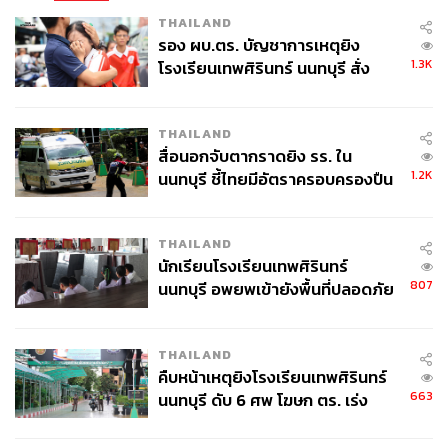
ฟ้าคะนอง เนื่องจากคลื่นลมบริเวณอ่าวไทยมีกำลังปานกลาง
THAILAND
โดยมีคลื่นสูงประมาณ 2 เมตร
รอง ผบ.ตร. บัญชาการเหตุยิง
1.3K
โรงเรียนเทพศิรินทร์ นนทบุรี สั่ง
TAGS:
สุราษฎร์ธานี
น้ำท่วมภาคใต้
ค้นหา 2 รอบยืนยันไร้คนติดค้าง พบ
กรมป้องกันและบรรเทาสาธารณภัย
ศพปู่-ย่าที่บ้านพักผู้ก่อเหตุ
เกาะติดวิกฤตน้ำท่วมใหญ่ภาคใต้
นราธิวาส
สงขลา
THAILAND
ตรัง
น้ำท่วมใต้
ยะลา
สตูล
พัทลุง
น้ำท่วม
สื่อนอกจับตากราดยิง รร. ใน
สถานการณ์น้ำท่วม
ปัตตานี
ฝนตกหนัก
1.2K
นนทบุรี ชี้ไทยมีอัตราครอบครองปืน
นครศรีธรรมราช
ผู้เสียชีวิต
สูงในระดับต้นของภูมิภาค
THAILAND
นักเรียนโรงเรียนเทพศิรินทร์
807
นนทบุรี อพยพเข้ายังพื้นที่ปลอดภัย
ชั่วคราว หลังเหตุใช้อาวุธปืนภายใน
โรงเรียนคลี่คลาย
THAILAND
437
คืบหน้าเหตุยิงโรงเรียนเทพศิรินทร์
663
นนทบุรี ดับ 6 ศพ โฆษก ตร. เร่ง
สอบปมขโมยปืนปู่ก่อเหตุ
ABOUT THE AUTHOR