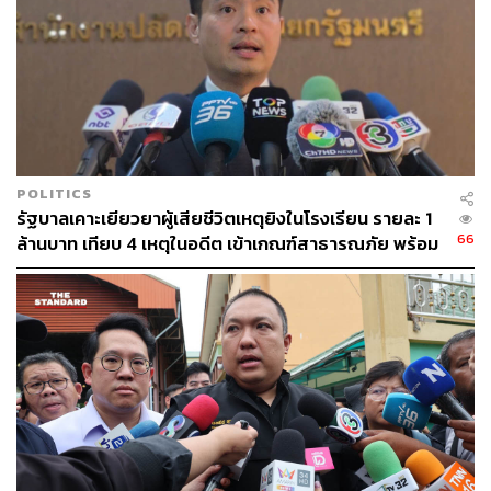
ผลกระทบ 188,480 ครัวเรือน 454,033 คน ระดับน้ำลด
ลง
จังหวัดสตูล
ยังมีสถานการณ์ในพื้นที่ 7 อำเภอ ได้แก่
ควนโดน, ละงู, ท่าแพ, มะนัง, ควนกาหลง, เมืองฯ และ
ทุ่งหว้า 30 ตำบล 219 หมู่บ้าน ประชาชนได้รับผลกระ
ทบ 26,349 ครัวเรือน 68,926 คน ระดับน้ำเพิ่มขึ้น
POLITICS
รัฐบาลเคาะเยียวยาผู้เสียชีวิตเหตุยิงในโรงเรียน รายละ 1
จังหวัดสงขลา
ยังมีสถานการณ์ในพื้นที่ 16 อำเภอ
66
ล้านบาท เทียบ 4 เหตุในอดีต เข้าเกณฑ์สาธารณภัย พร้อม
ได้แก่ รัตภูมิ, เมืองฯ, จะนะ, คลองหอยโข่ง, ระโนด,
เร่งจ่ายโดยเร็ว
กระแสสินธุ์, สทิงพระ, หาดใหญ่, ควนเนียง, นาทวี, สิงห
นคร, นาหม่อม, บางกล่ำ, สะเดา, เทพา และสะบ้าย้อย
127 ตำบล 964 หมู่บ้าน ประชาชนได้รับผลกระทบ
369,951 ครัวเรือน ระดับน้ำลดลง
จังหวัดปัตตานี
ยังมีสถานการณ์ในพื้นที่ 12 อำเภอ
ได้แก่ สายบุรี, แม่ลาน, โคกโพธิ์, มายอ, ยะรัง, ไม้แก่น,
ยะหริ่ง, ปะนาเระ, ทุ่งยางแดง, กะพ้อ, หนองจิก และ