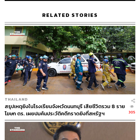
ร่อนพิบูลย์, นาบอน, สิชล, ฉวาง, ทุ่งสง,
เฉลิมพระเกียรติ, หัวไทร, ลานสกา, บางขัน, พระพรหม,
RELATED STORIES
ช้างกลาง, ปากพนัง, จุฬาภรณ์, นบพิตำ, ทุ่งใหญ่, พิปูน,
เชียรใหญ่ และถ้ำพรรณรา 161 ตำบล 1,483 หมู่บ้าน
ประชาชนได้รับผลกระทบ 223,221 ครัวเรือน 637,267
คน ระดับน้ำเพิ่มขึ้น
จังหวัดตรัง
ยังมีสถานการณ์ในพื้นที่ 9 อำเภอ ได้แก่ นา
โยง, ห้วยยอด, รัษฎา, ย่านตาขาว, วังวิเศษ, กันตัง,
เมืองฯ สิเภา และปะเหลียน 54 ตำบล 283 หมู่บ้าน
ประชาชนได้รับผลกระทบ 12,647 ครัวเรือน 47,426
คน ระดับน้ำเพิ่มขึ้น
THAILAND
สรุปเหตุยิงในโรงเรียนจังหวัดนนทบุรี เสียชีวิตรวม 8 ราย
จังหวัดพัทลุง
ยังมีสถานการณ์ในพื้นที่ 11 อำเภอ ได้แก่
305
โฆษก ตร. เผยปมค้นประวัติคดีกราดยิงที่สหรัฐฯ
เมืองฯ, ควนขนุน, กงหรา, เขาชัยสน, ศรีนครินทร์,
บางแก้ว, ป่าบอน, ปากพะยูน, ศรีบรรพต, ป่าพะยอม
และตะโหมด 65 ตำบล 670 หมู่บ้าน ประชาชนได้รับ