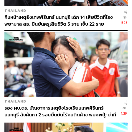
เมืองฯ 115 ตำบล 697 หมู่บ้าน ประชาชนได้รับผลกระ
THAILAND
ทบ 114,620 ครัวเรือน ระดับน้ำเพิ่มขึ้น
คืบหน้าเหตุยิงเทพศิรินทร์ นนทบุรี เด็ก 14 เสียชีวิตที่โรง
523
พยาบาล สธ. ยืนยันครูเสียชีวิต 5 ราย เจ็บ 22 ราย
จังหวัดยะลา
ยังมีสถานการณ์ในพื้นที่ 8 อำเภอ ได้แก่
เมืองฯ, รามัน, เบตง, บันนังสตา, ธารโต, กรงปินัง, ยะหา
และกาบัง 53 ตำบล 289 หมู่บ้าน ประชาชนได้รับผลก
ระทบ 45,634 ครัวเรือน 122,350 คน ระดับน้ำเพิ่มขึ้น
จังหวัดนราธิวาส
ยังมีสถานการณ์ในพื้นที่ 13 อำเภอ
ได้แก่ บาเจาะ, ยี่งอ, เมืองฯ, ระแงะ, ตากใบ, สุไหงปาดี,
ศรีสาคร, รือเสาะ, สุไหงโก-ลก, เจาะไอร้อง, สุคิริน,
แว้ง และจะแนะ 67 ตำบล 391 หมู่บ้าน ประชาชนได้รับ
ผลกระทบ 81,724 ครัวเรือน 281,318 คน ระดับน้ำเพิ่ม
THAILAND
ขึ้น
รอง ผบ.ตร. บัญชาการเหตุยิงโรงเรียนเทพศิรินทร์
1.3K
นนทบุรี สั่งค้นหา 2 รอบยืนยันไร้คนติดค้าง พบศพปู่-ย่าที่
กรมป้องกันและบรรเทาสาธารณภัย ได้ประสานงานกับ
บ้านพักผู้ก่อเหตุ
จังหวัดและหน่วยงานที่เกี่ยวข้องในพื้นที่ เพื่อระดมเครื่องจักร