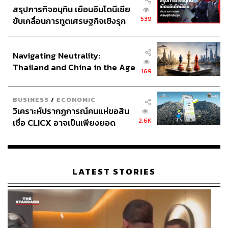
สรุปภารกิจอนุทิน เยือนอินโดนีเซีย
539
ขับเคลื่อนการทูตเศรษฐกิจเชิงรุก
ประกาศหุ้นส่วนยุทธศาสตร์ไทย –
อินโดนีเซีย
Navigating Neutrality:
Thailand and China in the Age
169
of a New Global Order
BUSINESS
/
ECONOMIC
วิเคราะห์ปรากฏการณ์คนแห่ขอสิน
2.6K
เชื่อ CLICX อาจเป็นเพียงยอด
ภูเขาน้ำแข็ง ของปัญหาหนี้ครัว
เรือนไทยที่ถูกซุกไว้
LATEST STORIES