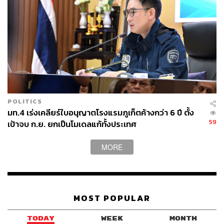
กลสาธารณภัย และกำลังเจ้าหน้าที่เข้าให้ความช่วยเหลือ
ประชาชนอย่างเต็มที่จนกว่าสถานการณ์จะคลี่คลาย ในพื้นที่
น้ำลด จะเร่งดำเนินการสำรวจความเสียหายให้ความช่วย
เหลือและเยียวยาประชาชนหลังน้ำลด ในพื้นที่น้ำเพิ่ม มีการ
จัดตั้งศูนย์บัญชาการส่วนหน้า ณ ศูนย์ ปภ. เขต 12 สงขลา
เพื่อสนับสนุนความช่วยเหลือฉุกเฉิน ทั้งการอพยพผู้ประสบภัย
การจัดส่งถุงยังชีพ รถประกอบอาหาร รถผลิตน้ำดื่ม และชุด
ปฏิบัติการกู้ภัย เพื่อช่วยเหลือบรรเทาความเดือดร้อนของพี่
น้องประชาชน
POLITICS
มท.4 เร่งเคลียร์ใบอนุญาตโรงแรมภูเก็ตค้างกว่า 6 ปี ตั้ง
อย่างไรก็ตาม กรมอุตุนิยมวิทยาคาดการณ์ว่า ภาคใต้ตอน
59
เป้าจบ ก.ย. ยกเป็นโมเดลแก้ทั้งประเทศ
ล่างยังมีฝนลดลง แต่ยังคงมี
ฝนตกหนัก
ได้บางแห่ง โดยเฉพาะ
บริเวณจังหวัดสงขลา, ปัตตานี, ยะลา, นราธิวาส, ตรัง และ
MORE
สตูล ขอให้ประชาชนระวังอันตรายจากฝนตกหนักและฝนที่
ตกสะสม น้ำป่าไหลหลาก และน้ำล้นตลิ่ง โดยเฉพาะพื้นที่ลาด
เชิงเขาใกล้ทางน้ำไหลผ่านและพื้นที่ลุ่มติดตามข้อมูล
ข่าวสารจากทางราชการอย่างใกล้ชิด และเตรียมพร้อมรับมือ
MOST POPULAR
สถานการณ์ภัยที่อาจจะเกิดขึ้น สำหรับชาวเรือให้เดินเรือด้วย
ความระมัดระวัง และหลีกเลี่ยงการเดินเรือในบริเวณที่มีฝน
TODAY
WEEK
MONTH