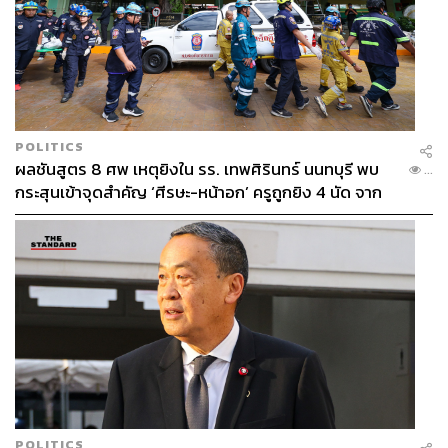
POLITICS
ผลชันสูตร 8 ศพ เหตุยิงใน รร. เทพศิรินทร์ นนทบุรี พบ
...
กระสุนเข้าจุดสำคัญ ‘ศีรษะ-หน้าอก’ ครูถูกยิง 4 นัด จาก
ระยะไกล
POLITICS