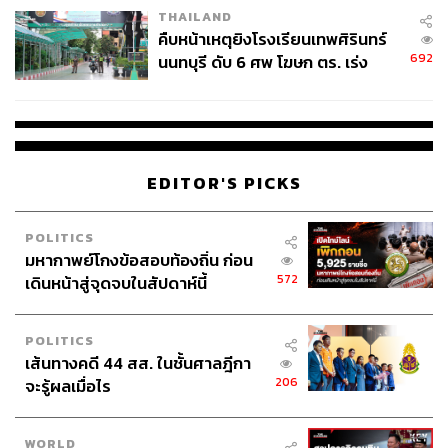
THAILAND
คืบหน้าเหตุยิงโรงเรียนเทพศิรินทร์
692
นนทบุรี ดับ 6 ศพ โฆษก ตร. เร่ง
สอบปมขโมยปืนปู่ก่อเหตุ
EDITOR'S PICKS
POLITICS
มหากาพย์โกงข้อสอบท้องถิ่น ก่อน
572
เดินหน้าสู่จุดจบในสัปดาห์นี้
POLITICS
เส้นทางคดี 44 สส. ในชั้นศาลฎีกา
206
จะรู้ผลเมื่อไร
WORLD