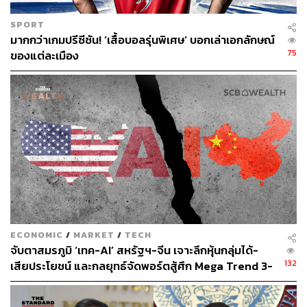
SPORT
มากกว่าเกมปรีซีซัน! ‘เสื้อบอลรุ่นพิเศษ’ บอกเล่าเอกลักษณ์
75
ของแต่ละเมือง
ECONOMIC
/
MARKET
/
TECH
จับตาสมรภูมิ ‘เทค-AI’ สหรัฐฯ-จีน เจาะลึกหุ้นกลุ่มได้-
132
เสียประโยชน์ และกลยุทธ์จัดพอร์ตสู้ศึก Mega Trend 3-
5 ปีข้างหน้า