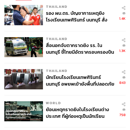
THAILAND
รอง ผบ.ตร. บัญชาการเหตุยิง
1.4K
โรงเรียนเทพศิรินทร์ นนทบุรี สั่ง
ค้นหา 2 รอบยืนยันไร้คนติดค้าง พบ
ศพปู่-ย่าที่บ้านพักผู้ก่อเหตุ
THAILAND
สื่อนอกจับตากราดยิง รร. ใน
1.3K
นนทบุรี ชี้ไทยมีอัตราครอบครองปืน
สูงในระดับต้นของภูมิภาค
THAILAND
นักเรียนโรงเรียนเทพศิรินทร์
843
นนทบุรี อพยพเข้ายังพื้นที่ปลอดภัย
ชั่วคราว หลังเหตุใช้อาวุธปืนภายใน
โรงเรียนคลี่คลาย
WORLD
ย้อนเหตุกราดยิงในโรงเรียนต่าง
758
ประเทศ ที่ผู้ก่อเหตุเป็นนักเรียน