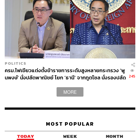
POLITICS
ครม.ไฟเขียวแต่งตั้งข้าราชการระดับสูงหลายกระทรวง ‘พู
245
นพงษ์’ นั่งปลัดพาณิชย์ โยก ‘ธานี’ จากทูตโซล นั่งรองปลัด
กต.
MORE
MOST POPULAR
TODAY
WEEK
MONTH