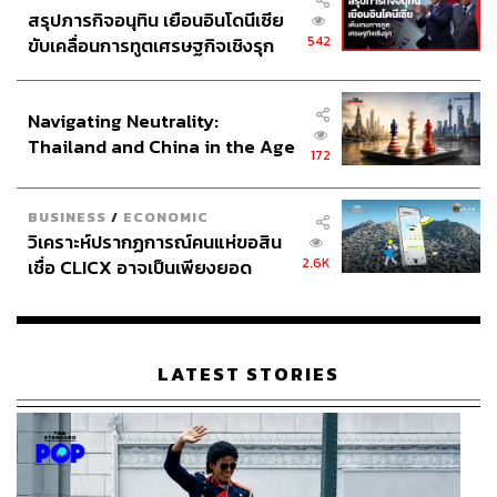
สรุปภารกิจอนุทิน เยือนอินโดนีเซีย
542
ขับเคลื่อนการทูตเศรษฐกิจเชิงรุก
ประกาศหุ้นส่วนยุทธศาสตร์ไทย –
อินโดนีเซีย
Navigating Neutrality:
Thailand and China in the Age
172
of a New Global Order
BUSINESS
/
ECONOMIC
วิเคราะห์ปรากฏการณ์คนแห่ขอสิน
2.6K
เชื่อ CLICX อาจเป็นเพียงยอด
ภูเขาน้ำแข็ง ของปัญหาหนี้ครัว
เรือนไทยที่ถูกซุกไว้
LATEST STORIES