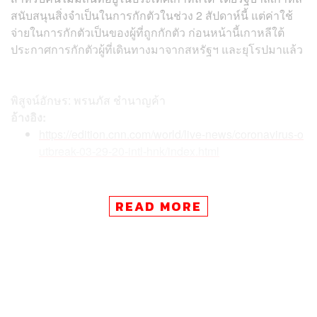
สนับสนุนสิ่งจำเป็นในการกักตัวในช่วง 2 สัปดาห์นี้ แต่ค่าใช้
จ่ายในการกักตัวเป็นของผู้ที่ถูกกักตัว ก่อนหน้านี้เกาหลีใต้
ประกาศการกักตัวผู้ที่เดินทางมาจากสหรัฐฯ และยุโรปมาแล้ว
พิสูจน์อักษร: พรนภัส ชำนาญค้า
อ้างอิง:
https://edition.cnn.com/world/live-news/coronavirus-o
utbreak-03-29-20-intl-hnk/index.html
READ MORE
TAGS:
South Korea
เชื้อไวรัสโคโรนา
COVID-19