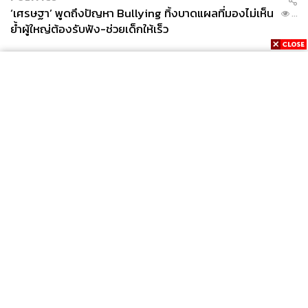
‘เศรษฐา’ พูดถึงปัญหา Bullying ทิ้งบาดแผลที่มองไม่เห็น
...
ย้ำผู้ใหญ่ต้องรับฟัง-ช่วยเด็กให้เร็ว
News
Wealth
Pop
Podcast
Video
Now
Opinion
Careers
Events
Privacy
About
Contact
Policy
FOR
ADVERTISING
MEMBERSHIP