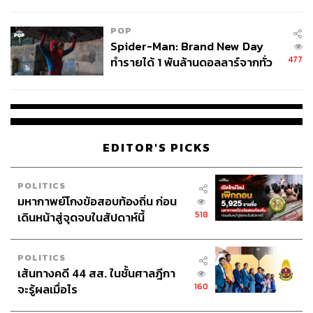
ข้อหาหนัก จ่อชง ป.ป.ช. 12 ส.ค. นี้
POP
Spider-Man: Brand New Day
477
ทำรายได้ 1 พันล้านดอลลาร์จากทั่ว
โลกภายใน 6 วัน
EDITOR'S PICKS
POLITICS
มหากาพย์โกงข้อสอบท้องถิ่น ก่อน
518
เดินหน้าสู่จุดจบในสัปดาห์นี้
POLITICS
เส้นทางคดี 44 สส. ในชั้นศาลฎีกา
160
จะรู้ผลเมื่อไร