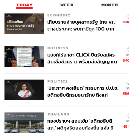
TODAY
WEEK
MONTH
ECONOMIC
เทียบรายจ่ายบุคลากรรัฐ ไทย vs.
1K
ต่างประเทศ: พบภาษีทุก 100 บาท
ของคนไทยใช้ไปกับข้าราชการเฉียด
40 บาท
BUSINESS
แบงก์ไร้สาขา CLICX ปิดรับสมัคร
840
สินเชื่อชั่วคราว พร้อมส่งสัญญาณ
เตือนกลุ่มกู้เงินผิดวัตถุประสงค์-ให้
ข้อมูลเท็จ เตรียมดำเนินคดีเด็ดขาด
POLITICS
‘ประภาศ คงเอียด’ กรรมการ ป.ป.ช.
556
อดีตอธิบดีกรมธนารักษ์ ถึงแก่
อนิจกรรม
THAILAND
กองปราบฯ สอบเข้ม ‘อดีตอธิบดี
484
สถ.’ คดีทุจริตสอบท้องถิ่น แจ้ง 6