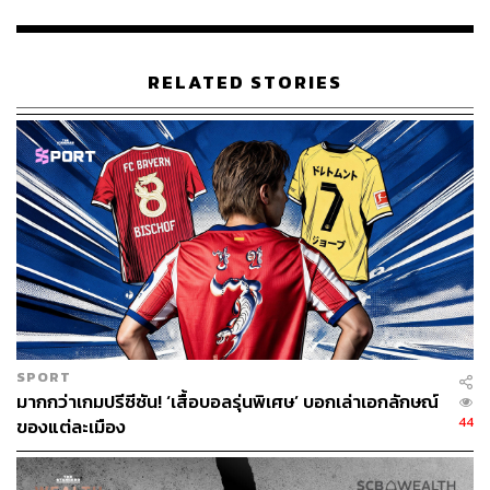
https://www.reuters.com/world/asia-pacific/south-kor
eans-vote-president-after-months-turmoil-triggered-b
y-martial-law-2025-06-02/
RELATED STORIES
TAGS:
South Korea
เลือกตั้งประธานาธิบดี
ประธานาธิบดีเกาหลีใต้
270
SPORT
มากกว่าเกมปรีซีซัน! ‘เสื้อบอลรุ่นพิเศษ’ บอกเล่าเอกลักษณ์
44
ของแต่ละเมือง
ABOUT THE AUTHOR
วิโรจน์ เลิศจิตต์ธรรม