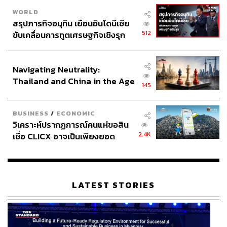
WORLD
สรุปภารกิจอนุทิน เยือนอินโดนีเซีย
512
ขับเคลื่อนการทูตเศรษฐกิจเชิงรุก
ประกาศหุ้นส่วนยุทธศาสตร์ไทย –
อินโดนีเซีย
Navigating Neutrality:
Thailand and China in the Age
145
of a New Global Order
BUSINESS
/
ECONOMIC
วิเคราะห์ปรากฏการณ์คนแห่ขอสิน
2.4K
เชื่อ CLICX อาจเป็นเพียงยอด
ภูเขาน้ำแข็ง ของปัญหาหนี้ครัว
เรือนไทยที่ถูกซุกไว้
LATEST STORIES