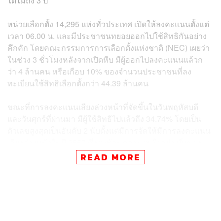
ได้ไม่ถึง 3 ปี
หน่วยเลือกตั้ง 14,295 แห่งทั่วประเทศ เปิดให้ลงคะแนนตั้งแต่
เวลา 06.00 น. และมีประชาชนทยอยออกไปใช้สิทธิกันอย่าง
คึกคัก โดยคณะกรรมการการเลือกตั้งแห่งชาติ (NEC) เผยว่า
ในช่วง 3 ชั่วโมงหลังจากเปิดหีบ มีผู้ออกไปลงคะแนนแล้วก
ว่า 4 ล้านคน หรือเกือบ 10% ของจำนวนประชาชนที่ลง
ทะเบียนใช้สิทธิเลือกตั้งกว่า 44.39 ล้านคน
ขณะที่การลงคะแนนเสียงล่วงหน้าที่จัดขึ้นในวันพฤหัสบดี
และวันศุกร์ที่ผ่านมา มีผู้ใช้สิทธิไปแล้วถึง 34.74% โดยเป็น
ตัวเลขสูงสุดเป็นอันดับ 2 นับตั้งแต่มีการจัดให้มีการลงคะแนน
เสียงล่วงหน้าในปี 2557 ซึ่งสะท้อนความสนใจอย่างยิ่งของ
ชาวเกาหลีใต้ต่อการเลือกตั้งที่เกิดขึ้นอย่างกะทันหันครั้งนี้
READ MORE
อี แจมยอง ผู้สมัครจากพรรค liberal Democratic Party หนึ่ง
ในผู้สมัครตัวเต็งที่ถูกจับตามอง ได้รณรงค์หาเสียงโดยให้
คำมั่นว่าจะเอาชนะ ‘กองกำลังกบฏ’ ที่นำโดยอดีต
ประธานาธิบดียุน