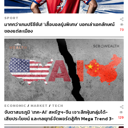
SPORT
มากกว่าเกมปรีซีซัน! ‘เสื้อบอลรุ่นพิเศษ’ บอกเล่าเอกลักษณ์
73
ของแต่ละเมือง
ECONOMIC
/
MARKET
/
TECH
จับตาสมรภูมิ ‘เทค-AI’ สหรัฐฯ-จีน เจาะลึกหุ้นกลุ่มได้-
129
เสียประโยชน์ และกลยุทธ์จัดพอร์ตสู้ศึก Mega Trend 3-
5 ปีข้างหน้า