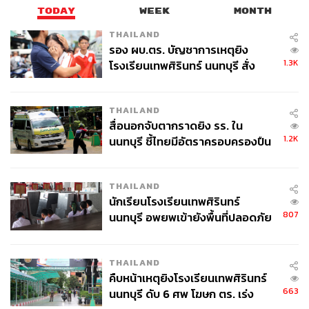
TODAY
WEEK
MONTH
THAILAND
รอง ผบ.ตร. บัญชาการเหตุยิง
1.3K
โรงเรียนเทพศิรินทร์ นนทบุรี สั่ง
ค้นหา 2 รอบยืนยันไร้คนติดค้าง พบ
ศพปู่-ย่าที่บ้านพักผู้ก่อเหตุ
THAILAND
สื่อนอกจับตากราดยิง รร. ใน
1.2K
นนทบุรี ชี้ไทยมีอัตราครอบครองปืน
สูงในระดับต้นของภูมิภาค
THAILAND
นักเรียนโรงเรียนเทพศิรินทร์
807
นนทบุรี อพยพเข้ายังพื้นที่ปลอดภัย
ชั่วคราว หลังเหตุใช้อาวุธปืนภายใน
โรงเรียนคลี่คลาย
THAILAND
คืบหน้าเหตุยิงโรงเรียนเทพศิรินทร์
663
นนทบุรี ดับ 6 ศพ โฆษก ตร. เร่ง