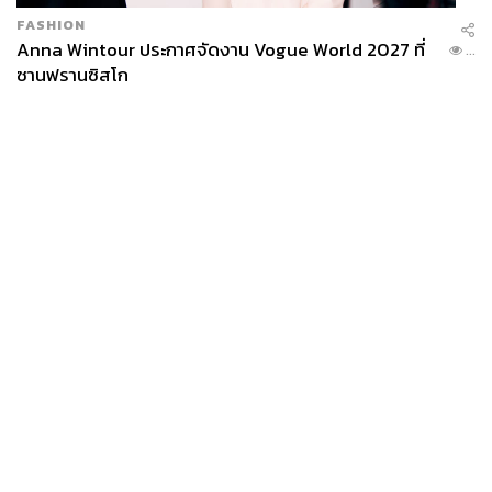
FASHION
Anna Wintour ประกาศจัดงาน Vogue World 2027 ที่
...
ซานฟรานซิสโก
News
Wealth
Pop
Podcast
Video
Now
Opinion
Careers
Events
Privacy
About
Contact
Policy
FOR
ADVERTISING
MEMBERSHIP