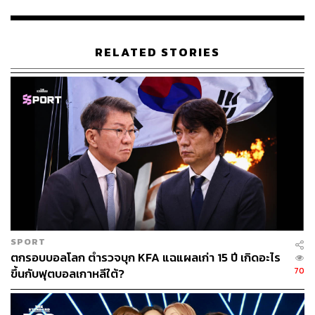
เกี่ยวกับการลดลงของนักท่องเที่ยวจากประเทศที่เคยเป็นอัน
ดับต้นๆ สำหรับการท่องเที่ยวยังเกาหลีใต้
RELATED STORIES
ทั้งเกาหลีใต้และไทยได้กำหนดปี 2023-2024 เป็น ‘ปีแห่งการ
เยือนซึ่งกันและกันระหว่างเกาหลี-ไทย’ โดยหวังว่าจะกระชับ
ความสัมพันธ์ด้านการท่องเที่ยวระหว่างสองประเทศ
ภาพ: Patrick Foto / Shutterstock
อ้างอิง:
https://www.scmp.com/news/asia/east-asia/article/32
67016/south-korea-sees-470-more-chinese-visitors-t
hai-tourists-stay-away
SPORT
สามารถติดตาม THE STANDARD WEALTH
ตกรอบบอลโลก ตำรวจบุก KFA แฉแผลเก่า 15 ปี เกิดอะไร
ผ่านแอปพลิเคชันต่างๆ ที่คุณสะดวกหรือใช้งานอยู่แล้วได้เลย
70
ขึ้นกับฟุตบอลเกาหลีใต้?