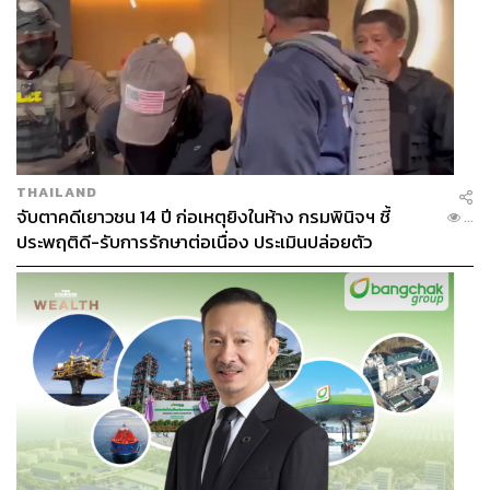
THAILAND
จับตาคดีเยาวชน 14 ปี ก่อเหตุยิงในห้าง กรมพินิจฯ ชี้
...
ประพฤติดี-รับการรักษาต่อเนื่อง ประเมินปล่อยตัว