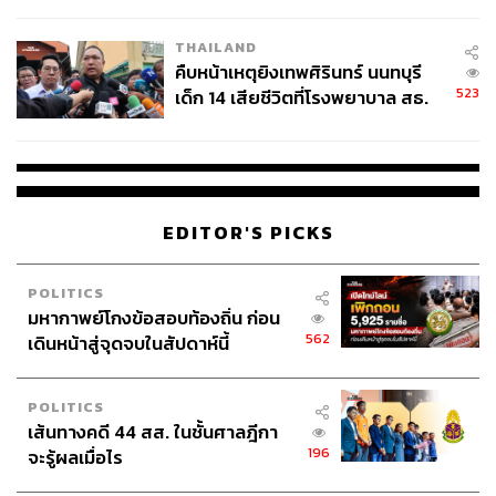
สอบปมขโมยปืนปู่ก่อเหตุ
THAILAND
คืบหน้าเหตุยิงเทพศิรินทร์ นนทบุรี
523
เด็ก 14 เสียชีวิตที่โรงพยาบาล สธ.
ยืนยันครูเสียชีวิต 5 ราย เจ็บ 22
ราย
EDITOR'S PICKS
POLITICS
มหากาพย์โกงข้อสอบท้องถิ่น ก่อน
562
เดินหน้าสู่จุดจบในสัปดาห์นี้
POLITICS
เส้นทางคดี 44 สส. ในชั้นศาลฎีกา
196
จะรู้ผลเมื่อไร