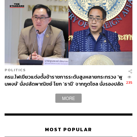
POLITICS
ครม.ไฟเขียวแต่งตั้งข้าราชการระดับสูงหลายกระทรวง ‘พู
235
นพงษ์’ นั่งปลัดพาณิชย์ โยก ‘ธานี’ จากทูตโซล นั่งรองปลัด
กต.
MORE
MOST POPULAR