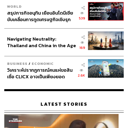
WORLD
สรุปภารกิจอนุทิน เยือนอินโดนีเซีย
539
ขับเคลื่อนการทูตเศรษฐกิจเชิงรุก
ประกาศหุ้นส่วนยุทธศาสตร์ไทย –
อินโดนีเซีย
Navigating Neutrality:
Thailand and China in the Age
169
of a New Global Order
BUSINESS
/
ECONOMIC
วิเคราะห์ปรากฏการณ์คนแห่ขอสิน
2.6K
เชื่อ CLICX อาจเป็นเพียงยอด
ภูเขาน้ำแข็ง ของปัญหาหนี้ครัว
เรือนไทยที่ถูกซุกไว้
LATEST STORIES