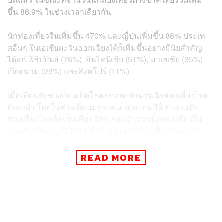
ขึ้น 86.9% ในช่วงเวลาเดียวกัน
นักท่องเที่ยวจีนเพิ่มขึ้น 470% และญี่ปุ่นเพิ่มขึ้น 86% ประเท
ศอื่นๆ ในเอเชียตะวันออกเฉียงใต้ก็เพิ่มขึ้นอย่างมีนัยสำคัญ
ได้แก่ ฟิลิปปินส์ (76%), อินโดนีเซีย (51%), มาเลเซีย (35%),
เวียดนาม (29%) และสิงคโปร์ (11%)
เมื่อเทียบกับช่วงก่อนเกิดโรคระบาด จำนวนนักท่องเที่ยวไทย
ยังคงต่ำ โดยในช่วงเดือนมกราคม-เมษายนปีนี้ จำนวนนัก
ท่องเที่ยวไทยคิดเป็นเพียง 59% ของจำนวนนักท่องเที่ยวใน
ช่วงเดียวกันของปี 2019 ซึ่งต่ำกว่าอัตราการฟื้นตัวของนัก
ท่องเที่ยวต่างชาติโดยรวมที่ 88%
READ MORE
ผู้เชี่ยวชาญในอุตสาหกรรมกล่าวว่า สาเหตุหลักมาจากระบบ
K-ETA (Korea Electronic Travel Authorization) ซึ่งกำหนด
ให้นักเดินทางจาก 112 ประเทศที่ได้รับการยกเว้นวีซ่าต้องลง
ทะเบียนและได้รับอนุมัติการเข้าเมืองออนไลน์ก่อนออกเดิน
ทางไปเกาหลีใต้ แม้ว่าจะมีการยกเว้น K-ETA ชั่วคราวให้กับ