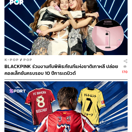
TAGS:
นักท่องเที่ยว
การท่องเที่ยว
South Korea
K-ETA
K-POP
/
POP
BLACKPINK ร่วมงานกับพิพิธภัณฑ์แห่งชาติเกาหลี ปล่อย
5.8K
170
คอลเล็กชันครบรอบ 10 ปีการเดบิวต์
ABOUT THE AUTHOR
THE STANDARD WEALTH
สำนักข่าวเศรษฐกิจ ธุรกิจ และการลงทุน โดย
ทีมข่าว THE STANDARD