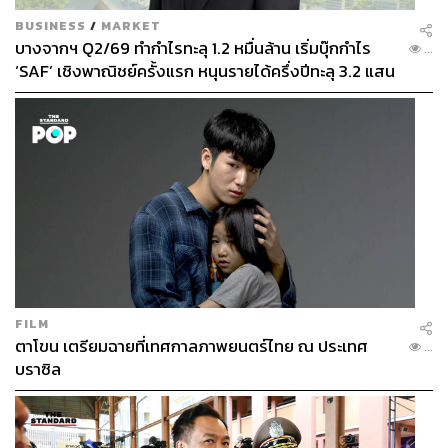
BUSINESS
/
MARKET
บางจากฯ Q2/69 ทำกำไรทะลุ 1.2 หมื่นล้าน เริ่มบุ๊กกำไร
...
‘SAF’ เชิงพาณิชย์ครั้งแรก หนุนรายได้ครึ่งปีทะลุ 3.2 แสน
ล้าน
FILM
ตาโขน เตรียมฉายที่เทศกาลภาพยนตร์ไทย ณ ประเทศ
...
บราซิล