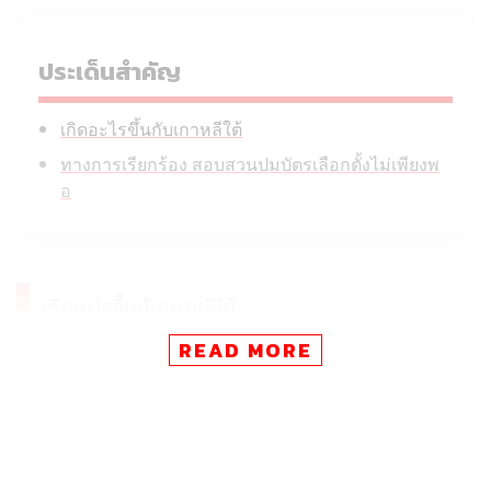
ประเด็นสำคัญ
เกิดอะไรขึ้นกับเกาหลีใต้
ทางการเรียกร้อง สอบสวนปมบัตรเลือกตั้งไม่เพียงพ
อ
เกิดอะไรขึ้นกับเกาหลีใต้
READ MORE
วันนี้ (8 มิถุนายน) ผู้ประท้วงหลายร้อยคนรวมตัวชุมนุม
บริเวณนอกศูนย์นับคะแนนเลือกตั้งในกรุงโซล ถือเป็นวันที่ 4
ของการประท้วงต่อเหตุบัตรเลือกตั้งไม่เพียงพอในการเลือก
ตั้งท้องถิ่นเกาหลีใต้ ณ วันที่ 3 มิถุนายนที่ผ่านมา