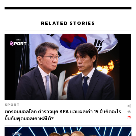
อนึ่ง วิดีโอจาก YTN สถานีโทรทัศน์ท้องถิ่น และ Yonhap
News เผยให้เห็นว่า ผู้ประท้วงจำนวนมากและยูทูบเบอร์ฝ่าย
อนุรักษ์นิยม ได้ร่วมกันตะโกนสโลแกนเรียกร้องให้จัดการ
RELATED STORIES
เลือกตั้งใหม่ พร้อมร้องเพลงชาติ และโบกธงชาติเกาหลีใต้
ขณะที่ผู้ประท้วงบางส่วนได้ไปนั่งขวางบริเวณหน้าประตู
สนามกีฬา เพื่อสกัดกั้นไม่ให้เจ้าหน้าที่ของ กกต. เดินทางออก
ไปได้ ทำให้เจ้าหน้าที่ติดอยู่ในสนามกีฬาตั้งแต่วันที่ 5
มิถุนายน ก่อนจะออกจากพื้นที่ได้ในวันถัดมา ขณะที่ประธาน
กกต. ที่รับผิดชอบดูแลการเลือกตั้ง ประกาศลาออกจาก
ตำแหน่งเพื่อแสดงความรับผิดชอบ
ก่อนหน้านี้ สำนักข่าว Reuters รายงานว่า มีผู้ประท้วง
10,000 คนบริเวณสนามกีฬา ก่อนจะลดลงเหลือประมาณ
SPORT
8,000 คนในช่วงเที่ยงคืนของวันที่ 7 มิถุนายนที่ผ่านมา
ตกรอบบอลโลก ตำรวจบุก KFA แฉแผลเก่า 15 ปี เกิดอะไร
79
ขึ้นกับฟุตบอลเกาหลีใต้?
ทางการเรียกร้อง สอบสวนปมบัตรเลือกตั้งไม่