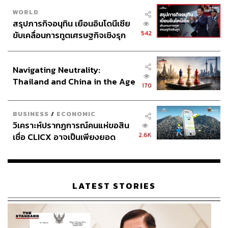
WORLD
สรุปภารกิจอนุทิน เยือนอินโดนีเซีย
542
ขับเคลื่อนการทูตเศรษฐกิจเชิงรุก
ประกาศหุ้นส่วนยุทธศาสตร์ไทย –
อินโดนีเซีย
Navigating Neutrality:
Thailand and China in the Age
170
of a New Global Order
BUSINESS
/
ECONOMIC
วิเคราะห์ปรากฏการณ์คนแห่ขอสิน
2.6K
เชื่อ CLICX อาจเป็นเพียงยอด
ภูเขาน้ำแข็ง ของปัญหาหนี้ครัว
เรือนไทยที่ถูกซุกไว้
LATEST STORIES