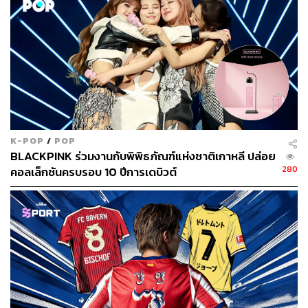
เพียงพอ
ทั้งนี้ อีแจมยอง ประธานาธิบดีเกาหลีใต้ ได้เรียกร้องให้มีการ
สอบสวนปัญหาบัตรเลือกตั้งขาดแคลน โดยระบุว่า อัยการ
และตำรวจจะเข้ามามีส่วนร่วมในกระบวนการนี้ด้วย พร้อม
โพสต์ข้อความบน X ว่า ในฐานะพลเมืองคนหนึ่งและ
ประธานาธิบดี เขาขอแสดงความเสียใจอย่างสุดซึ้ง
K-POP
/
POP
BLACKPINK ร่วมงานกับพิพิธภัณฑ์แห่งชาติเกาหลี ปล่อย
ประธานาธิบดีอีระบุว่า เหตุการณ์บัตรเลือกตั้งไม่เพียงพอ เป็น
280
คอลเล็กชันครบรอบ 10 ปีการเดบิวต์
เรื่อง ‘ยากที่จะเข้าใจ’ โดยท่าทีของกกต.ที่ตอบสนองนั้นยังไม่
เพียงพอ พร้อมขอให้รัฐสภาดำเนินการตรวจสอบข้อเท็จจริง
กำหนดมาตรการป้องกันไม่ให้เกิดเหตุการณ์ซ้ำรอย
ทั้งนี้ KBS World รายงานว่า ผู้นำเกาหลีใต้จะหารือเกี่ยวกับ
แนวทางแก้ไขปัญหาและแผนการปฏิรูป กกต.ร่วมกับประธาน
รัฐสภา ประธานศาลฎีกา ประธานศาลรัฐธรรมนูญ และ
นายกรัฐมนตรีในวันที่ 8 มิถุนายน