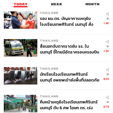
e&Seq_Code=201994
TODAY
WEEK
MONTH
THAILAND
TAGS:
การประท้วง
Seoul
South Korea
รอง ผบ.ตร. บัญชาการเหตุยิง
1.4K
โรงเรียนเทพศิรินทร์ นนทบุรี สั่ง
ค้นหา 2 รอบยืนยันไร้คนติดค้าง พบ
ศพปู่-ย่าที่บ้านพักผู้ก่อเหตุ
THAILAND
สื่อนอกจับตากราดยิง รร. ใน
1.3K
นนทบุรี ชี้ไทยมีอัตราครอบครองปืน
สูงในระดับต้นของภูมิภาค
124
THAILAND
นักเรียนโรงเรียนเทพศิรินทร์
830
นนทบุรี อพยพเข้ายังพื้นที่ปลอดภัย
ABOUT THE AUTHOR
ชั่วคราว หลังเหตุใช้อาวุธปืนภายใน
อัยย์ลดา แซ่โค้ว
โรงเรียนคลี่คลาย
Content Creator กองบรรณาธิการข่าวต่าง
THAILAND
ประเทศ THE STANDARD
คืบหน้าเหตุยิงโรงเรียนเทพศิรินทร์
679
นนทบุรี ดับ 6 ศพ โฆษก ตร. เร่ง