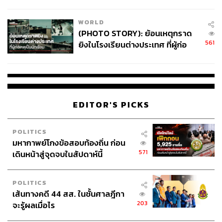
สอบปมขโมยปืนปู่ก่อเหตุ
WORLD
(PHOTO STORY): ย้อนเหตุกราด
561
ยิงในโรงเรียนต่างประเทศ ที่ผู้ก่อ
เหตุเป็นนักเรียน
EDITOR'S PICKS
POLITICS
มหากาพย์โกงข้อสอบท้องถิ่น ก่อน
571
เดินหน้าสู่จุดจบในสัปดาห์นี้
POLITICS
เส้นทางคดี 44 สส. ในชั้นศาลฎีกา
203
จะรู้ผลเมื่อไร