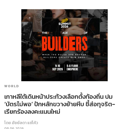
WORLD
เกาหลีใต้เดินหน้าประท้วงเลือกตั้งท้องถิ่น ปม
‘บัตรไม่พอ’ ปักหลักขวางย้ายหีบ ชี้ส่อทุจริต-
เรียกร้องลงคะแนนใหม่
โดย
อัยย์ลดา แซ่โค้ว
08.06.2026