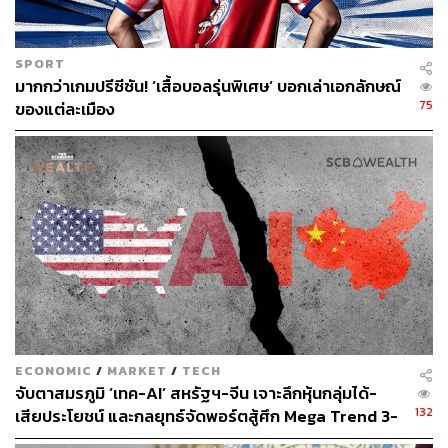
ทั้งนี้ เจ้าหน้าที่ระดับสูงจากทำเนียบประธานาธิบดีกล่าวว่า
แม้ กกต.เกาหลีใต้ควรเป็นผู้รับผิดชอบหลักในฐานะองค์กร
SPORT
อิสระตามรัฐธรรมนูญ แต่ประธานาธิบดีในฐานะประมุขแห่ง
มากกว่าเกมปรีซีซัน! ‘เสื้อบอลรุ่นพิเศษ’ บอกเล่าเอกลักษณ์
รัฐ ก็มีความตั้งใจที่จะแสวงหาแนวทางแก้ไขสถานการณ์ร่วม
75
ของแต่ละเมือง
กับผู้นำของสถาบันทางการเมืองอื่นเช่นเดียวกัน
ส่วน จางดงฮยอก ผู้นำพรรคพลังประชาชน (People Power
Party) พรรคฝ่ายค้านแนวอนุรักษ์นิยม กล่าวในงานแถลงข่าว
เมื่อวันที่ 7 มิถุนายนว่า เขาได้ลงพื้นที่ไปเยี่ยมเยียนผู้ประท้วง
พร้อมเรียกร้องให้มีการตรวจสอบร่วมกับพรรคประชาธิปไตย
เกาหลีใต้ของอีแจมยอง
จางดงฮยอกระบุว่า ปัญหาบัตรเลือกตั้งไม่พอมีความรุนแรง
เป็นพิเศษในพื้นที่ที่สนับสนุนพรรคอนุรักษ์นิยม เช่น เขตซงพา
แต่ยังไม่ได้เรียกร้องให้มีการจัดการเลือกตั้งใหม่ในทันที โดย
ECONOMIC
/
MARKET
/
TECH
กล่าวสั้นๆ ว่า เขาจะปฏิบัติตามคำสั่งของประชาชน ไม่ว่า
จับตาสมรภูมิ ‘เทค-AI’ สหรัฐฯ-จีน เจาะลึกหุ้นกลุ่มได้-
สถานการณ์จะเป็นอย่างไรก็ตาม
132
เสียประโยชน์ และกลยุทธ์จัดพอร์ตสู้ศึก Mega Trend 3-
5 ปีข้างหน้า