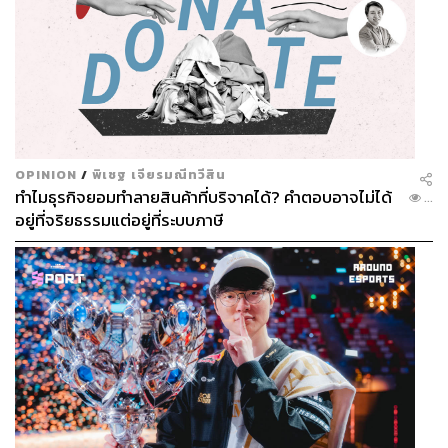
OPINION
/
พิเชฐ เจียรมณีทวีสิน
ทำไมธุรกิจยอมทำลายสินค้าที่บริจาคได้? คำตอบอาจไม่ได้
...
อยู่ที่จริยธรรมแต่อยู่ที่ระบบภาษี