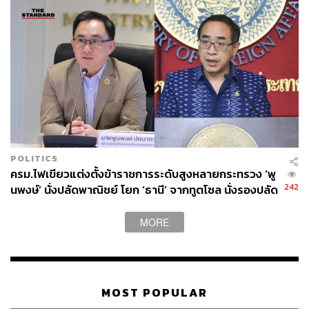
ทั้งนี้ พรรคประชาธิปไตยเกาหลีใต้ พรรครัฐบาลสามารถ
กวาดชัยชนะในการเลือกตั้งท้องถิ่นในพื้นที่สำคัญส่วนใหญ่
แต่พรรคฝ่ายค้านยังคงรักษาตำแหน่งนายกเทศมนตรีกรุง
โซลไว้ได้ โดย โอ เซฮุน (Oh Se-hoon) นายกเทศมนตรีกรุง
โซล เจ้าของตำแหน่งคนปัจจุบันสามารถคว้าชัยชนะได้อีก
สมัย
ภาพ:
Kim Hong-Ji / Reuters
อ้างอิง:
https://www.koreatimes.co.kr/southkorea/society/202
POLITICS
60608/protest-over-ballot-shortage-in-local-elections-
ครม.ไฟเขียวแต่งตั้งข้าราชการระดับสูงหลายกระทรวง ‘พู
enters-4th-day
242
นพงษ์’ นั่งปลัดพาณิชย์ โยก ‘ธานี’ จากทูตโซล นั่งรองปลัด
https://www.reuters.com/world/asia-pacific/south-kor
กต.
ean-protesters-keep-calling-re-run-election-after-ball
MORE
ot-shortage-2026-06-06/
https://www.reuters.com/world/asia-pacific/south-kor
eas-president-orders-probe-into-ballot-shortage-issu
e-2026-06-07
MOST POPULAR
https://world.kbs.co.kr/service/news_view.htm?lang=